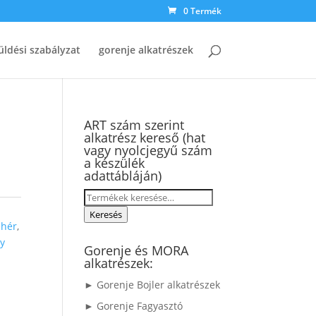
0 Termék
üldési szabályzat
gorenje alkatrészek
ART szám szerint
alkatrész kereső (hat
vagy nyolcjegyű szám
a készülék
adattábláján)
Keresés
a
Keresés
ehér
,
következőre:
ly
Gorenje és MORA
alkatrészek:
► Gorenje Bojler alkatrészek
► Gorenje Fagyasztó