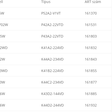
ll
Típus
ART szám
6W
P52A2-V1VT
161370
702W
P42A2-22VTD
161531
05W
P43A2-22VTD
161803
02WD
K41A2-224VD
161832
22W
K44A2-234VD
161843
03WD
K41B2-224VD
161855
23W
K44C2-234VD
161877
06W
K43D2-144VD
161885
06W
K44D2-244VD
161932