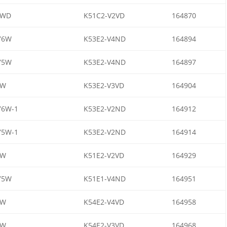
3WD
K51C2-V2VD
164870
76W
K53E2-V4ND
164894
75W
K53E2-V4ND
164897
7W
K53E2-V3VD
164904
76W-1
K53E2-V2ND
164912
75W-1
K53E2-V2ND
164914
5W
K51E2-V2VD
164929
75W
K51E1-V4ND
164951
5W
K54E2-V4VD
164958
9W
K54E2-V3VD
164968