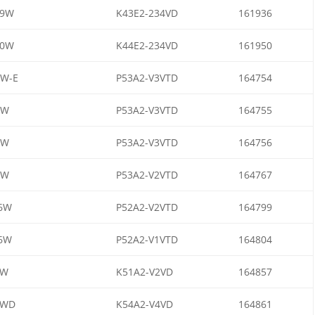
79W
K43E2-234VD
161936
10W
K44E2-234VD
161950
W-E
P53A2-V3VTD
164754
0W
P53A2-V3VTD
164755
5W
P53A2-V3VTD
164756
5W
P53A2-V2VTD
164767
6W
P52A2-V2VTD
164799
6W
P52A2-V1VTD
164804
1W
K51A2-V2VD
164857
2WD
K54A2-V4VD
164861