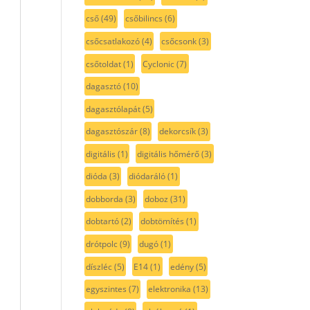
cső
(49)
csőbilincs
(6)
csőcsatlakozó
(4)
csőcsonk
(3)
csőtoldat
(1)
Cyclonic
(7)
dagasztó
(10)
dagasztólapát
(5)
dagasztószár
(8)
dekorcsík
(3)
digitális
(1)
digitális hőmérő
(3)
dióda
(3)
diódaráló
(1)
dobborda
(3)
doboz
(31)
dobtartó
(2)
dobtömítés
(1)
drótpolc
(9)
dugó
(1)
díszléc
(5)
E14
(1)
edény
(5)
egyszintes
(7)
elektronika
(13)