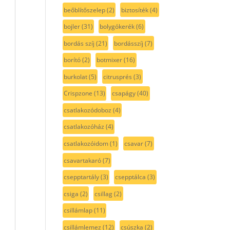
beőblítőszelep
(2)
biztosíték
(4)
bojler
(31)
bolygókerék
(6)
bordás szíj
(21)
bordásszíj
(7)
borító
(2)
botmixer
(16)
burkolat
(5)
citrusprés
(3)
Crispzone
(13)
csapágy
(40)
csatlakozódoboz
(4)
csatlakozóház
(4)
csatlakozóidom
(1)
csavar
(7)
csavartakaró
(7)
csepptartály
(3)
csepptálca
(3)
csiga
(2)
csillag
(2)
csillámlap
(11)
csillámlemez
(12)
csúszka
(2)