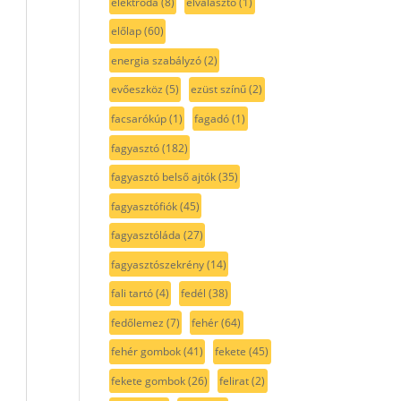
elektróda
(8)
elválasztó
(1)
előlap
(60)
energia szabályzó
(2)
evőeszköz
(5)
ezüst színű
(2)
facsarókúp
(1)
fagadó
(1)
fagyasztó
(182)
fagyasztó belső ajtók
(35)
fagyasztófiók
(45)
fagyasztóláda
(27)
fagyasztószekrény
(14)
fali tartó
(4)
fedél
(38)
fedőlemez
(7)
fehér
(64)
fehér gombok
(41)
fekete
(45)
fekete gombok
(26)
felirat
(2)