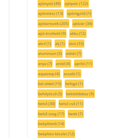
ajtónyitó
(49)
ajtópolc
(122)
ajtóretesz
(13)
ajtórögzítő
(1)
ajtótartozék
(205)
ajtózár
(34)
ajtó érzékelő
(9)
akku
(12)
akril
(1)
alj
(1)
alsó
(33)
aluminium
(5)
alátét
(7)
anya
(7)
anód
(4)
aprító
(11)
aquastop
(4)
aszaló
(1)
bal oldali
(15)
befogó
(1)
befolyócső
(5)
bekötődoboz
(9)
belső
(30)
belső cső
(11)
belső üveg
(17)
betét
(7)
beépíthető
(14)
beépítési készlet
(12)