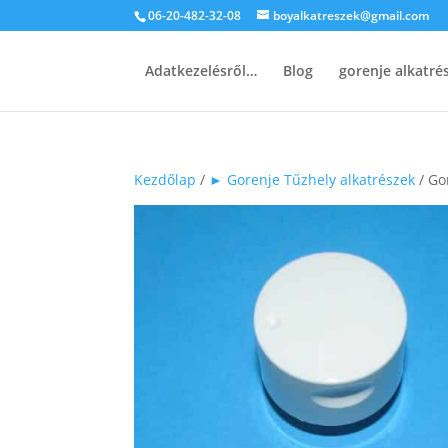
06-20-482-32-08
boyalkatreszek@gmail.com
Adatkezelésről…
Blog
gorenje alkatr
Kezdőlap
/
► Gorenje Tűzhely alkatrészek
/ Go