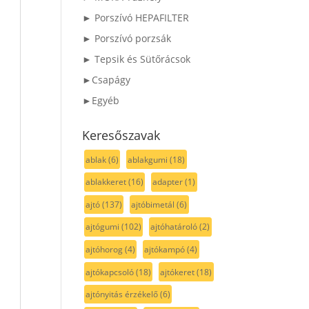
► Porszívó HEPAFILTER
► Porszívó porzsák
► Tepsik és Sütőrácsok
►Csapágy
►Egyéb
Keresőszavak
ablak
(6)
ablakgumi
(18)
ablakkeret
(16)
adapter
(1)
ajtó
(137)
ajtóbimetál
(6)
ajtógumi
(102)
ajtóhatároló
(2)
ajtóhorog
(4)
ajtókampó
(4)
ajtókapcsoló
(18)
ajtókeret
(18)
ajtónyitás érzékelő
(6)