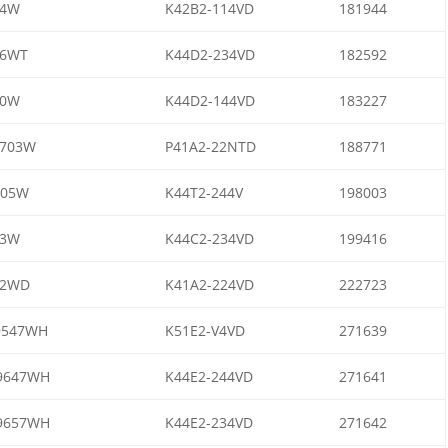
04W
K42B2-114VD
181944
06WT
K44D2-234VD
182592
20W
K44D2-144VD
183227
4703W
P41A2-22NTD
188771
705W
K44T2-244V
198003
23W
K44C2-234VD
199416
02WD
K41A2-224VD
222723
9547WH
K51E2-V4VD
271639
9647WH
K44E2-244VD
271641
9657WH
K44E2-234VD
271642