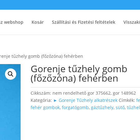
ész webshop
Kosár
Szállítási és Fizetési feltételek
Visszak
renje tűzhely gomb (főzőzóna) fehérben
Gorenje tűzhely gomb
(főzőzóna) fehérben
Cikkszám:
nem rendelhető gor 375662, gor 148962
Kategória:
► Gorenje Tűzhely alkatrészek
Címkék:
f
fehér gombok
,
forgatógomb
,
gáztűzhely
,
sütő
,
tűzhe