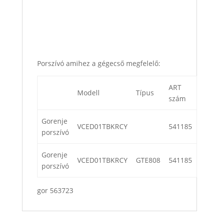
Porszívó amihez a gégecső megfelelő:
ART
Modell
Típus
szám
Gorenje
VCED01TBKRCY
541185
porszívó
Gorenje
VCED01TBKRCY
GTE808
541185
porszívó
gor 563723