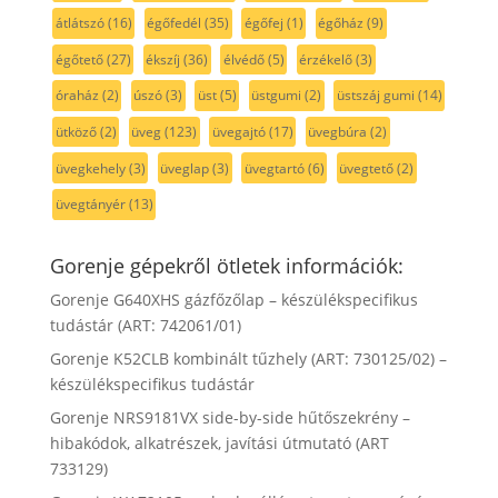
átlátszó
(16)
égőfedél
(35)
égőfej
(1)
égőház
(9)
égőtető
(27)
ékszíj
(36)
élvédő
(5)
érzékelő
(3)
óraház
(2)
úszó
(3)
üst
(5)
üstgumi
(2)
üstszáj gumi
(14)
ütköző
(2)
üveg
(123)
üvegajtó
(17)
üvegbúra
(2)
üvegkehely
(3)
üveglap
(3)
üvegtartó
(6)
üvegtető
(2)
üvegtányér
(13)
Gorenje gépekről ötletek információk:
Gorenje G640XHS gázfőzőlap – készülékspecifikus
tudástár (ART: 742061/01)
Gorenje K52CLB kombinált tűzhely (ART: 730125/02) –
készülékspecifikus tudástár
Gorenje NRS9181VX side-by-side hűtőszekrény –
hibakódok, alkatrészek, javítási útmutató (ART
733129)