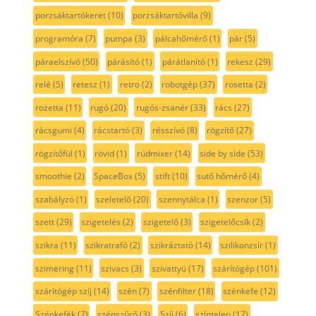
porzsáktartókeret
(10)
porzsáktartóvilla
(9)
programóra
(7)
pumpa
(3)
pálcahőmérő
(1)
pár
(5)
páraelszívó
(50)
párásító
(1)
párátlanító
(1)
rekesz
(29)
relé
(5)
retesz
(1)
retro
(2)
robotgép
(37)
rosetta
(2)
rozetta
(11)
rugó
(20)
rugós-zsanér
(33)
rács
(27)
rácsgumi
(4)
rácstartó
(3)
résszívó
(8)
rögzítő
(27)
rögzítőfül
(1)
rövid
(1)
rúdmixer
(14)
side by side
(53)
smoothie
(2)
SpaceBox
(5)
stift
(10)
sutő hőmérő
(4)
szabályzó
(1)
szeletelő
(20)
szennytálca
(1)
szenzor
(5)
szett
(29)
szigetelés
(2)
szigetelő
(3)
szigetelőcsík
(2)
szikra
(11)
szikratrafó
(2)
szikráztató
(14)
szilikonzsír
(1)
szimering
(11)
szivacs
(3)
szivattyú
(17)
szárítógép
(101)
szárítógép szíj
(14)
szén
(7)
szénfilter
(18)
szénkefe
(12)
Szénkefék
(7)
szénszűrő
(3)
Szíj
(6)
színtelen
(17)