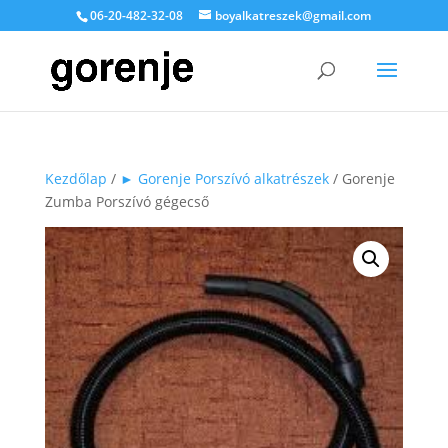
06-20-482-32-08
boyalkatreszek@gmail.com
Kezdőlap
/
► Gorenje Porszívó alkatrészek
/ Gorenje
Zumba Porszívó gégecső