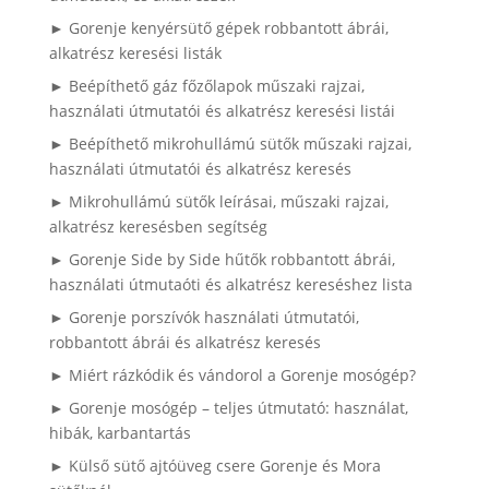
► Gorenje kenyérsütő gépek robbantott ábrái,
alkatrész keresési listák
► Beépíthető gáz főzőlapok műszaki rajzai,
használati útmutatói és alkatrész keresési listái
► Beépíthető mikrohullámú sütők műszaki rajzai,
használati útmutatói és alkatrész keresés
► Mikrohullámú sütők leírásai, műszaki rajzai,
alkatrész keresésben segítség
► Gorenje Side by Side hűtők robbantott ábrái,
használati útmutaóti és alkatrész kereséshez lista
► Gorenje porszívók használati útmutatói,
robbantott ábrái és alkatrész keresés
► Miért rázkódik és vándorol a Gorenje mosógép?
► Gorenje mosógép – teljes útmutató: használat,
hibák, karbantartás
► Külső sütő ajtóüveg csere Gorenje és Mora