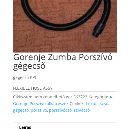
Gorenje Zumba Porszívó
gégecső
gégecső KPL
FLEXIBLE HOSE ASSY
Cikkszám:
nem rendelhető gor 563723
Kategória:
►
Gorenje Porszívó alkatrészek
Címkék:
flexibiliscső
,
gégecső
,
porszívó
,
porszívócső
,
szívócső
Leírás