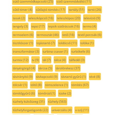
sütő üzemmódkapcsoló
(25)
sütő üzemmódváltó
(11)
sűtő-timer
(4)
sűtőajtó tömítés
(17)
tartály
(51)
tartó
(26)
tasak
(2)
teleszkópcső
(16)
teleszkópos
(20)
televízió
(9)
tengely
(3)
tepsi
(17)
tepsik sütőrácsok
(16)
termo
(4)
termoelem
(6)
termosztát
(46)
tető
(16)
textil porzsák
(6)
tisztítószer
(1)
tojástartó
(7)
toldócső
(11)
tolóka
(1)
transzformátor
(3)
turbina csavar
(1)
turbókefe
(6)
turmix
(12)
tv
(9)
tál
(7)
tálca
(4)
tálfedél
(3)
tányérgörgő
(4)
tárcsa
(5)
tárolórekesz
(37)
távirányító
(9)
távkapcsoló
(9)
távtartó gyűrű
(1)
tévé
(8)
tölcsér
(1)
töltő
(8)
tömszelence
(1)
tömítés
(67)
tömítőgyűrű
(6)
tömőrúd
(1)
tüske
(2)
tüzhely külsőüveg
(31)
tűzhely
(563)
tűzhelyforgatógomb
(22)
univerzális
(4)
v-szíj
(11)