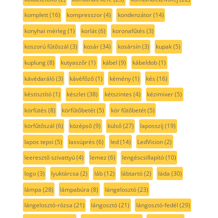
komplett
(16)
kompresszor
(4)
kondenzátor
(14)
konyhai mérleg
(1)
korlát
(6)
koronafűtés
(3)
koszorú fűtőszál
(3)
kosár
(34)
kosársín
(3)
kupak
(5)
kuplung
(8)
kutyaszőr
(1)
kábel
(9)
kábeldob
(1)
kávédaráló
(3)
kávéfőző
(1)
kémény
(1)
kés
(16)
késtisztító
(1)
készlet
(38)
kétszintes
(4)
kézimixer
(5)
körfütés
(8)
körfűtőbetét
(5)
kör fűtőbetét
(5)
körfűtőszál
(6)
középső
(9)
külső
(27)
laposszíj
(19)
lapos tepsi
(5)
lassúprés
(6)
led
(14)
LedVision
(2)
leeresztő szivattyú
(4)
lemez
(6)
lengéscsillapító
(10)
logo
(3)
lyuktárcsa
(2)
láb
(12)
lábtartó
(2)
láda
(30)
lámpa
(28)
lámpabúra
(8)
lángelosztó
(23)
lángelosztó-rózsa
(21)
lángosztó
(21)
lángosztó-fedél
(29)