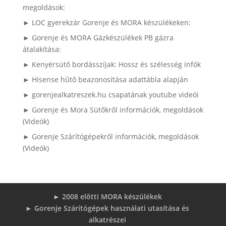
megoldások:
► LOC gyerekzár Gorenje és MORA készülékeken:
► Gorenje és MORA Gázkészülékek PB gázra
átalakítása:
► Kenyérsütő bordásszíjak: Hossz és szélesség infók
► Hisense hűtő beazonosítása adattábla alapján
► gorenjealkatreszek.hu csapatának youtube videói
► Gorenje és Mora Sütőkről információk, megoldások
(Videók)
► Gorenje Szárítógépekről információk, megoldások
(Videók)
► 2008 előtti MORA készülékek
► Gorenje Szárítógépek használati utasítása és
alkatrészei