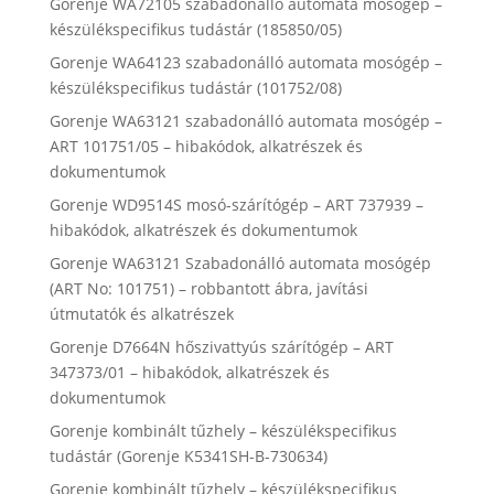
Gorenje WA72105 szabadonálló automata mosógép –
készülékspecifikus tudástár (185850/05)
Gorenje WA64123 szabadonálló automata mosógép –
készülékspecifikus tudástár (101752/08)
Gorenje WA63121 szabadonálló automata mosógép –
ART 101751/05 – hibakódok, alkatrészek és
dokumentumok
Gorenje WD9514S mosó-szárítógép – ART 737939 –
hibakódok, alkatrészek és dokumentumok
Gorenje WA63121 Szabadonálló automata mosógép
(ART No: 101751) – robbantott ábra, javítási
útmutatók és alkatrészek
Gorenje D7664N hőszivattyús szárítógép – ART
347373/01 – hibakódok, alkatrészek és
dokumentumok
Gorenje kombinált tűzhely – készülékspecifikus
tudástár (Gorenje K5341SH-B-730634)
Gorenje kombinált tűzhely – készülékspecifikus