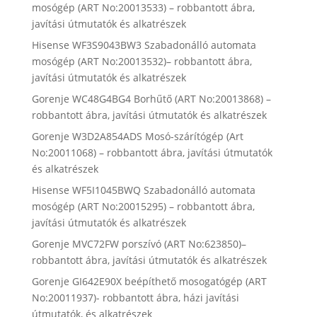
mosógép (ART No:20013533) – robbantott ábra,
javítási útmutatók és alkatrészek
Hisense WF3S9043BW3 Szabadonálló automata
mosógép (ART No:20013532)– robbantott ábra,
javítási útmutatók és alkatrészek
Gorenje WC48G4BG4 Borhűtő (ART No:20013868) –
robbantott ábra, javítási útmutatók és alkatrészek
Gorenje W3D2A854ADS Mosó-szárítógép (Art
No:20011068) – robbantott ábra, javítási útmutatók
és alkatrészek
Hisense WF5I1045BWQ Szabadonálló automata
mosógép (ART No:20015295) – robbantott ábra,
javítási útmutatók és alkatrészek
Gorenje MVC72FW porszívó (ART No:623850)–
robbantott ábra, javítási útmutatók és alkatrészek
Gorenje GI642E90X beépíthető mosogatógép (ART
No:20011937)- robbantott ábra, házi javítási
útmutatók, és alkatrészek