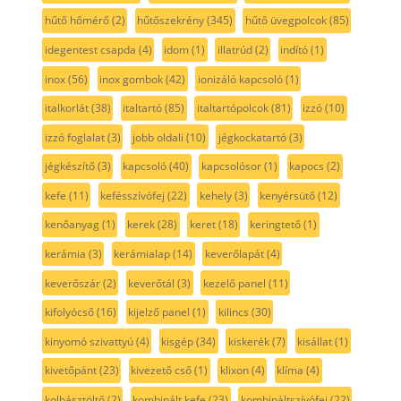
hűtő hőmérő
(2)
hűtőszekrény
(345)
hűtő üvegpolcok
(85)
idegentest csapda
(4)
idom
(1)
illatrúd
(2)
indító
(1)
inox
(56)
inox gombok
(42)
ionizáló kapcsoló
(1)
italkorlát
(38)
italtartó
(85)
italtartópolcok
(81)
izzó
(10)
izzó foglalat
(3)
jobb oldali
(10)
jégkockatartó
(3)
jégkészítő
(3)
kapcsoló
(40)
kapcsolósor
(1)
kapocs
(2)
kefe
(11)
kefésszívófej
(22)
kehely
(3)
kenyérsütő
(12)
kenőanyag
(1)
kerek
(28)
keret
(18)
keringtető
(1)
kerámia
(3)
kerámialap
(14)
keverőlapát
(4)
keverőszár
(2)
keverőtál
(3)
kezelő panel
(11)
kifolyócső
(16)
kijelző panel
(1)
kilincs
(30)
kinyomó szivattyú
(4)
kisgép
(34)
kiskerék
(7)
kisállat
(1)
kivetőpánt
(23)
kivezető cső
(1)
klixon
(4)
klíma
(4)
kolbásztöltő
(2)
kombinált kefe
(23)
kombináltszívófej
(22)