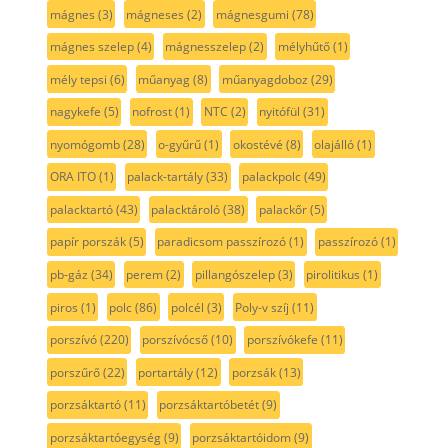
mágnes
(3)
mágneses
(2)
mágnesgumi
(78)
mágnes szelep
(4)
mágnesszelep
(2)
mélyhűtő
(1)
mély tepsi
(6)
műanyag
(8)
műanyagdoboz
(29)
nagykefe
(5)
nofrost
(1)
NTC
(2)
nyitófül
(31)
nyomógomb
(28)
o-gyűrű
(1)
okostévé
(8)
olajálló
(1)
ORA ITO
(1)
palack-tartály
(33)
palackpolc
(49)
palacktartó
(43)
palacktároló
(38)
palackőr
(5)
papír porszák
(5)
paradicsom passzírozó
(1)
passzírozó
(1)
pb-gáz
(34)
perem
(2)
pillangószelep
(3)
pirolitikus
(1)
piros
(1)
polc
(86)
polcél
(3)
Poly-v szíj
(11)
porszívó
(220)
porszívócső
(10)
porszívókefe
(11)
porszűrő
(22)
portartály
(12)
porzsák
(13)
porzsáktartó
(11)
porzsáktartóbetét
(9)
porzsáktartóegység
(9)
porzsáktartóidom
(9)