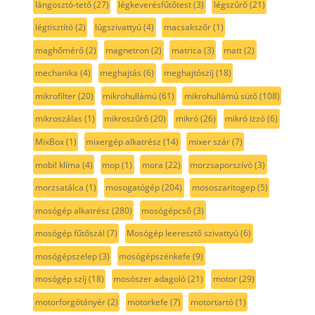
lángosztó-tető
(27)
légkeverésfűtőtest
(3)
légszűrő
(21)
légtisztító
(2)
lúgszivattyú
(4)
macsakszőr
(1)
maghőmérő
(2)
magnetron
(2)
matrica
(3)
matt
(2)
mechanika
(4)
meghajtás
(6)
meghajtószíj
(18)
mikrofilter
(20)
mikrohullámú
(61)
mikrohullámú sütő
(108)
mikroszálas
(1)
mikroszűrő
(20)
mikró
(26)
mikró izzó
(6)
MixBox
(1)
mixergép alkatrész
(14)
mixer szár
(7)
mobil klíma
(4)
mop
(1)
mora
(22)
morzsaporszívó
(3)
morzsatálca
(1)
mosogatógép
(204)
mososzaritogep
(5)
mosógép alkatrész
(280)
mosógépcső
(3)
mosógép fűtőszál
(7)
Mosógép leeresztő szivattyú
(6)
mosógépszelep
(3)
mosógépszénkefe
(9)
mosógép szíj
(18)
mosószer adagoló
(21)
motor
(29)
motorforgótányér
(2)
motorkefe
(7)
motortartó
(1)