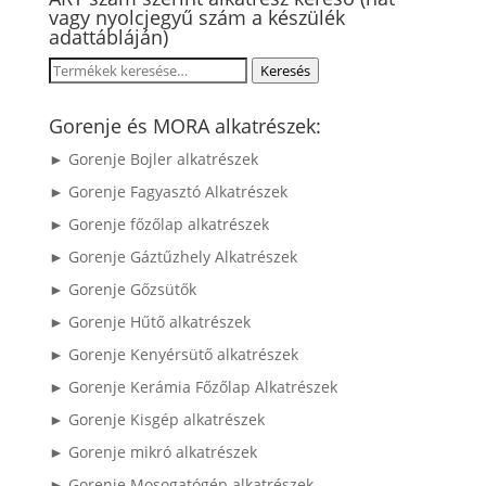
vagy nyolcjegyű szám a készülék
adattábláján)
Keresés
Keresés
a
következőre:
Gorenje és MORA alkatrészek:
► Gorenje Bojler alkatrészek
► Gorenje Fagyasztó Alkatrészek
► Gorenje főzőlap alkatrészek
► Gorenje Gáztűzhely Alkatrészek
► Gorenje Gőzsütők
► Gorenje Hűtő alkatrészek
► Gorenje Kenyérsütő alkatrészek
► Gorenje Kerámia Főzőlap Alkatrészek
► Gorenje Kisgép alkatrészek
► Gorenje mikró alkatrészek
► Gorenje Mosogatógép alkatrészek