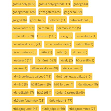
gáztűzhely
(499)
gáztűzhelyégőfedél
(7)
gázégő
(4)
gázégőfedél
(28)
gázégőtető
(25)
gégecső
(22)
görgő
(36)
gőzsütő
(2)
habverő
(11)
habverőlapát
(3)
habverőszár
(7)
hajtómű
(5)
harmonikacső
(5)
HEPA Filter
(39)
Hisense
(115)
horog
(6)
hosszabítás
(1)
hosszbordás szíj
(21)
hosszbordásszíj
(6)
hurkatöltő
(1)
három szintes
(3)
hátfal
(1)
hátlap
(2)
házrész
(6)
húsdaráló
(14)
húshőmérő
(3)
hüvely
(2)
hőcserélő
(2)
hőelem
(1)
hőfokszabályzó
(48)
hőkorlátozó
(3)
hőmérsékletszabályozó
(13)
hőmérsékletszabályzó
(15)
hőmérő
(8)
hőállógumi
(9)
hőálló izzó
(4)
hőállóüveg
(18)
hőérzékelő
(17)
hűtő
(634)
hűtőajtó-tartozék
(69)
hűtőajtó fogantyúk
(23)
hűtőajtógumi
(77)
hűtőajtógumik
(46)
hűtőajtópolc
(66)
hűtőajtótömítés
(76)