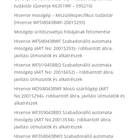
tudástár (Gorenje K6351WF – 595210)
Hisense mosógép – készülékspecifikus tudástár
(Hisense WF5I8043BWF-20015293)
Mosógép ürítőszivattyú hibájának felismerése
Hisense WF5I8043BWF Szabadonálló automata
mosógép (ART No: 20015293)– robbantott ábra,
javítási útmutatók és alkatrészek
Hisense WF5I1045BBQ Szabadonálló automata
mosógép (ART No: 20016652) – robbantott ábra,
javítási útmutatók és alkatrészek
Hisense WD5I8043BWF Mosó-szárítógép (ART
No:20015294)– robbantott ábra, javítási útmutatók és
alkatrészek
Hisense WF3S9043BB3 Szabadonálló automata
mosógép (ART No:20013534)– robbantott ábra,
javítási útmutatók és alkatrészek
Hisense WF3S8043BW3 Szabadonálló automata