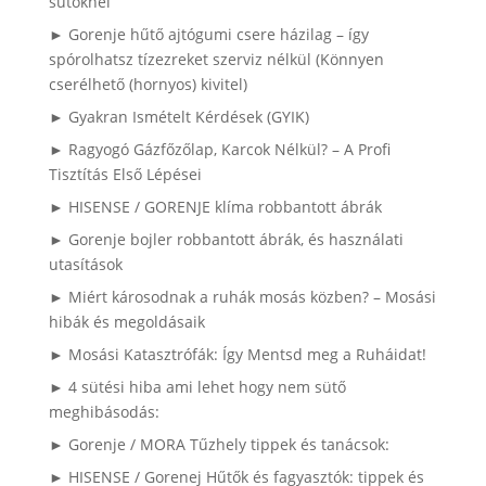
sütőknél
► Gorenje hűtő ajtógumi csere házilag – így
spórolhatsz tízezreket szerviz nélkül (Könnyen
cserélhető (hornyos) kivitel)
► Gyakran Ismételt Kérdések (GYIK)
► Ragyogó Gázfőzőlap, Karcok Nélkül? – A Profi
Tisztítás Első Lépései
► HISENSE / GORENJE klíma robbantott ábrák
► Gorenje bojler robbantott ábrák, és használati
utasítások
► Miért károsodnak a ruhák mosás közben? – Mosási
hibák és megoldásaik
► Mosási Katasztrófák: Így Mentsd meg a Ruháidat!
► 4 sütési hiba ami lehet hogy nem sütő
meghibásodás:
► Gorenje / MORA Tűzhely tippek és tanácsok:
► HISENSE / Gorenej Hűtők és fagyasztók: tippek és