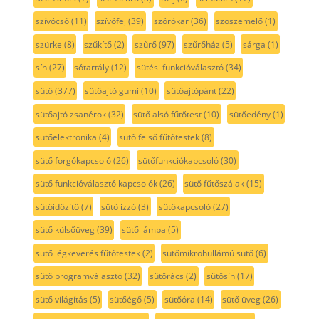
szívócső
(11)
szívófej
(39)
szórókar
(36)
szöszemelő
(1)
szürke
(8)
szűkítő
(2)
szűrő
(97)
szűrőház
(5)
sárga
(1)
sín
(27)
sótartály
(12)
sütési funkcióválasztó
(34)
sütő
(377)
sütőajtó gumi
(10)
sütőajtópánt
(22)
sütőajtó zsanérok
(32)
sütő alsó fűtőtest
(10)
sütőedény
(1)
sütőelektronika
(4)
sütő felső fűtőtestek
(8)
sütő forgókapcsoló
(26)
sütőfunkciókapcsoló
(30)
sütő funkcióválasztó kapcsolók
(26)
sütő fűtőszálak
(15)
sütőidőzítő
(7)
sütő izzó
(3)
sütőkapcsoló
(27)
sütő külsőüveg
(39)
sütő lámpa
(5)
sütő légkeverés fűtőtestek
(2)
sütőmikrohullámú sütő
(6)
sütő programválasztó
(32)
sütőrács
(2)
sütősín
(17)
sütő világítás
(5)
sütőégő
(5)
sütőóra
(14)
sütő üveg
(26)