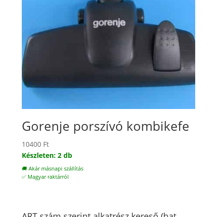
Gorenje porszívó kombikefe
10400
Ft
Készleten: 2 db
🚚 Akár másnapi szállítás
✅ Magyar raktárról
ART szám szerint alkatrész kereső (hat