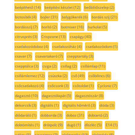
beépíthető
(14)
beépítési készlet
(12)
beőblítőszelep
(2)
biztosíték
(4)
bojler
(31)
bolygókerék
(6)
bordás szíj
(21)
bordásszíj
(7)
borító
(2)
botmixer
(16)
burkolat
(5)
citrusprés
(3)
Crispzone
(13)
csapágy
(40)
csatlakozódoboz
(4)
csatlakozóház
(4)
csatlakozóidom
(1)
csavar
(7)
csavartakaró
(7)
csepptartály
(3)
csepptálca
(3)
csiga
(2)
csillag
(2)
csillámlap
(11)
csillámlemez
(12)
csúszka
(2)
cső
(49)
csőbilincs
(6)
csőcsatlakozó
(4)
csőcsonk
(3)
csőtoldat
(1)
Cyclonic
(7)
dagasztó
(10)
dagasztólapát
(5)
dagasztószár
(8)
dekorcsík
(3)
digitális
(1)
digitális hőmérő
(3)
dióda
(3)
diódaráló
(1)
dobborda
(3)
doboz
(31)
dobtartó
(2)
dobtömítés
(1)
drótpolc
(9)
dugó
(1)
díszléc
(5)
E14
(1)
edény
(5)
egyszintes
(7)
elektronika
(13)
elektróda
(8)