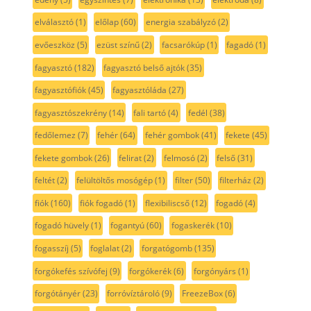
elválasztó
(1)
előlap
(60)
energia szabályzó
(2)
evőeszköz
(5)
ezüst színű
(2)
facsarókúp
(1)
fagadó
(1)
fagyasztó
(182)
fagyasztó belső ajtók
(35)
fagyasztófiók
(45)
fagyasztóláda
(27)
fagyasztószekrény
(14)
fali tartó
(4)
fedél
(38)
fedőlemez
(7)
fehér
(64)
fehér gombok
(41)
fekete
(45)
fekete gombok
(26)
felirat
(2)
felmosó
(2)
felső
(31)
feltét
(2)
felültöltős mosógép
(1)
filter
(50)
filterház
(2)
fiók
(160)
fiók fogadó
(1)
flexibiliscső
(12)
fogadó
(4)
fogadó hüvely
(1)
fogantyú
(60)
fogaskerék
(10)
fogasszíj
(5)
foglalat
(2)
forgatógomb
(135)
forgókefés szívófej
(9)
forgókerék
(6)
forgónyárs
(1)
forgótányér
(23)
forróvíztároló
(9)
FreezeBox
(6)