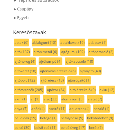
► Tepsik és Sütőrácsok
►Csapágy
►Egyéb
Keresőszavak
ablak
(6)
ablakgumi
(18)
ablakkeret
(16)
adapter
(1)
ajtó
(137)
ajtóbimetál
(6)
ajtógumi
(102)
ajtóhatároló
(2)
ajtóhorog
(4)
ajtókampó
(4)
ajtókapcsoló
(18)
ajtókeret
(18)
ajtónyitás érzékelő
(6)
ajtónyitó
(49)
ajtópolc
(122)
ajtóretesz
(13)
ajtórögzítő
(1)
ajtótartozék
(205)
ajtózár
(34)
ajtó érzékelő
(9)
akku
(12)
akril
(1)
alj
(1)
alsó
(33)
aluminium
(5)
alátét
(7)
anya
(7)
anód
(4)
aprító
(11)
aquastop
(4)
aszaló
(1)
bal oldali
(15)
befogó
(1)
befolyócső
(5)
bekötődoboz
(9)
belső
(30)
belső cső
(11)
belső üveg
(17)
betét
(7)