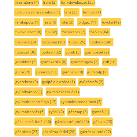
FreshZone
(4)
front
(2)
funkcióválasztó
(35)
furdulatszámszabályzó
(1)
fém
(33)
fémcső
(1)
fémkapocs
(1)
fésű
(4)
fólia
(3)
földgáz
(11)
fúvóka
(42)
fúvóka szett
(8)
fül
(32)
főkapcsoló
(2)
főzőlap
(64)
főzőrács
(24)
főzőzóna
(10)
fűtés
(25)
fűtőbetét
(46)
fűtőszál
(36)
fűtőtest
(32)
gomb
(3)
gombbetét
(2)
gombház
(5)
gombkarika
(8)
gombtengely
(2)
grill
(10)
gumi
(76)
gumicső
(12)
gumiláb
(10)
gumitalp
(7)
gyerekzár
(9)
gyújtó elektróda
(1)
gyújtótrafó
(2)
gyúrókampó
(1)
gyümölcsaszaló
(1)
gyümölcscentrifuga
(13)
gyümölcs passzírozó
(2)
gyümölcsprés
(5)
gyűrű
(2)
gázcsap
(3)
gázcső
(1)
gázelosztó-fedél
(26)
gázelosztó-tető
(25)
gázlap
(23)
gázrózsa
(23)
gázrózsa-fedél
(28)
gázrózsa-tető
(27)