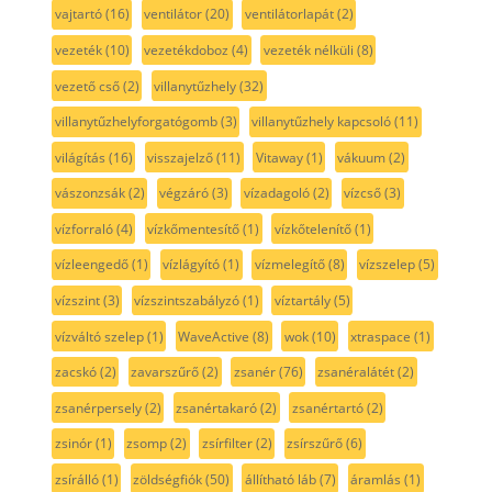
vajtartó
(16)
ventilátor
(20)
ventilátorlapát
(2)
vezeték
(10)
vezetékdoboz
(4)
vezeték nélküli
(8)
vezető cső
(2)
villanytűzhely
(32)
villanytűzhelyforgatógomb
(3)
villanytűzhely kapcsoló
(11)
világítás
(16)
visszajelző
(11)
Vitaway
(1)
vákuum
(2)
vászonzsák
(2)
végzáró
(3)
vízadagoló
(2)
vízcső
(3)
vízforraló
(4)
vízkőmentesítő
(1)
vízkőtelenítő
(1)
vízleengedő
(1)
vízlágyító
(1)
vízmelegítő
(8)
vízszelep
(5)
vízszint
(3)
vízszintszabályzó
(1)
víztartály
(5)
vízváltó szelep
(1)
WaveActive
(8)
wok
(10)
xtraspace
(1)
zacskó
(2)
zavarszűrő
(2)
zsanér
(76)
zsanéralátét
(2)
zsanérpersely
(2)
zsanértakaró
(2)
zsanértartó
(2)
zsinór
(1)
zsomp
(2)
zsírfilter
(2)
zsírszűrő
(6)
zsírálló
(1)
zöldségfiók
(50)
állítható láb
(7)
áramlás
(1)