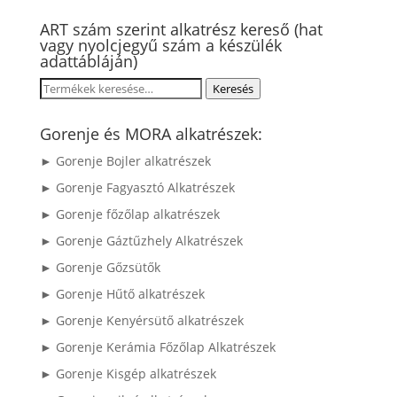
ART szám szerint alkatrész kereső (hat
vagy nyolcjegyű szám a készülék
adattábláján)
Keresés
Keresés
a
következőre:
Gorenje és MORA alkatrészek:
► Gorenje Bojler alkatrészek
► Gorenje Fagyasztó Alkatrészek
► Gorenje főzőlap alkatrészek
► Gorenje Gáztűzhely Alkatrészek
► Gorenje Gőzsütők
► Gorenje Hűtő alkatrészek
► Gorenje Kenyérsütő alkatrészek
► Gorenje Kerámia Főzőlap Alkatrészek
► Gorenje Kisgép alkatrészek