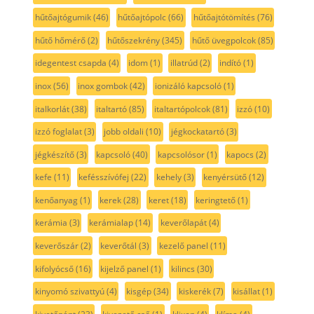
hűtőajtógumik
(46)
hűtőajtópolc
(66)
hűtőajtótömítés
(76)
hűtő hőmérő
(2)
hűtőszekrény
(345)
hűtő üvegpolcok
(85)
idegentest csapda
(4)
idom
(1)
illatrúd
(2)
indító
(1)
inox
(56)
inox gombok
(42)
ionizáló kapcsoló
(1)
italkorlát
(38)
italtartó
(85)
italtartópolcok
(81)
izzó
(10)
izzó foglalat
(3)
jobb oldali
(10)
jégkockatartó
(3)
jégkészítő
(3)
kapcsoló
(40)
kapcsolósor
(1)
kapocs
(2)
kefe
(11)
kefésszívófej
(22)
kehely
(3)
kenyérsütő
(12)
kenőanyag
(1)
kerek
(28)
keret
(18)
keringtető
(1)
kerámia
(3)
kerámialap
(14)
keverőlapát
(4)
keverőszár
(2)
keverőtál
(3)
kezelő panel
(11)
kifolyócső
(16)
kijelző panel
(1)
kilincs
(30)
kinyomó szivattyú
(4)
kisgép
(34)
kiskerék
(7)
kisállat
(1)