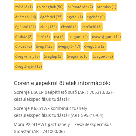
zsírálló
(1)
zöldségfiók
(50)
állítható láb
(7)
áramlás
(1)
átlátszó
(16)
égőfedél
(35)
égőfej
(1)
égőház
(9)
égőtető
(27)
ékszíj
(36)
élvédő
(5)
érzékelő
(3)
óraház
(2)
úszó
(3)
üst
(5)
üstgumi
(2)
üstszáj gumi
(14)
ütköző
(2)
üveg
(123)
üvegajtó
(17)
üvegbúra
(2)
üvegkehely
(3)
üveglap
(3)
üvegtartó
(6)
üvegtető
(2)
üvegtányér
(13)
Gorenje gépekről ötletek információk:
Gorenje B50EP beépíthető sütő (ART: 705313/02)–
készülékspecifikus tudástár
Gorenje K6351WF kombinált tűzhely –
készülékspecifikus tudástár (ART 595210/04)
Mora P2241AW1 gáztűzhely – készülékspecifikus
tudástár (ART 741000/06)