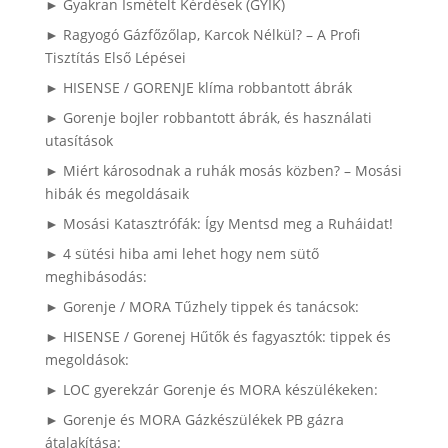
► Gyakran Ismételt Kérdések (GYIK)
► Ragyogó Gázfőzőlap, Karcok Nélkül? – A Profi
Tisztítás Első Lépései
► HISENSE / GORENJE klíma robbantott ábrák
► Gorenje bojler robbantott ábrák, és használati
utasítások
► Miért károsodnak a ruhák mosás közben? – Mosási
hibák és megoldásaik
► Mosási Katasztrófák: Így Mentsd meg a Ruháidat!
► 4 sütési hiba ami lehet hogy nem sütő
meghibásodás:
► Gorenje / MORA Tűzhely tippek és tanácsok:
► HISENSE / Gorenej Hűtők és fagyasztók: tippek és
megoldások:
► LOC gyerekzár Gorenje és MORA készülékeken:
► Gorenje és MORA Gázkészülékek PB gázra
átalakítása: