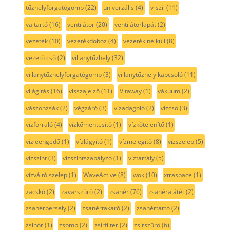
tűzhelyforgatógomb
(22)
univerzális
(4)
v-szíj
(11)
vajtartó
(16)
ventilátor
(20)
ventilátorlapát
(2)
vezeték
(10)
vezetékdoboz
(4)
vezeték nélküli
(8)
vezető cső
(2)
villanytűzhely
(32)
villanytűzhelyforgatógomb
(3)
villanytűzhely kapcsoló
(11)
világítás
(16)
visszajelző
(11)
Vitaway
(1)
vákuum
(2)
vászonzsák
(2)
végzáró
(3)
vízadagoló
(2)
vízcső
(3)
vízforraló
(4)
vízkőmentesítő
(1)
vízkőtelenítő
(1)
vízleengedő
(1)
vízlágyító
(1)
vízmelegítő
(8)
vízszelep
(5)
vízszint
(3)
vízszintszabályzó
(1)
víztartály
(5)
vízváltó szelep
(1)
WaveActive
(8)
wok
(10)
xtraspace
(1)
zacskó
(2)
zavarszűrő
(2)
zsanér
(76)
zsanéralátét
(2)
zsanérpersely
(2)
zsanértakaró
(2)
zsanértartó
(2)
zsinór
(1)
zsomp
(2)
zsírfilter
(2)
zsírszűrő
(6)