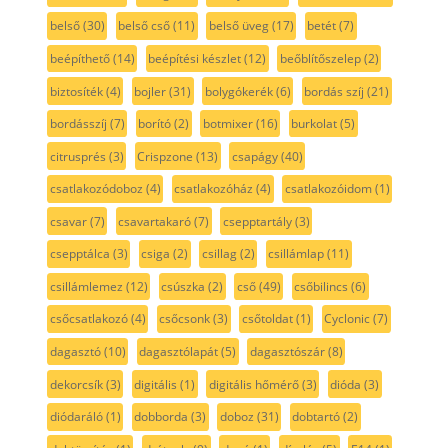
belső
(30)
belső cső
(11)
belső üveg
(17)
betét
(7)
beépíthető
(14)
beépítési készlet
(12)
beőblítőszelep
(2)
biztosíték
(4)
bojler
(31)
bolygókerék
(6)
bordás szíj
(21)
bordásszíj
(7)
borító
(2)
botmixer
(16)
burkolat
(5)
citrusprés
(3)
Crispzone
(13)
csapágy
(40)
csatlakozódoboz
(4)
csatlakozóház
(4)
csatlakozóidom
(1)
csavar
(7)
csavartakaró
(7)
csepptartály
(3)
csepptálca
(3)
csiga
(2)
csillag
(2)
csillámlap
(11)
csillámlemez
(12)
csúszka
(2)
cső
(49)
csőbilincs
(6)
csőcsatlakozó
(4)
csőcsonk
(3)
csőtoldat
(1)
Cyclonic
(7)
dagasztó
(10)
dagasztólapát
(5)
dagasztószár
(8)
dekorcsík
(3)
digitális
(1)
digitális hőmérő
(3)
dióda
(3)
diódaráló
(1)
dobborda
(3)
doboz
(31)
dobtartó
(2)