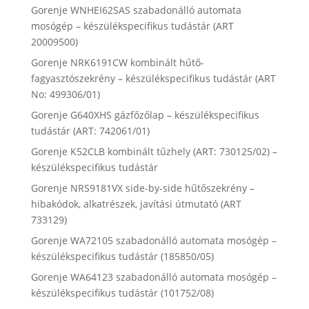
Gorenje WNHEI62SAS szabadonálló automata
mosógép – készülékspecifikus tudástár (ART
20009500)
Gorenje NRK6191CW kombinált hűtő-
fagyasztószekrény – készülékspecifikus tudástár (ART
No: 499306/01)
Gorenje G640XHS gázfőzőlap – készülékspecifikus
tudástár (ART: 742061/01)
Gorenje K52CLB kombinált tűzhely (ART: 730125/02) –
készülékspecifikus tudástár
Gorenje NRS9181VX side-by-side hűtőszekrény –
hibakódok, alkatrészek, javítási útmutató (ART
733129)
Gorenje WA72105 szabadonálló automata mosógép –
készülékspecifikus tudástár (185850/05)
Gorenje WA64123 szabadonálló automata mosógép –
készülékspecifikus tudástár (101752/08)