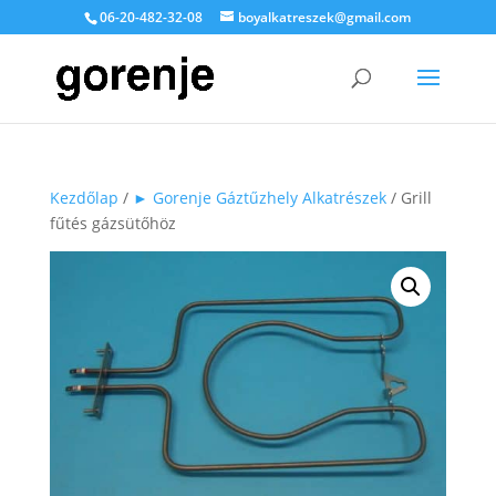
06-20-482-32-08
boyalkatreszek@gmail.com
Kezdőlap
/
► Gorenje Gáztűzhely Alkatrészek
/ Grill
fűtés gázsütőhöz