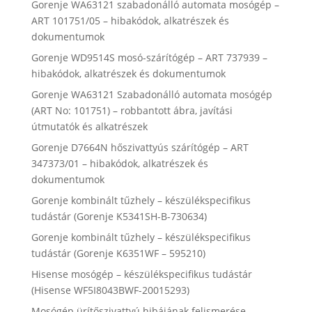
Gorenje WA63121 szabadonálló automata mosógép –
ART 101751/05 – hibakódok, alkatrészek és
dokumentumok
Gorenje WD9514S mosó-szárítógép – ART 737939 –
hibakódok, alkatrészek és dokumentumok
Gorenje WA63121 Szabadonálló automata mosógép
(ART No: 101751) – robbantott ábra, javítási
útmutatók és alkatrészek
Gorenje D7664N hőszivattyús szárítógép – ART
347373/01 – hibakódok, alkatrészek és
dokumentumok
Gorenje kombinált tűzhely – készülékspecifikus
tudástár (Gorenje K5341SH-B-730634)
Gorenje kombinált tűzhely – készülékspecifikus
tudástár (Gorenje K6351WF – 595210)
Hisense mosógép – készülékspecifikus tudástár
(Hisense WF5I8043BWF-20015293)
Mosógép ürítőszivattyú hibájának felismerése