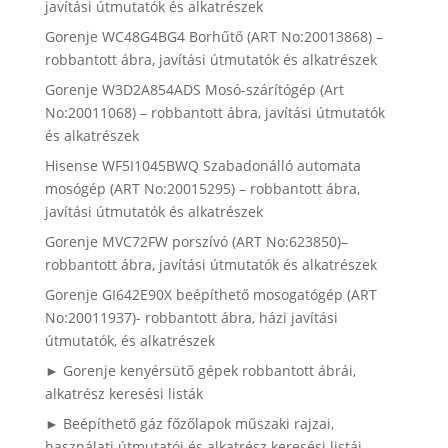
javítási útmutatók és alkatrészek
Gorenje WC48G4BG4 Borhűtő (ART No:20013868) –
robbantott ábra, javítási útmutatók és alkatrészek
Gorenje W3D2A854ADS Mosó-szárítógép (Art
No:20011068) – robbantott ábra, javítási útmutatók
és alkatrészek
Hisense WF5I1045BWQ Szabadonálló automata
mosógép (ART No:20015295) – robbantott ábra,
javítási útmutatók és alkatrészek
Gorenje MVC72FW porszívó (ART No:623850)–
robbantott ábra, javítási útmutatók és alkatrészek
Gorenje GI642E90X beépíthető mosogatógép (ART
No:20011937)- robbantott ábra, házi javítási
útmutatók, és alkatrészek
► Gorenje kenyérsütő gépek robbantott ábrái,
alkatrész keresési listák
► Beépíthető gáz főzőlapok műszaki rajzai,
használati útmutatói és alkatrész keresési listái