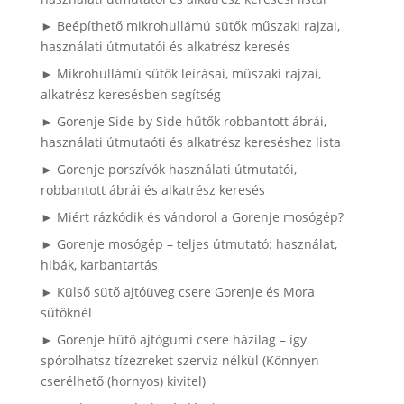
► Beépíthető mikrohullámú sütők műszaki rajzai,
használati útmutatói és alkatrész keresés
► Mikrohullámú sütők leírásai, műszaki rajzai,
alkatrész keresésben segítség
► Gorenje Side by Side hűtők robbantott ábrái,
használati útmutaóti és alkatrész kereséshez lista
► Gorenje porszívók használati útmutatói,
robbantott ábrái és alkatrész keresés
► Miért rázkódik és vándorol a Gorenje mosógép?
► Gorenje mosógép – teljes útmutató: használat,
hibák, karbantartás
► Külső sütő ajtóüveg csere Gorenje és Mora
sütőknél
► Gorenje hűtő ajtógumi csere házilag – így
spórolhatsz tízezreket szerviz nélkül (Könnyen
cserélhető (hornyos) kivitel)