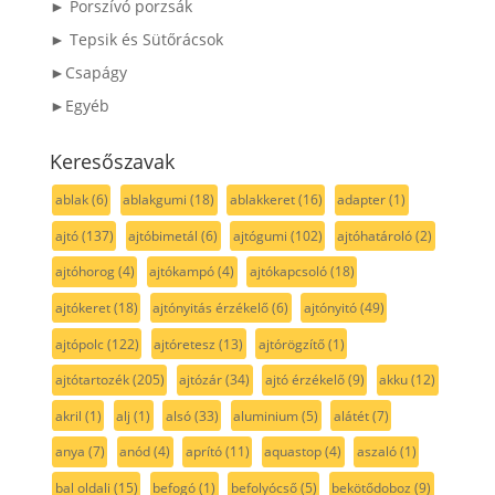
► Porszívó porzsák
► Tepsik és Sütőrácsok
►Csapágy
►Egyéb
Keresőszavak
ablak
(6)
ablakgumi
(18)
ablakkeret
(16)
adapter
(1)
ajtó
(137)
ajtóbimetál
(6)
ajtógumi
(102)
ajtóhatároló
(2)
ajtóhorog
(4)
ajtókampó
(4)
ajtókapcsoló
(18)
ajtókeret
(18)
ajtónyitás érzékelő
(6)
ajtónyitó
(49)
ajtópolc
(122)
ajtóretesz
(13)
ajtórögzítő
(1)
ajtótartozék
(205)
ajtózár
(34)
ajtó érzékelő
(9)
akku
(12)
akril
(1)
alj
(1)
alsó
(33)
aluminium
(5)
alátét
(7)
anya
(7)
anód
(4)
aprító
(11)
aquastop
(4)
aszaló
(1)
bal oldali
(15)
befogó
(1)
befolyócső
(5)
bekötődoboz
(9)