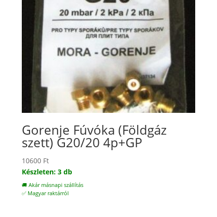
Gorenje Fúvóka (Földgáz
szett) G20/20 4p+GP
10600
Ft
Készleten: 3 db
🚚 Akár másnapi szállítás
✅ Magyar raktárról