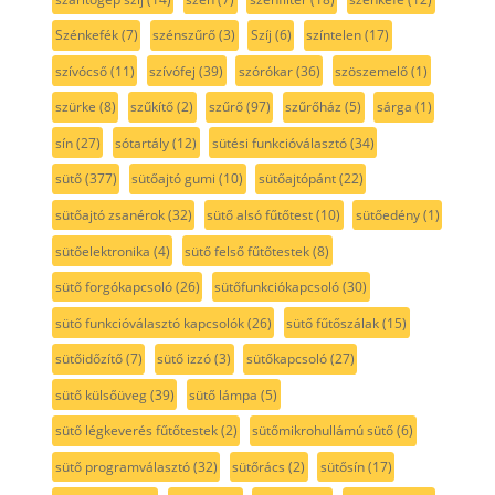
Szénkefék
(7)
szénszűrő
(3)
Szíj
(6)
színtelen
(17)
szívócső
(11)
szívófej
(39)
szórókar
(36)
szöszemelő
(1)
szürke
(8)
szűkítő
(2)
szűrő
(97)
szűrőház
(5)
sárga
(1)
sín
(27)
sótartály
(12)
sütési funkcióválasztó
(34)
sütő
(377)
sütőajtó gumi
(10)
sütőajtópánt
(22)
sütőajtó zsanérok
(32)
sütő alsó fűtőtest
(10)
sütőedény
(1)
sütőelektronika
(4)
sütő felső fűtőtestek
(8)
sütő forgókapcsoló
(26)
sütőfunkciókapcsoló
(30)
sütő funkcióválasztó kapcsolók
(26)
sütő fűtőszálak
(15)
sütőidőzítő
(7)
sütő izzó
(3)
sütőkapcsoló
(27)
sütő külsőüveg
(39)
sütő lámpa
(5)
sütő légkeverés fűtőtestek
(2)
sütőmikrohullámú sütő
(6)
sütő programválasztó
(32)
sütőrács
(2)
sütősín
(17)