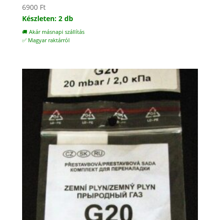
6900
Ft
Készleten: 2 db
🚚 Akár másnapi szállítás
✅ Magyar raktárról