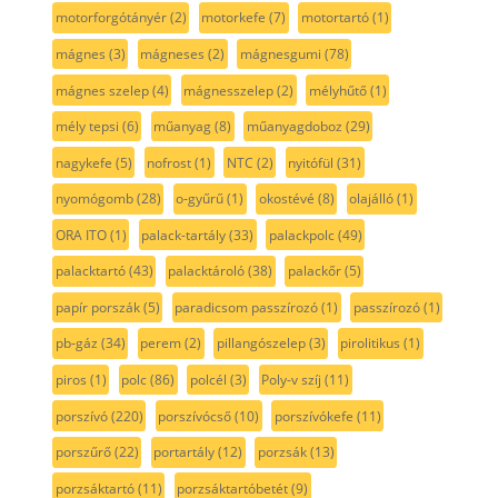
motorforgótányér
(2)
motorkefe
(7)
motortartó
(1)
mágnes
(3)
mágneses
(2)
mágnesgumi
(78)
mágnes szelep
(4)
mágnesszelep
(2)
mélyhűtő
(1)
mély tepsi
(6)
műanyag
(8)
műanyagdoboz
(29)
nagykefe
(5)
nofrost
(1)
NTC
(2)
nyitófül
(31)
nyomógomb
(28)
o-gyűrű
(1)
okostévé
(8)
olajálló
(1)
ORA ITO
(1)
palack-tartály
(33)
palackpolc
(49)
palacktartó
(43)
palacktároló
(38)
palackőr
(5)
papír porszák
(5)
paradicsom passzírozó
(1)
passzírozó
(1)
pb-gáz
(34)
perem
(2)
pillangószelep
(3)
pirolitikus
(1)
piros
(1)
polc
(86)
polcél
(3)
Poly-v szíj
(11)
porszívó
(220)
porszívócső
(10)
porszívókefe
(11)
porszűrő
(22)
portartály
(12)
porzsák
(13)
porzsáktartó
(11)
porzsáktartóbetét
(9)