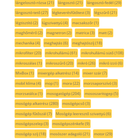
lángelosztó-rózsa
(21)
lángosztó
(21)
lángosztó-fedél
(29)
lángosztó-tető
(27)
légkeverésfűtőtest
(3)
légszűrő
(21)
légtisztító
(2)
lúgszivattyú
(4)
macsakszőr
(1)
maghőmérő
(2)
magnetron
(2)
matrica
(3)
matt
(2)
mechanika
(4)
meghajtás
(6)
meghajtószíj
(18)
mikrofilter
(20)
mikrohullámú
(61)
mikrohullámú sütő
(108)
mikroszálas
(1)
mikroszűrő
(20)
mikró
(26)
mikró izzó
(6)
MixBox
(1)
mixergép alkatrész
(14)
mixer szár
(7)
mobil klíma
(4)
mop
(1)
mora
(22)
morzsaporszívó
(3)
morzsatálca
(1)
mosogatógép
(204)
mososzaritogep
(5)
mosógép alkatrész
(280)
mosógépcső
(3)
mosógép fűtőszál
(7)
Mosógép leeresztő szivattyú
(6)
mosógépszelep
(3)
mosógépszénkefe
(9)
mosógép szíj
(18)
mosószer adagoló
(21)
motor
(29)