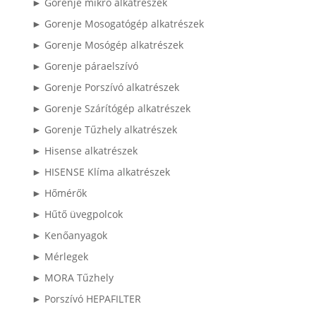
► Gorenje mikró alkatrészek
► Gorenje Mosogatógép alkatrészek
► Gorenje Mosógép alkatrészek
► Gorenje páraelszívó
► Gorenje Porszívó alkatrészek
► Gorenje Szárítógép alkatrészek
► Gorenje Tűzhely alkatrészek
► Hisense alkatrészek
► HISENSE Klíma alkatrészek
► Hőmérők
► Hűtő üvegpolcok
► Kenőanyagok
► Mérlegek
► MORA Tűzhely
► Porszívó HEPAFILTER