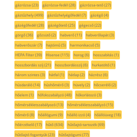
gázrózsa
(23)
gázrózsa-fedél
(28)
gázrózsa-tető
(27)
gáztűzhely
(499)
gáztűzhelyégőfedél
(7)
gázégő
(4)
gázégőfedél
(28)
gázégőtető
(25)
gégecső
(22)
görgő
(36)
gőzsütő
(2)
habverő
(11)
habverőlapát
(3)
habverőszár
(7)
hajtómű
(5)
harmonikacső
(5)
HEPA Filter
(39)
Hisense
(115)
horog
(6)
hosszabítás
(1)
hosszbordás szíj
(21)
hosszbordásszíj
(6)
hurkatöltő
(1)
három szintes
(3)
hátfal
(1)
hátlap
(2)
házrész
(6)
húsdaráló
(14)
húshőmérő
(3)
hüvely
(2)
hőcserélő
(2)
hőelem
(1)
hőfokszabályzó
(48)
hőkorlátozó
(3)
hőmérsékletszabályozó
(13)
hőmérsékletszabályzó
(15)
hőmérő
(8)
hőállógumi
(9)
hőálló izzó
(4)
hőállóüveg
(18)
hőérzékelő
(17)
hűtő
(634)
hűtőajtó-tartozék
(69)
hűtőajtó fogantyúk
(23)
hűtőajtógumi
(77)