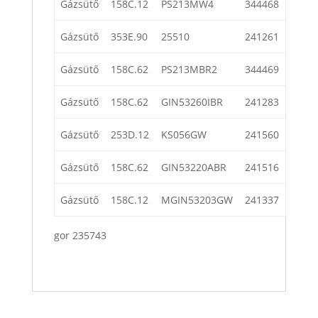
Gázsütő
158C.12
PS213MW4
344468
Gázsütő
353E.90
25510
241261
Gázsütő
158C.62
PS213MBR2
344469
Gázsütő
158C.62
GIN53260IBR
241283
Gázsütő
253D.12
KS056GW
241560
Gázsütő
158C.62
GIN53220ABR
241516
Gázsütő
158C.12
MGIN53203GW
241337
gor 235743