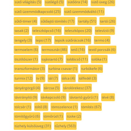
sütő világítás
(5)
sütőégő
(5)
sütőóra
(14)
sütő üveg
(26)
sütő üzemmódkapcsoló
(25)
sütő üzemmódváltó
(11)
sűtő-timer
(4)
sűtőajtó tömítés
(17)
tartály
(51)
tartó
(26)
tasak
(2)
teleszkópcső
(16)
teleszkópos
(20)
televízió
(9)
tengely
(3)
tepsi
(17)
tepsik sütőrácsok
(16)
termo
(4)
termoelem
(6)
termosztát
(46)
tető
(16)
textil porzsák
(6)
tisztítószer
(1)
tojástartó
(7)
toldócső
(11)
tolóka
(1)
transzformátor
(3)
turbina csavar
(1)
turbókefe
(6)
turmix
(12)
tv
(9)
tál
(7)
tálca
(4)
tálfedél
(3)
tányérgörgő
(4)
tárcsa
(5)
tárolórekesz
(37)
távirányító
(9)
távkapcsoló
(9)
távtartó gyűrű
(1)
tévé
(8)
tölcsér
(1)
töltő
(8)
tömszelence
(1)
tömítés
(67)
tömítőgyűrű
(6)
tömőrúd
(1)
tüske
(2)
tüzhely külsőüveg
(31)
tűzhely
(563)