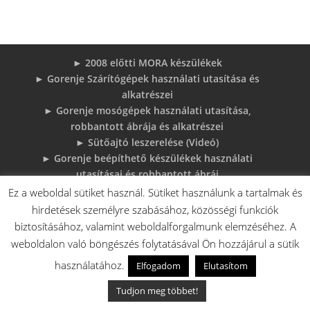
► 2008 előtti MORA készülékek
► Gorenje Szárítógépek használati utasítása és
alkatrészei
► Gorenje mosógépek használati utasítása,
robbantott ábrája és alkatrészei
► Sütőajtó leszerelése (Videó)
► Gorenje beépíthető készülékek használati
utasításai és robbantott ábrái
► MORA tűzhelyek használati utasítások
Ez a weboldal sütiket használ. Sütiket használunk a tartalmak és
adatlapok robbantott rajzok
hirdetések személyre szabásához, közösségi funkciók
► Gorenje Bojler Vízkő problémák és
biztosításához, valamint weboldalforgalmunk elemzéséhez. A
megoldások
weboldalon való böngészés folytatásával Ön hozzájárul a sütik
► 6 gyakori sütő hiba, és megoldások
használatához.
Elfogadom
Elutasítom
♦Gorenje Háztartásigépek adattábláiról:
Tudjon meg többet!