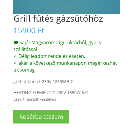
Grill fűtés gázsütőhöz
15900
Ft
🚚 Saját Magyarországi raktárból, gyors
szállítással
✓ Délig leadott rendelés esetén,
✓ akár a következő munkanapon megérkezhet
a csomag
grill fűtőbetét 230V 1850W 5.G
HEATING ELEMENT G 230V 1850W 5.G
Csak 1 maradt készleten
Grill
Kosárba teszem
fűtés
gázsütőhöz