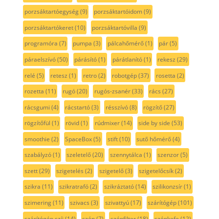
porzsáktartóegység
(9)
porzsáktartóidom
(9)
porzsáktartókeret
(10)
porzsáktartóvilla
(9)
programóra
(7)
pumpa
(3)
pálcahőmérő
(1)
pár
(5)
páraelszívó
(50)
párásító
(1)
párátlanító
(1)
rekesz
(29)
relé
(5)
retesz
(1)
retro
(2)
robotgép
(37)
rosetta
(2)
rozetta
(11)
rugó
(20)
rugós-zsanér
(33)
rács
(27)
rácsgumi
(4)
rácstartó
(3)
résszívó
(8)
rögzítő
(27)
rögzítőfül
(1)
rövid
(1)
rúdmixer
(14)
side by side
(53)
smoothie
(2)
SpaceBox
(5)
stift
(10)
sutő hőmérő
(4)
szabályzó
(1)
szeletelő
(20)
szennytálca
(1)
szenzor
(5)
szett
(29)
szigetelés
(2)
szigetelő
(3)
szigetelőcsík
(2)
szikra
(11)
szikratrafó
(2)
szikráztató
(14)
szilikonzsír
(1)
szimering
(11)
szivacs
(3)
szivattyú
(17)
szárítógép
(101)
szárítógép szíj
(14)
szén
(7)
szénfilter
(18)
szénkefe
(12)