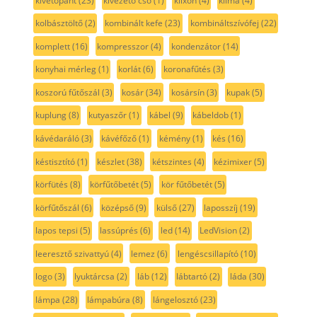
kivetőpánt
(23)
kivezető cső
(1)
klixon
(4)
klíma
(4)
kolbásztöltő
(2)
kombinált kefe
(23)
kombináltszívófej
(22)
komplett
(16)
kompresszor
(4)
kondenzátor
(14)
konyhai mérleg
(1)
korlát
(6)
koronafűtés
(3)
koszorú fűtőszál
(3)
kosár
(34)
kosársín
(3)
kupak
(5)
kuplung
(8)
kutyaszőr
(1)
kábel
(9)
kábeldob
(1)
kávédaráló
(3)
kávéfőző
(1)
kémény
(1)
kés
(16)
késtisztító
(1)
készlet
(38)
kétszintes
(4)
kézimixer
(5)
körfütés
(8)
körfűtőbetét
(5)
kör fűtőbetét
(5)
körfűtőszál
(6)
középső
(9)
külső
(27)
laposszíj
(19)
lapos tepsi
(5)
lassúprés
(6)
led
(14)
LedVision
(2)
leeresztő szivattyú
(4)
lemez
(6)
lengéscsillapító
(10)
logo
(3)
lyuktárcsa
(2)
láb
(12)
lábtartó
(2)
láda
(30)
lámpa
(28)
lámpabúra
(8)
lángelosztó
(23)