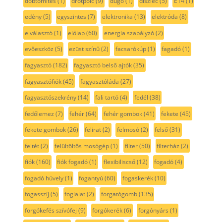
dobtömítés
(1)
drótpolc
(9)
dugó
(1)
díszléc
(5)
E14
(1)
edény
(5)
egyszintes
(7)
elektronika
(13)
elektróda
(8)
elválasztó
(1)
előlap
(60)
energia szabályzó
(2)
evőeszköz
(5)
ezüst színű
(2)
facsarókúp
(1)
fagadó
(1)
fagyasztó
(182)
fagyasztó belső ajtók
(35)
fagyasztófiók
(45)
fagyasztóláda
(27)
fagyasztószekrény
(14)
fali tartó
(4)
fedél
(38)
fedőlemez
(7)
fehér
(64)
fehér gombok
(41)
fekete
(45)
fekete gombok
(26)
felirat
(2)
felmosó
(2)
felső
(31)
feltét
(2)
felültöltős mosógép
(1)
filter
(50)
filterház
(2)
fiók
(160)
fiók fogadó
(1)
flexibiliscső
(12)
fogadó
(4)
fogadó hüvely
(1)
fogantyú
(60)
fogaskerék
(10)
fogasszíj
(5)
foglalat
(2)
forgatógomb
(135)
forgókefés szívófej
(9)
forgókerék
(6)
forgónyárs
(1)