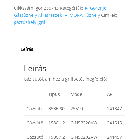
mennyiség
Cikkszám:
gor 235743
Kategóriák:
► Gorenje
Gáztűzhely Alkatrészek
,
► MORA Tűzhely
Címkék:
gáztűzhely
,
grill
Leírás
Leírás
Gáz sütők amihez a grillbetét megfelelő:
Típus
Modell
ART
Gázsütő
353E.80
25510
241347
Gázsütő
158C.12
GIN53220AW
241515
Gázsütő
158C.12
GIN53202AW
241457