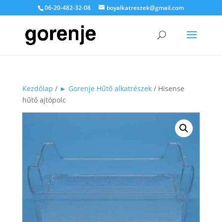
06-20-482-32-08
boyalkatreszek@gmail.com
Kezdőlap
/
► Gorenje Hűtő alkatrészek
/ Hisense
hűtő ajtópolc