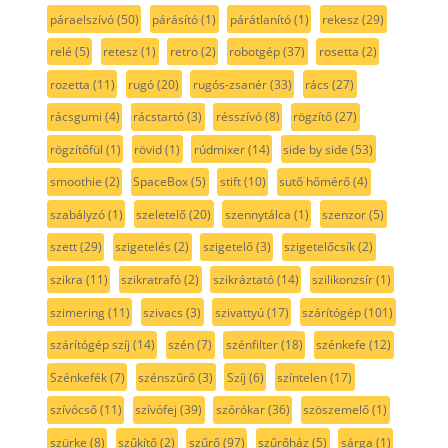
páraelszívó
(50)
párásító
(1)
párátlanító
(1)
rekesz
(29)
relé
(5)
retesz
(1)
retro
(2)
robotgép
(37)
rosetta
(2)
rozetta
(11)
rugó
(20)
rugós-zsanér
(33)
rács
(27)
rácsgumi
(4)
rácstartó
(3)
résszívó
(8)
rögzítő
(27)
rögzítőfül
(1)
rövid
(1)
rúdmixer
(14)
side by side
(53)
smoothie
(2)
SpaceBox
(5)
stift
(10)
sutő hőmérő
(4)
szabályzó
(1)
szeletelő
(20)
szennytálca
(1)
szenzor
(5)
szett
(29)
szigetelés
(2)
szigetelő
(3)
szigetelőcsík
(2)
szikra
(11)
szikratrafó
(2)
szikráztató
(14)
szilikonzsír
(1)
szimering
(11)
szivacs
(3)
szivattyú
(17)
szárítógép
(101)
szárítógép szíj
(14)
szén
(7)
szénfilter
(18)
szénkefe
(12)
Szénkefék
(7)
szénszűrő
(3)
Szíj
(6)
színtelen
(17)
szívócső
(11)
szívófej
(39)
szórókar
(36)
szöszemelő
(1)
szürke
(8)
szűkítő
(2)
szűrő
(97)
szűrőház
(5)
sárga
(1)