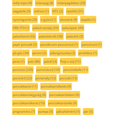
mély tepsi
(6)
műanyag
(8)
műanyagdoboz
(29)
nagykefe
(5)
nofrost
(1)
NTC
(2)
nyitófül
(31)
nyomógomb
(28)
o-gyűrű
(1)
okostévé
(8)
olajálló
(1)
ORA ITO
(1)
palack-tartály
(33)
palackpolc
(49)
palacktartó
(43)
palacktároló
(38)
palackőr
(5)
papír porszák
(5)
paradicsom passzírozó
(1)
passzírozó
(1)
pb-gáz
(34)
perem
(2)
pillangószelep
(3)
pirolitikus
(1)
piros
(1)
polc
(86)
polcél
(3)
Poly-v szíj
(11)
porszívó
(220)
porszívócső
(10)
porszívókefe
(11)
porszűrő
(22)
portartály
(12)
porzsák
(13)
porzsáktartó
(11)
porzsáktartóbetét
(9)
porzsáktartóegység
(9)
porzsáktartóidom
(9)
porzsáktartókeret
(10)
porzsáktartóvilla
(9)
programóra
(7)
pumpa
(3)
pálcahőmérő
(1)
pár
(5)