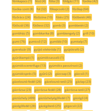
fémkapocs
(1)
fésű
(4)
fólia
(3)
földgáz
(11)
fúvóka
(42)
fúvóka szett
(8)
fül
(32)
főkapcsoló
(2)
főzőlap
(64)
főzőrács
(24)
főzőzóna
(10)
fűtés
(25)
fűtőbetét
(46)
fűtőszál
(36)
fűtőtest
(32)
gomb
(3)
gombbetét
(2)
gombház
(5)
gombkarika
(8)
gombtengely
(2)
grill
(10)
gumi
(76)
gumicső
(12)
gumiláb
(10)
gumitalp
(7)
gyerekzár
(9)
gyújtó elektróda
(1)
gyújtótrafó
(2)
gyúrókampó
(1)
gyümölcsaszaló
(1)
gyümölcscentrifuga
(13)
gyümölcs passzírozó
(2)
gyümölcsprés
(5)
gyűrű
(2)
gázcsap
(3)
gázcső
(1)
gázelosztó-fedél
(26)
gázelosztó-tető
(25)
gázlap
(23)
gázrózsa
(23)
gázrózsa-fedél
(28)
gázrózsa-tető
(27)
gáztűzhely
(499)
gáztűzhelyégőfedél
(7)
gázégő
(4)
gázégőfedél
(28)
gázégőtető
(25)
gégecső
(22)