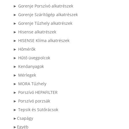
► Gorenje Porszívó alkatrészek
► Gorenje Szárítógép alkatrészek
► Gorenje Tűzhely alkatrészek
► Hisense alkatrészek
► HISENSE Klíma alkatrészek
► Hőmérők
► Hűtő üvegpolcok
► Kenőanyagok
► Mérlegek
► MORA Tűzhely
► Porszívó HEPAFILTER
► Porszívó porzsák
► Tepsik és Sütőrácsok
►Csapágy
►Egyéb