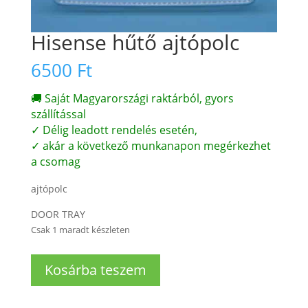
Hisense hűtő ajtópolc
6500
Ft
🚚 Saját Magyarországi raktárból, gyors
szállítással
✓ Délig leadott rendelés esetén,
✓ akár a következő munkanapon megérkezhet
a csomag
ajtópolc
DOOR TRAY
Csak 1 maradt készleten
Hisense
Kosárba teszem
hűtő
ajtópolc