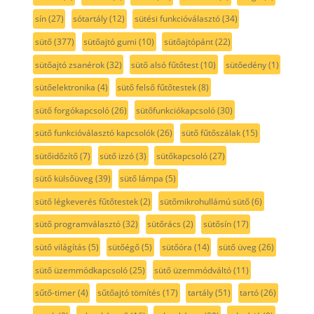
sín
(27)
sótartály
(12)
sütési funkcióválasztó
(34)
sütő
(377)
sütőajtó gumi
(10)
sütőajtópánt
(22)
sütőajtó zsanérok
(32)
sütő alsó fűtőtest
(10)
sütőedény
(1)
sütőelektronika
(4)
sütő felső fűtőtestek
(8)
sütő forgókapcsoló
(26)
sütőfunkciókapcsoló
(30)
sütő funkcióválasztó kapcsolók
(26)
sütő fűtőszálak
(15)
sütőidőzítő
(7)
sütő izzó
(3)
sütőkapcsoló
(27)
sütő külsőüveg
(39)
sütő lámpa
(5)
sütő légkeverés fűtőtestek
(2)
sütőmikrohullámú sütő
(6)
sütő programválasztó
(32)
sütőrács
(2)
sütősín
(17)
sütő világítás
(5)
sütőégő
(5)
sütőóra
(14)
sütő üveg
(26)
sütő üzemmódkapcsoló
(25)
sütő üzemmódváltó
(11)
sűtő-timer
(4)
sűtőajtó tömítés
(17)
tartály
(51)
tartó
(26)