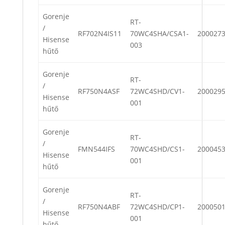
Gorenje
RT-
/
RF702N4IS11
70WC4SHA/CSA1-
200027
Hisense
003
hűtő
Gorenje
RT-
/
RF750N4ASF
72WC4SHD/CV1-
200029
Hisense
001
hűtő
Gorenje
RT-
/
FMN544IFS
70WC4SHD/CS1-
200045
Hisense
001
hűtő
Gorenje
RT-
/
RF750N4ABF
72WC4SHD/CP1-
200050
Hisense
001
hűtő