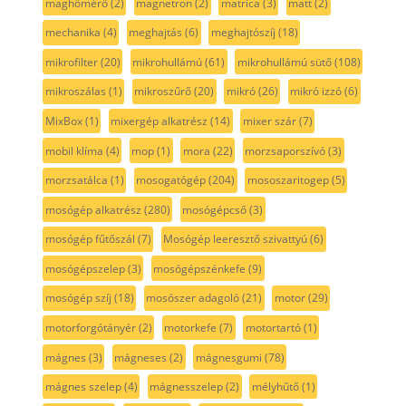
maghőmérő
(2)
magnetron
(2)
matrica
(3)
matt
(2)
mechanika
(4)
meghajtás
(6)
meghajtószíj
(18)
mikrofilter
(20)
mikrohullámú
(61)
mikrohullámú sütő
(108)
mikroszálas
(1)
mikroszűrő
(20)
mikró
(26)
mikró izzó
(6)
MixBox
(1)
mixergép alkatrész
(14)
mixer szár
(7)
mobil klíma
(4)
mop
(1)
mora
(22)
morzsaporszívó
(3)
morzsatálca
(1)
mosogatógép
(204)
mososzaritogep
(5)
mosógép alkatrész
(280)
mosógépcső
(3)
mosógép fűtőszál
(7)
Mosógép leeresztő szivattyú
(6)
mosógépszelep
(3)
mosógépszénkefe
(9)
mosógép szíj
(18)
mosószer adagoló
(21)
motor
(29)
motorforgótányér
(2)
motorkefe
(7)
motortartó
(1)
mágnes
(3)
mágneses
(2)
mágnesgumi
(78)
mágnes szelep
(4)
mágnesszelep
(2)
mélyhűtő
(1)