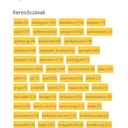
Keresőszavak
ablak
(6)
ablakgumi
(18)
ablakkeret
(16)
adapter
(1)
ajtó
(137)
ajtóbimetál
(6)
ajtógumi
(102)
ajtóhatároló
(2)
ajtóhorog
(4)
ajtókampó
(4)
ajtókapcsoló
(18)
ajtókeret
(18)
ajtónyitás érzékelő
(6)
ajtónyitó
(49)
ajtópolc
(122)
ajtóretesz
(13)
ajtórögzítő
(1)
ajtótartozék
(205)
ajtózár
(34)
ajtó érzékelő
(9)
akku
(12)
akril
(1)
alj
(1)
alsó
(33)
aluminium
(5)
alátét
(7)
anya
(7)
anód
(4)
aprító
(11)
aquastop
(4)
aszaló
(1)
bal oldali
(15)
befogó
(1)
befolyócső
(5)
bekötődoboz
(9)
belső
(30)
belső cső
(11)
belső üveg
(17)
betét
(7)
beépíthető
(14)
beépítési készlet
(12)
beőblítőszelep
(2)
biztosíték
(4)
bojler
(31)
bolygókerék
(6)
bordás szíj
(21)