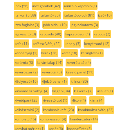
inox
(56)
inox gombok
(42)
ionizáló kapcsoló
(1)
italkorlát
(38)
italtartó
(85)
italtartópolcok
(81)
izzó
(10)
izzó foglalat
(3)
jobb oldali
(10)
jégkockatartó
(3)
jégkészítő
(3)
kapcsoló
(40)
kapcsolósor
(1)
kapocs
(2)
kefe
(11)
kefésszívófej
(22)
kehely
(3)
kenyérsütő
(12)
kenőanyag
(1)
kerek
(28)
keret
(18)
keringtető
(1)
kerámia
(3)
kerámialap
(14)
keverőlapát
(4)
keverőszár
(2)
keverőtál
(3)
kezelő panel
(11)
kifolyócső
(16)
kijelző panel
(1)
kilincs
(30)
kinyomó szivattyú
(4)
kisgép
(34)
kiskerék
(7)
kisállat
(1)
kivetőpánt
(23)
kivezető cső
(1)
klixon
(4)
klíma
(4)
kolbásztöltő
(2)
kombinált kefe
(23)
kombináltszívófej
(22)
komplett
(16)
kompresszor
(4)
kondenzátor
(14)
konyhai mérleg
(1)
korlát
(6)
koronafűtés
(3)