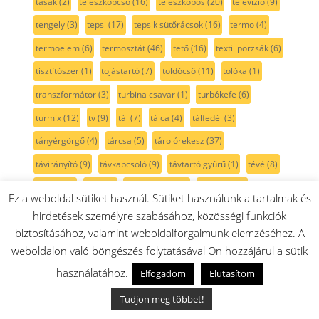
tasak
(2)
teleszkópcső
(16)
teleszkópos
(20)
televízió
(9)
tengely
(3)
tepsi
(17)
tepsik sütőrácsok
(16)
termo
(4)
termoelem
(6)
termosztát
(46)
tető
(16)
textil porzsák
(6)
tisztítószer
(1)
tojástartó
(7)
toldócső
(11)
tolóka
(1)
transzformátor
(3)
turbina csavar
(1)
turbókefe
(6)
turmix
(12)
tv
(9)
tál
(7)
tálca
(4)
tálfedél
(3)
tányérgörgő
(4)
tárcsa
(5)
tárolórekesz
(37)
távirányító
(9)
távkapcsoló
(9)
távtartó gyűrű
(1)
tévé
(8)
tölcsér
(1)
töltő
(8)
tömszelence
(1)
tömítés
(67)
Ez a weboldal sütiket használ. Sütiket használunk a tartalmak és
tömítőgyűrű
(6)
tömőrúd
(1)
tüske
(2)
hirdetések személyre szabásához, közösségi funkciók
biztosításához, valamint weboldalforgalmunk elemzéséhez. A
tüzhely külsőüveg
(31)
tűzhely
(563)
weboldalon való böngészés folytatásával Ön hozzájárul a sütik
tűzhelyforgatógomb
(22)
univerzális
(4)
v-szíj
(11)
használatához.
Elfogadom
Elutasítom
vajtartó
(16)
ventilátor
(20)
ventilátorlapát
(2)
Tudjon meg többet!
vezeték
(10)
vezetékdoboz
(4)
vezeték nélküli
(8)