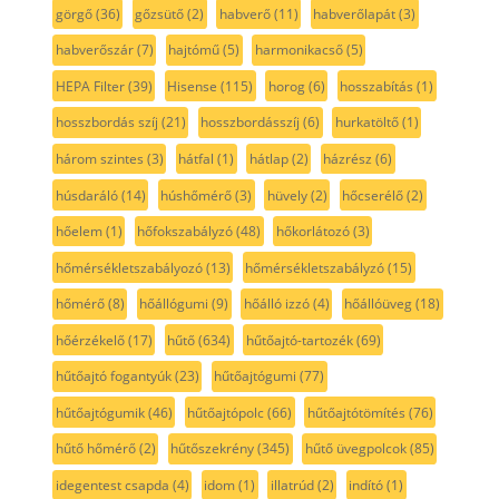
görgő
(36)
gőzsütő
(2)
habverő
(11)
habverőlapát
(3)
habverőszár
(7)
hajtómű
(5)
harmonikacső
(5)
HEPA Filter
(39)
Hisense
(115)
horog
(6)
hosszabítás
(1)
hosszbordás szíj
(21)
hosszbordásszíj
(6)
hurkatöltő
(1)
három szintes
(3)
hátfal
(1)
hátlap
(2)
házrész
(6)
húsdaráló
(14)
húshőmérő
(3)
hüvely
(2)
hőcserélő
(2)
hőelem
(1)
hőfokszabályzó
(48)
hőkorlátozó
(3)
hőmérsékletszabályozó
(13)
hőmérsékletszabályzó
(15)
hőmérő
(8)
hőállógumi
(9)
hőálló izzó
(4)
hőállóüveg
(18)
hőérzékelő
(17)
hűtő
(634)
hűtőajtó-tartozék
(69)
hűtőajtó fogantyúk
(23)
hűtőajtógumi
(77)
hűtőajtógumik
(46)
hűtőajtópolc
(66)
hűtőajtótömítés
(76)
hűtő hőmérő
(2)
hűtőszekrény
(345)
hűtő üvegpolcok
(85)
idegentest csapda
(4)
idom
(1)
illatrúd
(2)
indító
(1)