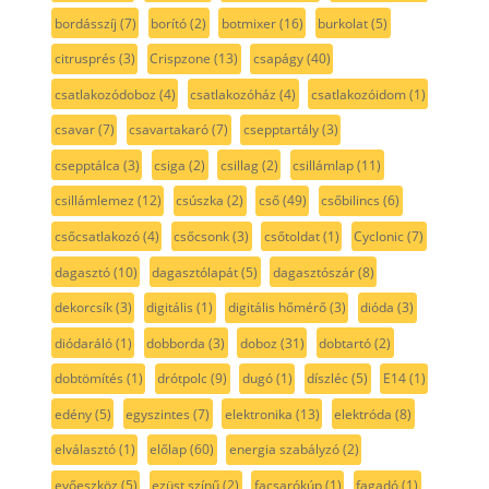
bordásszíj
(7)
borító
(2)
botmixer
(16)
burkolat
(5)
citrusprés
(3)
Crispzone
(13)
csapágy
(40)
csatlakozódoboz
(4)
csatlakozóház
(4)
csatlakozóidom
(1)
csavar
(7)
csavartakaró
(7)
csepptartály
(3)
csepptálca
(3)
csiga
(2)
csillag
(2)
csillámlap
(11)
csillámlemez
(12)
csúszka
(2)
cső
(49)
csőbilincs
(6)
csőcsatlakozó
(4)
csőcsonk
(3)
csőtoldat
(1)
Cyclonic
(7)
dagasztó
(10)
dagasztólapát
(5)
dagasztószár
(8)
dekorcsík
(3)
digitális
(1)
digitális hőmérő
(3)
dióda
(3)
diódaráló
(1)
dobborda
(3)
doboz
(31)
dobtartó
(2)
dobtömítés
(1)
drótpolc
(9)
dugó
(1)
díszléc
(5)
E14
(1)
edény
(5)
egyszintes
(7)
elektronika
(13)
elektróda
(8)
elválasztó
(1)
előlap
(60)
energia szabályzó
(2)
evőeszköz
(5)
ezüst színű
(2)
facsarókúp
(1)
fagadó
(1)