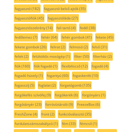
fagyasztó
(182)
fagyasztó belső ajtók
(35)
fagyasztófiók
(45)
fagyasztóláda
(27)
fagyasztószekrény
(14)
fali tartó
(4)
fedél
(38)
fedőlemez
(7)
fehér
(64)
fehér gombok
(41)
fekete
(45)
fekete gombok
(26)
felirat
(2)
felmosó
(2)
felső
(31)
feltét
(2)
felültöltős mosógép
(1)
filter
(50)
filterház
(2)
fiók
(160)
fiók fogadó
(1)
flexibiliscső
(12)
fogadó
(4)
fogadó hüvely
(1)
fogantyú
(60)
fogaskerék
(10)
fogasszíj
(5)
foglalat
(2)
forgatógomb
(135)
forgókefés szívófej
(9)
forgókerék
(6)
forgónyárs
(1)
forgótányér
(23)
forróvíztároló
(9)
FreezeBox
(6)
FreshZone
(4)
front
(2)
funkcióválasztó
(35)
furdulatszámszabályzó
(1)
fém
(33)
fémcső
(1)