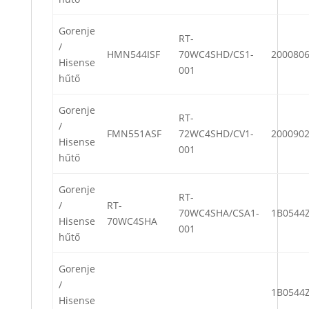
Gorenje
RT-
/
HMN544ISF
70WC4SHD/CS1-
200080
Hisense
001
hűtő
Gorenje
RT-
/
FMN551ASF
72WC4SHD/CV1-
200090
Hisense
001
hűtő
Gorenje
RT-
/
RT-
70WC4SHA/CSA1-
1B0544Z
Hisense
70WC4SHA
001
hűtő
Gorenje
/
1B0544Z
Hisense