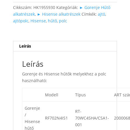
mennyiség
Cikkszám:
HK1955930
Kategóriák:
► Gorenje Hűtő
alkatrészek
,
► Hisense alkatrészek
Címkék:
ajtó
,
ajtópolc
,
Hisense
,
hűtő
,
polc
Leírás
Leírás
Gorenje és Hisense hűtők melyekhez a polc
használható:
Modell
Típus
ART sz
Gorenje
RT-
/
RF702N4IS1
70WC4SHA/CSA1-
200006
Hisense
001
hűtő