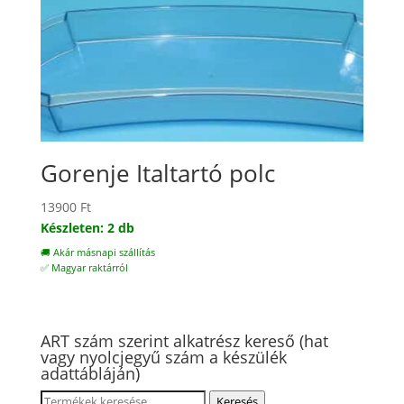
Gorenje Italtartó polc
13900
Ft
Készleten: 2 db
🚚 Akár másnapi szállítás
✅ Magyar raktárról
ART szám szerint alkatrész kereső (hat
vagy nyolcjegyű szám a készülék
adattábláján)
Keresés
Keresés