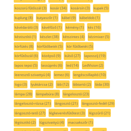
koszorú fűtőszál
(3)
kosár
(34)
kosársín
(3)
kupak
(5)
kuplung
(8)
kutyaszőr
(1)
kábel
(9)
kábeldob
(1)
kávédaráló
(3)
kávéfőző
(1)
kémény
(1)
kés
(16)
késtisztító
(1)
készlet
(38)
kétszintes
(4)
kézimixer
(5)
körfütés
(8)
körfűtőbetét
(5)
kör fűtőbetét
(5)
körfűtőszál
(6)
középső
(9)
külső
(27)
laposszíj
(19)
lapos tepsi
(5)
lassúprés
(6)
led
(14)
LedVision
(2)
leeresztő szivattyú
(4)
lemez
(6)
lengéscsillapító
(10)
logo
(3)
lyuktárcsa
(2)
láb
(12)
lábtartó
(2)
láda
(30)
lámpa
(28)
lámpabúra
(8)
lángelosztó
(23)
lángelosztó-rózsa
(21)
lángosztó
(21)
lángosztó-fedél
(29)
lángosztó-tető
(27)
légkeverésfűtőtest
(3)
légszűrő
(21)
légtisztító
(2)
lúgszivattyú
(4)
macsakszőr
(1)