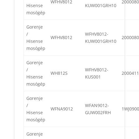
WFHV8012
2000080
Hisense
KUW001GRH10
mosógép
Gorenje
/
WFHV8012-
WFHV8012
2000080
Hisense
KUW001GRH10
mosógép
Gorenje
/
WFHV8012-
WH812S
2000411
Hisense
KUS001
mosógép
Gorenje
/
WFAN9012-
WFNA9012
1WJ090
Hisense
GUW002FRH
mosógép
Gorenje