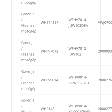
mosógép
Gorenje
/
WFHV7014-
WHE74S3P
VWJ070
Hisense
JUW103DEA
mosógép
Gorenje
/
WFHV7012-
WFHV7012
2000093
Hisense
JUW102
mosógép
Gorenje
/
WFHV9014-
WFHV9014
2000276
Hisense
KUW002FRH
mosógép
Gorenje
/
WFHV9014-
WH914S
2000277
Hisense
KUS001FRH9