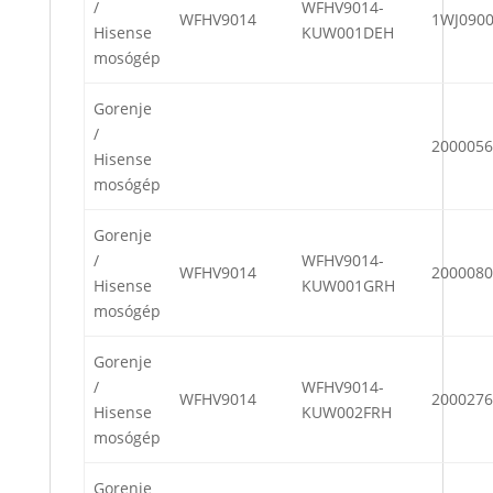
/
WFHV9014-
WFHV9014
1WJ090
Hisense
KUW001DEH
mosógép
Gorenje
/
2000056
Hisense
mosógép
Gorenje
/
WFHV9014-
WFHV9014
2000080
Hisense
KUW001GRH
mosógép
Gorenje
/
WFHV9014-
WFHV9014
2000276
Hisense
KUW002FRH
mosógép
Gorenje