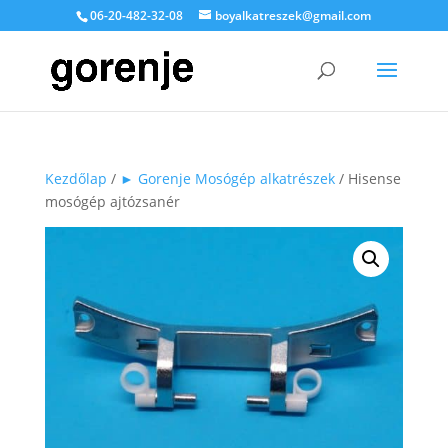
06-20-482-32-08
boyalkatreszek@gmail.com
Kezdőlap
/
► Gorenje Mosógép alkatrészek
/ Hisense
mosógép ajtózsanér