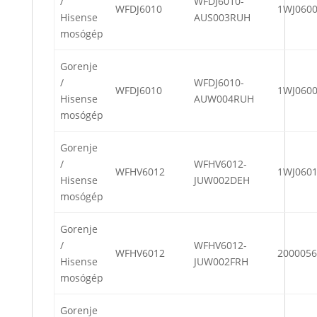
/
WFDJ6010-
WFDJ6010
1WJ060
Hisense
AUS003RUH
mosógép
Gorenje
/
WFDJ6010-
WFDJ6010
1WJ060
Hisense
AUW004RUH
mosógép
Gorenje
/
WFHV6012-
WFHV6012
1WJ060
Hisense
JUW002DEH
mosógép
Gorenje
/
WFHV6012-
WFHV6012
2000056
Hisense
JUW002FRH
mosógép
Gorenje