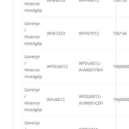
WHE62S3
WFHV6012
736133
Hisense
mosógép
Gorenje
/
WHE72S3
WFHV7012
736134
Hisense
mosógép
Gorenje
/
WFDU6012-
WFDU6012
1WJ060
Hisense
AUW001FRH
mosógép
Gorenje
/
WFDU6012-
WFU6012
1WJ060
Hisense
AUW001CZH
mosógép
Gorenje