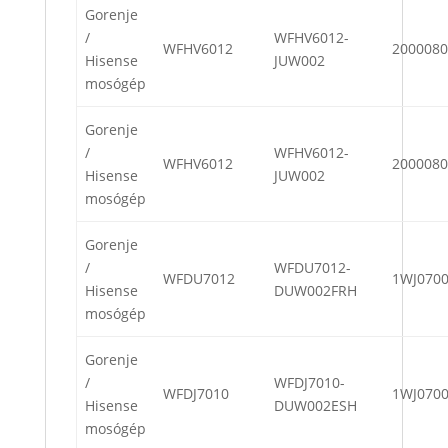
Gorenje
/
WFHV6012-
WFHV6012
2000080
Hisense
JUW002
mosógép
Gorenje
/
WFHV6012-
WFHV6012
2000080
Hisense
JUW002
mosógép
Gorenje
/
WFDU7012-
WFDU7012
1WJ070
Hisense
DUW002FRH
mosógép
Gorenje
/
WFDJ7010-
WFDJ7010
1WJ070
Hisense
DUW002ESH
mosógép