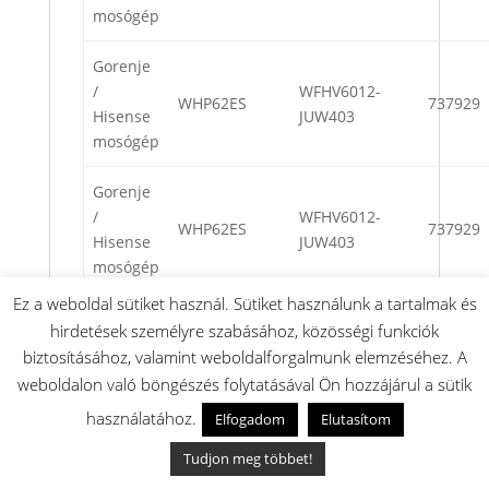
mosógép
Gorenje
/
WFHV6012-
WHP62ES
737929
Hisense
JUW403
mosógép
Gorenje
/
WFHV6012-
WHP62ES
737929
Hisense
JUW403
mosógép
Ez a weboldal sütiket használ. Sütiket használunk a tartalmak és
Gorenje
hirdetések személyre szabásához, közösségi funkciók
/
WFHV6012-
WHP62ES
737929
biztosításához, valamint weboldalforgalmunk elemzéséhez. A
Hisense
JUW403
weboldalon való böngészés folytatásával Ön hozzájárul a sütik
mosógép
használatához.
Elfogadom
Elutasítom
Gorenje
Tudjon meg többet!
/
WFHV7012-
WHP72ES
737930