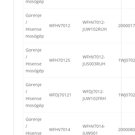
mosógép
Gorenje
/
WFHV7012-
WFHV7012
2000017
Hisense
JUW102RUH
mosógép
Gorenje
/
WFHV7012-
WFH7012S
1WJ070
Hisense
JUS003RUH
mosógép
Gorenje
/
WFDJ7012-
WFDJ70121
1WJ070
Hisense
JUW102FRH
mosógép
Gorenje
/
WFHV7014-
WFHV7014
2000080
Hisense
JUW001