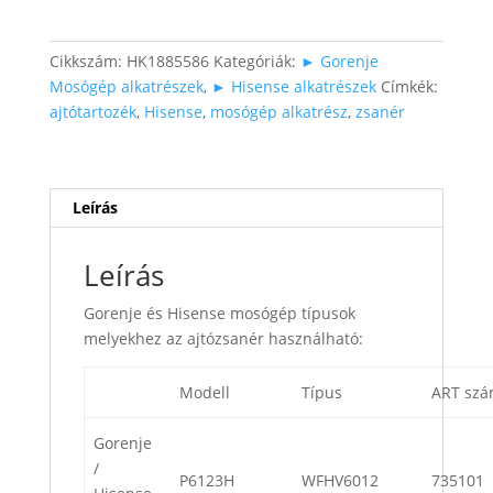
ajtózsanér
mennyiség
Cikkszám:
HK1885586
Kategóriák:
► Gorenje
Mosógép alkatrészek
,
► Hisense alkatrészek
Címkék:
ajtótartozék
,
Hisense
,
mosógép alkatrész
,
zsanér
Leírás
Leírás
Gorenje és Hisense mosógép típusok
melyekhez az ajtózsanér használható:
Modell
Típus
ART sz
Gorenje
/
P6123H
WFHV6012
735101