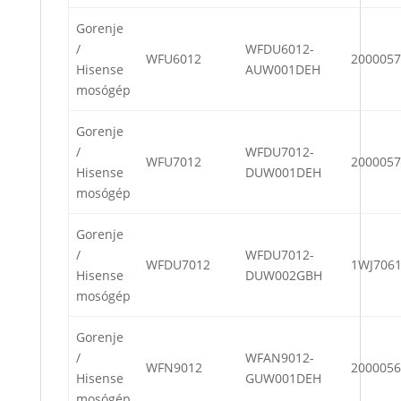
Gorenje
/
WFDU6012-
WFU6012
2000057
Hisense
AUW001DEH
mosógép
Gorenje
/
WFDU7012-
WFU7012
2000057
Hisense
DUW001DEH
mosógép
Gorenje
/
WFDU7012-
WFDU7012
1WJ706
Hisense
DUW002GBH
mosógép
Gorenje
/
WFAN9012-
WFN9012
2000056
Hisense
GUW001DEH
mosógép