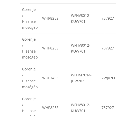
Gorenje
/
WFHV8012-
WHP82ES
737927
Hisense
KUW701
mosógép
Gorenje
/
WFHV8012-
WHP82ES
737927
Hisense
KUW701
mosógép
Gorenje
/
WFHM7014-
WHE74S3
VWJ070
Hisense
JUW202
mosógép
Gorenje
/
WFHV8012-
WHP82ES
737927
Hisense
KUW701