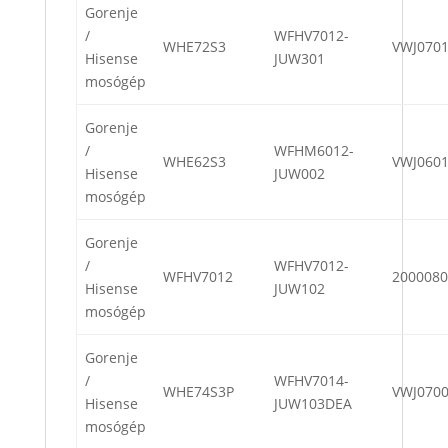
Gorenje
/
WFHV7012-
WHE72S3
VWJ070
Hisense
JUW301
mosógép
Gorenje
/
WFHM6012-
WHE62S3
VWJ060
Hisense
JUW002
mosógép
Gorenje
/
WFHV7012-
WFHV7012
2000080
Hisense
JUW102
mosógép
Gorenje
/
WFHV7014-
WHE74S3P
VWJ070
Hisense
JUW103DEA
mosógép