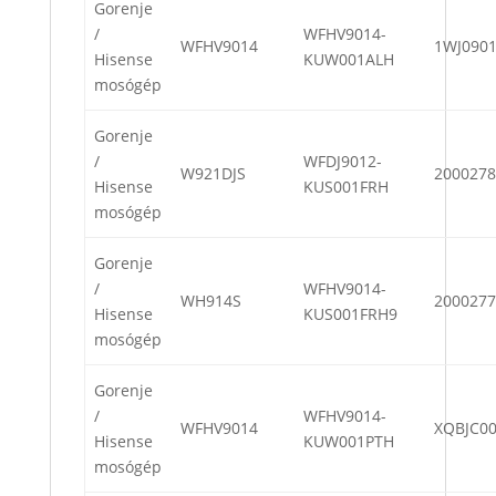
Gorenje
/
WFHV9014-
WFHV9014
1WJ090
Hisense
KUW001ALH
mosógép
Gorenje
/
WFDJ9012-
W921DJS
2000278
Hisense
KUS001FRH
mosógép
Gorenje
/
WFHV9014-
WH914S
2000277
Hisense
KUS001FRH9
mosógép
Gorenje
/
WFHV9014-
WFHV9014
XQBJC0
Hisense
KUW001PTH
mosógép