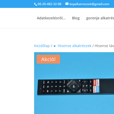
06-20-482-32-08
boyalkatreszek@gmail.com
Adatkezelésről…
Blog
gorenje alkatr
Kezdőlap
/
► Hisense alkatrészek
/ Hisense tá
Akció!