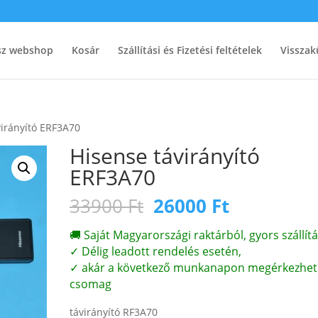
ész webshop
Kosár
Szállítási és Fizetési feltételek
Visszak
virányító ERF3A70
Hisense távirányító
ERF3A70
Original
Current
33900
Ft
26000
Ft
price
price
was:
is:
🚚 Saját Magyarországi raktárból, gyors szállítá
33900 Ft.
26000 Ft.
✓ Délig leadott rendelés esetén,
✓ akár a következő munkanapon megérkezhet
csomag
távirányító RF3A70