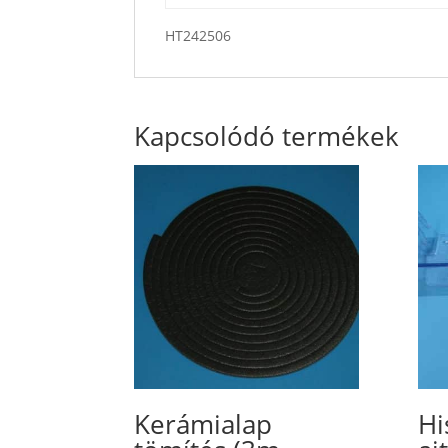
HT242506
Kapcsolódó termékek
Kerámialap
Hi