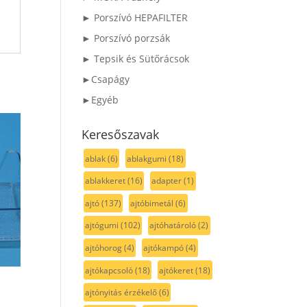
► Porszívó HEPAFILTER
► Porszívó porzsák
► Tepsik és Sütőrácsok
►Csapágy
►Egyéb
Keresőszavak
ablak
(6)
ablakgumi
(18)
ablakkeret
(16)
adapter
(1)
ajtó
(137)
ajtóbimetál
(6)
ajtógumi
(102)
ajtóhatároló
(2)
ajtóhorog
(4)
ajtókampó
(4)
ajtókapcsoló
(18)
ajtókeret
(18)
ajtónyitás érzékelő
(6)