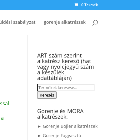
0 Termék
üldési szabályzat
gorenje alkatrészek
ART szám szerint
alkatrész kereső (hat
vagy nyolcjegyű szám
a készülék
adattábláján)
Keresés
a
Keresés
következőre:
ssal
Gorenje és MORA
alkatrészek:
 a
► Gorenje Bojler alkatrészek
► Gorenje Fagyasztó