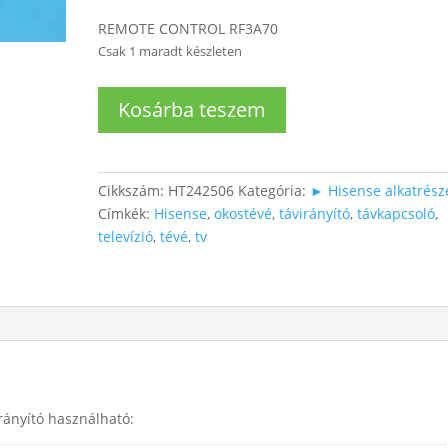
REMOTE CONTROL RF3A70
Csak 1 maradt készleten
Hisense
Kosárba teszem
távirányító
ERF3A70
mennyiség
Cikkszám:
HT242506
Kategória:
► Hisense alkatrész
Címkék:
Hisense
,
okostévé
,
távirányító
,
távkapcsoló
,
televízió
,
tévé
,
tv
rányító használható: