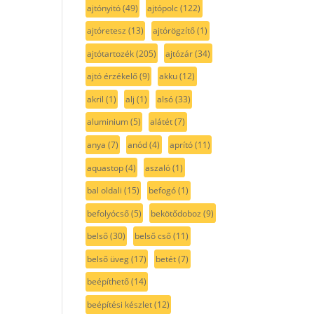
ajtónyitó
(49)
ajtópolc
(122)
ajtóretesz
(13)
ajtórögzítő
(1)
ajtótartozék
(205)
ajtózár
(34)
ajtó érzékelő
(9)
akku
(12)
akril
(1)
alj
(1)
alsó
(33)
aluminium
(5)
alátét
(7)
anya
(7)
anód
(4)
aprító
(11)
aquastop
(4)
aszaló
(1)
bal oldali
(15)
befogó
(1)
befolyócső
(5)
bekötődoboz
(9)
belső
(30)
belső cső
(11)
belső üveg
(17)
betét
(7)
beépíthető
(14)
beépítési készlet
(12)