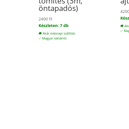
tömítés (3m,
aj
öntapadós)
420
Kész
2400
Ft
Készleten: 7 db
🚚 Ak
✅ Mag
🚚 Akár másnapi szállítás
✅ Magyar raktárról