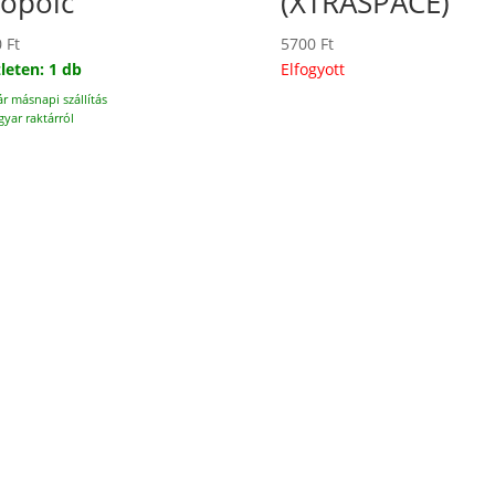
tópolc
(XTRASPACE)
0
Ft
5700
Ft
leten: 1 db
Elfogyott
ár másnapi szállítás
yar raktárról