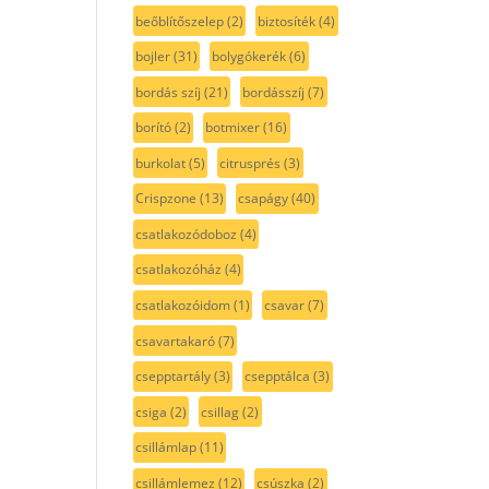
beőblítőszelep
(2)
biztosíték
(4)
bojler
(31)
bolygókerék
(6)
bordás szíj
(21)
bordásszíj
(7)
borító
(2)
botmixer
(16)
burkolat
(5)
citrusprés
(3)
Crispzone
(13)
csapágy
(40)
csatlakozódoboz
(4)
csatlakozóház
(4)
csatlakozóidom
(1)
csavar
(7)
csavartakaró
(7)
csepptartály
(3)
csepptálca
(3)
csiga
(2)
csillag
(2)
csillámlap
(11)
csillámlemez
(12)
csúszka
(2)