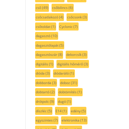
cső
(49)
csőbilincs
(6)
csőcsatlakozó
(4)
csőcsonk
(3)
csőtoldat
(1)
Cyclonic
(7)
dagasztó
(10)
dagasztólapát
(5)
dagasztószár
(8)
dekorcsík
(3)
digitális
(1)
digitális hőmérő
(3)
dióda
(3)
diódaráló
(1)
dobborda
(3)
doboz
(31)
dobtartó
(2)
dobtömítés
(1)
drótpolc
(9)
dugó
(1)
díszléc
(5)
E14
(1)
edény
(5)
egyszintes
(7)
elektronika
(13)