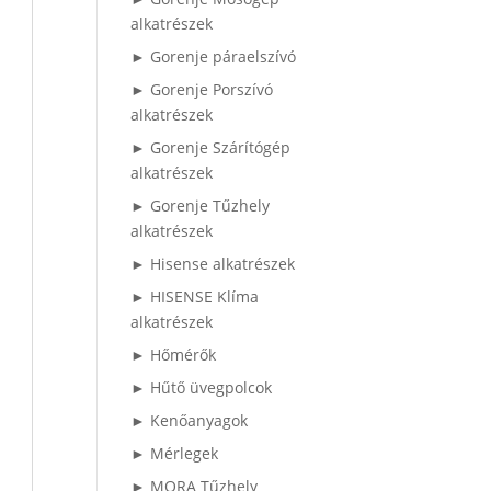
alkatrészek
► Gorenje páraelszívó
► Gorenje Porszívó
alkatrészek
► Gorenje Szárítógép
alkatrészek
► Gorenje Tűzhely
alkatrészek
► Hisense alkatrészek
► HISENSE Klíma
alkatrészek
► Hőmérők
► Hűtő üvegpolcok
► Kenőanyagok
► Mérlegek
► MORA Tűzhely