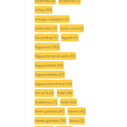
elektróda
(8)
elválasztó
(1)
előlap
(60)
energia szabályzó
(2)
evőeszköz
(5)
ezüst színű
(2)
facsarókúp
(1)
fagadó
(1)
fagyasztó
(182)
fagyasztó belső ajtók
(35)
fagyasztófiók
(45)
fagyasztóláda
(27)
fagyasztószekrény
(14)
fali tartó
(4)
fedél
(38)
fedőlemez
(7)
fehér
(64)
fehér gombok
(41)
fekete
(45)
fekete gombok
(26)
felirat
(2)