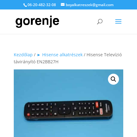
06-20-482-32-08
boyalkatreszek@gmail.com
Kezdőlap
/
► Hisense alkatrészek
/ Hisense Televízió
távirányító EN2BB27H