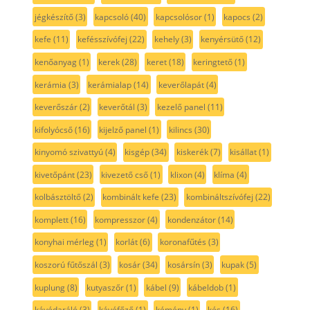
jégkészítő
(3)
kapcsoló
(40)
kapcsolósor
(1)
kapocs
(2)
kefe
(11)
kefésszívófej
(22)
kehely
(3)
kenyérsütő
(12)
kenőanyag
(1)
kerek
(28)
keret
(18)
keringtető
(1)
kerámia
(3)
kerámialap
(14)
keverőlapát
(4)
keverőszár
(2)
keverőtál
(3)
kezelő panel
(11)
kifolyócső
(16)
kijelző panel
(1)
kilincs
(30)
kinyomó szivattyú
(4)
kisgép
(34)
kiskerék
(7)
kisállat
(1)
kivetőpánt
(23)
kivezető cső
(1)
klixon
(4)
klíma
(4)
kolbásztöltő
(2)
kombinált kefe
(23)
kombináltszívófej
(22)
komplett
(16)
kompresszor
(4)
kondenzátor
(14)
konyhai mérleg
(1)
korlát
(6)
koronafűtés
(3)
koszorú fűtőszál
(3)
kosár
(34)
kosársín
(3)
kupak
(5)
kuplung
(8)
kutyaszőr
(1)
kábel
(9)
kábeldob
(1)
kávédaráló
(3)
kávéfőző
(1)
kémény
(1)
kés
(16)