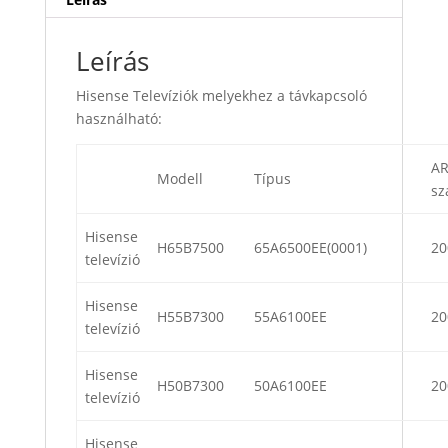
Leírás
Hisense Televíziók melyekhez a távkapcsoló
használható:
A
Modell
Típus
s
Hisense
H65B7500
65A6500EE(0001)
20
televízió
Hisense
H55B7300
55A6100EE
20
televízió
Hisense
H50B7300
50A6100EE
20
televízió
Hisense