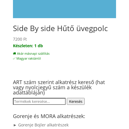
Side By side Hűtő üvegpolc
7200
Ft
Készleten: 1 db
🚚 Akár másnapi szállítás
✅ Magyar raktárról
ART szám szerint alkatrész kereső (hat
vagy nyolcjegyű szám a készülék
adattábláján)
Keresés
Keresés
a
következőre:
Gorenje és MORA alkatrészek:
► Gorenje Bojler alkatrészek