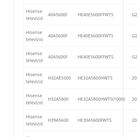
Hisense
40A5600F
HE40E5600FFWTS
G2
televízió
Hisense
40A5600F
HE40E5600FFWTS
G
televízió
Hisense
40A5600F
HE40E5600FFWTS
G2
televízió
Hisense
H32AE5500
HE32A5600HWTS
20
televízió
Hisense
H32A5800
HE32A5800HWTS(1000)
20
televízió
Hisense
H39A5600
HE39A5600FWTS
20
televízió