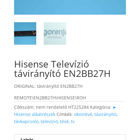
Hisense Televízió
távirányító EN2BB27H
ORIGINAL: távirányító EN2BB27H
REMOTE\EN2BB27H\HISENSE\ROH
Cikkszám:
nem rendelető HT225284
Kategória:
►
Hisense alkatrészek
Címkék:
okostévé
,
távirányító
,
távkapcsoló
,
televízió
,
tévé
,
tv
Leírás