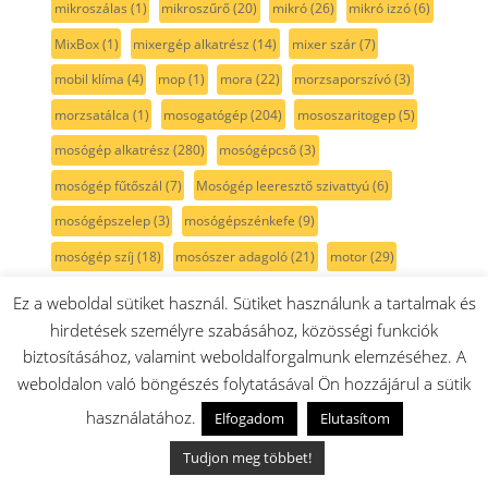
mikroszálas
(1)
mikroszűrő
(20)
mikró
(26)
mikró izzó
(6)
MixBox
(1)
mixergép alkatrész
(14)
mixer szár
(7)
mobil klíma
(4)
mop
(1)
mora
(22)
morzsaporszívó
(3)
morzsatálca
(1)
mosogatógép
(204)
mososzaritogep
(5)
mosógép alkatrész
(280)
mosógépcső
(3)
mosógép fűtőszál
(7)
Mosógép leeresztő szivattyú
(6)
mosógépszelep
(3)
mosógépszénkefe
(9)
mosógép szíj
(18)
mosószer adagoló
(21)
motor
(29)
motorforgótányér
(2)
motorkefe
(7)
motortartó
(1)
Ez a weboldal sütiket használ. Sütiket használunk a tartalmak és
mágnes
(3)
mágneses
(2)
mágnesgumi
(78)
hirdetések személyre szabásához, közösségi funkciók
biztosításához, valamint weboldalforgalmunk elemzéséhez. A
mágnes szelep
(4)
mágnesszelep
(2)
mélyhűtő
(1)
weboldalon való böngészés folytatásával Ön hozzájárul a sütik
mély tepsi
(6)
műanyag
(8)
műanyagdoboz
(29)
használatához.
Elfogadom
Elutasítom
nagykefe
(5)
nofrost
(1)
NTC
(2)
nyitófül
(31)
Tudjon meg többet!
nyomógomb
(28)
o-gyűrű
(1)
okostévé
(8)
olajálló
(1)