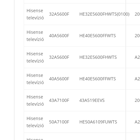
Hisense
32A5600F
HE32E5600FHWTS(0100)
20
televízió
Hisense
40A5600F
HE40E5600FFWTS
20
televízió
Hisense
32A5600F
HE32E5600FHWTS
A2
televízió
Hisense
40A5600F
HE40E5600FFWTS
A2
televízió
Hisense
43A7100F
43A519EEVS
20
televízió
Hisense
50A7100F
HE50A6109FUWTS
A2
televízió
Hisense