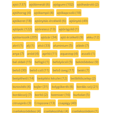
ajtó
(137)
ajtóbimetál
(6)
ajtógumi
(102)
ajtóhatároló
(2)
ajtóhorog
(4)
ajtókampó
(4)
ajtókapcsoló
(18)
ajtókeret
(18)
ajtónyitás érzékelő
(6)
ajtónyitó
(49)
ajtópolc
(122)
ajtóretesz
(13)
ajtórögzítő
(1)
ajtótartozék
(205)
ajtózár
(34)
ajtó érzékelő
(9)
akku
(12)
akril
(1)
alj
(1)
alsó
(33)
aluminium
(5)
alátét
(7)
anya
(7)
anód
(4)
aprító
(11)
aquastop
(4)
aszaló
(1)
bal oldali
(15)
befogó
(1)
befolyócső
(5)
bekötődoboz
(9)
belső
(30)
belső cső
(11)
belső üveg
(17)
betét
(7)
beépíthető
(14)
beépítési készlet
(12)
beőblítőszelep
(2)
biztosíték
(4)
bojler
(31)
bolygókerék
(6)
bordás szíj
(21)
bordásszíj
(7)
borító
(2)
botmixer
(16)
burkolat
(5)
citrusprés
(3)
Crispzone
(13)
csapágy
(40)
csatlakozódoboz
(4)
csatlakozóház
(4)
csatlakozóidom
(1)