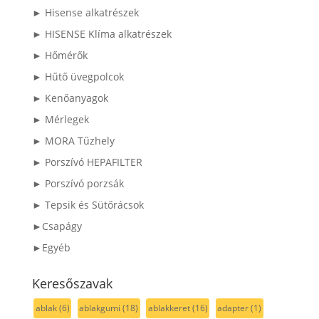
► Hisense alkatrészek
► HISENSE Klíma alkatrészek
► Hőmérők
► Hűtő üvegpolcok
► Kenőanyagok
► Mérlegek
► MORA Tűzhely
► Porszívó HEPAFILTER
► Porszívó porzsák
► Tepsik és Sütőrácsok
►Csapágy
►Egyéb
Keresőszavak
ablak
(6)
ablakgumi
(18)
ablakkeret
(16)
adapter
(1)