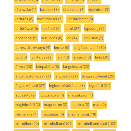
késtisztító
(1)
készlet
(38)
kétszintes
(4)
kézimixer
(5)
körfütés
(8)
körfűtőbetét
(5)
kör fűtőbetét
(5)
körfűtőszál
(6)
középső
(9)
külső
(27)
laposszíj
(19)
lapos tepsi
(5)
lassúprés
(6)
led
(14)
LedVision
(2)
leeresztő szivattyú
(4)
lemez
(6)
lengéscsillapító
(10)
logo
(3)
lyuktárcsa
(2)
láb
(12)
lábtartó
(2)
láda
(30)
lámpa
(28)
lámpabúra
(8)
lángelosztó
(23)
lángelosztó-rózsa
(21)
lángosztó
(21)
lángosztó-fedél
(29)
lángosztó-tető
(27)
légkeverésfűtőtest
(3)
légszűrő
(21)
légtisztító
(2)
lúgszivattyú
(4)
macsakszőr
(1)
maghőmérő
(2)
magnetron
(2)
matrica
(3)
matt
(2)
mechanika
(4)
meghajtás
(6)
meghajtószíj
(18)
mikrofilter
(20)
mikrohullámú
(61)
mikrohullámú sütő
(108)