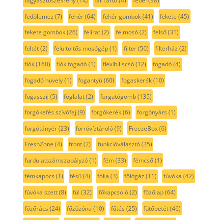
fagyasztószekrény
(14)
fali tartó
(4)
fedél
(38)
fedőlemez
(7)
fehér
(64)
fehér gombok
(41)
fekete
(45)
fekete gombok
(26)
felirat
(2)
felmosó
(2)
felső
(31)
feltét
(2)
felültöltős mosógép
(1)
filter
(50)
filterház
(2)
fiók
(160)
fiók fogadó
(1)
flexibiliscső
(12)
fogadó
(4)
fogadó hüvely
(1)
fogantyú
(60)
fogaskerék
(10)
fogasszíj
(5)
foglalat
(2)
forgatógomb
(135)
forgókefés szívófej
(9)
forgókerék
(6)
forgónyárs
(1)
forgótányér
(23)
forróvíztároló
(9)
FreezeBox
(6)
FreshZone
(4)
front
(2)
funkcióválasztó
(35)
furdulatszámszabályzó
(1)
fém
(33)
fémcső
(1)
fémkapocs
(1)
fésű
(4)
fólia
(3)
földgáz
(11)
fúvóka
(42)
fúvóka szett
(8)
fül
(32)
főkapcsoló
(2)
főzőlap
(64)
főzőrács
(24)
főzőzóna
(10)
fűtés
(25)
fűtőbetét
(46)