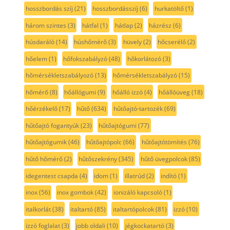
hosszbordás szíj
(21)
hosszbordásszíj
(6)
hurkatöltő
(1)
három szintes
(3)
hátfal
(1)
hátlap
(2)
házrész
(6)
húsdaráló
(14)
húshőmérő
(3)
hüvely
(2)
hőcserélő
(2)
hőelem
(1)
hőfokszabályzó
(48)
hőkorlátozó
(3)
hőmérsékletszabályozó
(13)
hőmérsékletszabályzó
(15)
hőmérő
(8)
hőállógumi
(9)
hőálló izzó
(4)
hőállóüveg
(18)
hőérzékelő
(17)
hűtő
(634)
hűtőajtó-tartozék
(69)
hűtőajtó fogantyúk
(23)
hűtőajtógumi
(77)
hűtőajtógumik
(46)
hűtőajtópolc
(66)
hűtőajtótömítés
(76)
hűtő hőmérő
(2)
hűtőszekrény
(345)
hűtő üvegpolcok
(85)
idegentest csapda
(4)
idom
(1)
illatrúd
(2)
indító
(1)
inox
(56)
inox gombok
(42)
ionizáló kapcsoló
(1)
italkorlát
(38)
italtartó
(85)
italtartópolcok
(81)
izzó
(10)
izzó foglalat
(3)
jobb oldali
(10)
jégkockatartó
(3)