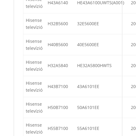
H43A6140
HE43A6100UWTS(A001)
20
televízió
Hisense
H32B5600
32E5600EE
20
televízió
Hisense
H40B5600
40E5600EE
20
televízió
Hisense
H32A5840
HE32A5800HWTS
20
televízió
Hisense
H43B7100
43A6101EE
20
televízió
Hisense
H50B7100
50A6101EE
20
televízió
Hisense
H55B7100
55A6101EE
20
televízió