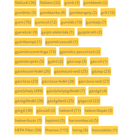
fűtőszál
(36)
fűtőtest
(32)
gomb
(3)
gombbetét
(2)
gombház
(5)
gombkarika
(8)
gombtengely
(2)
grill
(10)
gumi
(76)
gumicső
(12)
gumiláb
(10)
gumitalp
(7)
gyerekzár
(9)
gyújtó elektróda
(1)
gyújtótrafó
(2)
gyúrókampó
(1)
gyümölcsaszaló
(1)
gyümölcscentrifuga
(13)
gyümölcs passzírozó
(2)
gyümölcsprés
(5)
gyűrű
(2)
gázcsap
(3)
gázcső
(1)
gázelosztó-fedél
(26)
gázelosztó-tető
(25)
gázlap
(23)
gázrózsa
(23)
gázrózsa-fedél
(28)
gázrózsa-tető
(27)
gáztűzhely
(499)
gáztűzhelyégőfedél
(7)
gázégő
(4)
gázégőfedél
(28)
gázégőtető
(25)
gégecső
(22)
görgő
(36)
gőzsütő
(2)
habverő
(11)
habverőlapát
(3)
habverőszár
(7)
hajtómű
(5)
harmonikacső
(5)
HEPA Filter
(39)
Hisense
(115)
horog
(6)
hosszabítás
(1)