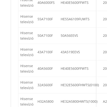
40A6000FS
HE40E5600FFWTS
20
televízió
Hisense
55A7100F
HE55A6109FUWTS
20
televízió
Hisense
50A7100F
50A56EEVS
20
televízió
Hisense
43A7100F
43A519EEVS
20
televízió
Hisense
40A5600F
HE40E5600FFWTS
20
televízió
Hisense
32A5600F
HE32E5600FHWTS(0100)
20
televízió
Hisense
H32A5800
HE32A5800HWTS(1000)
A2
televízió