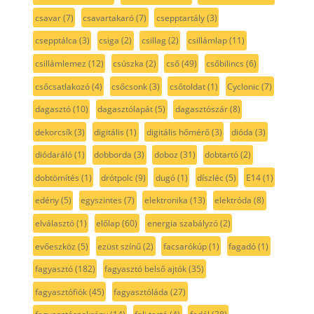
csavar
(7)
csavartakaró
(7)
csepptartály
(3)
csepptálca
(3)
csiga
(2)
csillag
(2)
csillámlap
(11)
csillámlemez
(12)
csúszka
(2)
cső
(49)
csőbilincs
(6)
csőcsatlakozó
(4)
csőcsonk
(3)
csőtoldat
(1)
Cyclonic
(7)
dagasztó
(10)
dagasztólapát
(5)
dagasztószár
(8)
dekorcsík
(3)
digitális
(1)
digitális hőmérő
(3)
dióda
(3)
diódaráló
(1)
dobborda
(3)
doboz
(31)
dobtartó
(2)
dobtömítés
(1)
drótpolc
(9)
dugó
(1)
díszléc
(5)
E14
(1)
edény
(5)
egyszintes
(7)
elektronika
(13)
elektróda
(8)
elválasztó
(1)
előlap
(60)
energia szabályzó
(2)
evőeszköz
(5)
ezüst színű
(2)
facsarókúp
(1)
fagadó
(1)
fagyasztó
(182)
fagyasztó belső ajtók
(35)
fagyasztófiók
(45)
fagyasztóláda
(27)