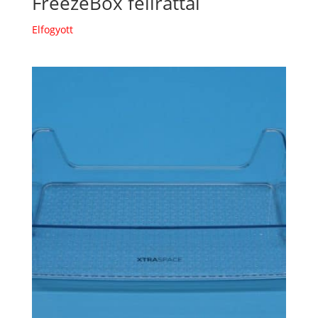
FreezeBox felirattal
Elfogyott