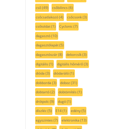
cső
(49)
csőbilincs
(6)
csőcsatlakozó
(4)
csőcsonk
(3)
csőtoldat
(1)
Cyclonic
(7)
dagasztó
(10)
dagasztólapát
(5)
dagasztószár
(8)
dekorcsík
(3)
digitális
(1)
digitális hőmérő
(3)
dióda
(3)
diódaráló
(1)
dobborda
(3)
doboz
(31)
dobtartó
(2)
dobtömítés
(1)
drótpolc
(9)
dugó
(1)
díszléc
(5)
E14
(1)
edény
(5)
egyszintes
(7)
elektronika
(13)