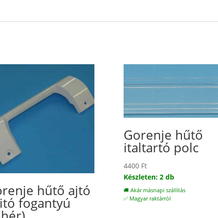
Gorenje hűtő
italtartó polc
4400
Ft
Készleten: 2 db
renje hűtő ajtó
🚚 Akár másnapi szállítás
itó fogantyú
✅ Magyar raktárról
ehér)