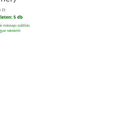
0
Ft
leten: 5 db
ár másnapi szállítás
yar raktárról