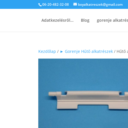
06-20-482-32-08
boyalkatreszek@gmail.com
Adatkezelésről…
Blog
gorenje alkatr
Kezdőlap
/
► Gorenje Hűtő alkatrészek
/ Hűtő 