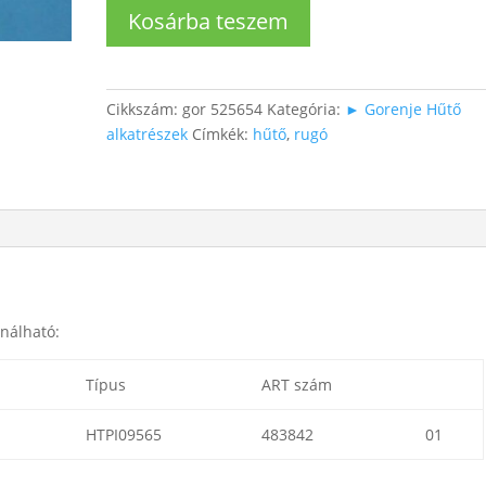
Hűtő
Kosárba teszem
ajtórugó
mennyiség
Cikkszám:
gor 525654
Kategória:
► Gorenje Hűtő
alkatrészek
Címkék:
hűtő
,
rugó
nálható:
Típus
ART szám
HTPI09565
483842
01