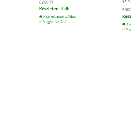
8200
Ft
Készleten: 1 db
500
Kész
🚚 Akár másnapi szállítás
✅ Magyar raktárról
🚚 Ak
✅ Mag