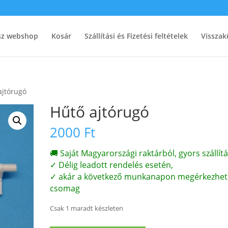
ész webshop
Kosár
Szállítási és Fizetési feltételek
Visszak
ajtórugó
Hűtő ajtórugó
2000
Ft
🚚 Saját Magyarországi raktárból, gyors szállítá
✓ Délig leadott rendelés esetén,
✓ akár a következő munkanapon megérkezhet
csomag
Csak 1 maradt készleten