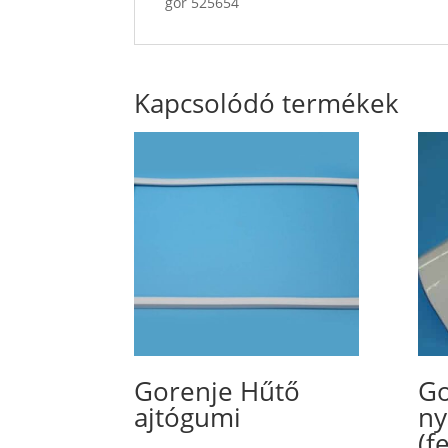
gor 525654
Kapcsolódó termékek
Gorenje Hűtő
Go
ajtógumi
ny
(f