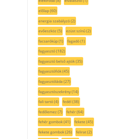
elektróda
(8)
elválasztó
(1)
előlap
(60)
energia szabályzó
(2)
evőeszköz
(5)
ezüst színű
(2)
facsarókúp
(1)
fagadó
(1)
fagyasztó
(182)
fagyasztó belső ajtók
(35)
fagyasztófiók
(45)
fagyasztóláda
(27)
fagyasztószekrény
(14)
fali tartó
(4)
fedél
(38)
fedőlemez
(7)
fehér
(64)
fehér gombok
(41)
fekete
(45)
fekete gombok
(26)
felirat
(2)