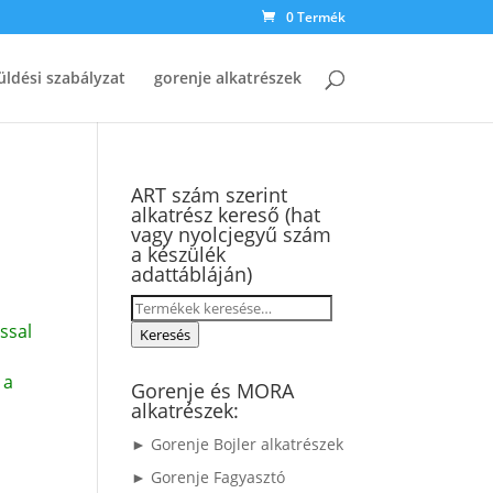
0 Termék
üldési szabályzat
gorenje alkatrészek
ART szám szerint
alkatrész kereső (hat
vagy nyolcjegyű szám
a készülék
adattábláján)
Keresés
ssal
a
Keresés
következőre:
 a
Gorenje és MORA
alkatrészek:
► Gorenje Bojler alkatrészek
► Gorenje Fagyasztó