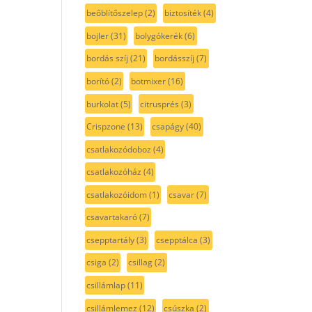
beőblítőszelep
(2)
biztosíték
(4)
bojler
(31)
bolygókerék
(6)
bordás szíj
(21)
bordásszíj
(7)
borító
(2)
botmixer
(16)
burkolat
(5)
citrusprés
(3)
Crispzone
(13)
csapágy
(40)
csatlakozódoboz
(4)
csatlakozóház
(4)
csatlakozóidom
(1)
csavar
(7)
csavartakaró
(7)
csepptartály
(3)
csepptálca
(3)
csiga
(2)
csillag
(2)
csillámlap
(11)
csillámlemez
(12)
csúszka
(2)