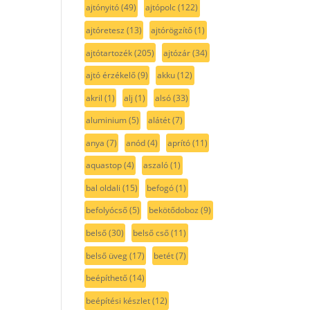
ajtónyitó
(49)
ajtópolc
(122)
ajtóretesz
(13)
ajtórögzítő
(1)
ajtótartozék
(205)
ajtózár
(34)
ajtó érzékelő
(9)
akku
(12)
akril
(1)
alj
(1)
alsó
(33)
aluminium
(5)
alátét
(7)
anya
(7)
anód
(4)
aprító
(11)
aquastop
(4)
aszaló
(1)
bal oldali
(15)
befogó
(1)
befolyócső
(5)
bekötődoboz
(9)
belső
(30)
belső cső
(11)
belső üveg
(17)
betét
(7)
beépíthető
(14)
beépítési készlet
(12)