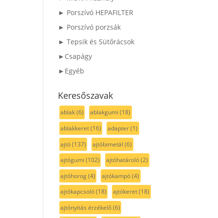
► Porszívó HEPAFILTER
► Porszívó porzsák
► Tepsik és Sütőrácsok
►Csapágy
►Egyéb
Keresőszavak
ablak
(6)
ablakgumi
(18)
ablakkeret
(16)
adapter
(1)
ajtó
(137)
ajtóbimetál
(6)
ajtógumi
(102)
ajtóhatároló
(2)
ajtóhorog
(4)
ajtókampó
(4)
ajtókapcsoló
(18)
ajtókeret
(18)
ajtónyitás érzékelő
(6)