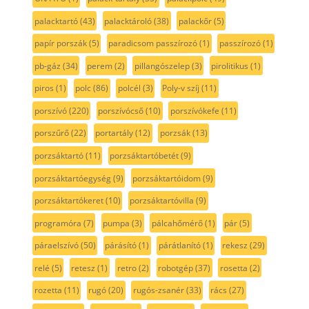
palacktartó
(43)
palacktároló
(38)
palackőr
(5)
papír porszák
(5)
paradicsom passzírozó
(1)
passzírozó
(1)
pb-gáz
(34)
perem
(2)
pillangószelep
(3)
pirolitikus
(1)
piros
(1)
polc
(86)
polcél
(3)
Poly-v szíj
(11)
porszívó
(220)
porszívócső
(10)
porszívókefe
(11)
porszűrő
(22)
portartály
(12)
porzsák
(13)
porzsáktartó
(11)
porzsáktartóbetét
(9)
porzsáktartóegység
(9)
porzsáktartóidom
(9)
porzsáktartókeret
(10)
porzsáktartóvilla
(9)
programóra
(7)
pumpa
(3)
pálcahőmérő
(1)
pár
(5)
páraelszívó
(50)
párásító
(1)
párátlanító
(1)
rekesz
(29)
relé
(5)
retesz
(1)
retro
(2)
robotgép
(37)
rosetta
(2)
rozetta
(11)
rugó
(20)
rugós-zsanér
(33)
rács
(27)