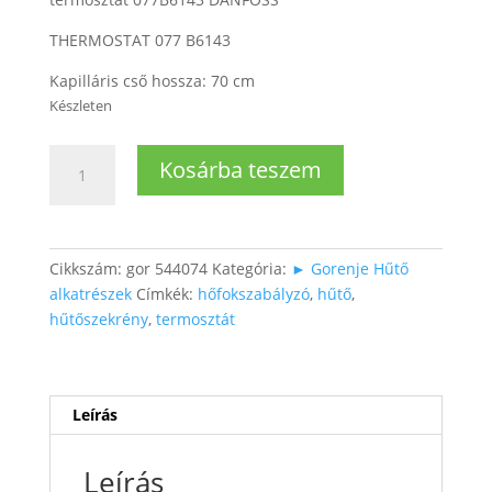
THERMOSTAT 077 B6143
Kapilláris cső hossza: 70 cm
Készleten
Hűtő
Kosárba teszem
hőfokszabályzó
(érzékelő
hossza:
70
Cikkszám:
gor 544074
Kategória:
► Gorenje Hűtő
cm)
alkatrészek
Címkék:
hőfokszabályzó
,
hűtő
,
mennyiség
hűtőszekrény
,
termosztát
Leírás
Leírás