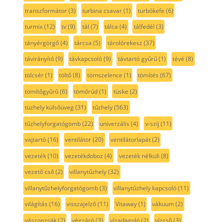
transzformátor
(3)
turbina csavar
(1)
turbókefe
(6)
turmix
(12)
tv
(9)
tál
(7)
tálca
(4)
tálfedél
(3)
tányérgörgő
(4)
tárcsa
(5)
tárolórekesz
(37)
távirányító
(9)
távkapcsoló
(9)
távtartó gyűrű
(1)
tévé
(8)
tölcsér
(1)
töltő
(8)
tömszelence
(1)
tömítés
(67)
tömítőgyűrű
(6)
tömőrúd
(1)
tüske
(2)
tüzhely külsőüveg
(31)
tűzhely
(563)
tűzhelyforgatógomb
(22)
univerzális
(4)
v-szíj
(11)
vajtartó
(16)
ventilátor
(20)
ventilátorlapát
(2)
vezeték
(10)
vezetékdoboz
(4)
vezeték nélküli
(8)
vezető cső
(2)
villanytűzhely
(32)
villanytűzhelyforgatógomb
(3)
villanytűzhely kapcsoló
(11)
világítás
(16)
visszajelző
(11)
Vitaway
(1)
vákuum
(2)
vászonzsák
(2)
végzáró
(3)
vízadagoló
(2)
vízcső
(3)