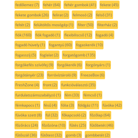
fedőlemez
(7)
fehér
(64)
fehér gombok
(41)
fekete
(45)
fekete gombok
(26)
felirat
(2)
felmosó
(2)
felső
(31)
feltét
(2)
felültöltős mosógép
(1)
filter
(50)
filterház
(2)
fiók
(160)
fiók fogadó
(1)
flexibiliscső
(12)
fogadó
(4)
fogadó hüvely
(1)
fogantyú
(60)
fogaskerék
(10)
fogasszíj
(5)
foglalat
(2)
forgatógomb
(135)
forgókefés szívófej
(9)
forgókerék
(6)
forgónyárs
(1)
forgótányér
(23)
forróvíztároló
(9)
FreezeBox
(6)
FreshZone
(4)
front
(2)
funkcióválasztó
(35)
furdulatszámszabályzó
(1)
fém
(33)
fémcső
(1)
fémkapocs
(1)
fésű
(4)
fólia
(3)
földgáz
(11)
fúvóka
(42)
fúvóka szett
(8)
fül
(32)
főkapcsoló
(2)
főzőlap
(64)
főzőrács
(24)
főzőzóna
(10)
fűtés
(25)
fűtőbetét
(46)
fűtőszál
(36)
fűtőtest
(32)
gomb
(3)
gombbetét
(2)