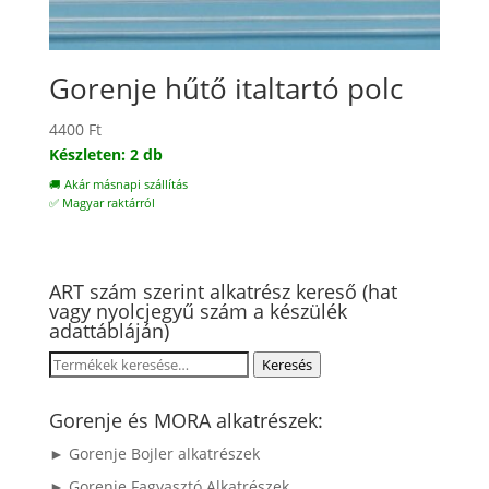
Gorenje hűtő italtartó polc
4400
Ft
Készleten: 2 db
🚚 Akár másnapi szállítás
✅ Magyar raktárról
ART szám szerint alkatrész kereső (hat
vagy nyolcjegyű szám a készülék
adattábláján)
Keresés
Keresés
a
következőre:
Gorenje és MORA alkatrészek:
► Gorenje Bojler alkatrészek
► Gorenje Fagyasztó Alkatrészek