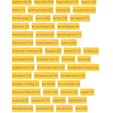
jégkészítő
(3)
kapcsoló
(40)
kapcsolósor
(1)
kapocs
(2)
kefe
(11)
kefésszívófej
(22)
kehely
(3)
kenyérsütő
(12)
kenőanyag
(1)
kerek
(28)
keret
(18)
keringtető
(1)
kerámia
(3)
kerámialap
(14)
keverőlapát
(4)
keverőszár
(2)
keverőtál
(3)
kezelő panel
(11)
kifolyócső
(16)
kijelző panel
(1)
kilincs
(30)
kinyomó szivattyú
(4)
kisgép
(34)
kiskerék
(7)
kisállat
(1)
kivetőpánt
(23)
kivezető cső
(1)
klixon
(4)
klíma
(4)
kolbásztöltő
(2)
kombinált kefe
(23)
kombináltszívófej
(22)
komplett
(16)
kompresszor
(4)
kondenzátor
(14)
konyhai mérleg
(1)
korlát
(6)
koronafűtés
(3)
koszorú fűtőszál
(3)
kosár
(34)
kosársín
(3)
kupak
(5)
kuplung
(8)
kutyaszőr
(1)
kábel
(9)
kábeldob
(1)
kávédaráló
(3)
kávéfőző
(1)
kémény
(1)
kés
(16)