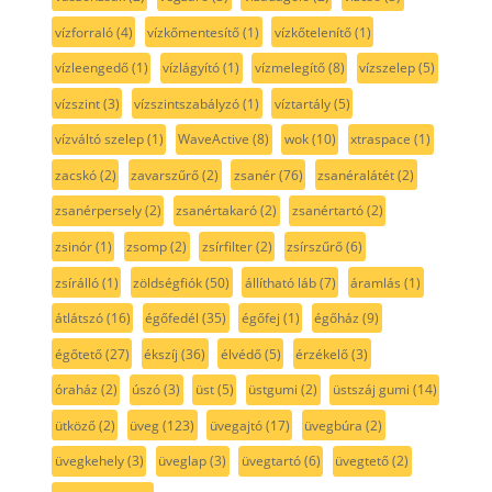
vízforraló
(4)
vízkőmentesítő
(1)
vízkőtelenítő
(1)
vízleengedő
(1)
vízlágyító
(1)
vízmelegítő
(8)
vízszelep
(5)
vízszint
(3)
vízszintszabályzó
(1)
víztartály
(5)
vízváltó szelep
(1)
WaveActive
(8)
wok
(10)
xtraspace
(1)
zacskó
(2)
zavarszűrő
(2)
zsanér
(76)
zsanéralátét
(2)
zsanérpersely
(2)
zsanértakaró
(2)
zsanértartó
(2)
zsinór
(1)
zsomp
(2)
zsírfilter
(2)
zsírszűrő
(6)
zsírálló
(1)
zöldségfiók
(50)
állítható láb
(7)
áramlás
(1)
átlátszó
(16)
égőfedél
(35)
égőfej
(1)
égőház
(9)
égőtető
(27)
ékszíj
(36)
élvédő
(5)
érzékelő
(3)
óraház
(2)
úszó
(3)
üst
(5)
üstgumi
(2)
üstszáj gumi
(14)
ütköző
(2)
üveg
(123)
üvegajtó
(17)
üvegbúra
(2)
üvegkehely
(3)
üveglap
(3)
üvegtartó
(6)
üvegtető
(2)