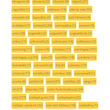
rácsgumi
(4)
rácstartó
(3)
résszívó
(8)
rögzítő
(27)
rögzítőfül
(1)
rövid
(1)
rúdmixer
(14)
side by side
(53)
smoothie
(2)
SpaceBox
(5)
stift
(10)
sutő hőmérő
(4)
szabályzó
(1)
szeletelő
(20)
szennytálca
(1)
szenzor
(5)
szett
(29)
szigetelés
(2)
szigetelő
(3)
szigetelőcsík
(2)
szikra
(11)
szikratrafó
(2)
szikráztató
(14)
szilikonzsír
(1)
szimering
(11)
szivacs
(3)
szivattyú
(17)
szárítógép
(101)
szárítógép szíj
(14)
szén
(7)
szénfilter
(18)
szénkefe
(12)
Szénkefék
(7)
szénszűrő
(3)
Szíj
(6)
színtelen
(17)
szívócső
(11)
szívófej
(39)
szórókar
(36)
szöszemelő
(1)
szürke
(8)
szűkítő
(2)
szűrő
(97)
szűrőház
(5)
sárga
(1)
sín
(27)
sótartály
(12)
sütési funkcióválasztó
(34)
sütő
(377)
sütőajtó gumi
(10)
sütőajtópánt
(22)
sütőajtó zsanérok
(32)
sütő alsó fűtőtest
(10)
sütőedény
(1)