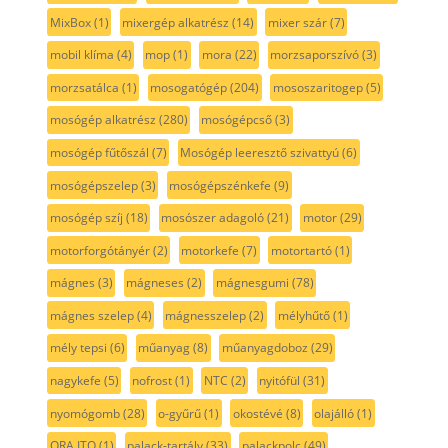
MixBox
(1)
mixergép alkatrész
(14)
mixer szár
(7)
mobil klíma
(4)
mop
(1)
mora
(22)
morzsaporszívó
(3)
morzsatálca
(1)
mosogatógép
(204)
mososzaritogep
(5)
mosógép alkatrész
(280)
mosógépcső
(3)
mosógép fűtőszál
(7)
Mosógép leeresztő szivattyú
(6)
mosógépszelep
(3)
mosógépszénkefe
(9)
mosógép szíj
(18)
mosószer adagoló
(21)
motor
(29)
motorforgótányér
(2)
motorkefe
(7)
motortartó
(1)
mágnes
(3)
mágneses
(2)
mágnesgumi
(78)
mágnes szelep
(4)
mágnesszelep
(2)
mélyhűtő
(1)
mély tepsi
(6)
műanyag
(8)
műanyagdoboz
(29)
nagykefe
(5)
nofrost
(1)
NTC
(2)
nyitófül
(31)
nyomógomb
(28)
o-gyűrű
(1)
okostévé
(8)
olajálló
(1)
ORA ITO
(1)
palack-tartály
(33)
palackpolc
(49)