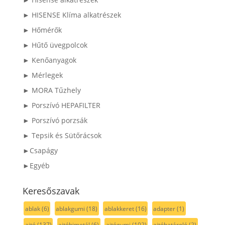
► HISENSE Klíma alkatrészek
► Hőmérők
► Hűtő üvegpolcok
► Kenőanyagok
► Mérlegek
► MORA Tűzhely
► Porszívó HEPAFILTER
► Porszívó porzsák
► Tepsik és Sütőrácsok
►Csapágy
►Egyéb
Keresőszavak
ablak
(6)
ablakgumi
(18)
ablakkeret
(16)
adapter
(1)
ajtó
(137)
ajtóbimetál
(6)
ajtógumi
(102)
ajtóhatároló
(2)