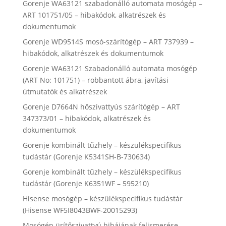
Gorenje WA63121 szabadonálló automata mosógép –
ART 101751/05 – hibakódok, alkatrészek és
dokumentumok
Gorenje WD9514S mosó-szárítógép – ART 737939 –
hibakódok, alkatrészek és dokumentumok
Gorenje WA63121 Szabadonálló automata mosógép
(ART No: 101751) – robbantott ábra, javítási
útmutatók és alkatrészek
Gorenje D7664N hőszivattyús szárítógép – ART
347373/01 – hibakódok, alkatrészek és
dokumentumok
Gorenje kombinált tűzhely – készülékspecifikus
tudástár (Gorenje K5341SH-B-730634)
Gorenje kombinált tűzhely – készülékspecifikus
tudástár (Gorenje K6351WF – 595210)
Hisense mosógép – készülékspecifikus tudástár
(Hisense WF5I8043BWF-20015293)
Mosógép ürítőszivattyú hibájának felismerése