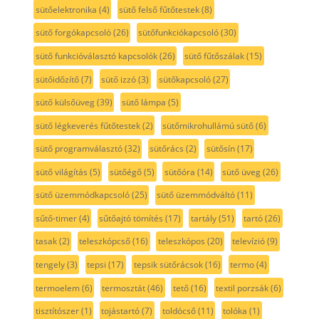
sütőelektronika
(4)
sütő felső fűtőtestek
(8)
sütő forgókapcsoló
(26)
sütőfunkciókapcsoló
(30)
sütő funkcióválasztó kapcsolók
(26)
sütő fűtőszálak
(15)
sütőidőzítő
(7)
sütő izzó
(3)
sütőkapcsoló
(27)
sütő külsőüveg
(39)
sütő lámpa
(5)
sütő légkeverés fűtőtestek
(2)
sütőmikrohullámú sütő
(6)
sütő programválasztó
(32)
sütőrács
(2)
sütősín
(17)
sütő világítás
(5)
sütőégő
(5)
sütőóra
(14)
sütő üveg
(26)
sütő üzemmódkapcsoló
(25)
sütő üzemmódváltó
(11)
sűtő-timer
(4)
sűtőajtó tömítés
(17)
tartály
(51)
tartó
(26)
tasak
(2)
teleszkópcső
(16)
teleszkópos
(20)
televízió
(9)
tengely
(3)
tepsi
(17)
tepsik sütőrácsok
(16)
termo
(4)
termoelem
(6)
termosztát
(46)
tető
(16)
textil porzsák
(6)
tisztítószer
(1)
tojástartó
(7)
toldócső
(11)
tolóka
(1)