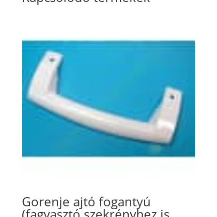
Gorenje ajtó fogantyú
(fagyasztó szekrényhez is,