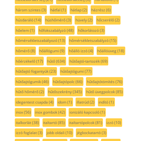
három szintes
(3)
hátfal
(1)
hátlap
(2)
házrész
(6)
húsdaráló
(14)
húshőmérő
(3)
hüvely
(2)
hőcserélő
(2)
hőelem
(1)
hőfokszabályzó
(48)
hőkorlátozó
(3)
hőmérsékletszabályozó
(13)
hőmérsékletszabályzó
(15)
hőmérő
(8)
hőállógumi
(9)
hőálló izzó
(4)
hőállóüveg
(18)
hőérzékelő
(17)
hűtő
(634)
hűtőajtó-tartozék
(69)
hűtőajtó fogantyúk
(23)
hűtőajtógumi
(77)
hűtőajtógumik
(46)
hűtőajtópolc
(66)
hűtőajtótömítés
(76)
hűtő hőmérő
(2)
hűtőszekrény
(345)
hűtő üvegpolcok
(85)
idegentest csapda
(4)
idom
(1)
illatrúd
(2)
indító
(1)
inox
(56)
inox gombok
(42)
ionizáló kapcsoló
(1)
italkorlát
(38)
italtartó
(85)
italtartópolcok
(81)
izzó
(10)
izzó foglalat
(3)
jobb oldali
(10)
jégkockatartó
(3)