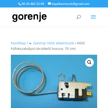
06-20-482-32-08
boyalkatreszek@gmail.com
Kezdőlap
/
► Gorenje Hűtő alkatrészek
/ Hűtő
hőfokszabályzó (érzékelő hossza: 70 cm)