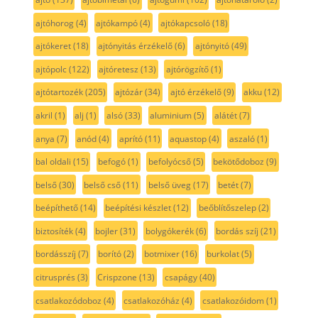
ajtóhorog
(4)
ajtókampó
(4)
ajtókapcsoló
(18)
ajtókeret
(18)
ajtónyitás érzékelő
(6)
ajtónyitó
(49)
ajtópolc
(122)
ajtóretesz
(13)
ajtórögzítő
(1)
ajtótartozék
(205)
ajtózár
(34)
ajtó érzékelő
(9)
akku
(12)
akril
(1)
alj
(1)
alsó
(33)
aluminium
(5)
alátét
(7)
anya
(7)
anód
(4)
aprító
(11)
aquastop
(4)
aszaló
(1)
bal oldali
(15)
befogó
(1)
befolyócső
(5)
bekötődoboz
(9)
belső
(30)
belső cső
(11)
belső üveg
(17)
betét
(7)
beépíthető
(14)
beépítési készlet
(12)
beőblítőszelep
(2)
biztosíték
(4)
bojler
(31)
bolygókerék
(6)
bordás szíj
(21)
bordásszíj
(7)
borító
(2)
botmixer
(16)
burkolat
(5)
citrusprés
(3)
Crispzone
(13)
csapágy
(40)
csatlakozódoboz
(4)
csatlakozóház
(4)
csatlakozóidom
(1)