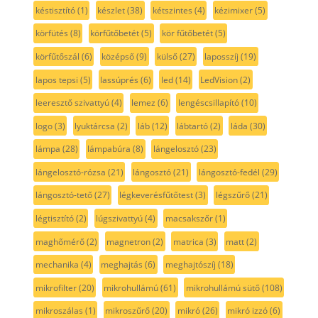
késtisztító
(1)
készlet
(38)
kétszintes
(4)
kézimixer
(5)
körfütés
(8)
körfűtőbetét
(5)
kör fűtőbetét
(5)
körfűtőszál
(6)
középső
(9)
külső
(27)
laposszíj
(19)
lapos tepsi
(5)
lassúprés
(6)
led
(14)
LedVision
(2)
leeresztő szivattyú
(4)
lemez
(6)
lengéscsillapító
(10)
logo
(3)
lyuktárcsa
(2)
láb
(12)
lábtartó
(2)
láda
(30)
lámpa
(28)
lámpabúra
(8)
lángelosztó
(23)
lángelosztó-rózsa
(21)
lángosztó
(21)
lángosztó-fedél
(29)
lángosztó-tető
(27)
légkeverésfűtőtest
(3)
légszűrő
(21)
légtisztító
(2)
lúgszivattyú
(4)
macsakszőr
(1)
maghőmérő
(2)
magnetron
(2)
matrica
(3)
matt
(2)
mechanika
(4)
meghajtás
(6)
meghajtószíj
(18)
mikrofilter
(20)
mikrohullámú
(61)
mikrohullámú sütő
(108)
mikroszálas
(1)
mikroszűrő
(20)
mikró
(26)
mikró izzó
(6)