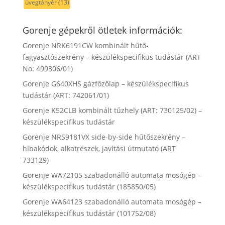
üvegtányér
(13)
Gorenje gépekről ötletek információk:
Gorenje NRK6191CW kombinált hűtő-
fagyasztószekrény – készülékspecifikus tudástár (ART
No: 499306/01)
Gorenje G640XHS gázfőzőlap – készülékspecifikus
tudástár (ART: 742061/01)
Gorenje K52CLB kombinált tűzhely (ART: 730125/02) –
készülékspecifikus tudástár
Gorenje NRS9181VX side-by-side hűtőszekrény –
hibakódok, alkatrészek, javítási útmutató (ART
733129)
Gorenje WA72105 szabadonálló automata mosógép –
készülékspecifikus tudástár (185850/05)
Gorenje WA64123 szabadonálló automata mosógép –
készülékspecifikus tudástár (101752/08)