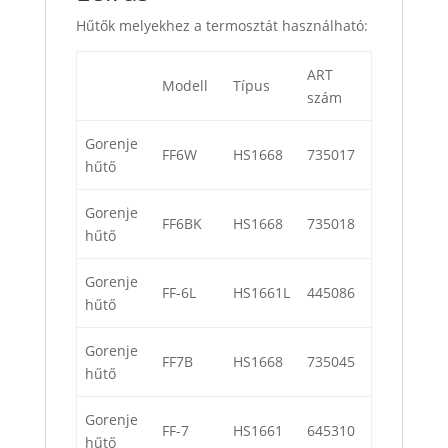
Hűtők melyekhez a termosztát használható:
ART
Modell
Típus
szám
Gorenje
FF6W
HS1668
735017
hűtő
Gorenje
FF6BK
HS1668
735018
hűtő
Gorenje
FF-6L
HS1661L
445086
hűtő
Gorenje
FF7B
HS1668
735045
hűtő
Gorenje
FF-7
HS1661
645310
hűtő