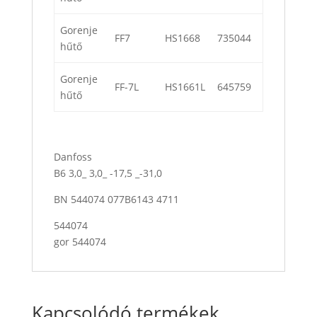
Gorenje
FF7
HS1668
735044
hűtő
Gorenje
FF-7L
HS1661L
645759
hűtő
Danfoss
B6 3,0_ 3,0_ -17,5 _-31,0
BN 544074 077B6143 4711
544074
gor 544074
Kapcsolódó termékek