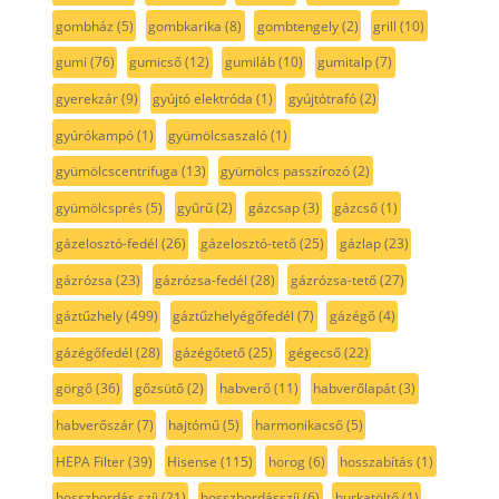
gombház
(5)
gombkarika
(8)
gombtengely
(2)
grill
(10)
gumi
(76)
gumicső
(12)
gumiláb
(10)
gumitalp
(7)
gyerekzár
(9)
gyújtó elektróda
(1)
gyújtótrafó
(2)
gyúrókampó
(1)
gyümölcsaszaló
(1)
gyümölcscentrifuga
(13)
gyümölcs passzírozó
(2)
gyümölcsprés
(5)
gyűrű
(2)
gázcsap
(3)
gázcső
(1)
gázelosztó-fedél
(26)
gázelosztó-tető
(25)
gázlap
(23)
gázrózsa
(23)
gázrózsa-fedél
(28)
gázrózsa-tető
(27)
gáztűzhely
(499)
gáztűzhelyégőfedél
(7)
gázégő
(4)
gázégőfedél
(28)
gázégőtető
(25)
gégecső
(22)
görgő
(36)
gőzsütő
(2)
habverő
(11)
habverőlapát
(3)
habverőszár
(7)
hajtómű
(5)
harmonikacső
(5)
HEPA Filter
(39)
Hisense
(115)
horog
(6)
hosszabítás
(1)
hosszbordás szíj
(21)
hosszbordásszíj
(6)
hurkatöltő
(1)