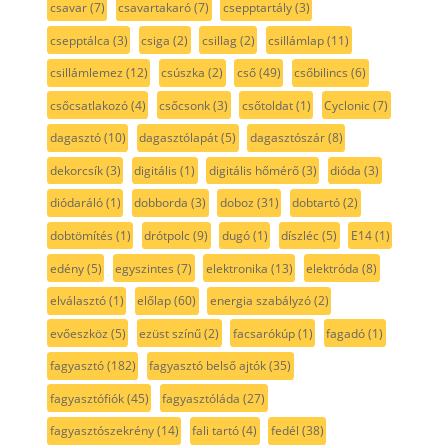
csavar
(7)
csavartakaró
(7)
csepptartály
(3)
csepptálca
(3)
csiga
(2)
csillag
(2)
csillámlap
(11)
csillámlemez
(12)
csúszka
(2)
cső
(49)
csőbilincs
(6)
csőcsatlakozó
(4)
csőcsonk
(3)
csőtoldat
(1)
Cyclonic
(7)
dagasztó
(10)
dagasztólapát
(5)
dagasztószár
(8)
dekorcsík
(3)
digitális
(1)
digitális hőmérő
(3)
dióda
(3)
diódaráló
(1)
dobborda
(3)
doboz
(31)
dobtartó
(2)
dobtömítés
(1)
drótpolc
(9)
dugó
(1)
díszléc
(5)
E14
(1)
edény
(5)
egyszintes
(7)
elektronika
(13)
elektróda
(8)
elválasztó
(1)
előlap
(60)
energia szabályzó
(2)
evőeszköz
(5)
ezüst színű
(2)
facsarókúp
(1)
fagadó
(1)
fagyasztó
(182)
fagyasztó belső ajtók
(35)
fagyasztófiók
(45)
fagyasztóláda
(27)
fagyasztószekrény
(14)
fali tartó
(4)
fedél
(38)