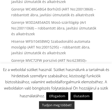
javítási útmutatók és alkatrészek
Gorenje WC48G4BG4 Borhűtő (ART No:20013868) –
robbantott ábra, javítási útmutatók és alkatrészek
Gorenje W3D2A854ADS Mosó-szárítógép (Art
No:20011068) – robbantott ábra, javítási útmutatók
és alkatrészek
Hisense WF5I1045BWQ Szabadonálló automata
mosógép (ART No:20015295) – robbantott ábra,
javítási útmutatók és alkatrészek
Gorenje MVC72FW porszívó (ART No:623850)–
robbantott ábra, javítási útmutatók és alkatrészek
Ez a weboldal sütiket használ. Sütiket használunk a tartalmak és
Gorenje GI642E90X beépíthető mosogatógép (ART
hirdetések személyre szabásához, közösségi funkciók
No:20011937)- robbantott ábra, házi javítási
biztosításához, valamint weboldalforgalmunk elemzéséhez. A
útmutatók, és alkatrészek
weboldalon való böngészés folytatásával Ön hozzájárul a sütik
► Gorenje kenyérsütő gépek robbantott ábrái,
használatához.
Elfogadom
Elutasítom
alkatrész keresési listák
Tudjon meg többet!
► Beépíthető gáz főzőlapok műszaki rajzai,
használati útmutatói és alkatrész keresési listái