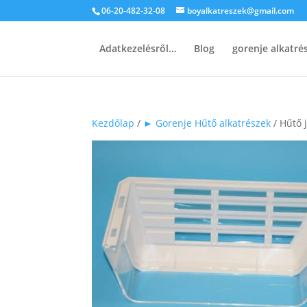
06-20-482-32-08
boyalkatreszek@gmail.com
Adatkezelésről…
Blog
gorenje alkatr
Kezdőlap
/
► Gorenje Hűtő alkatrészek
/ Hűtő 