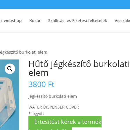
ész webshop
Kosár
Szállítási és Fizetési feltételek
Visszak
jégkészítő burkolati elem
Hűtő jégkészítő burkolat
elem
3800
Ft
jégkészítő burkolati elem
WATER DISPENSER COVER
Elfogyott
Értesítést kérek a termék