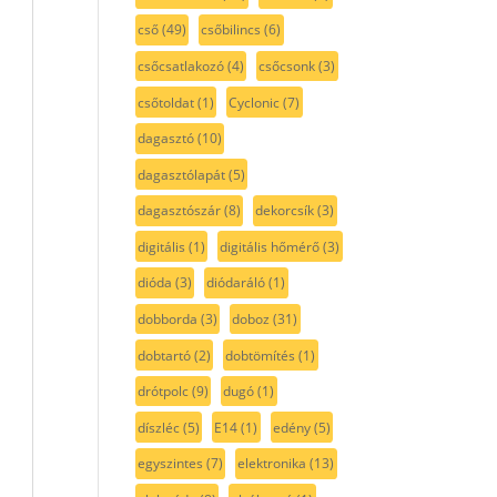
cső
(49)
csőbilincs
(6)
csőcsatlakozó
(4)
csőcsonk
(3)
csőtoldat
(1)
Cyclonic
(7)
dagasztó
(10)
dagasztólapát
(5)
dagasztószár
(8)
dekorcsík
(3)
digitális
(1)
digitális hőmérő
(3)
dióda
(3)
diódaráló
(1)
dobborda
(3)
doboz
(31)
dobtartó
(2)
dobtömítés
(1)
drótpolc
(9)
dugó
(1)
díszléc
(5)
E14
(1)
edény
(5)
egyszintes
(7)
elektronika
(13)