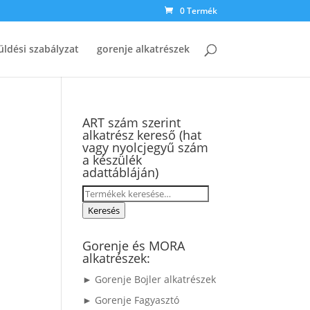
0 Termék
üldési szabályzat
gorenje alkatrészek
ART szám szerint
alkatrész kereső (hat
i
vagy nyolcjegyű szám
a készülék
adattábláján)
Keresés
a
Keresés
következőre:
Gorenje és MORA
alkatrészek:
► Gorenje Bojler alkatrészek
► Gorenje Fagyasztó