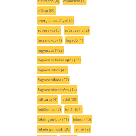
elektróda
(8)
elválasztó
(1)
előlap
(60)
energia szabályzó
(2)
evőeszköz
(5)
ezüst színű
(2)
facsarókúp
(1)
fagadó
(1)
fagyasztó
(182)
fagyasztó belső ajtók
(35)
fagyasztófiók
(45)
fagyasztóláda
(27)
fagyasztószekrény
(14)
fali tartó
(4)
fedél
(38)
fedőlemez
(7)
fehér
(64)
fehér gombok
(41)
fekete
(45)
fekete gombok
(26)
felirat
(2)