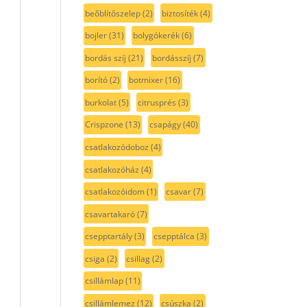
beőblítőszelep
(2)
biztosíték
(4)
bojler
(31)
bolygókerék
(6)
bordás szíj
(21)
bordásszíj
(7)
borító
(2)
botmixer
(16)
burkolat
(5)
citrusprés
(3)
Crispzone
(13)
csapágy
(40)
csatlakozódoboz
(4)
csatlakozóház
(4)
csatlakozóidom
(1)
csavar
(7)
csavartakaró
(7)
csepptartály
(3)
csepptálca
(3)
csiga
(2)
csillag
(2)
csillámlap
(11)
csillámlemez
(12)
csúszka
(2)