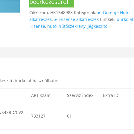
beérkezéséről
Cikkszám:
HK1648988
Kategóriák:
► Gorenje Hűtő
alkatrészek
,
► Hisense alkatrészek
Címkék:
burkolat
Hisense
,
hűtő
,
hűtőszekrény
,
jégkészítő
készítő burkolat használható:
ART szám
Szerviz index
Extra ID
WS4SRD/CV2-
733127
01