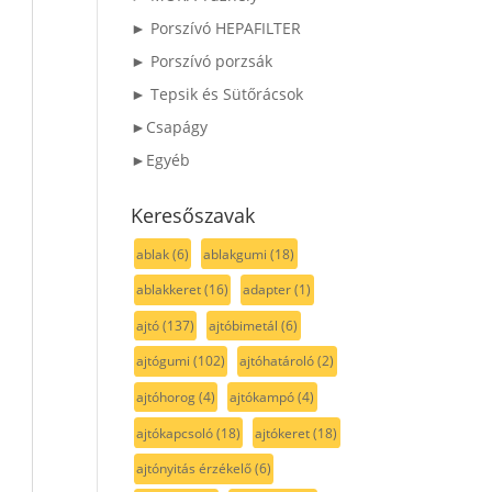
► Porszívó HEPAFILTER
► Porszívó porzsák
► Tepsik és Sütőrácsok
►Csapágy
►Egyéb
Keresőszavak
ablak
(6)
ablakgumi
(18)
ablakkeret
(16)
adapter
(1)
ajtó
(137)
ajtóbimetál
(6)
ajtógumi
(102)
ajtóhatároló
(2)
ajtóhorog
(4)
ajtókampó
(4)
ajtókapcsoló
(18)
ajtókeret
(18)
ajtónyitás érzékelő
(6)