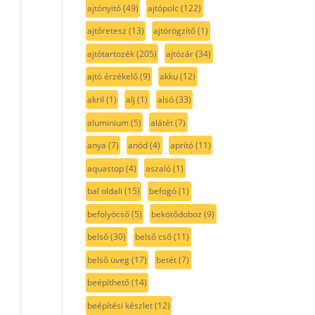
ajtónyitó
(49)
ajtópolc
(122)
ajtóretesz
(13)
ajtórögzítő
(1)
ajtótartozék
(205)
ajtózár
(34)
ajtó érzékelő
(9)
akku
(12)
akril
(1)
alj
(1)
alsó
(33)
aluminium
(5)
alátét
(7)
anya
(7)
anód
(4)
aprító
(11)
aquastop
(4)
aszaló
(1)
bal oldali
(15)
befogó
(1)
befolyócső
(5)
bekötődoboz
(9)
belső
(30)
belső cső
(11)
belső üveg
(17)
betét
(7)
beépíthető
(14)
beépítési készlet
(12)