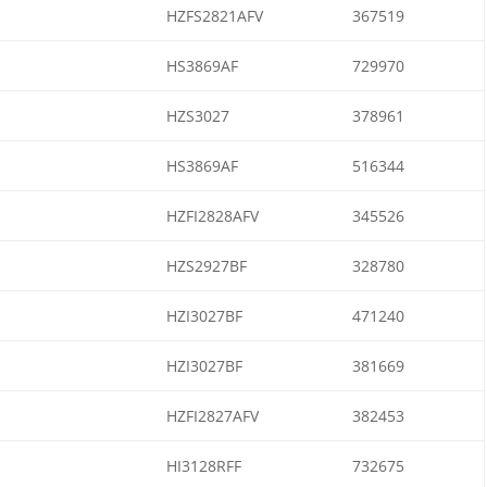
HZFS2821AFV
367519
HS3869AF
729970
HZS3027
378961
HS3869AF
516344
HZFI2828AFV
345526
HZS2927BF
328780
HZI3027BF
471240
HZI3027BF
381669
HZFI2827AFV
382453
HI3128RFF
732675