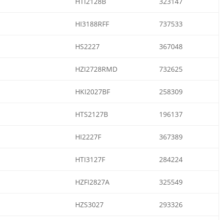
HTI2128B
323147
HI3188RFF
737533
HS2227
367048
HZI2728RMD
732625
HKI2027BF
258309
HTS2127B
196137
HI2227F
367389
HTI3127F
284224
HZFI2827A
325549
HZS3027
293326