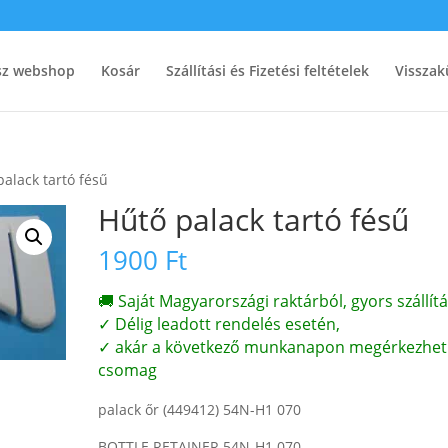
ész webshop
Kosár
Szállítási és Fizetési feltételek
Visszak
palack tartó fésű
Hűtő palack tartó fésű
1900
Ft
🚚 Saját Magyarországi raktárból, gyors szállítá
✓ Délig leadott rendelés esetén,
✓ akár a következő munkanapon megérkezhet
csomag
palack őr (449412) 54N-H1 070
BOTTLE RETAINER 54N-H1 070