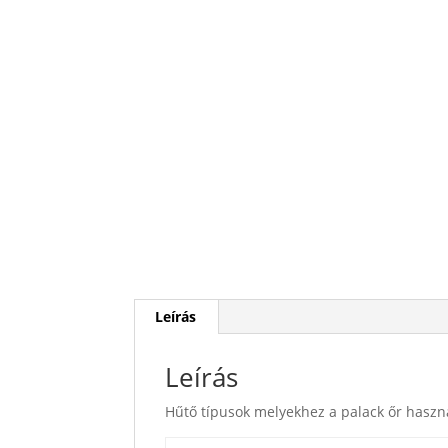
Leírás
Leírás
Hűtő típusok melyekhez a palack őr haszn