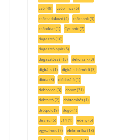
cső
(49)
csőbilincs
(6)
csőcsatlakozó
(4)
csőcsonk
(3)
csőtoldat
(1)
Cyclonic
(7)
dagasztó
(10)
dagasztólapát
(5)
dagasztószár
(8)
dekorcsík
(3)
digitális
(1)
digitális hőmérő
(3)
dióda
(3)
diódaráló
(1)
dobborda
(3)
doboz
(31)
dobtartó
(2)
dobtömítés
(1)
drótpolc
(9)
dugó
(1)
díszléc
(5)
E14
(1)
edény
(5)
egyszintes
(7)
elektronika
(13)