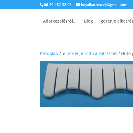
06-20-482-32-08
boyalkatreszek@gmail.com
Adatkezelésről…
Blog
gorenje alkatr
Kezdőlap
/
► Gorenje Hűtő alkatrészek
/ Hűtő 