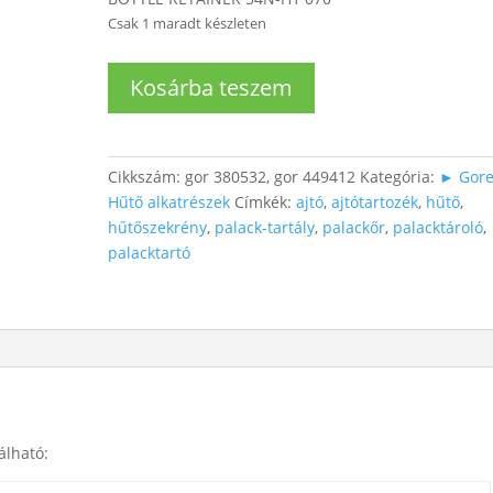
Csak 1 maradt készleten
Hűtő
Kosárba teszem
palack
tartó
fésű
mennyiség
Cikkszám:
gor 380532, gor 449412
Kategória:
► Gore
Hűtő alkatrészek
Címkék:
ajtó
,
ajtótartozék
,
hűtő
,
hűtőszekrény
,
palack-tartály
,
palackőr
,
palacktároló
,
palacktartó
álható: