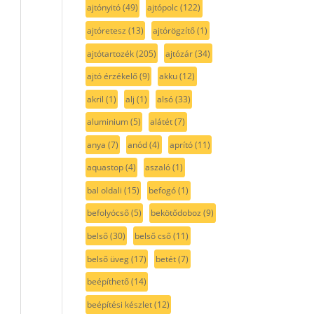
ajtónyitó
(49)
ajtópolc
(122)
ajtóretesz
(13)
ajtórögzítő
(1)
ajtótartozék
(205)
ajtózár
(34)
ajtó érzékelő
(9)
akku
(12)
akril
(1)
alj
(1)
alsó
(33)
aluminium
(5)
alátét
(7)
anya
(7)
anód
(4)
aprító
(11)
aquastop
(4)
aszaló
(1)
bal oldali
(15)
befogó
(1)
befolyócső
(5)
bekötődoboz
(9)
belső
(30)
belső cső
(11)
belső üveg
(17)
betét
(7)
beépíthető
(14)
beépítési készlet
(12)