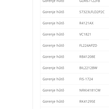
Gorenje hűtő
GDR67122FB
Gorenje hűtő
S7323LFLD2P2C
Gorenje hűtő
R4121AX
Gorenje hűtő
VC1821
Gorenje hűtő
FL224APZD
Gorenje hűtő
RB41208E
Gorenje hűtő
BIL2212BW
Gorenje hűtő
FIS-1724
Gorenje hűtő
NRKI4181CW
Gorenje hűtő
RK41295E