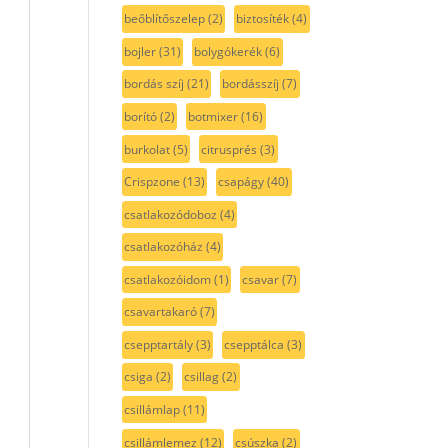
beőblítőszelep
(2)
biztosíték
(4)
bojler
(31)
bolygókerék
(6)
bordás szíj
(21)
bordásszíj
(7)
borító
(2)
botmixer
(16)
burkolat
(5)
citrusprés
(3)
Crispzone
(13)
csapágy
(40)
csatlakozódoboz
(4)
csatlakozóház
(4)
csatlakozóidom
(1)
csavar
(7)
csavartakaró
(7)
csepptartály
(3)
csepptálca
(3)
csiga
(2)
csillag
(2)
csillámlap
(11)
csillámlemez
(12)
csúszka
(2)