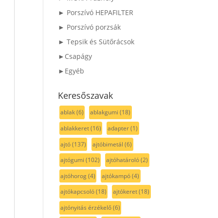
► Porszívó HEPAFILTER
► Porszívó porzsák
► Tepsik és Sütőrácsok
►Csapágy
►Egyéb
Keresőszavak
ablak
(6)
ablakgumi
(18)
ablakkeret
(16)
adapter
(1)
ajtó
(137)
ajtóbimetál
(6)
ajtógumi
(102)
ajtóhatároló
(2)
ajtóhorog
(4)
ajtókampó
(4)
ajtókapcsoló
(18)
ajtókeret
(18)
ajtónyitás érzékelő
(6)