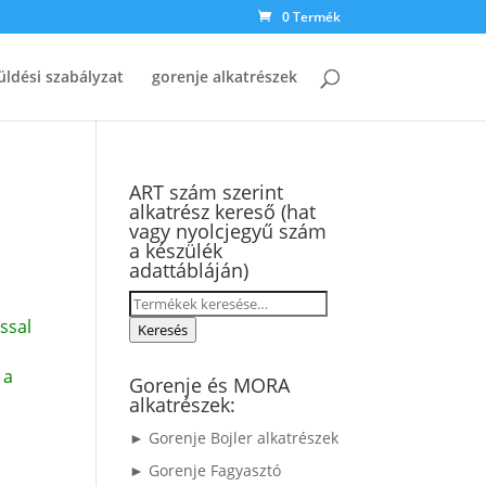
0 Termék
üldési szabályzat
gorenje alkatrészek
ART szám szerint
alkatrész kereső (hat
vagy nyolcjegyű szám
a készülék
adattábláján)
Keresés
ssal
a
Keresés
következőre:
 a
Gorenje és MORA
alkatrészek:
► Gorenje Bojler alkatrészek
► Gorenje Fagyasztó