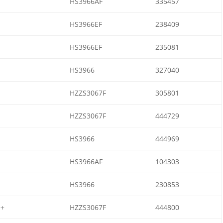
HS3966AF
335457
HS3966EF
238409
HS3966EF
235081
HS3966
327040
HZZS3067F
305801
HZZS3067F
444729
HS3966
444969
HS3966AF
104303
HS3966
230853
++
HZZS3067F
444800