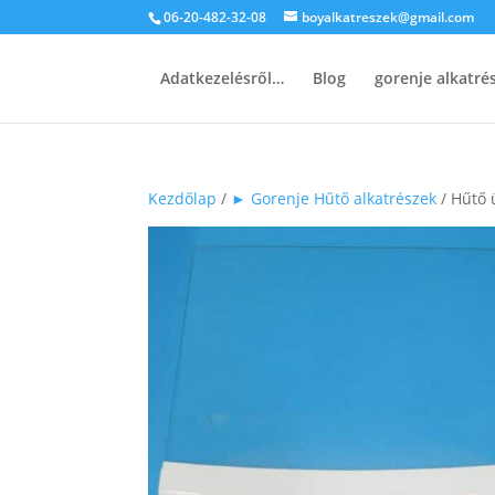
06-20-482-32-08
boyalkatreszek@gmail.com
Adatkezelésről…
Blog
gorenje alkatr
Kezdőlap
/
► Gorenje Hűtő alkatrészek
/ Hűtő 