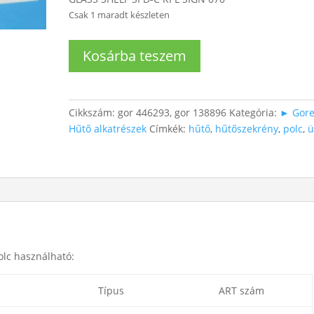
Csak 1 maradt készleten
Hűtő
Kosárba teszem
üvegpolc
mennyiség
Cikkszám:
gor 446293, gor 138896
Kategória:
► Gore
Hűtő alkatrészek
Címkék:
hűtő
,
hűtőszekrény
,
polc
,
ü
olc használható:
Típus
ART szám