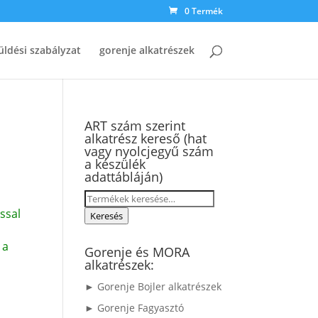
0 Termék
üldési szabályzat
gorenje alkatrészek
ART szám szerint
alkatrész kereső (hat
vagy nyolcjegyű szám
a készülék
adattábláján)
Keresés
ssal
a
Keresés
következőre:
 a
Gorenje és MORA
alkatrészek:
► Gorenje Bojler alkatrészek
► Gorenje Fagyasztó