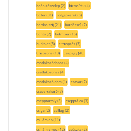
beőblítőszelep
(2)
biztosíték
(4)
bojler
(31)
bolygókerék
(6)
bordás szíj
(21)
bordásszíj
(7)
borító
(2)
botmixer
(16)
burkolat
(5)
citrusprés
(3)
Crispzone
(13)
csapágy
(40)
csatlakozódoboz
(4)
csatlakozóház
(4)
csatlakozóidom
(1)
csavar
(7)
csavartakaró
(7)
csepptartály
(3)
csepptálca
(3)
csiga
(2)
csillag
(2)
csillámlap
(11)
csillámlemez
(12)
csúszka
(2)