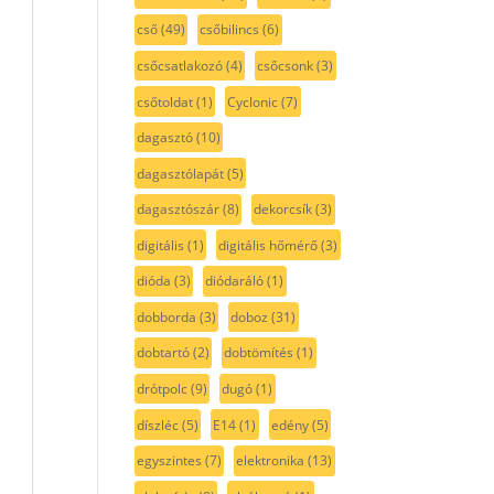
cső
(49)
csőbilincs
(6)
csőcsatlakozó
(4)
csőcsonk
(3)
csőtoldat
(1)
Cyclonic
(7)
dagasztó
(10)
dagasztólapát
(5)
dagasztószár
(8)
dekorcsík
(3)
digitális
(1)
digitális hőmérő
(3)
dióda
(3)
diódaráló
(1)
dobborda
(3)
doboz
(31)
dobtartó
(2)
dobtömítés
(1)
drótpolc
(9)
dugó
(1)
díszléc
(5)
E14
(1)
edény
(5)
egyszintes
(7)
elektronika
(13)