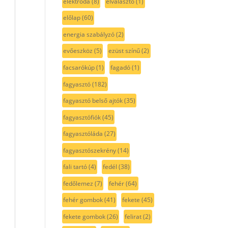
elektróda
(8)
elválasztó
(1)
előlap
(60)
energia szabályzó
(2)
evőeszköz
(5)
ezüst színű
(2)
facsarókúp
(1)
fagadó
(1)
fagyasztó
(182)
fagyasztó belső ajtók
(35)
fagyasztófiók
(45)
fagyasztóláda
(27)
fagyasztószekrény
(14)
fali tartó
(4)
fedél
(38)
fedőlemez
(7)
fehér
(64)
fehér gombok
(41)
fekete
(45)
fekete gombok
(26)
felirat
(2)