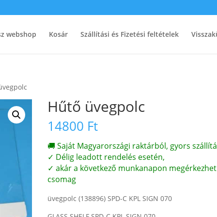
ész webshop
Kosár
Szállítási és Fizetési feltételek
Visszak
üvegpolc
Hűtő üvegpolc
14800
Ft
🚚 Saját Magyarországi raktárból, gyors szállítá
✓ Délig leadott rendelés esetén,
✓ akár a következő munkanapon megérkezhet
csomag
üvegpolc (138896) SPD-C KPL SIGN 070
GLASS SHELF SPD-C KPL SIGN 070