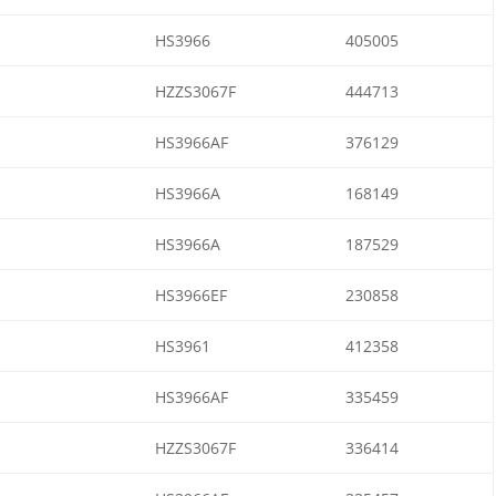
HS3966
405005
HZZS3067F
444713
HS3966AF
376129
HS3966A
168149
HS3966A
187529
HS3966EF
230858
HS3961
412358
HS3966AF
335459
HZZS3067F
336414