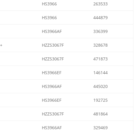
HS3966
263533
HS3966
444879
HS3966AF
336399
+
HZZS3067F
328678
HZZS3067F
471873
HS3966EF
146144
HS3966AF
445020
HS3966EF
192725
HZZS3067F
481864
HS3966AF
329469