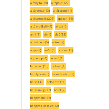
ajtónyitó
(49)
ajtópolc
(122)
ajtóretesz
(13)
ajtórögzítő
(1)
ajtótartozék
(205)
ajtózár
(34)
ajtó érzékelő
(9)
akku
(12)
akril
(1)
alj
(1)
alsó
(33)
aluminium
(5)
alátét
(7)
anya
(7)
anód
(4)
aprító
(11)
aquastop
(4)
aszaló
(1)
bal oldali
(15)
befogó
(1)
befolyócső
(5)
bekötődoboz
(9)
belső
(30)
belső cső
(11)
belső üveg
(17)
betét
(7)
beépíthető
(14)
beépítési készlet
(12)