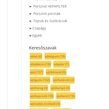
► Porszívó HEPAFILTER
► Porszívó porzsák
► Tepsik és Sütőrácsok
►Csapágy
►Egyéb
Keresőszavak
ablak
(6)
ablakgumi
(18)
ablakkeret
(16)
adapter
(1)
ajtó
(137)
ajtóbimetál
(6)
ajtógumi
(102)
ajtóhatároló
(2)
ajtóhorog
(4)
ajtókampó
(4)
ajtókapcsoló
(18)
ajtókeret
(18)
ajtónyitás érzékelő
(6)