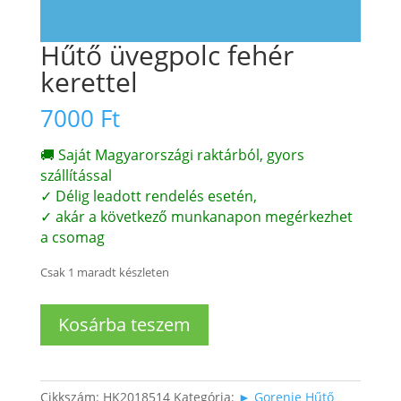
Hűtő üvegpolc fehér
kerettel
7000
Ft
🚚 Saját Magyarországi raktárból, gyors
szállítással
✓ Délig leadott rendelés esetén,
✓ akár a következő munkanapon megérkezhet
a csomag
Csak 1 maradt készleten
Hűtő
Kosárba teszem
üvegpolc
fehér
kerettel
mennyiség
Cikkszám:
HK2018514
Kategória:
► Gorenje Hűtő