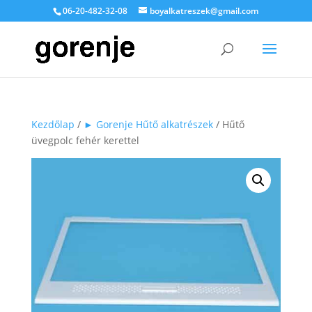
06-20-482-32-08
boyalkatreszek@gmail.com
Kezdőlap
/
► Gorenje Hűtő alkatrészek
/ Hűtő
üvegpolc fehér kerettel