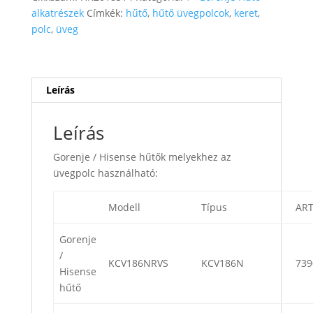
alkatrészek
Címkék:
hűtő
,
hűtő üvegpolcok
,
keret
,
polc
,
üveg
Leírás
Leírás
Gorenje / Hisense hűtők melyekhez az
üvegpolc használható:
Modell
Típus
ART
Gorenje
/
KCV186NRVS
KCV186N
739
Hisense
hűtő