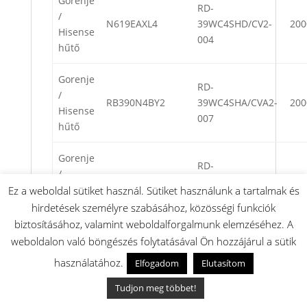
Gorenje
RD-
/
N619EAXL4
39WC4SHD/CV2-
200
Hisense
004
hűtő
Gorenje
RD-
/
RB390N4BY2
39WC4SHA/CVA2-
200
Hisense
007
hűtő
Gorenje
RD-
/
RB390N4BY2
39WC4SHA/CVA2-
200
Hisense
Ez a weboldal sütiket használ. Sütiket használunk a tartalmak és
007
hűtő
hirdetések személyre szabásához, közösségi funkciók
biztosításához, valamint weboldalforgalmunk elemzéséhez. A
Gorenje
weboldalon való böngészés folytatásával Ön hozzájárul a sütik
RD-
/
RB390N4BY2
39WC4SHA/CVA2-
200
használatához.
Elfogadom
Elutasítom
Hisense
007
hűtő
Tudjon meg többet!