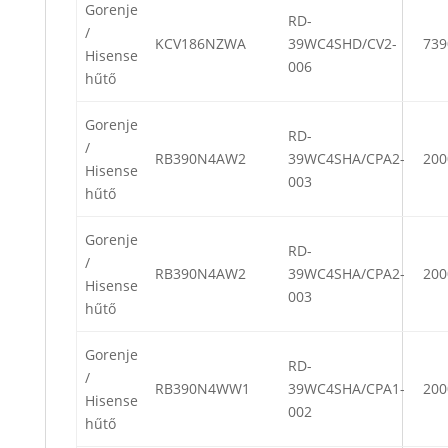
Gorenje
RD-
/
KCV186NZWA
39WC4SHD/CV2-
739
Hisense
006
hűtő
Gorenje
RD-
/
RB390N4AW2
39WC4SHA/CPA2-
200
Hisense
003
hűtő
Gorenje
RD-
/
RB390N4AW2
39WC4SHA/CPA2-
200
Hisense
003
hűtő
Gorenje
RD-
/
RB390N4WW1
39WC4SHA/CPA1-
200
Hisense
002
hűtő