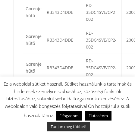
RD-
Gorenje
RB343D4DDE
35DC4SVE/CP2-
200
hűtő
002
RD-
Gorenje
RB343D4DDE
35DC4SVE/CP2-
200
hűtő
002
RD-
Gorenje
RB343D4DDE
35DC4SVE/CP2-
200
hűtő
002
Ez a weboldal sütiket használ. Sütiket használunk a tartalmak és
RD-
hirdetések személyre szabásához, közösségi funkciók
Gorenje
RB343D4DDE
35DC4SVE/CP2-
200
biztosításához, valamint weboldalforgalmunk elemzéséhez. A
hűtő
002
weboldalon való böngészés folytatásával Ön hozzájárul a sütik
használatához.
Elfogadom
Elutasítom
RD-
Gorenje
RB343D4DDE
35DC4SVE/CP2-
200
hűtő
Tudjon meg többet!
002