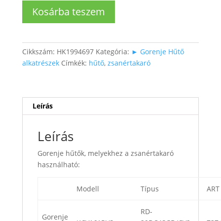
Hűtő
Kosárba teszem
zsanértakaró
mennyiség
Cikkszám:
HK1994697
Kategória:
► Gorenje Hűtő
alkatrészek
Címkék:
hűtő
,
zsanértakaró
Leírás
Leírás
Gorenje hűtők, melyekhez a zsanértakaró
használható:
Modell
Típus
ART
RD-
Gorenje