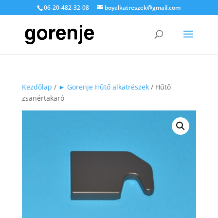
06-20-482-32-08
boyalkatreszek@gmail.com
Kezdőlap
/
► Gorenje Hűtő alkatrészek
/ Hűtő
zsanértakaró