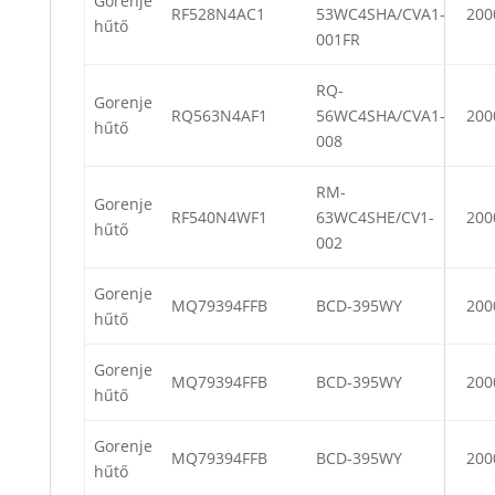
Gorenje
RF528N4AC1
53WC4SHA/CVA1-
200
hűtő
001FR
RQ-
Gorenje
RQ563N4AF1
56WC4SHA/CVA1-
200
hűtő
008
RM-
Gorenje
RF540N4WF1
63WC4SHE/CV1-
200
hűtő
002
Gorenje
MQ79394FFB
BCD-395WY
200
hűtő
Gorenje
MQ79394FFB
BCD-395WY
200
hűtő
Gorenje
MQ79394FFB
BCD-395WY
200
hűtő