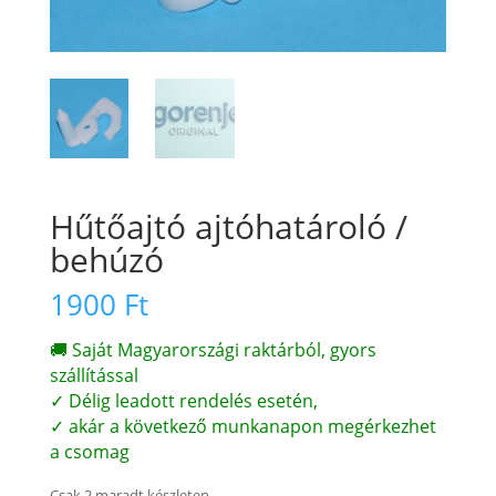
Hűtőajtó ajtóhatároló /
behúzó
1900
Ft
🚚 Saját Magyarországi raktárból, gyors
szállítással
✓ Délig leadott rendelés esetén,
✓ akár a következő munkanapon megérkezhet
a csomag
Csak 2 maradt készleten