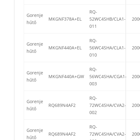
RQ-
Gorenje
MKGNF378A+EL
52WC4SHB/CLA1-
200
hűtő
011
RQ-
Gorenje
MKGNF440A+EL
56WC4SHA/CLA1-
200
hűtő
010
RQ-
Gorenje
MKGNF440A+GW
56WC4SHA/CGA1-
200
hűtő
003
RQ-
Gorenje
RQ689N4AF2
72WC4SHA/CVA2-
200
hűtő
002
RQ-
Gorenje
RQ689N4AF2
72WC4SHA/CVA2-
200
hűtő