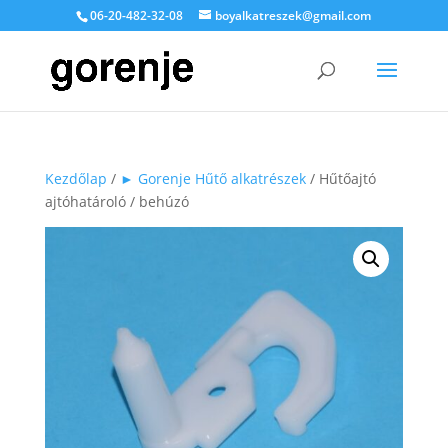
06-20-482-32-08
boyalkatreszek@gmail.com
Kezdőlap
/
► Gorenje Hűtő alkatrészek
/ Hűtőajtó
ajtóhatároló / behúzó