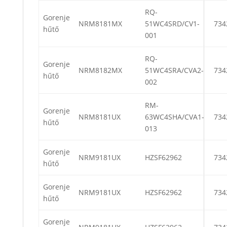
RQ-
Gorenje
NRM8181MX
51WC4SRD/CV1-
734
hűtő
001
RQ-
Gorenje
NRM8182MX
51WC4SRA/CVA2-
734
hűtő
002
RM-
Gorenje
NRM8181UX
63WC4SHA/CVA1-
734
hűtő
013
Gorenje
NRM9181UX
HZSF62962
734
hűtő
Gorenje
NRM9181UX
HZSF62962
734
hűtő
Gorenje