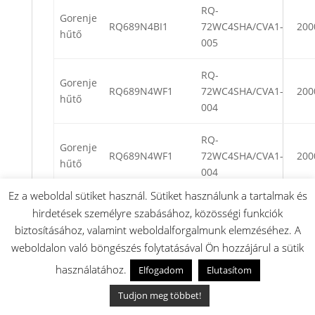
RQ-
Gorenje
RQ689N4BI1
72WC4SHA/CVA1-
200
hűtő
005
RQ-
Gorenje
RQ689N4WF1
72WC4SHA/CVA1-
200
hűtő
004
RQ-
Gorenje
RQ689N4WF1
72WC4SHA/CVA1-
200
hűtő
004
Ez a weboldal sütiket használ. Sütiket használunk a tartalmak és
RQ-
Gorenje
hirdetések személyre szabásához, közösségi funkciók
RQ689N4BF1
72WC4SHA/CVA1-
200
hűtő
biztosításához, valamint weboldalforgalmunk elemzéséhez. A
006
weboldalon való böngészés folytatásával Ön hozzájárul a sütik
RQ-
használatához.
Elfogadom
Elutasítom
Gorenje
RQ689N4BF1
72WC4SHA/CVA1-
200
hűtő
Tudjon meg többet!
006