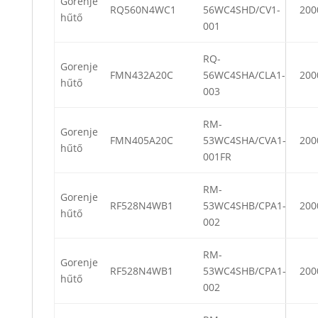
Gorenje
RQ560N4WC1
56WC4SHD/CV1-
200
hűtő
001
RQ-
Gorenje
FMN432A20C
56WC4SHA/CLA1-
200
hűtő
003
RM-
Gorenje
FMN405A20C
53WC4SHA/CVA1-
200
hűtő
001FR
RM-
Gorenje
RF528N4WB1
53WC4SHB/CPA1-
200
hűtő
002
RM-
Gorenje
RF528N4WB1
53WC4SHB/CPA1-
200
hűtő
002