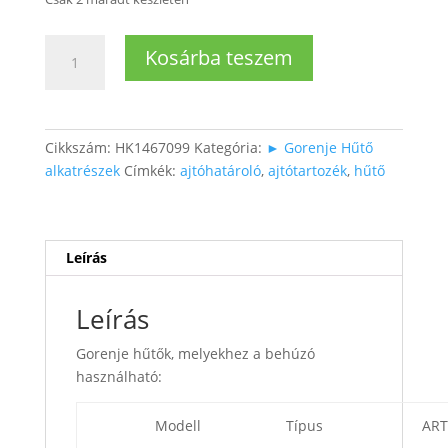
Hűtőajtó
Kosárba teszem
ajtóhatároló
/
behúzó
mennyiség
Cikkszám:
HK1467099
Kategória:
► Gorenje Hűtő
alkatrészek
Címkék:
ajtóhatároló
,
ajtótartozék
,
hűtő
Leírás
Leírás
Gorenje hűtők, melyekhez a behúzó
használható:
Modell
Típus
ART