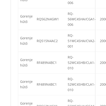
006
RQ-
Gorenje
RQ562N4GW1
56WC4SHA/CGA1-
200
hűtő
006
RQ-
Gorenje
RQ515N4AC2
51WC4SHA/CVA2-
200
hűtő
001
RQ-
Gorenje
RF489N4BC1
52WC4SHB/CLA1-
200
hűtő
010
RQ-
Gorenje
RF489N4BC1
52WC4SHB/CLA1-
200
hűtő
010
RQ-
Gorenje