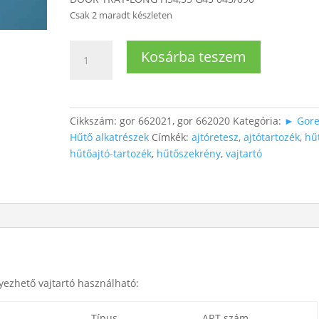
Csak 2 maradt készleten
Hűtőajtóba
Kosárba teszem
vajtartó
polc
mennyiség
Cikkszám:
gor 662021, gor 662020
Kategória:
► Gore
Hűtő alkatrészek
Címkék:
ajtóretesz
,
ajtótartozék
,
hű
hűtőajtó-tartozék
,
hűtőszekrény
,
vajtartó
yezhető vajtartó használható:
Típus
ART szám