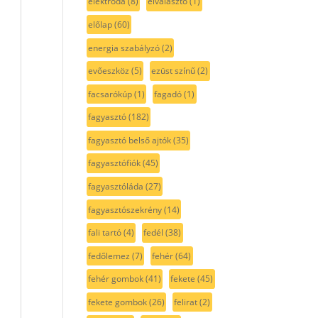
elektróda
(8)
elválasztó
(1)
előlap
(60)
energia szabályzó
(2)
evőeszköz
(5)
ezüst színű
(2)
facsarókúp
(1)
fagadó
(1)
fagyasztó
(182)
fagyasztó belső ajtók
(35)
fagyasztófiók
(45)
fagyasztóláda
(27)
fagyasztószekrény
(14)
fali tartó
(4)
fedél
(38)
fedőlemez
(7)
fehér
(64)
fehér gombok
(41)
fekete
(45)
fekete gombok
(26)
felirat
(2)