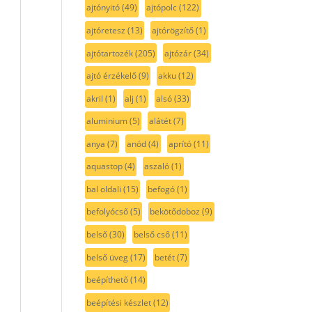
ajtónyitó
(49)
ajtópolc
(122)
ajtóretesz
(13)
ajtórögzítő
(1)
ajtótartozék
(205)
ajtózár
(34)
ajtó érzékelő
(9)
akku
(12)
akril
(1)
alj
(1)
alsó
(33)
aluminium
(5)
alátét
(7)
anya
(7)
anód
(4)
aprító
(11)
aquastop
(4)
aszaló
(1)
bal oldali
(15)
befogó
(1)
befolyócső
(5)
bekötődoboz
(9)
belső
(30)
belső cső
(11)
belső üveg
(17)
betét
(7)
beépíthető
(14)
beépítési készlet
(12)