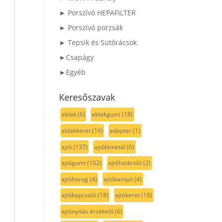
► Porszívó HEPAFILTER
► Porszívó porzsák
► Tepsik és Sütőrácsok
►Csapágy
►Egyéb
Keresőszavak
ablak
(6)
ablakgumi
(18)
ablakkeret
(16)
adapter
(1)
ajtó
(137)
ajtóbimetál
(6)
ajtógumi
(102)
ajtóhatároló
(2)
ajtóhorog
(4)
ajtókampó
(4)
ajtókapcsoló
(18)
ajtókeret
(18)
ajtónyitás érzékelő
(6)