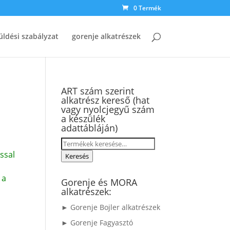
0 Termék
üldési szabályzat
gorenje alkatrészek
ART szám szerint
alkatrész kereső (hat
vagy nyolcjegyű szám
a készülék
adattábláján)
Keresés
ssal
a
Keresés
következőre:
 a
Gorenje és MORA
alkatrészek:
► Gorenje Bojler alkatrészek
► Gorenje Fagyasztó