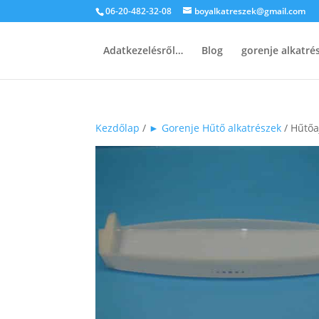
06-20-482-32-08
boyalkatreszek@gmail.com
Adatkezelésről…
Blog
gorenje alkatr
Kezdőlap
/
► Gorenje Hűtő alkatrészek
/ Hűtőa