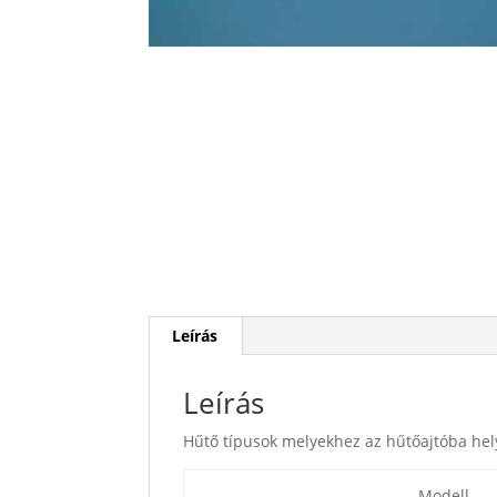
Leírás
Leírás
Hűtő típusok melyekhez az hűtőajtóba hel
Modell