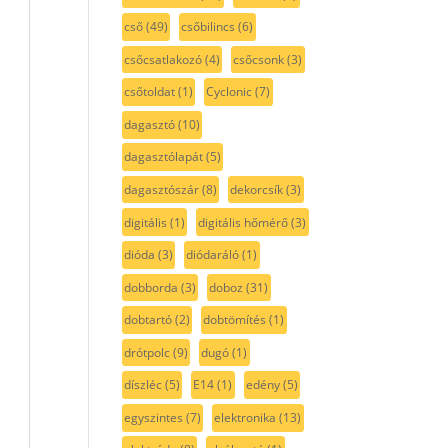
cső
(49)
csőbilincs
(6)
csőcsatlakozó
(4)
csőcsonk
(3)
csőtoldat
(1)
Cyclonic
(7)
dagasztó
(10)
dagasztólapát
(5)
dagasztószár
(8)
dekorcsík
(3)
digitális
(1)
digitális hőmérő
(3)
dióda
(3)
diódaráló
(1)
dobborda
(3)
doboz
(31)
dobtartó
(2)
dobtömítés
(1)
drótpolc
(9)
dugó
(1)
díszléc
(5)
E14
(1)
edény
(5)
egyszintes
(7)
elektronika
(13)