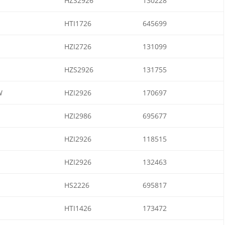
HZS2926
130228
HTI1726
645699
HZI2726
131099
HZS2926
131755
W
HZI2926
170697
HZI2986
695677
HZI2926
118515
HZI2926
132463
HS2226
695817
HTI1426
173472