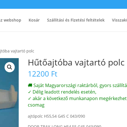
ész webshop
Kosár
Szállítási és Fizetési feltételek
Visszak
jtóba vajtartó polc
Hűtőajtóba vajtartó polc
12200
Ft
🚚 Saját Magyarországi raktárból, gyors szállítá
✓ Délig leadott rendelés esetén,
✓ akár a következő munkanapon megérkezhet
csomag
ajtópolc H55,54 G45 C 043/090
DOOR TRAY-LONG H54,55 G45 043/090