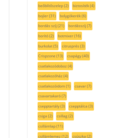
beőblítőszelep
(2)
biztosíték
(4)
bojler
(31)
bolygókerék
(6)
bordás szíj
(21)
bordásszíj
(7)
borító
(2)
botmixer
(16)
burkolat
(5)
citrusprés
(3)
Crispzone
(13)
csapágy
(40)
csatlakozódoboz
(4)
csatlakozóház
(4)
csatlakozóidom
(1)
csavar
(7)
csavartakaró
(7)
csepptartály
(3)
csepptálca
(3)
csiga
(2)
csillag
(2)
csillámlap
(11)
csillámlemez
(12)
csúszka
(2)