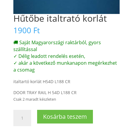
Hűtőbe italtrató korlát
1900
Ft
🚚 Saját Magyarországi raktárból, gyors
szállítással
✓ Délig leadott rendelés esetén,
✓ akár a következő munkanapon megérkezhet
a csomag
italtartó korlát H54D L188 CR
DOOR TRAY RAIL H 54D L188 CR
Csak 2 maradt készleten
Hűtőbe
Kosárba teszem
italtrató
korlát