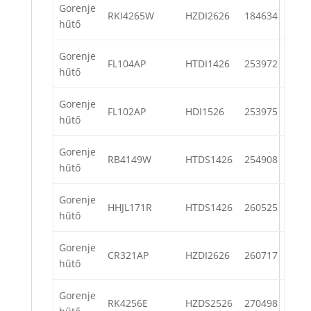
Gorenje
RKI4265W
HZDI2626
184634
hűtő
Gorenje
FL104AP
HTDI1426
253972
hűtő
Gorenje
FL102AP
HDI1526
253975
hűtő
Gorenje
RB4149W
HTDS1426
254908
hűtő
Gorenje
HHJL171R
HTDS1426
260525
hűtő
Gorenje
CR321AP
HZDI2626
260717
hűtő
Gorenje
RK4256E
HZDS2526
270498