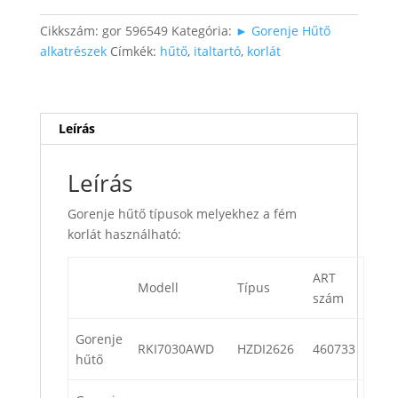
mennyiség
Cikkszám:
gor 596549
Kategória:
► Gorenje Hűtő
alkatrészek
Címkék:
hűtő
,
italtartó
,
korlát
Leírás
Leírás
Gorenje hűtő típusok melyekhez a fém
korlát használható:
ART
Modell
Típus
szám
Gorenje
RKI7030AWD
HZDI2626
460733
hűtő