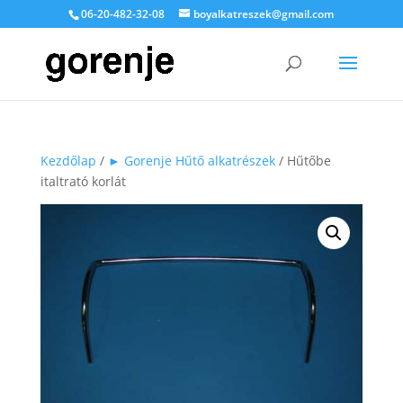
06-20-482-32-08
boyalkatreszek@gmail.com
Kezdőlap
/
► Gorenje Hűtő alkatrészek
/ Hűtőbe
italtrató korlát