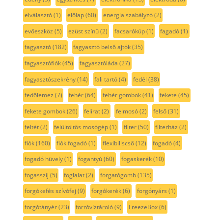
elválasztó
(1)
előlap
(60)
energia szabályzó
(2)
evőeszköz
(5)
ezüst színű
(2)
facsarókúp
(1)
fagadó
(1)
fagyasztó
(182)
fagyasztó belső ajtók
(35)
fagyasztófiók
(45)
fagyasztóláda
(27)
fagyasztószekrény
(14)
fali tartó
(4)
fedél
(38)
fedőlemez
(7)
fehér
(64)
fehér gombok
(41)
fekete
(45)
fekete gombok
(26)
felirat
(2)
felmosó
(2)
felső
(31)
feltét
(2)
felültöltős mosógép
(1)
filter
(50)
filterház
(2)
fiók
(160)
fiók fogadó
(1)
flexibiliscső
(12)
fogadó
(4)
fogadó hüvely
(1)
fogantyú
(60)
fogaskerék
(10)
fogasszíj
(5)
foglalat
(2)
forgatógomb
(135)
forgókefés szívófej
(9)
forgókerék
(6)
forgónyárs
(1)
forgótányér
(23)
forróvíztároló
(9)
FreezeBox
(6)