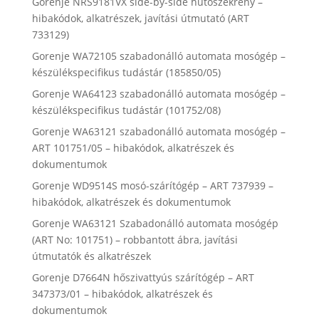
Gorenje NRS9181VX side-by-side hűtőszekrény –
hibakódok, alkatrészek, javítási útmutató (ART
733129)
Gorenje WA72105 szabadonálló automata mosógép –
készülékspecifikus tudástár (185850/05)
Gorenje WA64123 szabadonálló automata mosógép –
készülékspecifikus tudástár (101752/08)
Gorenje WA63121 szabadonálló automata mosógép –
ART 101751/05 – hibakódok, alkatrészek és
dokumentumok
Gorenje WD9514S mosó-szárítógép – ART 737939 –
hibakódok, alkatrészek és dokumentumok
Gorenje WA63121 Szabadonálló automata mosógép
(ART No: 101751) – robbantott ábra, javítási
útmutatók és alkatrészek
Gorenje D7664N hőszivattyús szárítógép – ART
347373/01 – hibakódok, alkatrészek és
dokumentumok