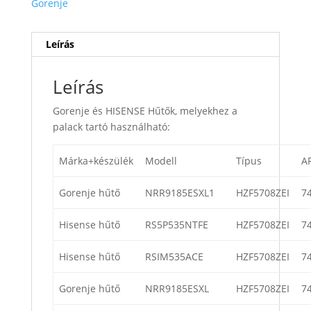
Gorenje
Leírás
Leírás
Gorenje és HISENSE Hűtők, melyekhez a
palack tartó használható:
Márka+készülék
Modell
Típus
A
Gorenje hűtő
NRR9185ESXL1
HZF5708ZEI
7
Hisense hűtő
RS5P535NTFE
HZF5708ZEI
7
Hisense hűtő
RSIM535ACE
HZF5708ZEI
7
Gorenje hűtő
NRR9185ESXL
HZF5708ZEI
7