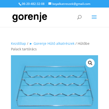
06-20-482-32-08
boyalkatreszek@gmail.com
Kezdőlap
/
► Gorenje Hűtő alkatrészek
/ Hűtőbe
Palack tartórács