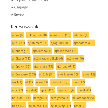
►Csapágy
►Egyéb
Keresőszavak
ablak
(6)
ablakgumi
(18)
ablakkeret
(16)
adapter
(1)
ajtó
(137)
ajtóbimetál
(6)
ajtógumi
(102)
ajtóhatároló
(2)
ajtóhorog
(4)
ajtókampó
(4)
ajtókapcsoló
(18)
ajtókeret
(18)
ajtónyitás érzékelő
(6)
ajtónyitó
(49)
ajtópolc
(122)
ajtóretesz
(13)
ajtórögzítő
(1)
ajtótartozék
(205)
ajtózár
(34)
ajtó érzékelő
(9)
akku
(12)
akril
(1)
alj
(1)
alsó
(33)
aluminium
(5)
alátét
(7)
anya
(7)
anód
(4)
aprító
(11)
aquastop
(4)
aszaló
(1)
bal oldali
(15)
befogó
(1)
befolyócső
(5)
bekötődoboz
(9)
belső
(30)
belső cső
(11)
belső üveg
(17)
betét
(7)