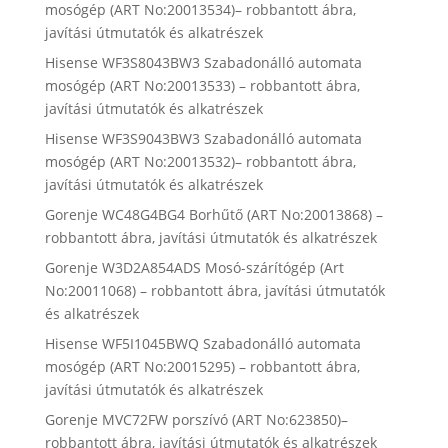
mosógép (ART No:20013534)– robbantott ábra,
javítási útmutatók és alkatrészek
Hisense WF3S8043BW3 Szabadonálló automata
mosógép (ART No:20013533) – robbantott ábra,
javítási útmutatók és alkatrészek
Hisense WF3S9043BW3 Szabadonálló automata
mosógép (ART No:20013532)– robbantott ábra,
javítási útmutatók és alkatrészek
Gorenje WC48G4BG4 Borhűtő (ART No:20013868) –
robbantott ábra, javítási útmutatók és alkatrészek
Gorenje W3D2A854ADS Mosó-szárítógép (Art
No:20011068) – robbantott ábra, javítási útmutatók
és alkatrészek
Hisense WF5I1045BWQ Szabadonálló automata
mosógép (ART No:20015295) – robbantott ábra,
javítási útmutatók és alkatrészek
Gorenje MVC72FW porszívó (ART No:623850)–
robbantott ábra, javítási útmutatók és alkatrészek