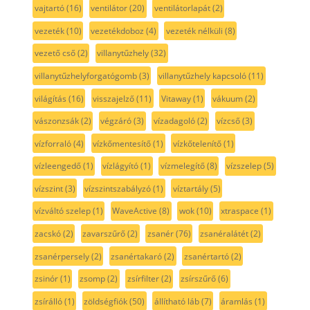
vajtartó
(16)
ventilátor
(20)
ventilátorlapát
(2)
vezeték
(10)
vezetékdoboz
(4)
vezeték nélküli
(8)
vezető cső
(2)
villanytűzhely
(32)
villanytűzhelyforgatógomb
(3)
villanytűzhely kapcsoló
(11)
világítás
(16)
visszajelző
(11)
Vitaway
(1)
vákuum
(2)
vászonzsák
(2)
végzáró
(3)
vízadagoló
(2)
vízcső
(3)
vízforraló
(4)
vízkőmentesítő
(1)
vízkőtelenítő
(1)
vízleengedő
(1)
vízlágyító
(1)
vízmelegítő
(8)
vízszelep
(5)
vízszint
(3)
vízszintszabályzó
(1)
víztartály
(5)
vízváltó szelep
(1)
WaveActive
(8)
wok
(10)
xtraspace
(1)
zacskó
(2)
zavarszűrő
(2)
zsanér
(76)
zsanéralátét
(2)
zsanérpersely
(2)
zsanértakaró
(2)
zsanértartó
(2)
zsinór
(1)
zsomp
(2)
zsírfilter
(2)
zsírszűrő
(6)
zsírálló
(1)
zöldségfiók
(50)
állítható láb
(7)
áramlás
(1)