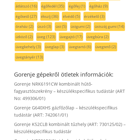
átlátszó
(16)
égőfedél
(35)
égőfej
(1)
égőház
(9)
égőtető
(27)
ékszíj
(36)
élvédő
(5)
érzékelő
(3)
óraház
(2)
úszó
(3)
üst
(5)
üstgumi
(2)
üstszáj gumi
(14)
ütköző
(2)
üveg
(123)
üvegajtó
(17)
üvegbúra
(2)
üvegkehely
(3)
üveglap
(3)
üvegtartó
(6)
üvegtető
(2)
üvegtányér
(13)
Gorenje gépekről ötletek információk:
Gorenje NRK6191CW kombinált hűtő-
fagyasztószekrény – készülékspecifikus tudástár (ART
No: 499306/01)
Gorenje G640XHS gázfőzőlap – készülékspecifikus
tudástár (ART: 742061/01)
Gorenje K52CLB kombinált tűzhely (ART: 730125/02) –
készülékspecifikus tudástár