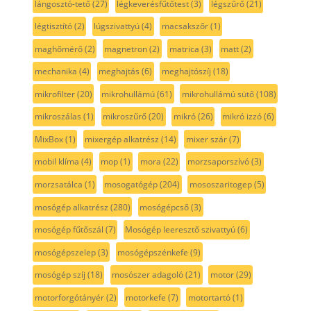
lángosztó-tető
(27)
légkeverésfűtőtest
(3)
légszűrő
(21)
légtisztító
(2)
lúgszivattyú
(4)
macsakszőr
(1)
maghőmérő
(2)
magnetron
(2)
matrica
(3)
matt
(2)
mechanika
(4)
meghajtás
(6)
meghajtószíj
(18)
mikrofilter
(20)
mikrohullámú
(61)
mikrohullámú sütő
(108)
mikroszálas
(1)
mikroszűrő
(20)
mikró
(26)
mikró izzó
(6)
MixBox
(1)
mixergép alkatrész
(14)
mixer szár
(7)
mobil klíma
(4)
mop
(1)
mora
(22)
morzsaporszívó
(3)
morzsatálca
(1)
mosogatógép
(204)
mososzaritogep
(5)
mosógép alkatrész
(280)
mosógépcső
(3)
mosógép fűtőszál
(7)
Mosógép leeresztő szivattyú
(6)
mosógépszelep
(3)
mosógépszénkefe
(9)
mosógép szíj
(18)
mosószer adagoló
(21)
motor
(29)
motorforgótányér
(2)
motorkefe
(7)
motortartó
(1)