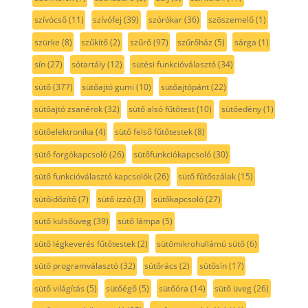
szívócső
(11)
szívófej
(39)
szórókar
(36)
szöszemelő
(1)
szürke
(8)
szűkítő
(2)
szűrő
(97)
szűrőház
(5)
sárga
(1)
sín
(27)
sótartály
(12)
sütési funkcióválasztó
(34)
sütő
(377)
sütőajtó gumi
(10)
sütőajtópánt
(22)
sütőajtó zsanérok
(32)
sütő alsó fűtőtest
(10)
sütőedény
(1)
sütőelektronika
(4)
sütő felső fűtőtestek
(8)
sütő forgókapcsoló
(26)
sütőfunkciókapcsoló
(30)
sütő funkcióválasztó kapcsolók
(26)
sütő fűtőszálak
(15)
sütőidőzítő
(7)
sütő izzó
(3)
sütőkapcsoló
(27)
sütő külsőüveg
(39)
sütő lámpa
(5)
sütő légkeverés fűtőtestek
(2)
sütőmikrohullámú sütő
(6)
sütő programválasztó
(32)
sütőrács
(2)
sütősín
(17)
sütő világítás
(5)
sütőégő
(5)
sütőóra
(14)
sütő üveg
(26)