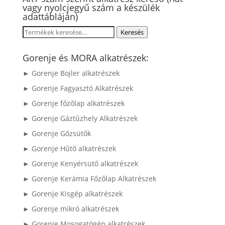
vagy nyolcjegyű szám a készülék
adattábláján)
Keresés
Keresés
a
következőre:
Gorenje és MORA alkatrészek:
► Gorenje Bojler alkatrészek
► Gorenje Fagyasztó Alkatrészek
► Gorenje főzőlap alkatrészek
► Gorenje Gáztűzhely Alkatrészek
► Gorenje Gőzsütők
► Gorenje Hűtő alkatrészek
► Gorenje Kenyérsütő alkatrészek
► Gorenje Kerámia Főzőlap Alkatrészek
► Gorenje Kisgép alkatrészek
► Gorenje mikró alkatrészek
► Gorenje Mosogatógép alkatrészek