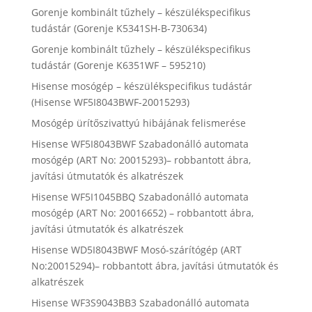
Gorenje kombinált tűzhely – készülékspecifikus
tudástár (Gorenje K5341SH-B-730634)
Gorenje kombinált tűzhely – készülékspecifikus
tudástár (Gorenje K6351WF – 595210)
Hisense mosógép – készülékspecifikus tudástár
(Hisense WF5I8043BWF-20015293)
Mosógép ürítőszivattyú hibájának felismerése
Hisense WF5I8043BWF Szabadonálló automata
mosógép (ART No: 20015293)– robbantott ábra,
javítási útmutatók és alkatrészek
Hisense WF5I1045BBQ Szabadonálló automata
mosógép (ART No: 20016652) – robbantott ábra,
javítási útmutatók és alkatrészek
Hisense WD5I8043BWF Mosó-szárítógép (ART
No:20015294)– robbantott ábra, javítási útmutatók és
alkatrészek
Hisense WF3S9043BB3 Szabadonálló automata