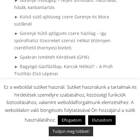
► Gorenje mosógép – teljes útmutató: használat,
hibák, karbantartás
► Külső sütő ajtóüveg csere Gorenje és Mora
sütőknél
► Gorenje hűtő ajtógumi csere házilag – így
spórolhatsz tízezreket szerviz nélkül (Könnyen
cserélhető (hornyos) kivitel)
► Gyakran Ismételt Kérdések (GYIK)
► Ragyogó Gázfőzőlap, Karcok Nélkül? – A Profi
Tisztítás Első Lépései
► HISENSE / GORENJE klíma robbantott ábrák
Ez a weboldal sütiket használ. Sütiket használunk a tartalmak és
► Gorenje bojler robbantott ábrák, és használati
hirdetések személyre szabásához, közösségi funkciók
utasítások
biztosításához, valamint weboldalforgalmunk elemzéséhez. A
► Miért károsodnak a ruhák mosás közben? – Mosási
weboldalon való böngészés folytatásával Ön hozzájárul a sütik
hibák és megoldásaik
használatához.
Elfogadom
Elutasítom
► Mosási Katasztrófák: Így Mentsd meg a Ruháidat!
Tudjon meg többet!
► 4 sütési hiba ami lehet hogy nem sütő