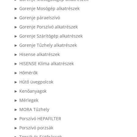
► Gorenje Mosógép alkatrészek
► Gorenje páraelszívó
► Gorenje Porszívó alkatrészek
► Gorenje Szárítógép alkatrészek
► Gorenje Tűzhely alkatrészek
► Hisense alkatrészek
► HISENSE Klíma alkatrészek
► Hőmérők
► Hűtő üvegpolcok
► Kenőanyagok
► Mérlegek
► MORA Tűzhely
► Porszívó HEPAFILTER
► Porszívó porzsák
► Tepsik és Sütőrácsok