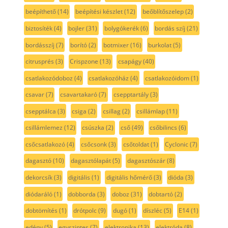
beépíthető
(14)
beépítési készlet
(12)
beőblítőszelep
(2)
biztosíték
(4)
bojler
(31)
bolygókerék
(6)
bordás szíj
(21)
bordásszíj
(7)
borító
(2)
botmixer
(16)
burkolat
(5)
citrusprés
(3)
Crispzone
(13)
csapágy
(40)
csatlakozódoboz
(4)
csatlakozóház
(4)
csatlakozóidom
(1)
csavar
(7)
csavartakaró
(7)
csepptartály
(3)
csepptálca
(3)
csiga
(2)
csillag
(2)
csillámlap
(11)
csillámlemez
(12)
csúszka
(2)
cső
(49)
csőbilincs
(6)
csőcsatlakozó
(4)
csőcsonk
(3)
csőtoldat
(1)
Cyclonic
(7)
dagasztó
(10)
dagasztólapát
(5)
dagasztószár
(8)
dekorcsík
(3)
digitális
(1)
digitális hőmérő
(3)
dióda
(3)
diódaráló
(1)
dobborda
(3)
doboz
(31)
dobtartó
(2)
dobtömítés
(1)
drótpolc
(9)
dugó
(1)
díszléc
(5)
E14
(1)
edény
(5)
egyszintes
(7)
elektronika
(13)
elektróda
(8)