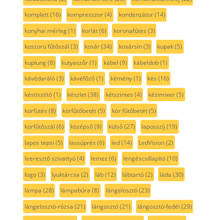
komplett
(16)
kompresszor
(4)
kondenzátor
(14)
konyhai mérleg
(1)
korlát
(6)
koronafűtés
(3)
koszorú fűtőszál
(3)
kosár
(34)
kosársín
(3)
kupak
(5)
kuplung
(8)
kutyaszőr
(1)
kábel
(9)
kábeldob
(1)
kávédaráló
(3)
kávéfőző
(1)
kémény
(1)
kés
(16)
késtisztító
(1)
készlet
(38)
kétszintes
(4)
kézimixer
(5)
körfütés
(8)
körfűtőbetét
(5)
kör fűtőbetét
(5)
körfűtőszál
(6)
középső
(9)
külső
(27)
laposszíj
(19)
lapos tepsi
(5)
lassúprés
(6)
led
(14)
LedVision
(2)
leeresztő szivattyú
(4)
lemez
(6)
lengéscsillapító
(10)
logo
(3)
lyuktárcsa
(2)
láb
(12)
lábtartó
(2)
láda
(30)
lámpa
(28)
lámpabúra
(8)
lángelosztó
(23)
lángelosztó-rózsa
(21)
lángosztó
(21)
lángosztó-fedél
(29)