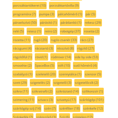
porzsáktartókeret
(10)
porzsáktartóvilla
(9)
programóra
(7)
pumpa
(3)
pálcahőmérő
(1)
pár
(5)
páraelszívó
(50)
párásító
(1)
párátlanító
(1)
rekesz
(29)
relé
(5)
retesz
(1)
retro
(2)
robotgép
(37)
rosetta
(2)
rozetta
(11)
rugó
(20)
rugós-zsanér
(33)
rács
(27)
rácsgumi
(4)
rácstartó
(3)
résszívó
(8)
rögzítő
(27)
rögzítőfül
(1)
rövid
(1)
rúdmixer
(14)
side by side
(53)
smoothie
(2)
SpaceBox
(5)
stift
(10)
sutő hőmérő
(4)
szabályzó
(1)
szeletelő
(20)
szennytálca
(1)
szenzor
(5)
szett
(29)
szigetelés
(2)
szigetelő
(3)
szigetelőcsík
(2)
szikra
(11)
szikratrafó
(2)
szikráztató
(14)
szilikonzsír
(1)
szimering
(11)
szivacs
(3)
szivattyú
(17)
szárítógép
(101)
szárítógép szíj
(14)
szén
(7)
szénfilter
(18)
szénkefe
(12)
Szénkefék
(7)
szénszűrő
(3)
Szíj
(6)
színtelen
(17)