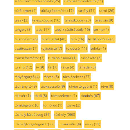
sütő üzemmódkapcsoló
(25)
sütő üzemmódváltó
(11)
sűtő-timer
(4)
sűtőajtó tömítés
(17)
tartály
(51)
tartó
(26)
tasak
(2)
teleszkópcső
(16)
teleszkópos
(20)
televízió
(9)
tengely
(3)
tepsi
(17)
tepsik sütőrácsok
(16)
termo
(4)
termoelem
(6)
termosztát
(46)
tető
(16)
textil porzsák
(6)
tisztítószer
(1)
tojástartó
(7)
toldócső
(11)
tolóka
(1)
transzformátor
(3)
turbina csavar
(1)
turbókefe
(6)
turmix
(12)
tv
(9)
tál
(7)
tálca
(4)
tálfedél
(3)
tányérgörgő
(4)
tárcsa
(5)
tárolórekesz
(37)
távirányító
(9)
távkapcsoló
(9)
távtartó gyűrű
(1)
tévé
(8)
tölcsér
(1)
töltő
(8)
tömszelence
(1)
tömítés
(67)
tömítőgyűrű
(6)
tömőrúd
(1)
tüske
(2)
tüzhely külsőüveg
(31)
tűzhely
(563)
tűzhelyforgatógomb
(22)
univerzális
(4)
v-szíj
(11)