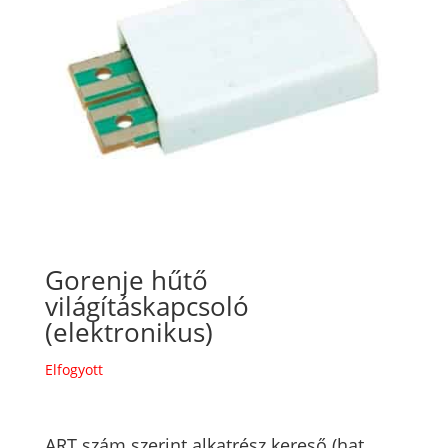
Gorenje hűtő
világításkapcsoló
(elektronikus)
Elfogyott
ART szám szerint alkatrész kereső (hat