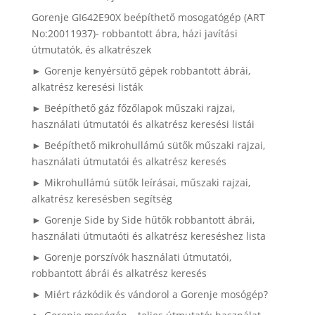
Gorenje GI642E90X beépíthető mosogatógép (ART
No:20011937)- robbantott ábra, házi javítási
útmutatók, és alkatrészek
► Gorenje kenyérsütő gépek robbantott ábrái,
alkatrész keresési listák
► Beépíthető gáz főzőlapok műszaki rajzai,
használati útmutatói és alkatrész keresési listái
► Beépíthető mikrohullámú sütők műszaki rajzai,
használati útmutatói és alkatrész keresés
► Mikrohullámú sütők leírásai, műszaki rajzai,
alkatrész keresésben segítség
► Gorenje Side by Side hűtők robbantott ábrái,
használati útmutaóti és alkatrész kereséshez lista
► Gorenje porszívók használati útmutatói,
robbantott ábrái és alkatrész keresés
► Miért rázkódik és vándorol a Gorenje mosógép?