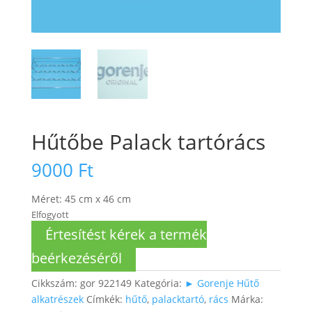
Hűtőbe Palack tartórács
9000
Ft
Méret: 45 cm x 46 cm
Elfogyott
Értesítést kérek a termék
beérkezéséről
Cikkszám:
gor 922149
Kategória:
► Gorenje Hűtő
alkatrészek
Címkék:
hűtő
,
palacktartó
,
rács
Márka: