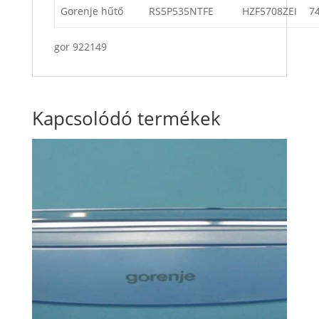
Gorenje hűtő
RS5P535NTFE
HZF5708ZEI
7
gor 922149
Kapcsolódó termékek