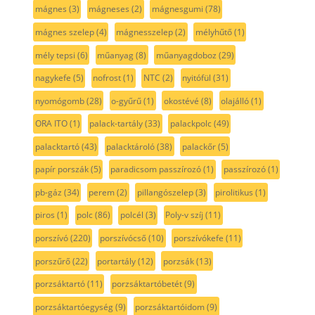
mágnes
(3)
mágneses
(2)
mágnesgumi
(78)
mágnes szelep
(4)
mágnesszelep
(2)
mélyhűtő
(1)
mély tepsi
(6)
műanyag
(8)
műanyagdoboz
(29)
nagykefe
(5)
nofrost
(1)
NTC
(2)
nyitófül
(31)
nyomógomb
(28)
o-gyűrű
(1)
okostévé
(8)
olajálló
(1)
ORA ITO
(1)
palack-tartály
(33)
palackpolc
(49)
palacktartó
(43)
palacktároló
(38)
palackőr
(5)
papír porszák
(5)
paradicsom passzírozó
(1)
passzírozó
(1)
pb-gáz
(34)
perem
(2)
pillangószelep
(3)
pirolitikus
(1)
piros
(1)
polc
(86)
polcél
(3)
Poly-v szíj
(11)
porszívó
(220)
porszívócső
(10)
porszívókefe
(11)
porszűrő
(22)
portartály
(12)
porzsák
(13)
porzsáktartó
(11)
porzsáktartóbetét
(9)
porzsáktartóegység
(9)
porzsáktartóidom
(9)