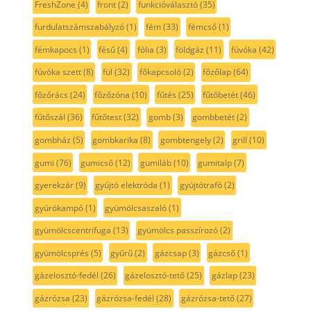
FreshZone
(4)
front
(2)
funkcióválasztó
(35)
furdulatszámszabályzó
(1)
fém
(33)
fémcső
(1)
fémkapocs
(1)
fésű
(4)
fólia
(3)
földgáz
(11)
fúvóka
(42)
fúvóka szett
(8)
fül
(32)
főkapcsoló
(2)
főzőlap
(64)
főzőrács
(24)
főzőzóna
(10)
fűtés
(25)
fűtőbetét
(46)
fűtőszál
(36)
fűtőtest
(32)
gomb
(3)
gombbetét
(2)
gombház
(5)
gombkarika
(8)
gombtengely
(2)
grill
(10)
gumi
(76)
gumicső
(12)
gumiláb
(10)
gumitalp
(7)
gyerekzár
(9)
gyújtó elektróda
(1)
gyújtótrafó
(2)
gyúrókampó
(1)
gyümölcsaszaló
(1)
gyümölcscentrifuga
(13)
gyümölcs passzírozó
(2)
gyümölcsprés
(5)
gyűrű
(2)
gázcsap
(3)
gázcső
(1)
gázelosztó-fedél
(26)
gázelosztó-tető
(25)
gázlap
(23)
gázrózsa
(23)
gázrózsa-fedél
(28)
gázrózsa-tető
(27)