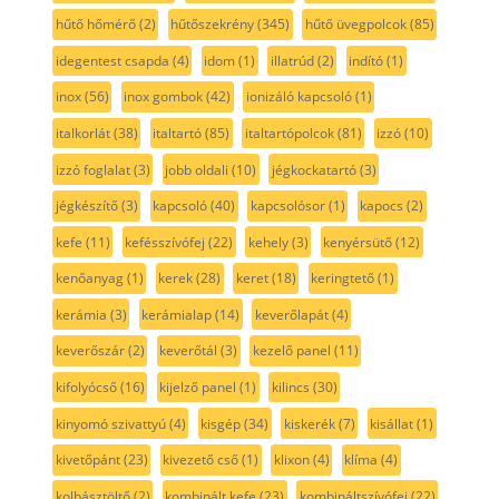
hűtő hőmérő
(2)
hűtőszekrény
(345)
hűtő üvegpolcok
(85)
idegentest csapda
(4)
idom
(1)
illatrúd
(2)
indító
(1)
inox
(56)
inox gombok
(42)
ionizáló kapcsoló
(1)
italkorlát
(38)
italtartó
(85)
italtartópolcok
(81)
izzó
(10)
izzó foglalat
(3)
jobb oldali
(10)
jégkockatartó
(3)
jégkészítő
(3)
kapcsoló
(40)
kapcsolósor
(1)
kapocs
(2)
kefe
(11)
kefésszívófej
(22)
kehely
(3)
kenyérsütő
(12)
kenőanyag
(1)
kerek
(28)
keret
(18)
keringtető
(1)
kerámia
(3)
kerámialap
(14)
keverőlapát
(4)
keverőszár
(2)
keverőtál
(3)
kezelő panel
(11)
kifolyócső
(16)
kijelző panel
(1)
kilincs
(30)
kinyomó szivattyú
(4)
kisgép
(34)
kiskerék
(7)
kisállat
(1)
kivetőpánt
(23)
kivezető cső
(1)
klixon
(4)
klíma
(4)
kolbásztöltő
(2)
kombinált kefe
(23)
kombináltszívófej
(22)