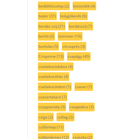
beőblítőszelep
(2)
biztosíték
(4)
bojler
(31)
bolygókerék
(6)
bordás szíj
(21)
bordásszíj
(7)
borító
(2)
botmixer
(16)
burkolat
(5)
citrusprés
(3)
Crispzone
(13)
csapágy
(40)
csatlakozódoboz
(4)
csatlakozóház
(4)
csatlakozóidom
(1)
csavar
(7)
csavartakaró
(7)
csepptartály
(3)
csepptálca
(3)
csiga
(2)
csillag
(2)
csillámlap
(11)
csillámlemez
(12)
csúszka
(2)