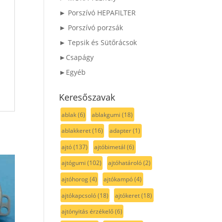
► Porszívó HEPAFILTER
► Porszívó porzsák
► Tepsik és Sütőrácsok
►Csapágy
►Egyéb
Keresőszavak
ablak
(6)
ablakgumi
(18)
ablakkeret
(16)
adapter
(1)
ajtó
(137)
ajtóbimetál
(6)
ajtógumi
(102)
ajtóhatároló
(2)
ajtóhorog
(4)
ajtókampó
(4)
ajtókapcsoló
(18)
ajtókeret
(18)
ajtónyitás érzékelő
(6)