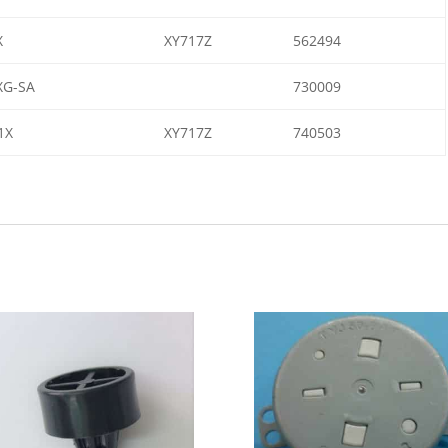
X
XY717Z
562494
XG-SA
730009
1X
XY717Z
740503