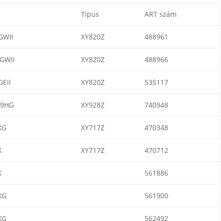
Típus
ART szám
WII
XY820Z
488961
GWII
XY820Z
488966
EII
XY820Z
535117
9HG
XY928Z
740948
XG
XY717Z
470348
X
XY717Z
470712
X
561886
XG
561900
XG
562492