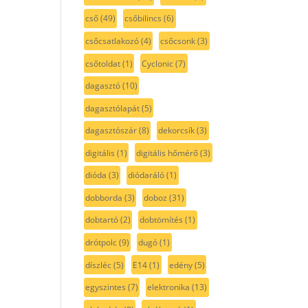
cső
(49)
csőbilincs
(6)
csőcsatlakozó
(4)
csőcsonk
(3)
csőtoldat
(1)
Cyclonic
(7)
dagasztó
(10)
dagasztólapát
(5)
dagasztószár
(8)
dekorcsík
(3)
digitális
(1)
digitális hőmérő
(3)
dióda
(3)
diódaráló
(1)
dobborda
(3)
doboz
(31)
dobtartó
(2)
dobtömítés
(1)
drótpolc
(9)
dugó
(1)
díszléc
(5)
E14
(1)
edény
(5)
egyszintes
(7)
elektronika
(13)