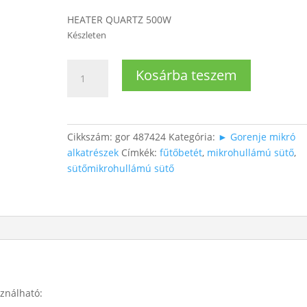
HEATER QUARTZ 500W
Készleten
Infragrill
Kosárba teszem
fűtőbetét
mikróba
500W
mennyiség
Cikkszám:
gor 487424
Kategória:
► Gorenje mikró
alkatrészek
Címkék:
fűtőbetét
,
mikrohullámú sütő
,
sütőmikrohullámú sütő
ználható: