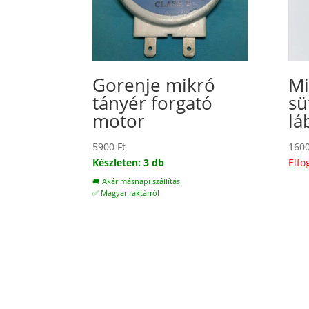
Gorenje mikró
Mi
tányér forgató
sü
motor
lá
5900
Ft
160
Készleten: 3 db
Elfo
🚚 Akár másnapi szállítás
✅ Magyar raktárról