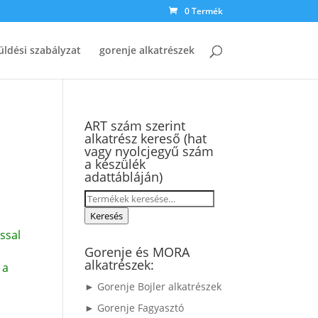
0 Termék
üldési szabályzat
gorenje alkatrészek
ART szám szerint
alkatrész kereső (hat
vagy nyolcjegyű szám
a készülék
adattábláján)
Keresés
a
Keresés
következőre:
ssal
Gorenje és MORA
alkatrészek:
 a
► Gorenje Bojler alkatrészek
► Gorenje Fagyasztó