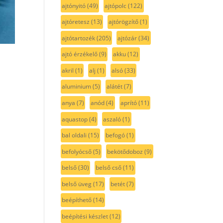
ajtónyitó
(49)
ajtópolc
(122)
ajtóretesz
(13)
ajtórögzítő
(1)
ajtótartozék
(205)
ajtózár
(34)
ajtó érzékelő
(9)
akku
(12)
akril
(1)
alj
(1)
alsó
(33)
aluminium
(5)
alátét
(7)
anya
(7)
anód
(4)
aprító
(11)
aquastop
(4)
aszaló
(1)
bal oldali
(15)
befogó
(1)
befolyócső
(5)
bekötődoboz
(9)
belső
(30)
belső cső
(11)
belső üveg
(17)
betét
(7)
beépíthető
(14)
beépítési készlet
(12)