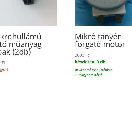
krohullámú
Mikró tányér
tő műanyag
forgató motor
bak (2db)
3800
Ft
Készleten: 3 db
0
Ft
gyott
🚚 Akár másnapi szállítás
✅ Magyar raktárról