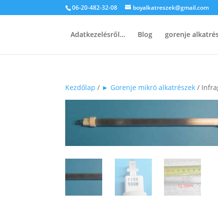
06-20-482-32-08
boyalkatreszek@gmail.com
Adatkezelésről…
Blog
gorenje alkatr
Kezdőlap
/
► Gorenje mikró alkatrészek
/ Infr