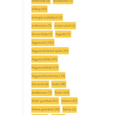
elektróda
(8)
elválasztó
(1)
előlap
(60)
energia szabályzó
(2)
evőeszköz
(5)
ezüst színű
(2)
facsarókúp
(1)
fagadó
(1)
fagyasztó
(182)
fagyasztó belső ajtók
(35)
fagyasztófiók
(45)
fagyasztóláda
(27)
fagyasztószekrény
(14)
fali tartó
(4)
fedél
(38)
fedőlemez
(7)
fehér
(64)
fehér gombok
(41)
fekete
(45)
fekete gombok
(26)
felirat
(2)