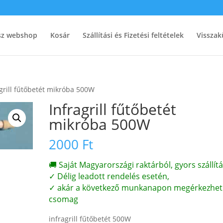
ész webshop
Kosár
Szállítási és Fizetési feltételek
Visszak
agrill fűtőbetét mikróba 500W
Infragrill fűtőbetét
mikróba 500W
2000
Ft
🚚 Saját Magyarországi raktárból, gyors szállítá
✓ Délig leadott rendelés esetén,
✓ akár a következő munkanapon megérkezhet
csomag
infragrill fűtőbetét 500W