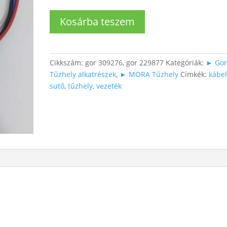
Kábel
Kosárba teszem
szett
főzőlaphoz
mennyiség
Cikkszám:
gor 309276, gor 229877
Kategóriák:
► Gor
Tűzhely alkatrészek
,
► MORA Tűzhely
Címkék:
kábe
sütő
,
tűzhely
,
vezeték