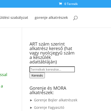
0 Termék
üldési szabályzat
gorenje alkatrészek
ART szám szerint
alkatrész kereső (hat
vagy nyolcjegyű szám
a készülék
adattábláján)
Keresés
ssal
a
Keresés
következőre:
 a
Gorenje és MORA
alkatrészek:
► Gorenje Bojler alkatrészek
► Gorenje Fagyasztó