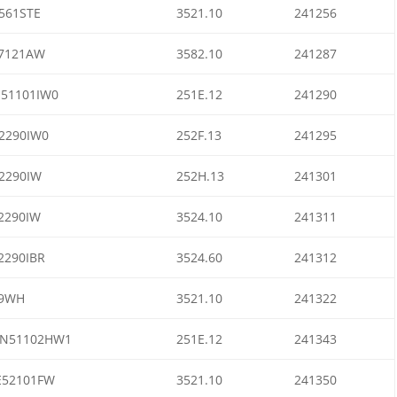
561STE
3521.10
241256
7121AW
3582.10
241287
51101IW0
251E.12
241290
2290IW0
252F.13
241295
2290IW
252H.13
241301
2290IW
3524.10
241311
2290IBR
3524.60
241312
9WH
3521.10
241322
N51102HW1
251E.12
241343
52101FW
3521.10
241350