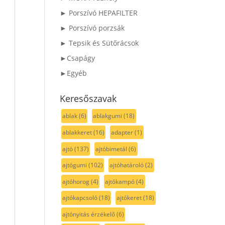
► Porszívó HEPAFILTER
► Porszívó porzsák
► Tepsik és Sütőrácsok
►Csapágy
►Egyéb
Keresőszavak
ablak
(6)
ablakgumi
(18)
ablakkeret
(16)
adapter
(1)
ajtó
(137)
ajtóbimetál
(6)
ajtógumi
(102)
ajtóhatároló
(2)
ajtóhorog
(4)
ajtókampó
(4)
ajtókapcsoló
(18)
ajtókeret
(18)
ajtónyitás érzékelő
(6)