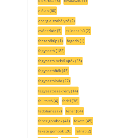
elektróda
(8)
elválasztó
(1)
előlap
(60)
energia szabályzó
(2)
evőeszköz
(5)
ezüst színű
(2)
facsarókúp
(1)
fagadó
(1)
fagyasztó
(182)
fagyasztó belső ajtók
(35)
fagyasztófiók
(45)
fagyasztóláda
(27)
fagyasztószekrény
(14)
fali tartó
(4)
fedél
(38)
fedőlemez
(7)
fehér
(64)
fehér gombok
(41)
fekete
(45)
fekete gombok
(26)
felirat
(2)