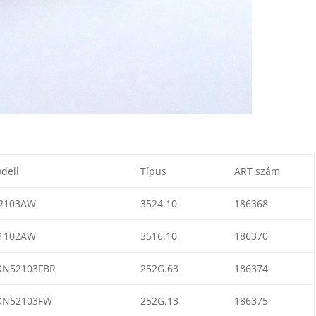
dell
Típus
ART szám
2103AW
3524.10
186368
1102AW
3516.10
186370
N52103FBR
252G.63
186374
N52103FW
252G.13
186375