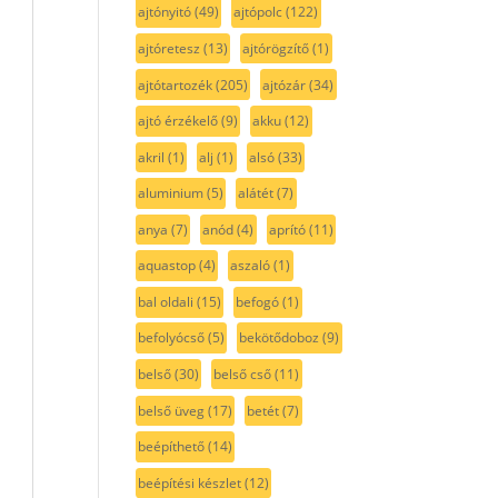
ajtónyitó
(49)
ajtópolc
(122)
ajtóretesz
(13)
ajtórögzítő
(1)
ajtótartozék
(205)
ajtózár
(34)
ajtó érzékelő
(9)
akku
(12)
akril
(1)
alj
(1)
alsó
(33)
aluminium
(5)
alátét
(7)
anya
(7)
anód
(4)
aprító
(11)
aquastop
(4)
aszaló
(1)
bal oldali
(15)
befogó
(1)
befolyócső
(5)
bekötődoboz
(9)
belső
(30)
belső cső
(11)
belső üveg
(17)
betét
(7)
beépíthető
(14)
beépítési készlet
(12)