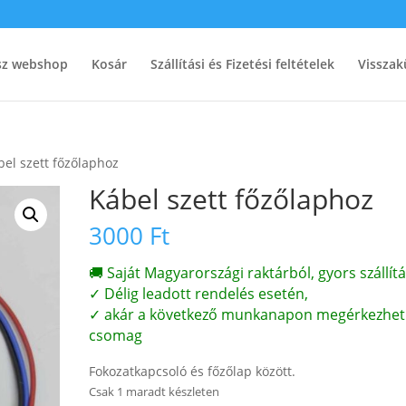
ész webshop
Kosár
Szállítási és Fizetési feltételek
Visszak
bel szett főzőlaphoz
Kábel szett főzőlaphoz
3000
Ft
🚚 Saját Magyarországi raktárból, gyors szállítá
✓ Délig leadott rendelés esetén,
✓ akár a következő munkanapon megérkezhet
csomag
Fokozatkapcsoló és főzőlap között.
Csak 1 maradt készleten