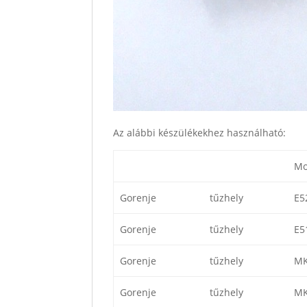
Az alábbi készülékekhez használható:
Mo
Gorenje
tűzhely
E5
Gorenje
tűzhely
E5
Gorenje
tűzhely
MK
Gorenje
tűzhely
MK