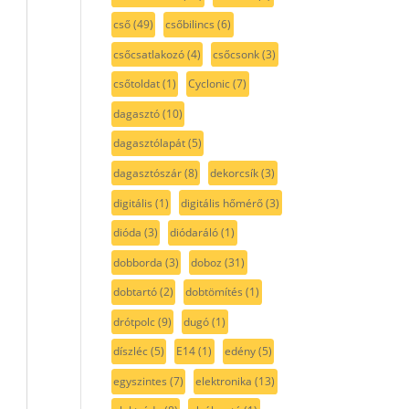
cső
(49)
csőbilincs
(6)
csőcsatlakozó
(4)
csőcsonk
(3)
csőtoldat
(1)
Cyclonic
(7)
dagasztó
(10)
dagasztólapát
(5)
dagasztószár
(8)
dekorcsík
(3)
digitális
(1)
digitális hőmérő
(3)
dióda
(3)
diódaráló
(1)
dobborda
(3)
doboz
(31)
dobtartó
(2)
dobtömítés
(1)
drótpolc
(9)
dugó
(1)
díszléc
(5)
E14
(1)
edény
(5)
egyszintes
(7)
elektronika
(13)