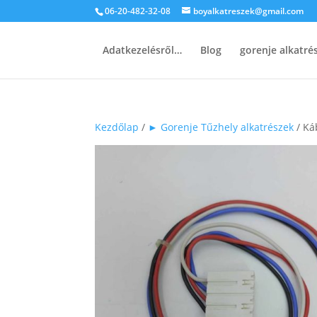
06-20-482-32-08
boyalkatreszek@gmail.com
Adatkezelésről…
Blog
gorenje alkatr
Kezdőlap
/
► Gorenje Tűzhely alkatrészek
/ Ká