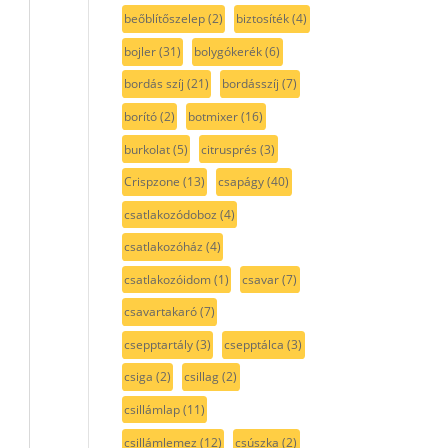
beőblítőszelep
(2)
biztosíték
(4)
bojler
(31)
bolygókerék
(6)
bordás szíj
(21)
bordásszíj
(7)
borító
(2)
botmixer
(16)
burkolat
(5)
citrusprés
(3)
Crispzone
(13)
csapágy
(40)
csatlakozódoboz
(4)
csatlakozóház
(4)
csatlakozóidom
(1)
csavar
(7)
csavartakaró
(7)
csepptartály
(3)
csepptálca
(3)
csiga
(2)
csillag
(2)
csillámlap
(11)
csillámlemez
(12)
csúszka
(2)