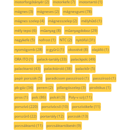
motorforgótányér
(2)
motorkefe
(7)
motortartó
(1)
mágnes
(3)
mágneses
(2)
mágnesgumi
(78)
mágnes szelep
(4)
mágnesszelep
(2)
mélyhűtő
(1)
mély tepsi
(6)
műanyag
(8)
műanyagdoboz
(29)
nagykefe
(5)
nofrost
(1)
NTC
(2)
nyitófül
(31)
nyomógomb
(28)
o-gyűrű
(1)
okostévé
(8)
olajálló
(1)
ORA ITO
(1)
palack-tartály
(33)
palackpolc
(49)
palacktartó
(43)
palacktároló
(38)
palackőr
(5)
papír porszák
(5)
paradicsom passzírozó
(1)
passzírozó
(1)
pb-gáz
(34)
perem
(2)
pillangószelep
(3)
pirolitikus
(1)
piros
(1)
polc
(86)
polcél
(3)
Poly-v szíj
(11)
porszívó
(220)
porszívócső
(10)
porszívókefe
(11)
porszűrő
(22)
portartály
(12)
porzsák
(13)
porzsáktartó
(11)
porzsáktartóbetét
(9)