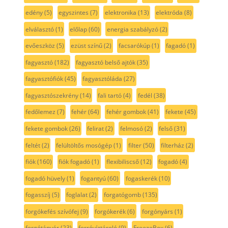
edény
(5)
egyszintes
(7)
elektronika
(13)
elektróda
(8)
elválasztó
(1)
előlap
(60)
energia szabályzó
(2)
evőeszköz
(5)
ezüst színű
(2)
facsarókúp
(1)
fagadó
(1)
fagyasztó
(182)
fagyasztó belső ajtók
(35)
fagyasztófiók
(45)
fagyasztóláda
(27)
fagyasztószekrény
(14)
fali tartó
(4)
fedél
(38)
fedőlemez
(7)
fehér
(64)
fehér gombok
(41)
fekete
(45)
fekete gombok
(26)
felirat
(2)
felmosó
(2)
felső
(31)
feltét
(2)
felültöltős mosógép
(1)
filter
(50)
filterház
(2)
fiók
(160)
fiók fogadó
(1)
flexibiliscső
(12)
fogadó
(4)
fogadó hüvely
(1)
fogantyú
(60)
fogaskerék
(10)
fogasszíj
(5)
foglalat
(2)
forgatógomb
(135)
forgókefés szívófej
(9)
forgókerék
(6)
forgónyárs
(1)
forgótányér
(23)
forróvíztároló
(9)
FreezeBox
(6)