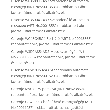
Hisense WF3S8043BW3 Szabadonálló automata
mosógép (ART No:20013533) – robbantott ábra,
javítási útmutatók és alkatrészek
Hisense WF3S9043BW3 Szabadonálló automata
mosógép (ART No:20013532)– robbantott ábra,
javítási útmutatók és alkatrészek
Gorenje WC48G4BG4 Borhűtő (ART No:20013868) –
robbantott ábra, javítási útmutatók és alkatrészek
Gorenje W3D2A854ADS Mosó-szárítógép (Art
No:20011068) – robbantott ábra, javítási útmutatók
és alkatrészek
Hisense WF5I1045BWQ Szabadonálló automata
mosógép (ART No:20015295) – robbantott ábra,
javítási útmutatók és alkatrészek
Gorenje MVC72FW porszívó (ART No:623850)–
robbantott ábra, javítási útmutatók és alkatrészek
Gorenje GI642E90X beépíthető mosogatógép (ART
No:20011937)- robbantott ábra, házi javítási