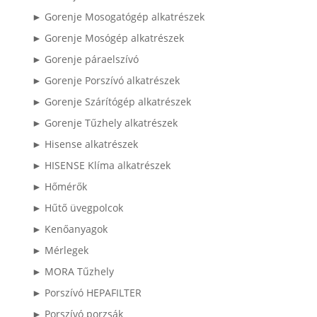
► Gorenje Mosogatógép alkatrészek
► Gorenje Mosógép alkatrészek
► Gorenje páraelszívó
► Gorenje Porszívó alkatrészek
► Gorenje Szárítógép alkatrészek
► Gorenje Tűzhely alkatrészek
► Hisense alkatrészek
► HISENSE Klíma alkatrészek
► Hőmérők
► Hűtő üvegpolcok
► Kenőanyagok
► Mérlegek
► MORA Tűzhely
► Porszívó HEPAFILTER
► Porszívó porzsák