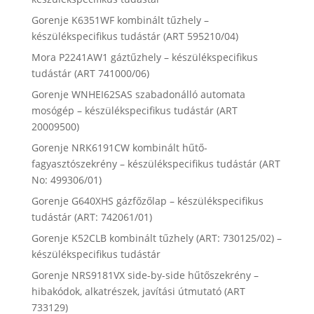
Gorenje K6351WF kombinált tűzhely –
készülékspecifikus tudástár (ART 595210/04)
Mora P2241AW1 gáztűzhely – készülékspecifikus
tudástár (ART 741000/06)
Gorenje WNHEI62SAS szabadonálló automata
mosógép – készülékspecifikus tudástár (ART
20009500)
Gorenje NRK6191CW kombinált hűtő-
fagyasztószekrény – készülékspecifikus tudástár (ART
No: 499306/01)
Gorenje G640XHS gázfőzőlap – készülékspecifikus
tudástár (ART: 742061/01)
Gorenje K52CLB kombinált tűzhely (ART: 730125/02) –
készülékspecifikus tudástár
Gorenje NRS9181VX side-by-side hűtőszekrény –
hibakódok, alkatrészek, javítási útmutató (ART
733129)