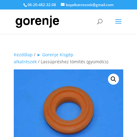
06-20-482-32-08
boyalkatreszek@gmail.com
Kezdőlap
/
► Gorenje Kisgép
alkatrészek
/ Lassúpréshez tömítés (gyümölcs)