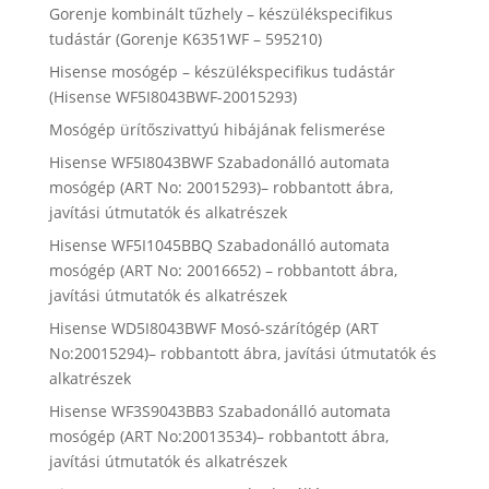
Gorenje kombinált tűzhely – készülékspecifikus
tudástár (Gorenje K6351WF – 595210)
Hisense mosógép – készülékspecifikus tudástár
(Hisense WF5I8043BWF-20015293)
Mosógép ürítőszivattyú hibájának felismerése
Hisense WF5I8043BWF Szabadonálló automata
mosógép (ART No: 20015293)– robbantott ábra,
javítási útmutatók és alkatrészek
Hisense WF5I1045BBQ Szabadonálló automata
mosógép (ART No: 20016652) – robbantott ábra,
javítási útmutatók és alkatrészek
Hisense WD5I8043BWF Mosó-szárítógép (ART
No:20015294)– robbantott ábra, javítási útmutatók és
alkatrészek
Hisense WF3S9043BB3 Szabadonálló automata
mosógép (ART No:20013534)– robbantott ábra,
javítási útmutatók és alkatrészek