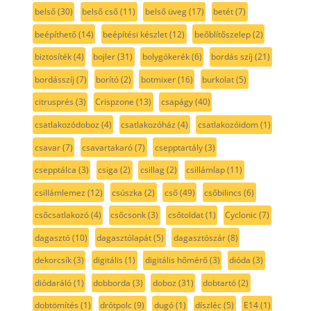
belső
(30)
belső cső
(11)
belső üveg
(17)
betét
(7)
beépíthető
(14)
beépítési készlet
(12)
beőblítőszelep
(2)
biztosíték
(4)
bojler
(31)
bolygókerék
(6)
bordás szíj
(21)
bordásszíj
(7)
borító
(2)
botmixer
(16)
burkolat
(5)
citrusprés
(3)
Crispzone
(13)
csapágy
(40)
csatlakozódoboz
(4)
csatlakozóház
(4)
csatlakozóidom
(1)
csavar
(7)
csavartakaró
(7)
csepptartály
(3)
csepptálca
(3)
csiga
(2)
csillag
(2)
csillámlap
(11)
csillámlemez
(12)
csúszka
(2)
cső
(49)
csőbilincs
(6)
csőcsatlakozó
(4)
csőcsonk
(3)
csőtoldat
(1)
Cyclonic
(7)
dagasztó
(10)
dagasztólapát
(5)
dagasztószár
(8)
dekorcsík
(3)
digitális
(1)
digitális hőmérő
(3)
dióda
(3)
diódaráló
(1)
dobborda
(3)
doboz
(31)
dobtartó
(2)
dobtömítés
(1)
drótpolc
(9)
dugó
(1)
díszléc
(5)
E14
(1)