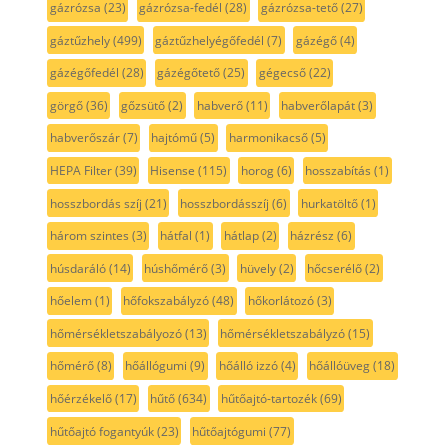
gázrózsa
(23)
gázrózsa-fedél
(28)
gázrózsa-tető
(27)
gáztűzhely
(499)
gáztűzhelyégőfedél
(7)
gázégő
(4)
gázégőfedél
(28)
gázégőtető
(25)
gégecső
(22)
görgő
(36)
gőzsütő
(2)
habverő
(11)
habverőlapát
(3)
habverőszár
(7)
hajtómű
(5)
harmonikacső
(5)
HEPA Filter
(39)
Hisense
(115)
horog
(6)
hosszabítás
(1)
hosszbordás szíj
(21)
hosszbordásszíj
(6)
hurkatöltő
(1)
három szintes
(3)
hátfal
(1)
hátlap
(2)
házrész
(6)
húsdaráló
(14)
húshőmérő
(3)
hüvely
(2)
hőcserélő
(2)
hőelem
(1)
hőfokszabályzó
(48)
hőkorlátozó
(3)
hőmérsékletszabályozó
(13)
hőmérsékletszabályzó
(15)
hőmérő
(8)
hőállógumi
(9)
hőálló izzó
(4)
hőállóüveg
(18)
hőérzékelő
(17)
hűtő
(634)
hűtőajtó-tartozék
(69)
hűtőajtó fogantyúk
(23)
hűtőajtógumi
(77)