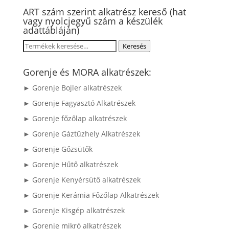
ART szám szerint alkatrész kereső (hat
vagy nyolcjegyű szám a készülék
adattábláján)
Keresés
Keresés
a
következőre:
Gorenje és MORA alkatrészek:
► Gorenje Bojler alkatrészek
► Gorenje Fagyasztó Alkatrészek
► Gorenje főzőlap alkatrészek
► Gorenje Gáztűzhely Alkatrészek
► Gorenje Gőzsütők
► Gorenje Hűtő alkatrészek
► Gorenje Kenyérsütő alkatrészek
► Gorenje Kerámia Főzőlap Alkatrészek
► Gorenje Kisgép alkatrészek
► Gorenje mikró alkatrészek