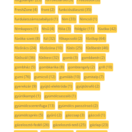
FreshZone
(4)
front
(2)
funkcióválasztó
(35)
furdulatszámszabályzó
(1)
fém
(33)
fémcső
(1)
fémkapocs
(1)
fésű
(4)
fólia
(3)
földgáz
(11)
fúvóka
(42)
fúvóka szett
(8)
fül
(32)
főkapcsoló
(2)
főzőlap
(64)
főzőrács
(24)
főzőzóna
(10)
fűtés
(25)
fűtőbetét
(46)
fűtőszál
(36)
fűtőtest
(32)
gomb
(3)
gombbetét
(2)
gombház
(5)
gombkarika
(8)
gombtengely
(2)
grill
(10)
gumi
(76)
gumicső
(12)
gumiláb
(10)
gumitalp
(7)
gyerekzár
(9)
gyújtó elektróda
(1)
gyújtótrafó
(2)
gyúrókampó
(1)
gyümölcsaszaló
(1)
gyümölcscentrifuga
(13)
gyümölcs passzírozó
(2)
gyümölcsprés
(5)
gyűrű
(2)
gázcsap
(3)
gázcső
(1)
gázelosztó-fedél
(26)
gázelosztó-tető
(25)
gázlap
(23)