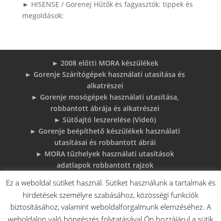
► HISENSE / Gorenej Hűtők és fagyasztók: tippek és
megoldások:
► 2008 előtti MORA készülékek
► Gorenje Szárítógépek használati utasítása és
alkatrészei
► Gorenje mosógépek használati utasítása,
robbantott ábrája és alkatrészei
► Sütőajtó leszerelése (Videó)
► Gorenje beépíthető készülékek használati
utasításai és robbantott ábrái
► MORA tűzhelyek használati utasítások
adatlapok robbantott rajzok
► Gorenje Bojler Vízkő problémák és
Ez a weboldal sütiket használ. Sütiket használunk a tartalmak és
megoldások
hirdetések személyre szabásához, közösségi funkciók
► 6 gyakori sütő hiba, és megoldások
biztosításához, valamint weboldalforgalmunk elemzéséhez. A
♦Gorenje Háztartásigépek adattábláiról:
weboldalon való böngészés folytatásával Ön hozzájárul a sütik