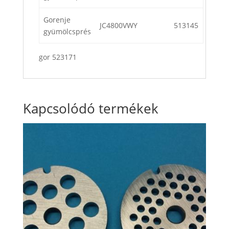
Gorenje
JC4800VWY
513145
gyümölcsprés
gor 523171
Kapcsolódó termékek