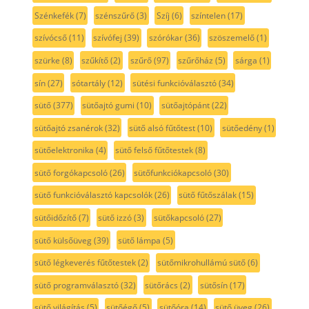
Szénkefék
(7)
szénszűrő
(3)
Szíj
(6)
színtelen
(17)
szívócső
(11)
szívófej
(39)
szórókar
(36)
szöszemelő
(1)
szürke
(8)
szűkítő
(2)
szűrő
(97)
szűrőház
(5)
sárga
(1)
sín
(27)
sótartály
(12)
sütési funkcióválasztó
(34)
sütő
(377)
sütőajtó gumi
(10)
sütőajtópánt
(22)
sütőajtó zsanérok
(32)
sütő alsó fűtőtest
(10)
sütőedény
(1)
sütőelektronika
(4)
sütő felső fűtőtestek
(8)
sütő forgókapcsoló
(26)
sütőfunkciókapcsoló
(30)
sütő funkcióválasztó kapcsolók
(26)
sütő fűtőszálak
(15)
sütőidőzítő
(7)
sütő izzó
(3)
sütőkapcsoló
(27)
sütő külsőüveg
(39)
sütő lámpa
(5)
sütő légkeverés fűtőtestek
(2)
sütőmikrohullámú sütő
(6)
sütő programválasztó
(32)
sütőrács
(2)
sütősín
(17)
sütő világítás
(5)
sütőégő
(5)
sütőóra
(14)
sütő üveg
(26)