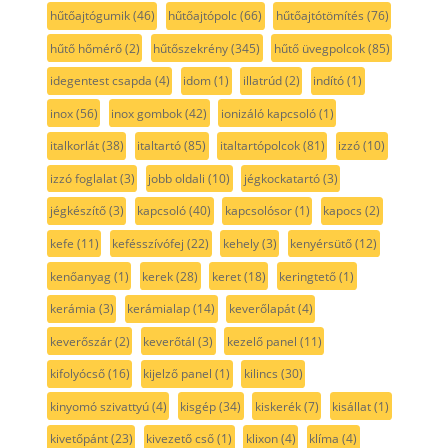
hűtőajtógumik
(46)
hűtőajtópolc
(66)
hűtőajtótömítés
(76)
hűtő hőmérő
(2)
hűtőszekrény
(345)
hűtő üvegpolcok
(85)
idegentest csapda
(4)
idom
(1)
illatrúd
(2)
indító
(1)
inox
(56)
inox gombok
(42)
ionizáló kapcsoló
(1)
italkorlát
(38)
italtartó
(85)
italtartópolcok
(81)
izzó
(10)
izzó foglalat
(3)
jobb oldali
(10)
jégkockatartó
(3)
jégkészítő
(3)
kapcsoló
(40)
kapcsolósor
(1)
kapocs
(2)
kefe
(11)
kefésszívófej
(22)
kehely
(3)
kenyérsütő
(12)
kenőanyag
(1)
kerek
(28)
keret
(18)
keringtető
(1)
kerámia
(3)
kerámialap
(14)
keverőlapát
(4)
keverőszár
(2)
keverőtál
(3)
kezelő panel
(11)
kifolyócső
(16)
kijelző panel
(1)
kilincs
(30)
kinyomó szivattyú
(4)
kisgép
(34)
kiskerék
(7)
kisállat
(1)
kivetőpánt
(23)
kivezető cső
(1)
klixon
(4)
klíma
(4)