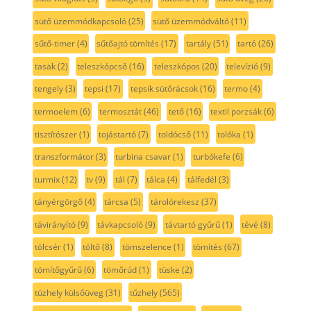
sütő üzemmódkapcsoló
(25)
sütő üzemmódváltó
(11)
sűtő-timer
(4)
sűtőajtó tömítés
(17)
tartály
(51)
tartó
(26)
tasak
(2)
teleszkópcső
(16)
teleszkópos
(20)
televízió
(9)
tengely
(3)
tepsi
(17)
tepsik sütőrácsok
(16)
termo
(4)
termoelem
(6)
termosztát
(46)
tető
(16)
textil porzsák
(6)
tisztítószer
(1)
tojástartó
(7)
toldócső
(11)
tolóka
(1)
transzformátor
(3)
turbina csavar
(1)
turbókefe
(6)
turmix
(12)
tv
(9)
tál
(7)
tálca
(4)
tálfedél
(3)
tányérgörgő
(4)
tárcsa
(5)
tárolórekesz
(37)
távirányító
(9)
távkapcsoló
(9)
távtartó gyűrű
(1)
tévé
(8)
tölcsér
(1)
töltő
(8)
tömszelence
(1)
tömítés
(67)
tömítőgyűrű
(6)
tömőrúd
(1)
tüske
(2)
tüzhely külsőüveg
(31)
tűzhely
(565)