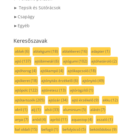
► Tepsik és Sütőrácsok
►Csapágy
►Egyéb
Keresőszavak
ablak
(6)
ablakgumi
(18)
ablakkeret
(16)
adapter
(1)
ajtó
(137)
ajtóbimetál
(6)
ajtógumi
(102)
ajtóhatároló
(2)
ajtóhorog
(4)
ajtókampó
(4)
ajtókapcsoló
(18)
ajtókeret
(18)
ajtónyitás érzékelő
(6)
ajtónyitó
(49)
ajtópolc
(122)
ajtóretesz
(13)
ajtórögzítő
(1)
ajtótartozék
(205)
ajtózár
(34)
ajtó érzékelő
(9)
akku
(12)
akril
(1)
alj
(1)
alsó
(33)
aluminium
(5)
alátét
(7)
anya
(7)
anód
(4)
aprító
(11)
aquastop
(4)
aszaló
(1)
bal oldali
(15)
befogó
(1)
befolyócső
(5)
bekötődoboz
(9)