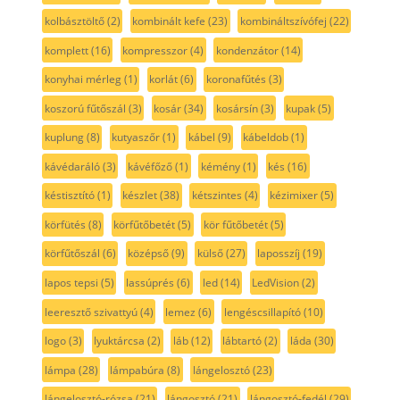
kolbásztöltő
(2)
kombinált kefe
(23)
kombináltszívófej
(22)
komplett
(16)
kompresszor
(4)
kondenzátor
(14)
konyhai mérleg
(1)
korlát
(6)
koronafűtés
(3)
koszorú fűtőszál
(3)
kosár
(34)
kosársín
(3)
kupak
(5)
kuplung
(8)
kutyaszőr
(1)
kábel
(9)
kábeldob
(1)
kávédaráló
(3)
kávéfőző
(1)
kémény
(1)
kés
(16)
késtisztító
(1)
készlet
(38)
kétszintes
(4)
kézimixer
(5)
körfütés
(8)
körfűtőbetét
(5)
kör fűtőbetét
(5)
körfűtőszál
(6)
középső
(9)
külső
(27)
laposszíj
(19)
lapos tepsi
(5)
lassúprés
(6)
led
(14)
LedVision
(2)
leeresztő szivattyú
(4)
lemez
(6)
lengéscsillapító
(10)
logo
(3)
lyuktárcsa
(2)
láb
(12)
lábtartó
(2)
láda
(30)
lámpa
(28)
lámpabúra
(8)
lángelosztó
(23)
lángelosztó-rózsa
(21)
lángosztó
(21)
lángosztó-fedél
(29)