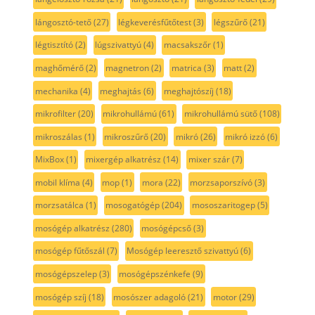
lángosztó-tető
(27)
légkeverésfűtőtest
(3)
légszűrő
(21)
légtisztító
(2)
lúgszivattyú
(4)
macsakszőr
(1)
maghőmérő
(2)
magnetron
(2)
matrica
(3)
matt
(2)
mechanika
(4)
meghajtás
(6)
meghajtószíj
(18)
mikrofilter
(20)
mikrohullámú
(61)
mikrohullámú sütő
(108)
mikroszálas
(1)
mikroszűrő
(20)
mikró
(26)
mikró izzó
(6)
MixBox
(1)
mixergép alkatrész
(14)
mixer szár
(7)
mobil klíma
(4)
mop
(1)
mora
(22)
morzsaporszívó
(3)
morzsatálca
(1)
mosogatógép
(204)
mososzaritogep
(5)
mosógép alkatrész
(280)
mosógépcső
(3)
mosógép fűtőszál
(7)
Mosógép leeresztő szivattyú
(6)
mosógépszelep
(3)
mosógépszénkefe
(9)
mosógép szíj
(18)
mosószer adagoló
(21)
motor
(29)