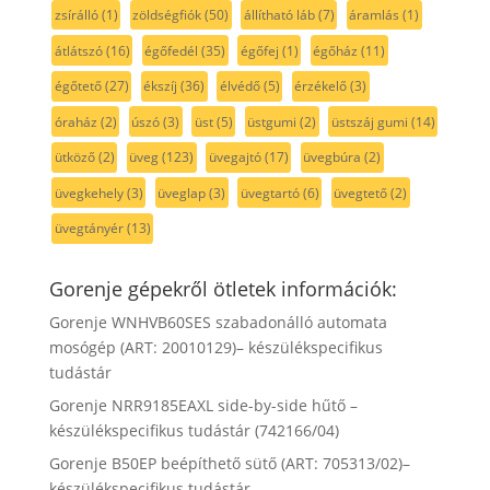
zsírálló
(1)
zöldségfiók
(50)
állítható láb
(7)
áramlás
(1)
átlátszó
(16)
égőfedél
(35)
égőfej
(1)
égőház
(11)
égőtető
(27)
ékszíj
(36)
élvédő
(5)
érzékelő
(3)
óraház
(2)
úszó
(3)
üst
(5)
üstgumi
(2)
üstszáj gumi
(14)
ütköző
(2)
üveg
(123)
üvegajtó
(17)
üvegbúra
(2)
üvegkehely
(3)
üveglap
(3)
üvegtartó
(6)
üvegtető
(2)
üvegtányér
(13)
Gorenje gépekről ötletek információk:
Gorenje WNHVB60SES szabadonálló automata
mosógép (ART: 20010129)– készülékspecifikus
tudástár
Gorenje NRR9185EAXL side-by-side hűtő –
készülékspecifikus tudástár (742166/04)
Gorenje B50EP beépíthető sütő (ART: 705313/02)–
készülékspecifikus tudástár