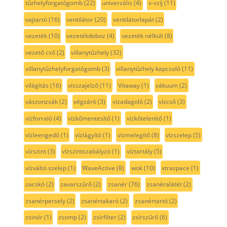
tűzhelyforgatógomb
(22)
univerzális
(4)
v-szíj
(11)
vajtartó
(16)
ventilátor
(20)
ventilátorlapát
(2)
vezeték
(10)
vezetékdoboz
(4)
vezeték nélküli
(8)
vezető cső
(2)
villanytűzhely
(32)
villanytűzhelyforgatógomb
(3)
villanytűzhely kapcsoló
(11)
világítás
(16)
visszajelző
(11)
Vitaway
(1)
vákuum
(2)
vászonzsák
(2)
végzáró
(3)
vízadagoló
(2)
vízcső
(3)
vízforraló
(4)
vízkőmentesítő
(1)
vízkőtelenítő
(1)
vízleengedő
(1)
vízlágyító
(1)
vízmelegítő
(8)
vízszelep
(5)
vízszint
(3)
vízszintszabályzó
(1)
víztartály
(5)
vízváltó szelep
(1)
WaveActive
(8)
wok
(10)
xtraspace
(1)
zacskó
(2)
zavarszűrő
(2)
zsanér
(76)
zsanéralátét
(2)
zsanérpersely
(2)
zsanértakaró
(2)
zsanértartó
(2)
zsinór
(1)
zsomp
(2)
zsírfilter
(2)
zsírszűrő
(6)