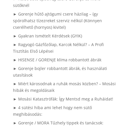
sütőknél
► Gorenje hűtő ajtógumi csere házilag – így
spórolhatsz tízezreket szerviz nélkül (Könnyen
cserélhető (hornyos) kivitel)
► Gyakran Ismételt Kérdések (GYIK)
► Ragyogó Gázfőzőlap, Karcok Nélkül? – A Profi
Tisztítás Első Lépései
► HISENSE / GORENJE klíma robbantott ábrák
► Gorenje bojler robbantott ábrák, és használati
utasítások
► Miért károsodnak a ruhák mosás közben? – Mosási
hibák és megoldásaik
► Mosási Katasztrófák: Így Mentsd meg a Ruháidat!
► 4 sütési hiba ami lehet hogy nem sütő
meghibásodás:
► Gorenje / MORA Tűzhely tippek és tanácsok: