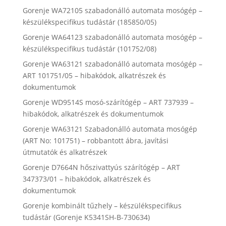
Gorenje WA72105 szabadonálló automata mosógép –
készülékspecifikus tudástár (185850/05)
Gorenje WA64123 szabadonálló automata mosógép –
készülékspecifikus tudástár (101752/08)
Gorenje WA63121 szabadonálló automata mosógép –
ART 101751/05 – hibakódok, alkatrészek és
dokumentumok
Gorenje WD9514S mosó-szárítógép – ART 737939 –
hibakódok, alkatrészek és dokumentumok
Gorenje WA63121 Szabadonálló automata mosógép
(ART No: 101751) – robbantott ábra, javítási
útmutatók és alkatrészek
Gorenje D7664N hőszivattyús szárítógép – ART
347373/01 – hibakódok, alkatrészek és
dokumentumok
Gorenje kombinált tűzhely – készülékspecifikus
tudástár (Gorenje K5341SH-B-730634)