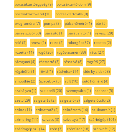
porzsáktartóegység
(9)
porzsáktartóidom
(9)
porzsáktartókeret
(10)
porzsáktartóvilla
(9)
programóra
(7)
pumpa
(3)
pálcahőmérő
(1)
pár
(5)
páraelszívó
(50)
párásító
(1)
párátlanító
(1)
rekesz
(29)
relé
(5)
retesz
(1)
retro
(2)
robotgép
(37)
rosetta
(2)
rozetta
(11)
rugó
(20)
rugós-zsanér
(33)
rács
(27)
rácsgumi
(4)
rácstartó
(3)
résszívó
(8)
rögzítő
(27)
rögzítőfül
(1)
rövid
(1)
rúdmixer
(14)
side by side
(53)
smoothie
(2)
SpaceBox
(5)
stift
(10)
sutő hőmérő
(4)
szabályzó
(1)
szeletelő
(20)
szennytálca
(1)
szenzor
(5)
szett
(29)
szigetelés
(2)
szigetelő
(3)
szigetelőcsík
(2)
szikra
(11)
szikratrafó
(2)
szikráztató
(14)
szilikonzsír
(1)
szimering
(11)
szivacs
(3)
szivattyú
(17)
szárítógép
(101)
szárítógép szíj
(14)
szén
(7)
szénfilter
(18)
szénkefe
(12)