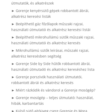
útmutatók, és alkatrészek
► Gorenje kenyérsütő gépek robbantott ábrái,
alkatrész keresési listák
► Beépíthető gáz főzőlapok műszaki rajzai,
használati útmutatói és alkatrész keresési listái
► Beépíthető mikrohullámú sütők műszaki rajzai,
használati útmutatói és alkatrész keresés
► Mikrohullámú sütők leírásai, műszaki rajzai,
alkatrész keresésben segítség
► Gorenje Side by Side hűtők robbantott ábrái,
használati útmutaóti és alkatrész kereséshez lista
► Gorenje porszívók használati útmutatói,
robbantott ábrái és alkatrész keresés
► Miért rázkódik és vándorol a Gorenje mosógép?
► Gorenje mosógép – teljes útmutató: használat,
hibák, karbantartás
► Külső sütő ajtóüveg csere Gorenje és Mora