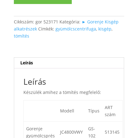
tömítés
(gyümölcs)
mennyiség
Cikkszám:
gor 523171
Kategória:
► Gorenje Kisgép
alkatrészek
Címkék:
gyümölcscentrifuga
,
kisgép
,
tömítés
Leírás
Leírás
Készülék amihez a tömítés megfelelő:
ART
Modell
Típus
szám
Gorenje
GS-
JC4800VWY
513145
gyümölcsprés
102