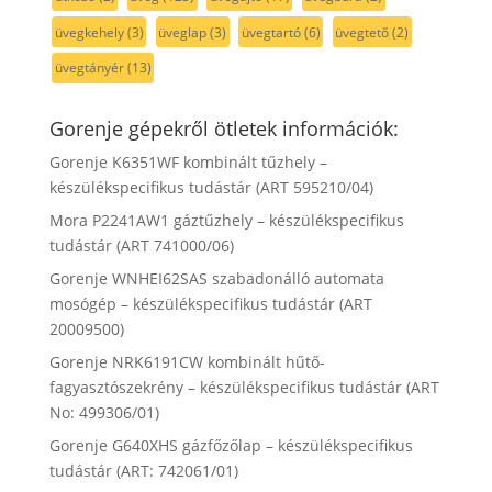
üvegkehely
(3)
üveglap
(3)
üvegtartó
(6)
üvegtető
(2)
üvegtányér
(13)
Gorenje gépekről ötletek információk:
Gorenje K6351WF kombinált tűzhely –
készülékspecifikus tudástár (ART 595210/04)
Mora P2241AW1 gáztűzhely – készülékspecifikus
tudástár (ART 741000/06)
Gorenje WNHEI62SAS szabadonálló automata
mosógép – készülékspecifikus tudástár (ART
20009500)
Gorenje NRK6191CW kombinált hűtő-
fagyasztószekrény – készülékspecifikus tudástár (ART
No: 499306/01)
Gorenje G640XHS gázfőzőlap – készülékspecifikus
tudástár (ART: 742061/01)