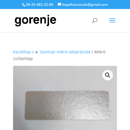
06-20-482-32-08
boyalkatreszek@gmail.com
Kezdőlap
/
► Gorenje mikró alkatrészek
/ Mikró
csillámlap