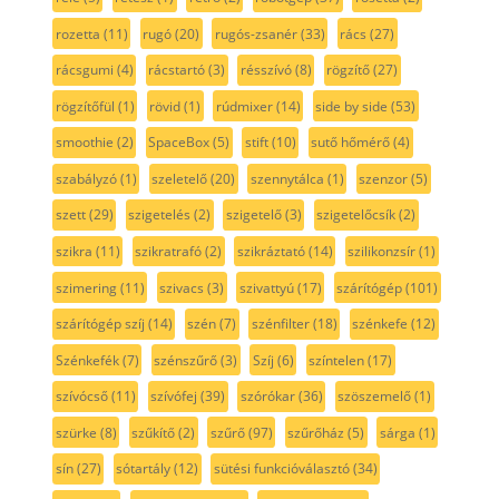
rozetta
(11)
rugó
(20)
rugós-zsanér
(33)
rács
(27)
rácsgumi
(4)
rácstartó
(3)
résszívó
(8)
rögzítő
(27)
rögzítőfül
(1)
rövid
(1)
rúdmixer
(14)
side by side
(53)
smoothie
(2)
SpaceBox
(5)
stift
(10)
sutő hőmérő
(4)
szabályzó
(1)
szeletelő
(20)
szennytálca
(1)
szenzor
(5)
szett
(29)
szigetelés
(2)
szigetelő
(3)
szigetelőcsík
(2)
szikra
(11)
szikratrafó
(2)
szikráztató
(14)
szilikonzsír
(1)
szimering
(11)
szivacs
(3)
szivattyú
(17)
szárítógép
(101)
szárítógép szíj
(14)
szén
(7)
szénfilter
(18)
szénkefe
(12)
Szénkefék
(7)
szénszűrő
(3)
Szíj
(6)
színtelen
(17)
szívócső
(11)
szívófej
(39)
szórókar
(36)
szöszemelő
(1)
szürke
(8)
szűkítő
(2)
szűrő
(97)
szűrőház
(5)
sárga
(1)
sín
(27)
sótartály
(12)
sütési funkcióválasztó
(34)