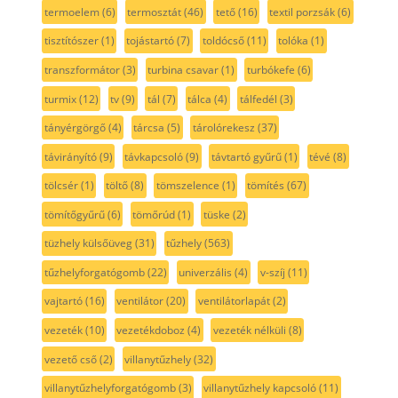
termoelem
(6)
termosztát
(46)
tető
(16)
textil porzsák
(6)
tisztítószer
(1)
tojástartó
(7)
toldócső
(11)
tolóka
(1)
transzformátor
(3)
turbina csavar
(1)
turbókefe
(6)
turmix
(12)
tv
(9)
tál
(7)
tálca
(4)
tálfedél
(3)
tányérgörgő
(4)
tárcsa
(5)
tárolórekesz
(37)
távirányító
(9)
távkapcsoló
(9)
távtartó gyűrű
(1)
tévé
(8)
tölcsér
(1)
töltő
(8)
tömszelence
(1)
tömítés
(67)
tömítőgyűrű
(6)
tömőrúd
(1)
tüske
(2)
tüzhely külsőüveg
(31)
tűzhely
(563)
tűzhelyforgatógomb
(22)
univerzális
(4)
v-szíj
(11)
vajtartó
(16)
ventilátor
(20)
ventilátorlapát
(2)
vezeték
(10)
vezetékdoboz
(4)
vezeték nélküli
(8)
vezető cső
(2)
villanytűzhely
(32)
villanytűzhelyforgatógomb
(3)
villanytűzhely kapcsoló
(11)