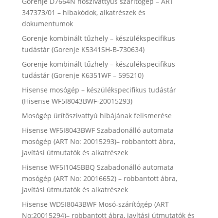
Gorenje D7664N hőszivattyús szárítógép – ART
347373/01 – hibakódok, alkatrészek és
dokumentumok
Gorenje kombinált tűzhely – készülékspecifikus
tudástár (Gorenje K5341SH-B-730634)
Gorenje kombinált tűzhely – készülékspecifikus
tudástár (Gorenje K6351WF – 595210)
Hisense mosógép – készülékspecifikus tudástár
(Hisense WF5I8043BWF-20015293)
Mosógép ürítőszivattyú hibájának felismerése
Hisense WF5I8043BWF Szabadonálló automata
mosógép (ART No: 20015293)– robbantott ábra,
javítási útmutatók és alkatrészek
Hisense WF5I1045BBQ Szabadonálló automata
mosógép (ART No: 20016652) – robbantott ábra,
javítási útmutatók és alkatrészek
Hisense WD5I8043BWF Mosó-szárítógép (ART
No:20015294)– robbantott ábra, javítási útmutatók és