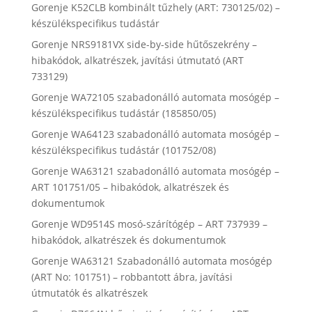
Gorenje K52CLB kombinált tűzhely (ART: 730125/02) –
készülékspecifikus tudástár
Gorenje NRS9181VX side-by-side hűtőszekrény –
hibakódok, alkatrészek, javítási útmutató (ART
733129)
Gorenje WA72105 szabadonálló automata mosógép –
készülékspecifikus tudástár (185850/05)
Gorenje WA64123 szabadonálló automata mosógép –
készülékspecifikus tudástár (101752/08)
Gorenje WA63121 szabadonálló automata mosógép –
ART 101751/05 – hibakódok, alkatrészek és
dokumentumok
Gorenje WD9514S mosó-szárítógép – ART 737939 –
hibakódok, alkatrészek és dokumentumok
Gorenje WA63121 Szabadonálló automata mosógép
(ART No: 101751) – robbantott ábra, javítási
útmutatók és alkatrészek