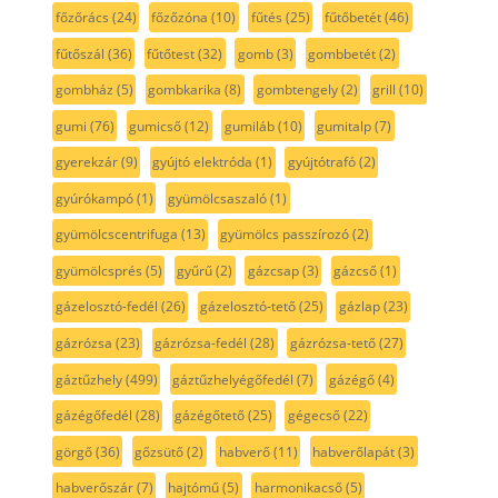
főzőrács
(24)
főzőzóna
(10)
fűtés
(25)
fűtőbetét
(46)
fűtőszál
(36)
fűtőtest
(32)
gomb
(3)
gombbetét
(2)
gombház
(5)
gombkarika
(8)
gombtengely
(2)
grill
(10)
gumi
(76)
gumicső
(12)
gumiláb
(10)
gumitalp
(7)
gyerekzár
(9)
gyújtó elektróda
(1)
gyújtótrafó
(2)
gyúrókampó
(1)
gyümölcsaszaló
(1)
gyümölcscentrifuga
(13)
gyümölcs passzírozó
(2)
gyümölcsprés
(5)
gyűrű
(2)
gázcsap
(3)
gázcső
(1)
gázelosztó-fedél
(26)
gázelosztó-tető
(25)
gázlap
(23)
gázrózsa
(23)
gázrózsa-fedél
(28)
gázrózsa-tető
(27)
gáztűzhely
(499)
gáztűzhelyégőfedél
(7)
gázégő
(4)
gázégőfedél
(28)
gázégőtető
(25)
gégecső
(22)
görgő
(36)
gőzsütő
(2)
habverő
(11)
habverőlapát
(3)
habverőszár
(7)
hajtómű
(5)
harmonikacső
(5)