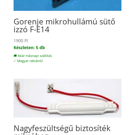
Gorenje mikrohullámú sütő
izzó F-E14
1900
Ft
Készleten: 5 db
🚚 Akár másnapi szállítás
✅ Magyar raktárról
Nagyfeszültségű biztosíték