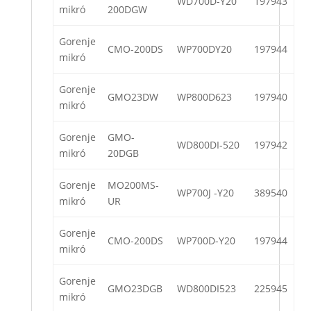
WD700D-Y20
197943
mikró
200DGW
Gorenje
CMO-200DS
WP700DY20
197944
mikró
Gorenje
GMO23DW
WP800D623
197940
mikró
Gorenje
GMO-
WD800DI-520
197942
mikró
20DGB
Gorenje
MO200MS-
WP700J -Y20
389540
mikró
UR
Gorenje
CMO-200DS
WP700D-Y20
197944
mikró
Gorenje
GMO23DGB
WD800DI523
225945
mikró