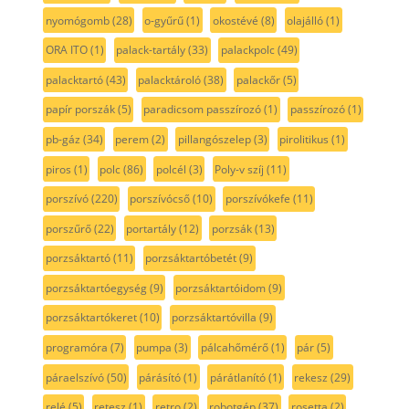
nyomógomb
(28)
o-gyűrű
(1)
okostévé
(8)
olajálló
(1)
ORA ITO
(1)
palack-tartály
(33)
palackpolc
(49)
palacktartó
(43)
palacktároló
(38)
palackőr
(5)
papír porszák
(5)
paradicsom passzírozó
(1)
passzírozó
(1)
pb-gáz
(34)
perem
(2)
pillangószelep
(3)
pirolitikus
(1)
piros
(1)
polc
(86)
polcél
(3)
Poly-v szíj
(11)
porszívó
(220)
porszívócső
(10)
porszívókefe
(11)
porszűrő
(22)
portartály
(12)
porzsák
(13)
porzsáktartó
(11)
porzsáktartóbetét
(9)
porzsáktartóegység
(9)
porzsáktartóidom
(9)
porzsáktartókeret
(10)
porzsáktartóvilla
(9)
programóra
(7)
pumpa
(3)
pálcahőmérő
(1)
pár
(5)
páraelszívó
(50)
párásító
(1)
párátlanító
(1)
rekesz
(29)
relé
(5)
retesz
(1)
retro
(2)
robotgép
(37)
rosetta
(2)