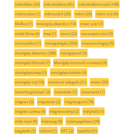
mikrofilter
(20)
mikrohullámú
(61)
mikrohullámú sütő
(108)
mikroszálas
(1)
mikroszűrő
(20)
mikró
(26)
mikró izzó
(6)
MixBox
(1)
mixergép alkatrész
(14)
mixer szár
(7)
mobil klíma
(4)
mop
(1)
mora
(22)
morzsaporszívó
(3)
morzsatálca
(1)
mosogatógép
(204)
mososzaritogep
(5)
mosógép alkatrész
(280)
mosógépcső
(3)
mosógép fűtőszál
(7)
Mosógép leeresztő szivattyú
(6)
mosógépszelep
(3)
mosógépszénkefe
(9)
mosógép szíj
(18)
mosószer adagoló
(21)
motor
(29)
motorforgótányér
(2)
motorkefe
(7)
motortartó
(1)
mágnes
(3)
mágneses
(2)
mágnesgumi
(78)
mágnes szelep
(4)
mágnesszelep
(2)
mélyhűtő
(1)
mély tepsi
(6)
műanyag
(8)
műanyagdoboz
(29)
nagykefe
(5)
nofrost
(1)
NTC
(2)
nyitófül
(31)