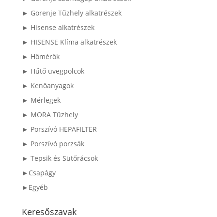
► Gorenje Tűzhely alkatrészek
► Hisense alkatrészek
► HISENSE Klíma alkatrészek
► Hőmérők
► Hűtő üvegpolcok
► Kenőanyagok
► Mérlegek
► MORA Tűzhely
► Porszívó HEPAFILTER
► Porszívó porzsák
► Tepsik és Sütőrácsok
►Csapágy
►Egyéb
Keresőszavak