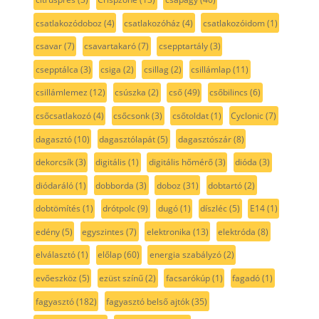
csatlakozódoboz
(4)
csatlakozóház
(4)
csatlakozóidom
(1)
csavar
(7)
csavartakaró
(7)
csepptartály
(3)
csepptálca
(3)
csiga
(2)
csillag
(2)
csillámlap
(11)
csillámlemez
(12)
csúszka
(2)
cső
(49)
csőbilincs
(6)
csőcsatlakozó
(4)
csőcsonk
(3)
csőtoldat
(1)
Cyclonic
(7)
dagasztó
(10)
dagasztólapát
(5)
dagasztószár
(8)
dekorcsík
(3)
digitális
(1)
digitális hőmérő
(3)
dióda
(3)
diódaráló
(1)
dobborda
(3)
doboz
(31)
dobtartó
(2)
dobtömítés
(1)
drótpolc
(9)
dugó
(1)
díszléc
(5)
E14
(1)
edény
(5)
egyszintes
(7)
elektronika
(13)
elektróda
(8)
elválasztó
(1)
előlap
(60)
energia szabályzó
(2)
evőeszköz
(5)
ezüst színű
(2)
facsarókúp
(1)
fagadó
(1)
fagyasztó
(182)
fagyasztó belső ajtók
(35)