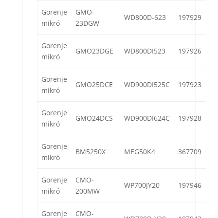
Gorenje
GMO-
WD800D-623
197929
mikró
23DGW
Gorenje
GMO23DGE
WD800DI523
197926
mikró
Gorenje
GMO25DCE
WD900DI525C
197923
mikró
Gorenje
GMO24DCS
WD900DI624C
197928
mikró
Gorenje
BM5250X
MEG50K4
367709
mikró
Gorenje
CMO-
WP700JY20
197946
mikró
200MW
Gorenje
CMO-