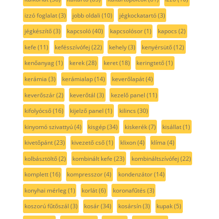
izzó foglalat
(3)
jobb oldali
(10)
jégkockatartó
(3)
jégkészítő
(3)
kapcsoló
(40)
kapcsolósor
(1)
kapocs
(2)
kefe
(11)
kefésszívófej
(22)
kehely
(3)
kenyérsütő
(12)
kenőanyag
(1)
kerek
(28)
keret
(18)
keringtető
(1)
kerámia
(3)
kerámialap
(14)
keverőlapát
(4)
keverőszár
(2)
keverőtál
(3)
kezelő panel
(11)
kifolyócső
(16)
kijelző panel
(1)
kilincs
(30)
kinyomó szivattyú
(4)
kisgép
(34)
kiskerék
(7)
kisállat
(1)
kivetőpánt
(23)
kivezető cső
(1)
klixon
(4)
klíma
(4)
kolbásztöltő
(2)
kombinált kefe
(23)
kombináltszívófej
(22)
komplett
(16)
kompresszor
(4)
kondenzátor
(14)
konyhai mérleg
(1)
korlát
(6)
koronafűtés
(3)
koszorú fűtőszál
(3)
kosár
(34)
kosársín
(3)
kupak
(5)