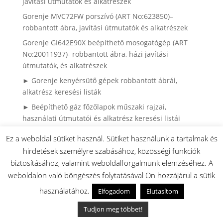
javítási útmutatók és alkatrészek
Gorenje MVC72FW porszívó (ART No:623850)–
robbantott ábra, javítási útmutatók és alkatrészek
Gorenje GI642E90X beépíthető mosogatógép (ART
No:20011937)- robbantott ábra, házi javítási
útmutatók, és alkatrészek
► Gorenje kenyérsütő gépek robbantott ábrái,
alkatrész keresési listák
► Beépíthető gáz főzőlapok műszaki rajzai,
használati útmutatói és alkatrész keresési listái
► Beépíthető mikrohullámú sütők műszaki rajzai,
Ez a weboldal sütiket használ. Sütiket használunk a tartalmak és
használati útmutatói és alkatrész keresés
hirdetések személyre szabásához, közösségi funkciók
► Mikrohullámú sütők leírásai, műszaki rajzai,
biztosításához, valamint weboldalforgalmunk elemzéséhez. A
alkatrész keresésben segítség
weboldalon való böngészés folytatásával Ön hozzájárul a sütik
► Gorenje Side by Side hűtők robbantott ábrái,
használatához.
Elfogadom
Elutasítom
használati útmutaóti és alkatrész kereséshez lista
Tudjon meg többet!
► Gorenje porszívók használati útmutatói,