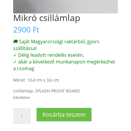
Mikró csillámlap
2900
Ft
🚚 Saját Magyarországi raktárból, gyors
szállítással
✓ Délig leadott rendelés esetén,
✓ akár a következő munkanapon megérkezhet
a csomag
Méret: 10,4 cm x 3,6 cm
csillámlap, SPLASH-PROOF BOARD
Készleten
Mikró
Kosárba teszem
csillámlap
mennyiség