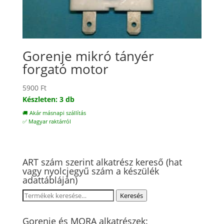
Gorenje mikró tányér
forgató motor
5900
Ft
Készleten: 3 db
🚚 Akár másnapi szállítás
✅ Magyar raktárról
ART szám szerint alkatrész kereső (hat
vagy nyolcjegyű szám a készülék
adattábláján)
Keresés
Keresés
a
következőre:
Gorenje és MORA alkatrészek: