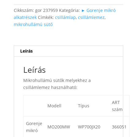
Cikkszám:
gor 237959
Kategória:
► Gorenje mikró
alkatrészek
Címkék:
csillámlap
,
csillámlemez
,
mikrohullámú sütő
Leírás
Leírás
Mikrohullámú sütők melyekhez a
csillámlemez használható:
ART
Modell
Típus
szám
Gorenje
MO200MW
WP700JX20
366051
mikró