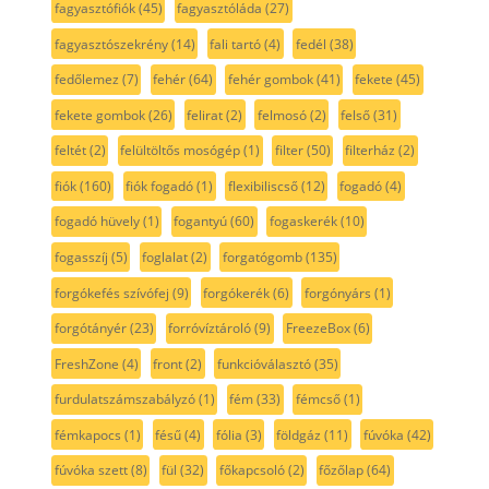
fagyasztófiók
(45)
fagyasztóláda
(27)
fagyasztószekrény
(14)
fali tartó
(4)
fedél
(38)
fedőlemez
(7)
fehér
(64)
fehér gombok
(41)
fekete
(45)
fekete gombok
(26)
felirat
(2)
felmosó
(2)
felső
(31)
feltét
(2)
felültöltős mosógép
(1)
filter
(50)
filterház
(2)
fiók
(160)
fiók fogadó
(1)
flexibiliscső
(12)
fogadó
(4)
fogadó hüvely
(1)
fogantyú
(60)
fogaskerék
(10)
fogasszíj
(5)
foglalat
(2)
forgatógomb
(135)
forgókefés szívófej
(9)
forgókerék
(6)
forgónyárs
(1)
forgótányér
(23)
forróvíztároló
(9)
FreezeBox
(6)
FreshZone
(4)
front
(2)
funkcióválasztó
(35)
furdulatszámszabályzó
(1)
fém
(33)
fémcső
(1)
fémkapocs
(1)
fésű
(4)
fólia
(3)
földgáz
(11)
fúvóka
(42)
fúvóka szett
(8)
fül
(32)
főkapcsoló
(2)
főzőlap
(64)