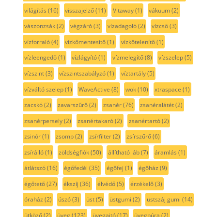
világítás
(16)
visszajelző
(11)
Vitaway
(1)
vákuum
(2)
vászonzsák
(2)
végzáró
(3)
vízadagoló
(2)
vízcső
(3)
vízforraló
(4)
vízkőmentesítő
(1)
vízkőtelenítő
(1)
vízleengedő
(1)
vízlágyító
(1)
vízmelegítő
(8)
vízszelep
(5)
vízszint
(3)
vízszintszabályzó
(1)
víztartály
(5)
vízváltó szelep
(1)
WaveActive
(8)
wok
(10)
xtraspace
(1)
zacskó
(2)
zavarszűrő
(2)
zsanér
(76)
zsanéralátét
(2)
zsanérpersely
(2)
zsanértakaró
(2)
zsanértartó
(2)
zsinór
(1)
zsomp
(2)
zsírfilter
(2)
zsírszűrő
(6)
zsírálló
(1)
zöldségfiók
(50)
állítható láb
(7)
áramlás
(1)
átlátszó
(16)
égőfedél
(35)
égőfej
(1)
égőház
(9)
égőtető
(27)
ékszíj
(36)
élvédő
(5)
érzékelő
(3)
óraház
(2)
úszó
(3)
üst
(5)
üstgumi
(2)
üstszáj gumi
(14)
ütköző
(2)
üveg
(123)
üvegajtó
(17)
üvegbúra
(2)