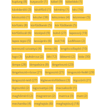
kuplung
(8)
kutyaszőr
(1)
kábel
(9)
kábeldob
(1)
kávédaráló
(3)
kávéfőző
(1)
kémény
(1)
kés
(16)
késtisztító
(1)
készlet
(38)
kétszintes
(4)
kézimixer
(5)
körfütés
(8)
körfűtőbetét
(5)
kör fűtőbetét
(5)
körfűtőszál
(6)
középső
(9)
külső
(27)
laposszíj
(19)
lapos tepsi
(5)
lassúprés
(6)
led
(14)
LedVision
(2)
leeresztő szivattyú
(4)
lemez
(6)
lengéscsillapító
(10)
logo
(3)
lyuktárcsa
(2)
láb
(12)
lábtartó
(2)
láda
(30)
lámpa
(28)
lámpabúra
(8)
lángelosztó
(23)
lángelosztó-rózsa
(21)
lángosztó
(21)
lángosztó-fedél
(29)
lángosztó-tető
(27)
légkeverésfűtőtest
(3)
légszűrő
(21)
légtisztító
(2)
lúgszivattyú
(4)
macsakszőr
(1)
maghőmérő
(2)
magnetron
(2)
matrica
(3)
matt
(2)
mechanika
(4)
meghajtás
(6)
meghajtószíj
(18)