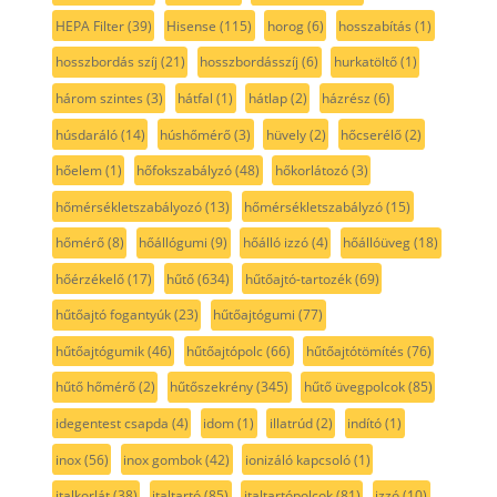
HEPA Filter
(39)
Hisense
(115)
horog
(6)
hosszabítás
(1)
hosszbordás szíj
(21)
hosszbordásszíj
(6)
hurkatöltő
(1)
három szintes
(3)
hátfal
(1)
hátlap
(2)
házrész
(6)
húsdaráló
(14)
húshőmérő
(3)
hüvely
(2)
hőcserélő
(2)
hőelem
(1)
hőfokszabályzó
(48)
hőkorlátozó
(3)
hőmérsékletszabályozó
(13)
hőmérsékletszabályzó
(15)
hőmérő
(8)
hőállógumi
(9)
hőálló izzó
(4)
hőállóüveg
(18)
hőérzékelő
(17)
hűtő
(634)
hűtőajtó-tartozék
(69)
hűtőajtó fogantyúk
(23)
hűtőajtógumi
(77)
hűtőajtógumik
(46)
hűtőajtópolc
(66)
hűtőajtótömítés
(76)
hűtő hőmérő
(2)
hűtőszekrény
(345)
hűtő üvegpolcok
(85)
idegentest csapda
(4)
idom
(1)
illatrúd
(2)
indító
(1)
inox
(56)
inox gombok
(42)
ionizáló kapcsoló
(1)
italkorlát
(38)
italtartó
(85)
italtartópolcok
(81)
izzó
(10)