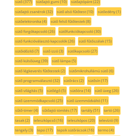
sütő
(377)
sütőajtó gumi
(10)
sütőajtópánt
(22)
sütőajtó zsanérok
(32)
sütő alsó fűtőtest
(10)
sütőedény
(1)
sütőelektronika
(4)
sütő felső fűtőtestek
(8)
sütő forgókapcsoló
(26)
sütőfunkciókapcsoló
(30)
sütő funkcióválasztó kapcsolók
(26)
sütő fűtőszálak
(15)
sütőidőzítő
(7)
sütő izzó
(3)
sütőkapcsoló
(27)
sütő külsőüveg
(39)
sütő lámpa
(5)
sütő légkeverés fűtőtestek
(2)
sütőmikrohullámú sütő
(6)
sütő programválasztó
(32)
sütőrács
(2)
sütősín
(17)
sütő világítás
(5)
sütőégő
(5)
sütőóra
(14)
sütő üveg
(26)
sütő üzemmódkapcsoló
(25)
sütő üzemmódváltó
(11)
sűtő-timer
(4)
sűtőajtó tömítés
(17)
tartály
(51)
tartó
(26)
tasak
(2)
teleszkópcső
(16)
teleszkópos
(20)
televízió
(9)
tengely
(3)
tepsi
(17)
tepsik sütőrácsok
(16)
termo
(4)