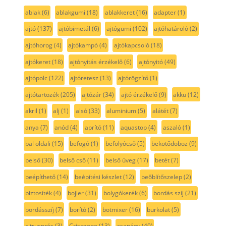
ablak
(6)
ablakgumi
(18)
ablakkeret
(16)
adapter
(1)
ajtó
(137)
ajtóbimetál
(6)
ajtógumi
(102)
ajtóhatároló
(2)
ajtóhorog
(4)
ajtókampó
(4)
ajtókapcsoló
(18)
ajtókeret
(18)
ajtónyitás érzékelő
(6)
ajtónyitó
(49)
ajtópolc
(122)
ajtóretesz
(13)
ajtórögzítő
(1)
ajtótartozék
(205)
ajtózár
(34)
ajtó érzékelő
(9)
akku
(12)
akril
(1)
alj
(1)
alsó
(33)
aluminium
(5)
alátét
(7)
anya
(7)
anód
(4)
aprító
(11)
aquastop
(4)
aszaló
(1)
bal oldali
(15)
befogó
(1)
befolyócső
(5)
bekötődoboz
(9)
belső
(30)
belső cső
(11)
belső üveg
(17)
betét
(7)
beépíthető
(14)
beépítési készlet
(12)
beőblítőszelep
(2)
biztosíték
(4)
bojler
(31)
bolygókerék
(6)
bordás szíj
(21)
bordásszíj
(7)
borító
(2)
botmixer
(16)
burkolat
(5)
citrusprés
(3)
Crispzone
(13)
csapágy
(40)