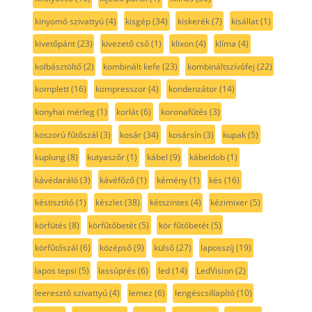
kinyomó szivattyú
(4)
kisgép
(34)
kiskerék
(7)
kisállat
(1)
kivetőpánt
(23)
kivezető cső
(1)
klixon
(4)
klíma
(4)
kolbásztöltő
(2)
kombinált kefe
(23)
kombináltszívófej
(22)
komplett
(16)
kompresszor
(4)
kondenzátor
(14)
konyhai mérleg
(1)
korlát
(6)
koronafűtés
(3)
koszorú fűtőszál
(3)
kosár
(34)
kosársín
(3)
kupak
(5)
kuplung
(8)
kutyaszőr
(1)
kábel
(9)
kábeldob
(1)
kávédaráló
(3)
kávéfőző
(1)
kémény
(1)
kés
(16)
késtisztító
(1)
készlet
(38)
kétszintes
(4)
kézimixer
(5)
körfütés
(8)
körfűtőbetét
(5)
kör fűtőbetét
(5)
körfűtőszál
(6)
középső
(9)
külső
(27)
laposszíj
(19)
lapos tepsi
(5)
lassúprés
(6)
led
(14)
LedVision
(2)
leeresztő szivattyú
(4)
lemez
(6)
lengéscsillapító
(10)