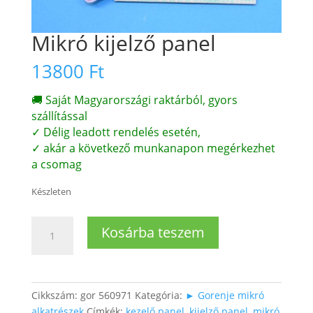
Mikró kijelző panel
13800
Ft
🚚 Saját Magyarországi raktárból, gyors
szállítással
✓ Délig leadott rendelés esetén,
✓ akár a következő munkanapon megérkezhet
a csomag
Készleten
Mikró
Kosárba teszem
kijelző
panel
mennyiség
Cikkszám:
gor 560971
Kategória:
► Gorenje mikró
alkatrészek
Címkék:
kezelő panel
,
kijelző panel
,
mikró
,