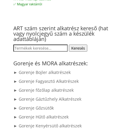
✅ Magyar raktárról
ART szám szerint alkatrész kereső (hat
vagy nyolcjegyű szám a készülék
adattábláján)
Keresés
Keresés
a
következőre:
Gorenje és MORA alkatrészek:
► Gorenje Bojler alkatrészek
► Gorenje Fagyasztó Alkatrészek
► Gorenje főzőlap alkatrészek
► Gorenje Gáztűzhely Alkatrészek
► Gorenje Gőzsütők
► Gorenje Hűtő alkatrészek
► Gorenje Kenyérsütő alkatrészek