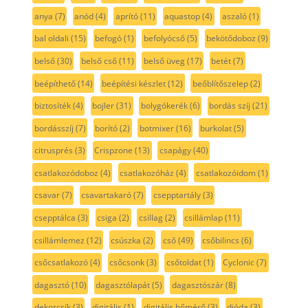
anya
(7)
anód
(4)
aprító
(11)
aquastop
(4)
aszaló
(1)
bal oldali
(15)
befogó
(1)
befolyócső
(5)
bekötődoboz
(9)
belső
(30)
belső cső
(11)
belső üveg
(17)
betét
(7)
beépíthető
(14)
beépítési készlet
(12)
beőblítőszelep
(2)
biztosíték
(4)
bojler
(31)
bolygókerék
(6)
bordás szíj
(21)
bordásszíj
(7)
borító
(2)
botmixer
(16)
burkolat
(5)
citrusprés
(3)
Crispzone
(13)
csapágy
(40)
csatlakozódoboz
(4)
csatlakozóház
(4)
csatlakozóidom
(1)
csavar
(7)
csavartakaró
(7)
csepptartály
(3)
csepptálca
(3)
csiga
(2)
csillag
(2)
csillámlap
(11)
csillámlemez
(12)
csúszka
(2)
cső
(49)
csőbilincs
(6)
csőcsatlakozó
(4)
csőcsonk
(3)
csőtoldat
(1)
Cyclonic
(7)
dagasztó
(10)
dagasztólapát
(5)
dagasztószár
(8)
dekorcsík
(3)
digitális
(1)
digitális hőmérő
(3)
dióda
(3)