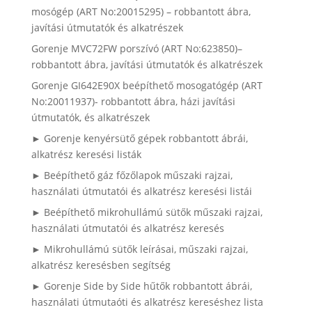
mosógép (ART No:20015295) – robbantott ábra,
javítási útmutatók és alkatrészek
Gorenje MVC72FW porszívó (ART No:623850)–
robbantott ábra, javítási útmutatók és alkatrészek
Gorenje GI642E90X beépíthető mosogatógép (ART
No:20011937)- robbantott ábra, házi javítási
útmutatók, és alkatrészek
► Gorenje kenyérsütő gépek robbantott ábrái,
alkatrész keresési listák
► Beépíthető gáz főzőlapok műszaki rajzai,
használati útmutatói és alkatrész keresési listái
► Beépíthető mikrohullámú sütők műszaki rajzai,
használati útmutatói és alkatrész keresés
► Mikrohullámú sütők leírásai, műszaki rajzai,
alkatrész keresésben segítség
► Gorenje Side by Side hűtők robbantott ábrái,
használati útmutaóti és alkatrész kereséshez lista