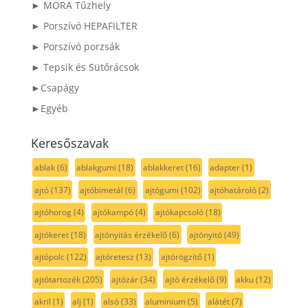
► MORA Tűzhely
► Porszívó HEPAFILTER
► Porszívó porzsák
► Tepsik és Sütőrácsok
►Csapágy
►Egyéb
Keresőszavak
ablak
(6)
ablakgumi
(18)
ablakkeret
(16)
adapter
(1)
ajtó
(137)
ajtóbimetál
(6)
ajtógumi
(102)
ajtóhatároló
(2)
ajtóhorog
(4)
ajtókampó
(4)
ajtókapcsoló
(18)
ajtókeret
(18)
ajtónyitás érzékelő
(6)
ajtónyitó
(49)
ajtópolc
(122)
ajtóretesz
(13)
ajtórögzítő
(1)
ajtótartozék
(205)
ajtózár
(34)
ajtó érzékelő
(9)
akku
(12)
akril
(1)
alj
(1)
alsó
(33)
aluminium
(5)
alátét
(7)