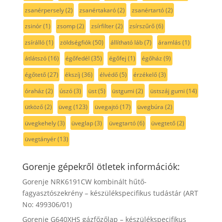
zsanérpersely
(2)
zsanértakaró
(2)
zsanértartó
(2)
zsinór
(1)
zsomp
(2)
zsírfilter
(2)
zsírszűrő
(6)
zsírálló
(1)
zöldségfiók
(50)
állítható láb
(7)
áramlás
(1)
átlátszó
(16)
égőfedél
(35)
égőfej
(1)
égőház
(9)
égőtető
(27)
ékszíj
(36)
élvédő
(5)
érzékelő
(3)
óraház
(2)
úszó
(3)
üst
(5)
üstgumi
(2)
üstszáj gumi
(14)
ütköző
(2)
üveg
(123)
üvegajtó
(17)
üvegbúra
(2)
üvegkehely
(3)
üveglap
(3)
üvegtartó
(6)
üvegtető
(2)
üvegtányér
(13)
Gorenje gépekről ötletek információk:
Gorenje NRK6191CW kombinált hűtő-
fagyasztószekrény – készülékspecifikus tudástár (ART
No: 499306/01)
Gorenje G640XHS gázfőzőlap – készülékspecifikus