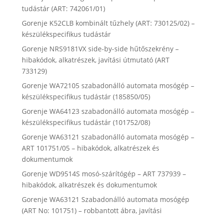
tudástár (ART: 742061/01)
Gorenje K52CLB kombinált tűzhely (ART: 730125/02) –
készülékspecifikus tudástár
Gorenje NRS9181VX side-by-side hűtőszekrény –
hibakódok, alkatrészek, javítási útmutató (ART
733129)
Gorenje WA72105 szabadonálló automata mosógép –
készülékspecifikus tudástár (185850/05)
Gorenje WA64123 szabadonálló automata mosógép –
készülékspecifikus tudástár (101752/08)
Gorenje WA63121 szabadonálló automata mosógép –
ART 101751/05 – hibakódok, alkatrészek és
dokumentumok
Gorenje WD9514S mosó-szárítógép – ART 737939 –
hibakódok, alkatrészek és dokumentumok
Gorenje WA63121 Szabadonálló automata mosógép
(ART No: 101751) – robbantott ábra, javítási