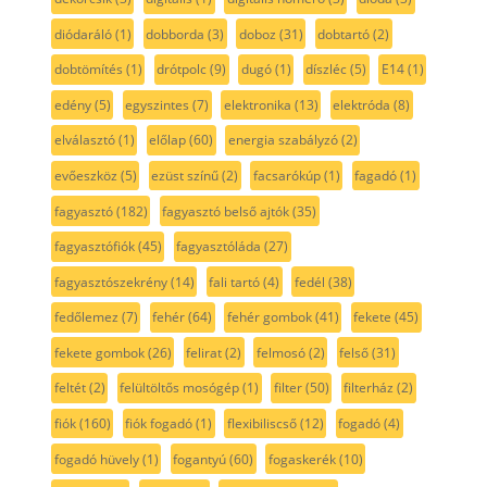
diódaráló
(1)
dobborda
(3)
doboz
(31)
dobtartó
(2)
dobtömítés
(1)
drótpolc
(9)
dugó
(1)
díszléc
(5)
E14
(1)
edény
(5)
egyszintes
(7)
elektronika
(13)
elektróda
(8)
elválasztó
(1)
előlap
(60)
energia szabályzó
(2)
evőeszköz
(5)
ezüst színű
(2)
facsarókúp
(1)
fagadó
(1)
fagyasztó
(182)
fagyasztó belső ajtók
(35)
fagyasztófiók
(45)
fagyasztóláda
(27)
fagyasztószekrény
(14)
fali tartó
(4)
fedél
(38)
fedőlemez
(7)
fehér
(64)
fehér gombok
(41)
fekete
(45)
fekete gombok
(26)
felirat
(2)
felmosó
(2)
felső
(31)
feltét
(2)
felültöltős mosógép
(1)
filter
(50)
filterház
(2)
fiók
(160)
fiók fogadó
(1)
flexibiliscső
(12)
fogadó
(4)
fogadó hüvely
(1)
fogantyú
(60)
fogaskerék
(10)