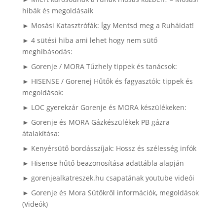
hibák és megoldásaik
► Mosási Katasztrófák: Így Mentsd meg a Ruháidat!
► 4 sütési hiba ami lehet hogy nem sütő
meghibásodás:
► Gorenje / MORA Tűzhely tippek és tanácsok:
► HISENSE / Gorenej Hűtők és fagyasztók: tippek és
megoldások:
► LOC gyerekzár Gorenje és MORA készülékeken:
► Gorenje és MORA Gázkészülékek PB gázra
átalakítása:
► Kenyérsütő bordásszíjak: Hossz és szélesség infók
► Hisense hűtő beazonosítása adattábla alapján
► gorenjealkatreszek.hu csapatának youtube videói
► Gorenje és Mora Sütőkről információk, megoldások
(Videók)