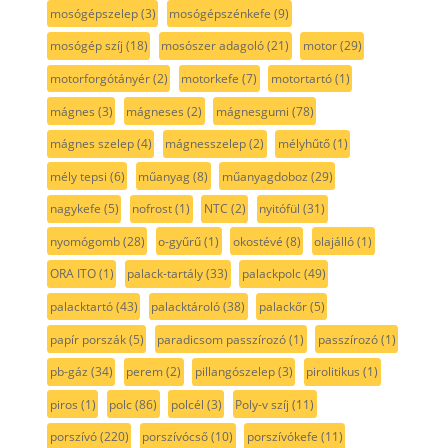
mosógépszelep
(3)
mosógépszénkefe
(9)
mosógép szíj
(18)
mosószer adagoló
(21)
motor
(29)
motorforgótányér
(2)
motorkefe
(7)
motortartó
(1)
mágnes
(3)
mágneses
(2)
mágnesgumi
(78)
mágnes szelep
(4)
mágnesszelep
(2)
mélyhűtő
(1)
mély tepsi
(6)
műanyag
(8)
műanyagdoboz
(29)
nagykefe
(5)
nofrost
(1)
NTC
(2)
nyitófül
(31)
nyomógomb
(28)
o-gyűrű
(1)
okostévé
(8)
olajálló
(1)
ORA ITO
(1)
palack-tartály
(33)
palackpolc
(49)
palacktartó
(43)
palacktároló
(38)
palackőr
(5)
papír porszák
(5)
paradicsom passzírozó
(1)
passzírozó
(1)
pb-gáz
(34)
perem
(2)
pillangószelep
(3)
pirolitikus
(1)
piros
(1)
polc
(86)
polcél
(3)
Poly-v szíj
(11)
porszívó
(220)
porszívócső
(10)
porszívókefe
(11)