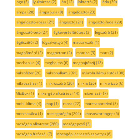
logo
(3)
lyuktárcsa
(2)
láb
(12)
lábtartó
(2)
láda
(30)
lámpa
(28)
lámpabúra
(8)
lángelosztó
(23)
lángelosztó-rózsa
(21)
lángosztó
(21)
lángosztó-fedél
(29)
lángosztó-tető
(27)
légkeverésfűtőtest
(3)
légszűrő
(21)
légtisztító
(2)
lúgszivattyú
(4)
macsakszőr
(1)
maghőmérő
(2)
magnetron
(2)
matrica
(3)
matt
(2)
mechanika
(4)
meghajtás
(6)
meghajtószíj
(18)
mikrofilter
(20)
mikrohullámú
(61)
mikrohullámú sütő
(108)
mikroszálas
(1)
mikroszűrő
(20)
mikró
(26)
mikró izzó
(6)
MixBox
(1)
mixergép alkatrész
(14)
mixer szár
(7)
mobil klíma
(4)
mop
(1)
mora
(22)
morzsaporszívó
(3)
morzsatálca
(1)
mosogatógép
(204)
mososzaritogep
(5)
mosógép alkatrész
(280)
mosógépcső
(3)
mosógép fűtőszál
(7)
Mosógép leeresztő szivattyú
(6)