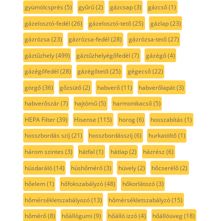
gyümölcsprés
(5)
gyűrű
(2)
gázcsap
(3)
gázcső
(1)
gázelosztó-fedél
(26)
gázelosztó-tető
(25)
gázlap
(23)
gázrózsa
(23)
gázrózsa-fedél
(28)
gázrózsa-tető
(27)
gáztűzhely
(499)
gáztűzhelyégőfedél
(7)
gázégő
(4)
gázégőfedél
(28)
gázégőtető
(25)
gégecső
(22)
görgő
(36)
gőzsütő
(2)
habverő
(11)
habverőlapát
(3)
habverőszár
(7)
hajtómű
(5)
harmonikacső
(5)
HEPA Filter
(39)
Hisense
(115)
horog
(6)
hosszabítás
(1)
hosszbordás szíj
(21)
hosszbordásszíj
(6)
hurkatöltő
(1)
három szintes
(3)
hátfal
(1)
hátlap
(2)
házrész
(6)
húsdaráló
(14)
húshőmérő
(3)
hüvely
(2)
hőcserélő
(2)
hőelem
(1)
hőfokszabályzó
(48)
hőkorlátozó
(3)
hőmérsékletszabályozó
(13)
hőmérsékletszabályzó
(15)
hőmérő
(8)
hőállógumi
(9)
hőálló izzó
(4)
hőállóüveg
(18)