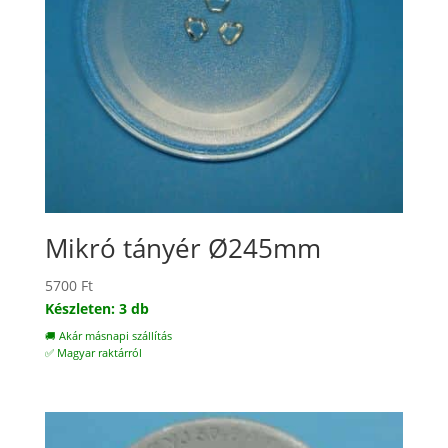
Mikró tányér Ø245mm
5700
Ft
Készleten: 3 db
🚚 Akár másnapi szállítás
✅ Magyar raktárról