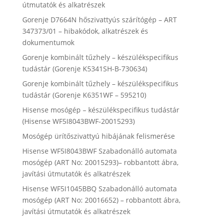
útmutatók és alkatrészek
Gorenje D7664N hőszivattyús szárítógép – ART
347373/01 – hibakódok, alkatrészek és
dokumentumok
Gorenje kombinált tűzhely – készülékspecifikus
tudástár (Gorenje K5341SH-B-730634)
Gorenje kombinált tűzhely – készülékspecifikus
tudástár (Gorenje K6351WF – 595210)
Hisense mosógép – készülékspecifikus tudástár
(Hisense WF5I8043BWF-20015293)
Mosógép ürítőszivattyú hibájának felismerése
Hisense WF5I8043BWF Szabadonálló automata
mosógép (ART No: 20015293)– robbantott ábra,
javítási útmutatók és alkatrészek
Hisense WF5I1045BBQ Szabadonálló automata
mosógép (ART No: 20016652) – robbantott ábra,
javítási útmutatók és alkatrészek