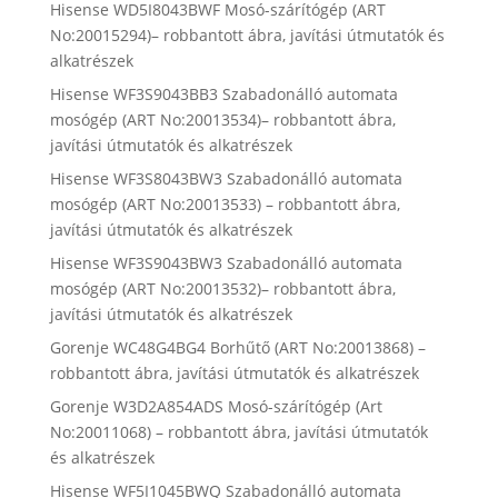
Hisense WD5I8043BWF Mosó-szárítógép (ART
No:20015294)– robbantott ábra, javítási útmutatók és
alkatrészek
Hisense WF3S9043BB3 Szabadonálló automata
mosógép (ART No:20013534)– robbantott ábra,
javítási útmutatók és alkatrészek
Hisense WF3S8043BW3 Szabadonálló automata
mosógép (ART No:20013533) – robbantott ábra,
javítási útmutatók és alkatrészek
Hisense WF3S9043BW3 Szabadonálló automata
mosógép (ART No:20013532)– robbantott ábra,
javítási útmutatók és alkatrészek
Gorenje WC48G4BG4 Borhűtő (ART No:20013868) –
robbantott ábra, javítási útmutatók és alkatrészek
Gorenje W3D2A854ADS Mosó-szárítógép (Art
No:20011068) – robbantott ábra, javítási útmutatók
és alkatrészek
Hisense WF5I1045BWQ Szabadonálló automata