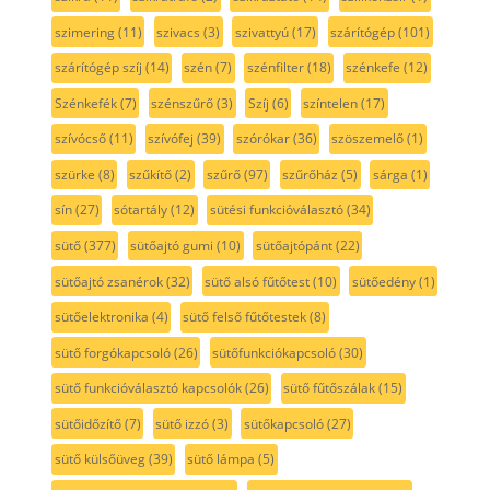
szimering
(11)
szivacs
(3)
szivattyú
(17)
szárítógép
(101)
szárítógép szíj
(14)
szén
(7)
szénfilter
(18)
szénkefe
(12)
Szénkefék
(7)
szénszűrő
(3)
Szíj
(6)
színtelen
(17)
szívócső
(11)
szívófej
(39)
szórókar
(36)
szöszemelő
(1)
szürke
(8)
szűkítő
(2)
szűrő
(97)
szűrőház
(5)
sárga
(1)
sín
(27)
sótartály
(12)
sütési funkcióválasztó
(34)
sütő
(377)
sütőajtó gumi
(10)
sütőajtópánt
(22)
sütőajtó zsanérok
(32)
sütő alsó fűtőtest
(10)
sütőedény
(1)
sütőelektronika
(4)
sütő felső fűtőtestek
(8)
sütő forgókapcsoló
(26)
sütőfunkciókapcsoló
(30)
sütő funkcióválasztó kapcsolók
(26)
sütő fűtőszálak
(15)
sütőidőzítő
(7)
sütő izzó
(3)
sütőkapcsoló
(27)
sütő külsőüveg
(39)
sütő lámpa
(5)