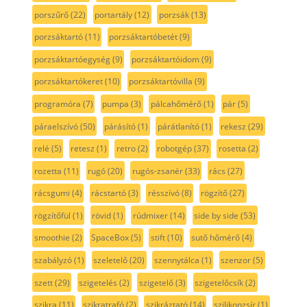
porszűrő
(22)
portartály
(12)
porzsák
(13)
porzsáktartó
(11)
porzsáktartóbetét
(9)
porzsáktartóegység
(9)
porzsáktartóidom
(9)
porzsáktartókeret
(10)
porzsáktartóvilla
(9)
programóra
(7)
pumpa
(3)
pálcahőmérő
(1)
pár
(5)
páraelszívó
(50)
párásító
(1)
párátlanító
(1)
rekesz
(29)
relé
(5)
retesz
(1)
retro
(2)
robotgép
(37)
rosetta
(2)
rozetta
(11)
rugó
(20)
rugós-zsanér
(33)
rács
(27)
rácsgumi
(4)
rácstartó
(3)
résszívó
(8)
rögzítő
(27)
rögzítőfül
(1)
rövid
(1)
rúdmixer
(14)
side by side
(53)
smoothie
(2)
SpaceBox
(5)
stift
(10)
sutő hőmérő
(4)
szabályzó
(1)
szeletelő
(20)
szennytálca
(1)
szenzor
(5)
szett
(29)
szigetelés
(2)
szigetelő
(3)
szigetelőcsík
(2)
szikra
(11)
szikratrafó
(2)
szikráztató
(14)
szilikonzsír
(1)