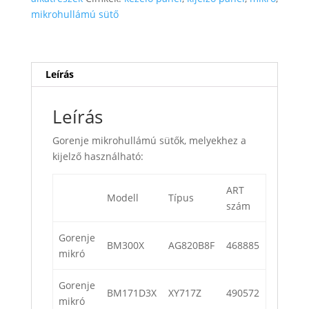
mikrohullámú sütő
Leírás
Leírás
Gorenje mikrohullámú sütők, melyekhez a
kijelző használható:
ART
Modell
Típus
szám
Gorenje
BM300X
AG820B8F
468885
mikró
Gorenje
BM171D3X
XY717Z
490572
mikró