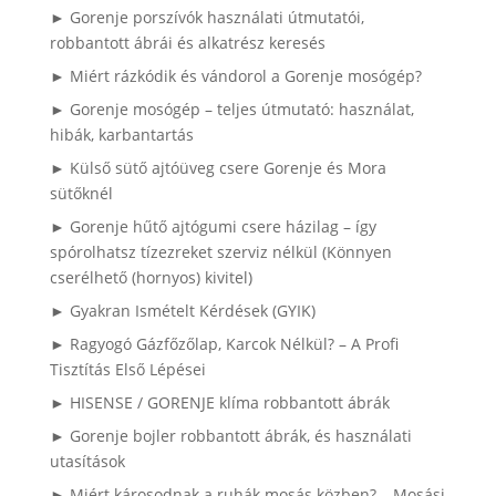
► Gorenje porszívók használati útmutatói,
robbantott ábrái és alkatrész keresés
► Miért rázkódik és vándorol a Gorenje mosógép?
► Gorenje mosógép – teljes útmutató: használat,
hibák, karbantartás
► Külső sütő ajtóüveg csere Gorenje és Mora
sütőknél
► Gorenje hűtő ajtógumi csere házilag – így
spórolhatsz tízezreket szerviz nélkül (Könnyen
cserélhető (hornyos) kivitel)
► Gyakran Ismételt Kérdések (GYIK)
► Ragyogó Gázfőzőlap, Karcok Nélkül? – A Profi
Tisztítás Első Lépései
► HISENSE / GORENJE klíma robbantott ábrák
► Gorenje bojler robbantott ábrák, és használati
utasítások
► Miért károsodnak a ruhák mosás közben? – Mosási