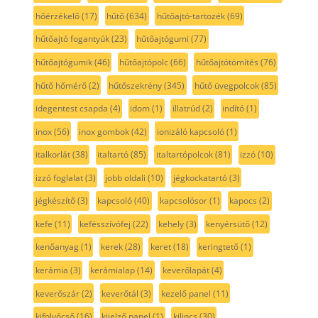
hőérzékelő
(17)
hűtő
(634)
hűtőajtó-tartozék
(69)
hűtőajtó fogantyúk
(23)
hűtőajtógumi
(77)
hűtőajtógumik
(46)
hűtőajtópolc
(66)
hűtőajtótömítés
(76)
hűtő hőmérő
(2)
hűtőszekrény
(345)
hűtő üvegpolcok
(85)
idegentest csapda
(4)
idom
(1)
illatrúd
(2)
indító
(1)
inox
(56)
inox gombok
(42)
ionizáló kapcsoló
(1)
italkorlát
(38)
italtartó
(85)
italtartópolcok
(81)
izzó
(10)
izzó foglalat
(3)
jobb oldali
(10)
jégkockatartó
(3)
jégkészítő
(3)
kapcsoló
(40)
kapcsolósor
(1)
kapocs
(2)
kefe
(11)
kefésszívófej
(22)
kehely
(3)
kenyérsütő
(12)
kenőanyag
(1)
kerek
(28)
keret
(18)
keringtető
(1)
kerámia
(3)
kerámialap
(14)
keverőlapát
(4)
keverőszár
(2)
keverőtál
(3)
kezelő panel
(11)
kifolyócső
(16)
kijelző panel
(1)
kilincs
(30)