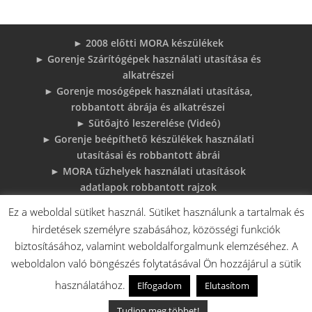
► 2008 előtti MORA készülékek
► Gorenje Szárítógépek használati utasítása és
alkatrészei
► Gorenje mosógépek használati utasítása,
robbantott ábrája és alkatrészei
► Sütőajtó leszerelése (Videó)
► Gorenje beépíthető készülékek használati
utasításai és robbantott ábrái
► MORA tűzhelyek használati utasítások
adatlapok robbantott rajzok
► Gorenje Bojler Vízkő problémák és
Ez a weboldal sütiket használ. Sütiket használunk a tartalmak és
megoldások
hirdetések személyre szabásához, közösségi funkciók
► 6 gyakori sütő hiba, és megoldások
biztosításához, valamint weboldalforgalmunk elemzéséhez. A
♦Gorenje Háztartásigépek adattábláiról:
weboldalon való böngészés folytatásával Ön hozzájárul a sütik
használatához.
Elfogadom
Elutasítom
Tudjon meg többet!
V.A. Elektro Boys Kft. - 2018 - Minden jog fenntartva!