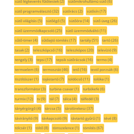
sütő légkeverés fűtőtestek
(2)
sütőmikrohullámú sütő
(6)
sütő programválasztó
(32)
sütőrács
(2)
sütősín
(17)
sütő világítás
(5)
sütőégő
(5)
sütőóra
(14)
sütő üveg
(26)
sütő üzemmódkapcsoló
(25)
sütő üzemmódváltó
(11)
sűtő-timer
(4)
sűtőajtó tömítés
(17)
tartály
(51)
tartó
(26)
tasak
(2)
teleszkópcső
(16)
teleszkópos
(20)
televízió
(9)
tengely
(3)
tepsi
(17)
tepsik sütőrácsok
(16)
termo
(4)
termoelem
(6)
termosztát
(46)
tető
(16)
textil porzsák
(6)
tisztítószer
(1)
tojástartó
(7)
toldócső
(11)
tolóka
(1)
transzformátor
(3)
turbina csavar
(1)
turbókefe
(6)
turmix
(12)
tv
(9)
tál
(7)
tálca
(4)
tálfedél
(3)
tányérgörgő
(4)
tárcsa
(5)
tárolórekesz
(37)
távirányító
(9)
távkapcsoló
(9)
távtartó gyűrű
(1)
tévé
(8)
tölcsér
(1)
töltő
(8)
tömszelence
(1)
tömítés
(67)