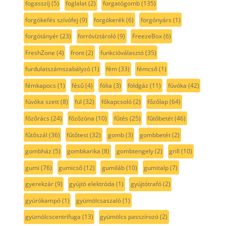
fogasszíj
(5)
foglalat
(2)
forgatógomb
(135)
forgókefés szívófej
(9)
forgókerék
(6)
forgónyárs
(1)
forgótányér
(23)
forróvíztároló
(9)
FreezeBox
(6)
FreshZone
(4)
front
(2)
funkcióválasztó
(35)
furdulatszámszabályzó
(1)
fém
(33)
fémcső
(1)
fémkapocs
(1)
fésű
(4)
fólia
(3)
földgáz
(11)
fúvóka
(42)
fúvóka szett
(8)
fül
(32)
főkapcsoló
(2)
főzőlap
(64)
főzőrács
(24)
főzőzóna
(10)
fűtés
(25)
fűtőbetét
(46)
fűtőszál
(36)
fűtőtest
(32)
gomb
(3)
gombbetét
(2)
gombház
(5)
gombkarika
(8)
gombtengely
(2)
grill
(10)
gumi
(76)
gumicső
(12)
gumiláb
(10)
gumitalp
(7)
gyerekzár
(9)
gyújtó elektróda
(1)
gyújtótrafó
(2)
gyúrókampó
(1)
gyümölcsaszaló
(1)
gyümölcscentrifuga
(13)
gyümölcs passzírozó
(2)