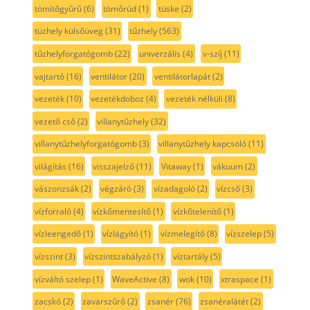
tömítőgyűrű
(6)
tömőrúd
(1)
tüske
(2)
tüzhely külsőüveg
(31)
tűzhely
(563)
tűzhelyforgatógomb
(22)
univerzális
(4)
v-szíj
(11)
vajtartó
(16)
ventilátor
(20)
ventilátorlapát
(2)
vezeték
(10)
vezetékdoboz
(4)
vezeték nélküli
(8)
vezető cső
(2)
villanytűzhely
(32)
villanytűzhelyforgatógomb
(3)
villanytűzhely kapcsoló
(11)
világítás
(16)
visszajelző
(11)
Vitaway
(1)
vákuum
(2)
vászonzsák
(2)
végzáró
(3)
vízadagoló
(2)
vízcső
(3)
vízforraló
(4)
vízkőmentesítő
(1)
vízkőtelenítő
(1)
vízleengedő
(1)
vízlágyító
(1)
vízmelegítő
(8)
vízszelep
(5)
vízszint
(3)
vízszintszabályzó
(1)
víztartály
(5)
vízváltó szelep
(1)
WaveActive
(8)
wok
(10)
xtraspace
(1)
zacskó
(2)
zavarszűrő
(2)
zsanér
(76)
zsanéralátét
(2)