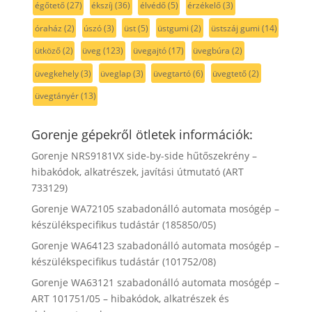
égőtető
(27)
ékszíj
(36)
élvédő
(5)
érzékelő
(3)
óraház
(2)
úszó
(3)
üst
(5)
üstgumi
(2)
üstszáj gumi
(14)
ütköző
(2)
üveg
(123)
üvegajtó
(17)
üvegbúra
(2)
üvegkehely
(3)
üveglap
(3)
üvegtartó
(6)
üvegtető
(2)
üvegtányér
(13)
Gorenje gépekről ötletek információk:
Gorenje NRS9181VX side-by-side hűtőszekrény –
hibakódok, alkatrészek, javítási útmutató (ART
733129)
Gorenje WA72105 szabadonálló automata mosógép –
készülékspecifikus tudástár (185850/05)
Gorenje WA64123 szabadonálló automata mosógép –
készülékspecifikus tudástár (101752/08)
Gorenje WA63121 szabadonálló automata mosógép –
ART 101751/05 – hibakódok, alkatrészek és