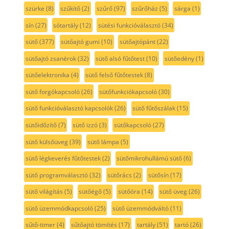
szürke
(8)
szűkítő
(2)
szűrő
(97)
szűrőház
(5)
sárga
(1)
sín
(27)
sótartály
(12)
sütési funkcióválasztó
(34)
sütő
(377)
sütőajtó gumi
(10)
sütőajtópánt
(22)
sütőajtó zsanérok
(32)
sütő alsó fűtőtest
(10)
sütőedény
(1)
sütőelektronika
(4)
sütő felső fűtőtestek
(8)
sütő forgókapcsoló
(26)
sütőfunkciókapcsoló
(30)
sütő funkcióválasztó kapcsolók
(26)
sütő fűtőszálak
(15)
sütőidőzítő
(7)
sütő izzó
(3)
sütőkapcsoló
(27)
sütő külsőüveg
(39)
sütő lámpa
(5)
sütő légkeverés fűtőtestek
(2)
sütőmikrohullámú sütő
(6)
sütő programválasztó
(32)
sütőrács
(2)
sütősín
(17)
sütő világítás
(5)
sütőégő
(5)
sütőóra
(14)
sütő üveg
(26)
sütő üzemmódkapcsoló
(25)
sütő üzemmódváltó
(11)
sűtő-timer
(4)
sűtőajtó tömítés
(17)
tartály
(51)
tartó
(26)