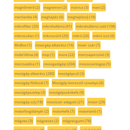
maghőmérő
(2)
magnetron
(2)
matrica
(3)
matt
(2)
mechanika
(4)
meghajtás
(6)
meghajtószíj
(18)
mikrofilter
(20)
mikrohullámú
(61)
mikrohullámú sütő
(108)
mikroszálas
(1)
mikroszűrő
(20)
mikró
(26)
mikró izzó
(6)
MixBox
(1)
mixergép alkatrész
(14)
mixer szár
(7)
mobil klíma
(4)
mop
(1)
mora
(22)
morzsaporszívó
(3)
morzsatálca
(1)
mosogatógép
(204)
mososzaritogep
(5)
mosógép alkatrész
(280)
mosógépcső
(3)
mosógép fűtőszál
(7)
Mosógép leeresztő szivattyú
(6)
mosógépszelep
(3)
mosógépszénkefe
(9)
mosógép szíj
(18)
mosószer adagoló
(21)
motor
(29)
motorforgótányér
(2)
motorkefe
(7)
motortartó
(1)
mágnes
(3)
mágneses
(2)
mágnesgumi
(78)