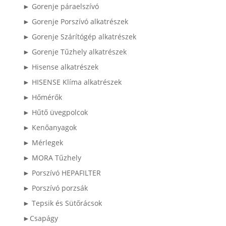
► Gorenje páraelszívó
► Gorenje Porszívó alkatrészek
► Gorenje Szárítógép alkatrészek
► Gorenje Tűzhely alkatrészek
► Hisense alkatrészek
► HISENSE Klíma alkatrészek
► Hőmérők
► Hűtő üvegpolcok
► Kenőanyagok
► Mérlegek
► MORA Tűzhely
► Porszívó HEPAFILTER
► Porszívó porzsák
► Tepsik és Sütőrácsok
►Csapágy