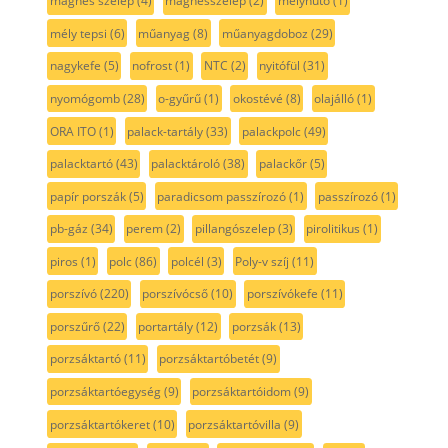
mágnes szelep
(4)
mágnesszelep
(2)
mélyhűtő
(1)
mély tepsi
(6)
műanyag
(8)
műanyagdoboz
(29)
nagykefe
(5)
nofrost
(1)
NTC
(2)
nyitófül
(31)
nyomógomb
(28)
o-gyűrű
(1)
okostévé
(8)
olajálló
(1)
ORA ITO
(1)
palack-tartály
(33)
palackpolc
(49)
palacktartó
(43)
palacktároló
(38)
palackőr
(5)
papír porszák
(5)
paradicsom passzírozó
(1)
passzírozó
(1)
pb-gáz
(34)
perem
(2)
pillangószelep
(3)
pirolitikus
(1)
piros
(1)
polc
(86)
polcél
(3)
Poly-v szíj
(11)
porszívó
(220)
porszívócső
(10)
porszívókefe
(11)
porszűrő
(22)
portartály
(12)
porzsák
(13)
porzsáktartó
(11)
porzsáktartóbetét
(9)
porzsáktartóegység
(9)
porzsáktartóidom
(9)
porzsáktartókeret
(10)
porzsáktartóvilla
(9)