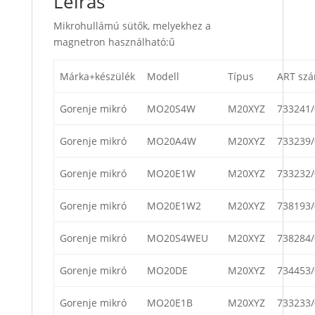
Leírás
Mikrohullámú sütők, melyekhez a
magnetron használható:ű
Márka+készülék
Modell
Típus
ART sz
Gorenje mikró
MO20S4W
M20XYZ
733241/
Gorenje mikró
MO20A4W
M20XYZ
733239/
Gorenje mikró
MO20E1W
M20XYZ
733232/
Gorenje mikró
MO20E1W2
M20XYZ
738193/
Gorenje mikró
MO20S4WEU
M20XYZ
738284/
Gorenje mikró
MO20DE
M20XYZ
734453/
Gorenje mikró
MO20E1B
M20XYZ
733233/