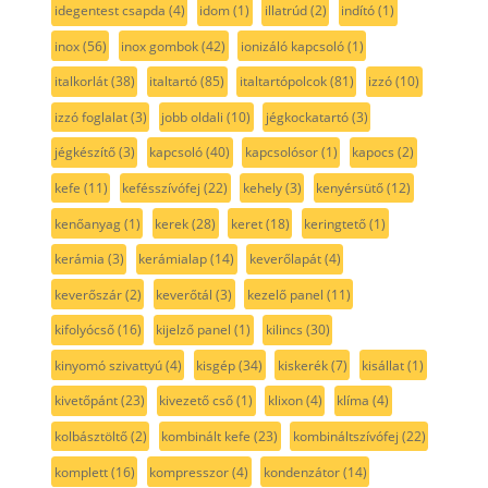
idegentest csapda
(4)
idom
(1)
illatrúd
(2)
indító
(1)
inox
(56)
inox gombok
(42)
ionizáló kapcsoló
(1)
italkorlát
(38)
italtartó
(85)
italtartópolcok
(81)
izzó
(10)
izzó foglalat
(3)
jobb oldali
(10)
jégkockatartó
(3)
jégkészítő
(3)
kapcsoló
(40)
kapcsolósor
(1)
kapocs
(2)
kefe
(11)
kefésszívófej
(22)
kehely
(3)
kenyérsütő
(12)
kenőanyag
(1)
kerek
(28)
keret
(18)
keringtető
(1)
kerámia
(3)
kerámialap
(14)
keverőlapát
(4)
keverőszár
(2)
keverőtál
(3)
kezelő panel
(11)
kifolyócső
(16)
kijelző panel
(1)
kilincs
(30)
kinyomó szivattyú
(4)
kisgép
(34)
kiskerék
(7)
kisállat
(1)
kivetőpánt
(23)
kivezető cső
(1)
klixon
(4)
klíma
(4)
kolbásztöltő
(2)
kombinált kefe
(23)
kombináltszívófej
(22)
komplett
(16)
kompresszor
(4)
kondenzátor
(14)