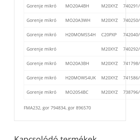
Gorenje mikró
MO20A4BH
M20XYZ
740291/
Gorenje mikró
MO20A3WH
M20XYZ
740250/
Gorenje mikró
H20MOMSS4H
C20PXP
742040/
Gorenje mikró
M20XYZ
740292/
Gorenje mikró
MO20A3BH
M20XYZ
741798/
Gorenje mikró
H20MOWS4UK
M20XYZ
741586/
Gorenje mikró
MO20S4BC
M20XYZ
738796/
FMA232, gor 794834, gor 896570
Kapcsolódó termékek