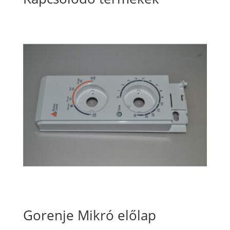
Gorenje Mikró előlap