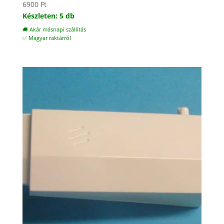
6900
Ft
Készleten: 5 db
🚚 Akár másnapi szállítás
✅ Magyar raktárról