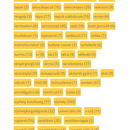
tasak
(2)
teleszkópcső
(16)
teleszkópos
(20)
televízió
(9)
tengely
(3)
tepsi
(17)
tepsik sütőrácsok
(16)
termo
(4)
termoelem
(6)
termosztát
(46)
tető
(16)
textil porzsák
(6)
tisztítószer
(1)
tojástartó
(7)
toldócső
(11)
tolóka
(1)
transzformátor
(3)
turbina csavar
(1)
turbókefe
(6)
turmix
(12)
tv
(9)
tál
(7)
tálca
(4)
tálfedél
(3)
tányérgörgő
(4)
tárcsa
(5)
tárolórekesz
(37)
távirányító
(9)
távkapcsoló
(9)
távtartó gyűrű
(1)
tévé
(8)
tölcsér
(1)
töltő
(8)
tömszelence
(1)
tömítés
(67)
tömítőgyűrű
(6)
tömőrúd
(1)
tüske
(2)
tüzhely külsőüveg
(31)
tűzhely
(563)
tűzhelyforgatógomb
(22)
univerzális
(4)
v-szíj
(11)
vajtartó
(16)
ventilátor
(20)
ventilátorlapát
(2)
vezeték
(10)
vezetékdoboz
(4)
vezeték nélküli
(8)