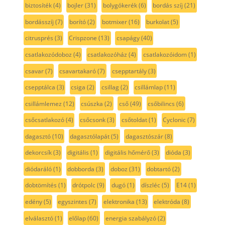
biztosíték
(4)
bojler
(31)
bolygókerék
(6)
bordás szíj
(21)
bordásszíj
(7)
borító
(2)
botmixer
(16)
burkolat
(5)
citrusprés
(3)
Crispzone
(13)
csapágy
(40)
csatlakozódoboz
(4)
csatlakozóház
(4)
csatlakozóidom
(1)
csavar
(7)
csavartakaró
(7)
csepptartály
(3)
csepptálca
(3)
csiga
(2)
csillag
(2)
csillámlap
(11)
csillámlemez
(12)
csúszka
(2)
cső
(49)
csőbilincs
(6)
csőcsatlakozó
(4)
csőcsonk
(3)
csőtoldat
(1)
Cyclonic
(7)
dagasztó
(10)
dagasztólapát
(5)
dagasztószár
(8)
dekorcsík
(3)
digitális
(1)
digitális hőmérő
(3)
dióda
(3)
diódaráló
(1)
dobborda
(3)
doboz
(31)
dobtartó
(2)
dobtömítés
(1)
drótpolc
(9)
dugó
(1)
díszléc
(5)
E14
(1)
edény
(5)
egyszintes
(7)
elektronika
(13)
elektróda
(8)
elválasztó
(1)
előlap
(60)
energia szabályzó
(2)