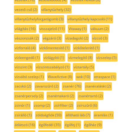
vezető cső
(2)
villanytűzhely
(32)
villanytűzhelyforgatógomb
(3)
villanytűzhely kapcsoló
(11)
világítás
(16)
visszajelző
(11)
Vitaway
(1)
vákuum
(2)
vászonzsák
(2)
végzáró
(3)
vízadagoló
(2)
vízcső
(3)
vízforraló
(4)
vízkőmentesítő
(1)
vízkőtelenítő
(1)
vízleengedő
(1)
vízlágyító
(1)
vízmelegítő
(8)
vízszelep
(5)
vízszint
(3)
vízszintszabályzó
(1)
víztartály
(5)
vízváltó szelep
(1)
WaveActive
(8)
wok
(10)
xtraspace
(1)
zacskó
(2)
zavarszűrő
(2)
zsanér
(76)
zsanéralátét
(2)
zsanérpersely
(2)
zsanértakaró
(2)
zsanértartó
(2)
zsinór
(1)
zsomp
(2)
zsírfilter
(2)
zsírszűrő
(6)
zsírálló
(1)
zöldségfiók
(50)
állítható láb
(7)
áramlás
(1)
átlátszó
(16)
égőfedél
(35)
égőfej
(1)
égőház
(9)