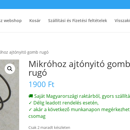
ész webshop
Kosár
Szállítási és Fizetési feltételek
Visszak
óhoz ajtónyitó gomb rugó
Mikróhoz ajtónyitó gom
rugó
1900
Ft
🚚 Saját Magyarországi raktárból, gyors szállítá
✓ Délig leadott rendelés esetén,
✓ akár a következő munkanapon megérkezhet
csomag
Csak 2 maradt készleten