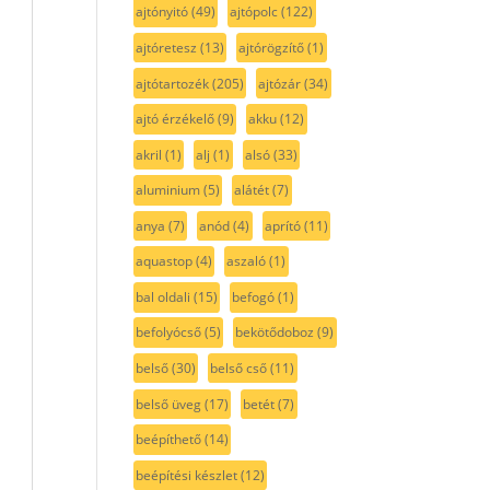
ajtónyitó
(49)
ajtópolc
(122)
ajtóretesz
(13)
ajtórögzítő
(1)
ajtótartozék
(205)
ajtózár
(34)
ajtó érzékelő
(9)
akku
(12)
akril
(1)
alj
(1)
alsó
(33)
aluminium
(5)
alátét
(7)
anya
(7)
anód
(4)
aprító
(11)
aquastop
(4)
aszaló
(1)
bal oldali
(15)
befogó
(1)
befolyócső
(5)
bekötődoboz
(9)
belső
(30)
belső cső
(11)
belső üveg
(17)
betét
(7)
beépíthető
(14)
beépítési készlet
(12)