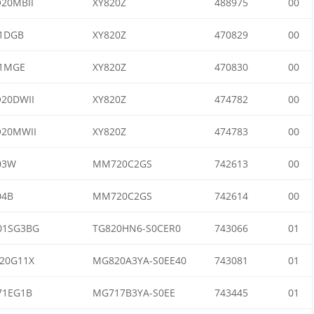
20MBII
XY820Z
488975
00
1DGB
XY820Z
470829
00
1MGE
XY820Z
470830
00
20DWII
XY820Z
474782
00
20MWII
XY820Z
474783
00
03W
MM720C2GS
742613
00
04B
MM720C2GS
742614
00
01SG3BG
TG820HN6-S0CER0
743066
01
20G11X
MG820A3YA-S0EE40
743081
01
71EG1B
MG717B3YA-S0EE
743445
01