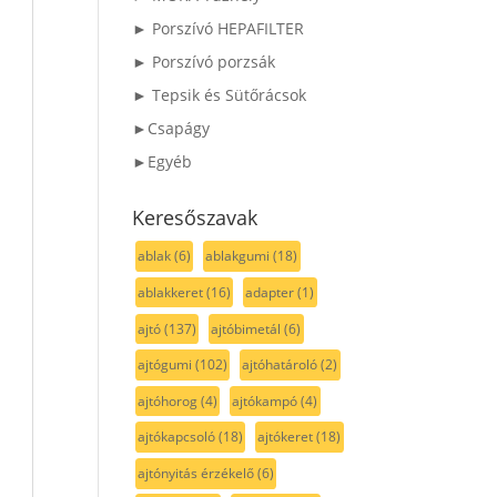
► Porszívó HEPAFILTER
► Porszívó porzsák
► Tepsik és Sütőrácsok
►Csapágy
►Egyéb
Keresőszavak
ablak
(6)
ablakgumi
(18)
ablakkeret
(16)
adapter
(1)
ajtó
(137)
ajtóbimetál
(6)
ajtógumi
(102)
ajtóhatároló
(2)
ajtóhorog
(4)
ajtókampó
(4)
ajtókapcsoló
(18)
ajtókeret
(18)
ajtónyitás érzékelő
(6)