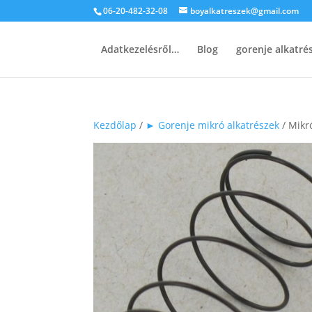
06-20-482-32-08
boyalkatreszek@gmail.com
Adatkezelésről…
Blog
gorenje alkatr
Kezdőlap
/
► Gorenje mikró alkatrészek
/ Mikr