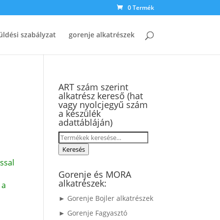
0 Termék
üldési szabályzat
gorenje alkatrészek
ART szám szerint
alkatrész kereső (hat
b
vagy nyolcjegyű szám
a készülék
adattábláján)
Keresés
a
Keresés
következőre:
ssal
Gorenje és MORA
alkatrészek:
 a
► Gorenje Bojler alkatrészek
► Gorenje Fagyasztó