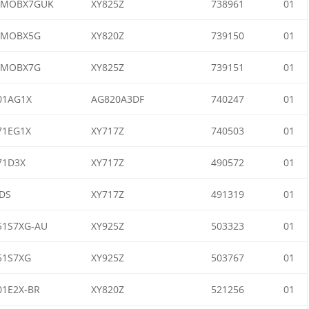
5MOBX7GUK
XY825Z
738961
01
0MOBX5G
XY820Z
739150
01
5MOBX7G
XY825Z
739151
01
01AG1X
AG820A3DF
740247
01
71EG1X
XY717Z
740503
01
71D3X
XY717Z
490572
01
DS
XY717Z
491319
01
1S7XG-AU
XY925Z
503323
01
51S7XG
XY925Z
503767
01
1E2X-BR
XY820Z
521256
01