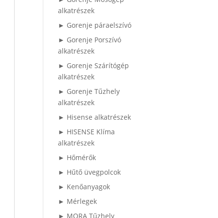
alkatrészek
► Gorenje páraelszívó
► Gorenje Porszívó
alkatrészek
► Gorenje Szárítógép
alkatrészek
► Gorenje Tűzhely
alkatrészek
► Hisense alkatrészek
► HISENSE Klíma
alkatrészek
► Hőmérők
► Hűtő üvegpolcok
► Kenőanyagok
► Mérlegek
► MORA Tűzhely