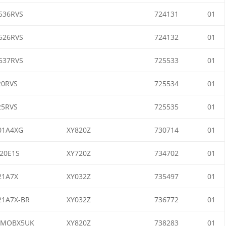
536RVS
724131
01
526RVS
724132
01
537RVS
725533
01
0RVS
725534
01
5RVS
725535
01
01A4XG
XY820Z
730714
01
20E1S
XY720Z
734702
01
21A7X
XY032Z
735497
01
1A7X-BR
XY032Z
736772
01
0MOBX5UK
XY820Z
738283
01