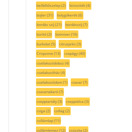
beőblítőszelep
(2)
biztosíték
(4)
bojler
(31)
bolygókerék
(6)
bordás szíj
(21)
bordásszíj
(7)
borító
(2)
botmixer
(16)
burkolat
(5)
citrusprés
(3)
Crispzone
(13)
csapágy
(40)
csatlakozódoboz
(4)
csatlakozóház
(4)
csatlakozóidom
(1)
csavar
(7)
csavartakaró
(7)
csepptartály
(3)
csepptálca
(3)
csiga
(2)
csillag
(2)
csillámlap
(11)
csillámlemez
(12)
csúszka
(2)