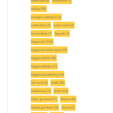
elektróda
(8)
elválasztó
(1)
előlap
(60)
energia szabályzó
(2)
evőeszköz
(5)
ezüst színű
(2)
facsarókúp
(1)
fagadó
(1)
fagyasztó
(182)
fagyasztó belső ajtók
(35)
fagyasztófiók
(45)
fagyasztóláda
(27)
fagyasztószekrény
(14)
fali tartó
(4)
fedél
(38)
fedőlemez
(7)
fehér
(64)
fehér gombok
(41)
fekete
(45)
fekete gombok
(26)
felirat
(2)