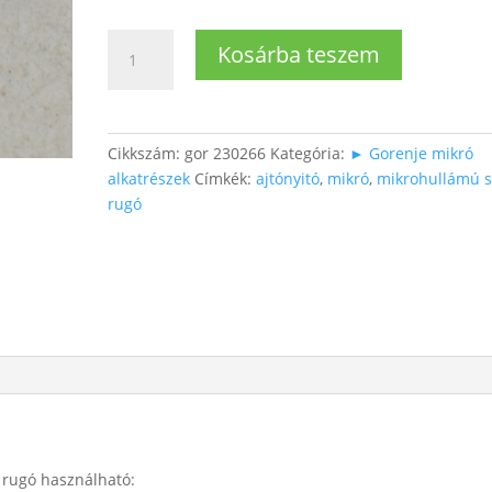
Mikróhoz
Kosárba teszem
ajtónyitó
gomb
rugó
mennyiség
Cikkszám:
gor 230266
Kategória:
► Gorenje mikró
alkatrészek
Címkék:
ajtónyitó
,
mikró
,
mikrohullámú s
rugó
 rugó használható: