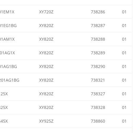
01EM1X
XY720Z
738286
01
01EG1BG
XY820Z
738287
01
01AM1X
XY820Z
738288
01
01AG1X
XY820Z
738289
01
01AG1BG
XY820Z
738290
01
201AG1BG
XY820Z
738321
01
25X
XY820Z
738327
01
25X
XY820Z
738328
01
45X
XY925Z
738860
01