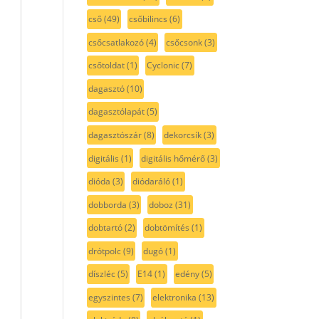
cső
(49)
csőbilincs
(6)
csőcsatlakozó
(4)
csőcsonk
(3)
csőtoldat
(1)
Cyclonic
(7)
dagasztó
(10)
dagasztólapát
(5)
dagasztószár
(8)
dekorcsík
(3)
digitális
(1)
digitális hőmérő
(3)
dióda
(3)
diódaráló
(1)
dobborda
(3)
doboz
(31)
dobtartó
(2)
dobtömítés
(1)
drótpolc
(9)
dugó
(1)
díszléc
(5)
E14
(1)
edény
(5)
egyszintes
(7)
elektronika
(13)