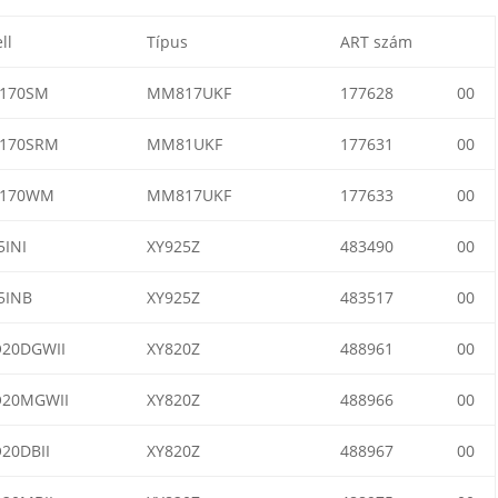
ll
Típus
ART szám
170SM
MM817UKF
177628
00
170SRM
MM81UKF
177631
00
170WM
MM817UKF
177633
00
INI
XY925Z
483490
00
5INB
XY925Z
483517
00
20DGWII
XY820Z
488961
00
20MGWII
XY820Z
488966
00
20DBII
XY820Z
488967
00