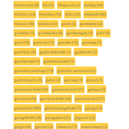
fúvóka szett
(8)
fül
(32)
főkapcsoló
(2)
főzőlap
(64)
főzőrács
(24)
főzőzóna
(10)
fűtés
(25)
fűtőbetét
(46)
fűtőszál
(36)
fűtőtest
(32)
gomb
(3)
gombbetét
(2)
gombház
(5)
gombkarika
(8)
gombtengely
(2)
grill
(10)
gumi
(76)
gumicső
(12)
gumiláb
(10)
gumitalp
(7)
gyerekzár
(9)
gyújtó elektróda
(1)
gyújtótrafó
(2)
gyúrókampó
(1)
gyümölcsaszaló
(1)
gyümölcscentrifuga
(13)
gyümölcs passzírozó
(2)
gyümölcsprés
(5)
gyűrű
(2)
gázcsap
(3)
gázcső
(1)
gázelosztó-fedél
(26)
gázelosztó-tető
(25)
gázlap
(23)
gázrózsa
(23)
gázrózsa-fedél
(28)
gázrózsa-tető
(27)
gáztűzhely
(499)
gáztűzhelyégőfedél
(7)
gázégő
(4)
gázégőfedél
(28)
gázégőtető
(25)
gégecső
(22)
görgő
(36)
gőzsütő
(2)
habverő
(11)
habverőlapát
(3)