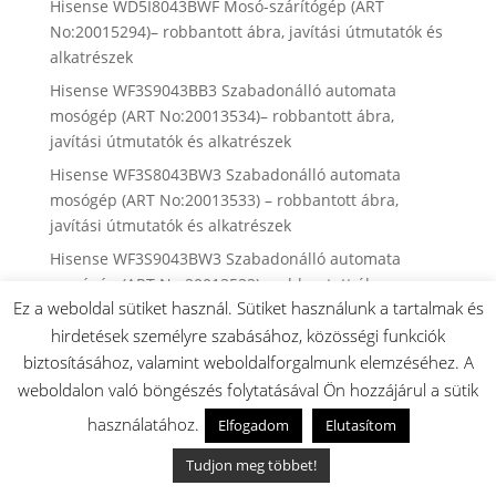
Hisense WD5I8043BWF Mosó-szárítógép (ART
No:20015294)– robbantott ábra, javítási útmutatók és
alkatrészek
Hisense WF3S9043BB3 Szabadonálló automata
mosógép (ART No:20013534)– robbantott ábra,
javítási útmutatók és alkatrészek
Hisense WF3S8043BW3 Szabadonálló automata
mosógép (ART No:20013533) – robbantott ábra,
javítási útmutatók és alkatrészek
Hisense WF3S9043BW3 Szabadonálló automata
mosógép (ART No:20013532)– robbantott ábra,
Ez a weboldal sütiket használ. Sütiket használunk a tartalmak és
javítási útmutatók és alkatrészek
hirdetések személyre szabásához, közösségi funkciók
Gorenje WC48G4BG4 Borhűtő (ART No:20013868) –
biztosításához, valamint weboldalforgalmunk elemzéséhez. A
robbantott ábra, javítási útmutatók és alkatrészek
weboldalon való böngészés folytatásával Ön hozzájárul a sütik
Gorenje W3D2A854ADS Mosó-szárítógép (Art
használatához.
Elfogadom
Elutasítom
No:20011068) – robbantott ábra, javítási útmutatók
és alkatrészek
Tudjon meg többet!
Hisense WF5I1045BWQ Szabadonálló automata