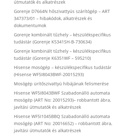
útmutatók és alkatrészek
Gorenje D7664N hőszivattyús szárítógép – ART
347373/01 – hibakódok, alkatrészek és
dokumentumok
Gorenje kombinált tűzhely – készülékspecifikus
tudástár (Gorenje K5341SH-B-730634)
Gorenje kombinált tűzhely – készülékspecifikus
tudástár (Gorenje K6351WF – 595210)
Hisense mosógép – készülékspecifikus tudástár
(Hisense WF5I8043BWF-20015293)
Mosógép ürítőszivattyú hibájának felismerése
Hisense WF5I8043BWF Szabadonálló automata
mosógép (ART No: 20015293)– robbantott ábra,
javítási útmutatók és alkatrészek
Hisense WF5I1045BBQ Szabadonálló automata
mosógép (ART No: 20016652) – robbantott ábra,
javítási útmutatók és alkatrészek