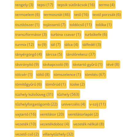
tengely
(3)
tepsi
(17)
tepsik sütőrácsok
(16)
termo
(4)
termoelem
(6)
termosztát
(46)
tető
(16)
textil porzsák
(6)
tisztítószer
(1)
tojástartó
(7)
toldócső
(11)
tolóka
(1)
transzformátor
(3)
turbina csavar
(1)
turbókefe
(6)
turmix
(12)
tv
(9)
tál
(7)
tálca
(4)
tálfedél
(3)
tányérgörgő
(4)
tárcsa
(5)
tárolórekesz
(37)
távirányító
(9)
távkapcsoló
(9)
távtartó gyűrű
(1)
tévé
(8)
tölcsér
(1)
töltő
(8)
tömszelence
(1)
tömítés
(67)
tömítőgyűrű
(6)
tömőrúd
(1)
tüske
(2)
tüzhely külsőüveg
(31)
tűzhely
(563)
tűzhelyforgatógomb
(22)
univerzális
(4)
v-szíj
(11)
vajtartó
(16)
ventilátor
(20)
ventilátorlapát
(2)
vezeték
(10)
vezetékdoboz
(4)
vezeték nélküli
(8)
vezető cső
(2)
villanytűzhely
(32)