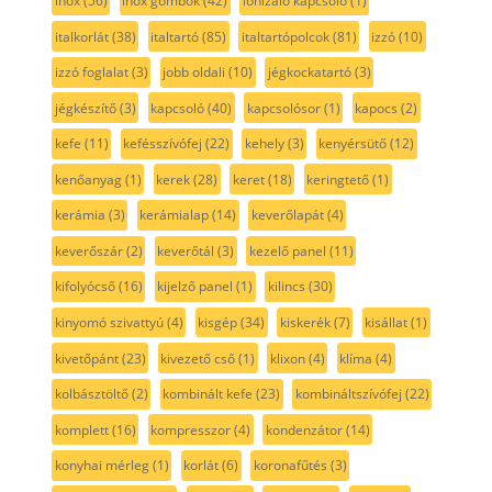
inox
(56)
inox gombok
(42)
ionizáló kapcsoló
(1)
italkorlát
(38)
italtartó
(85)
italtartópolcok
(81)
izzó
(10)
izzó foglalat
(3)
jobb oldali
(10)
jégkockatartó
(3)
jégkészítő
(3)
kapcsoló
(40)
kapcsolósor
(1)
kapocs
(2)
kefe
(11)
kefésszívófej
(22)
kehely
(3)
kenyérsütő
(12)
kenőanyag
(1)
kerek
(28)
keret
(18)
keringtető
(1)
kerámia
(3)
kerámialap
(14)
keverőlapát
(4)
keverőszár
(2)
keverőtál
(3)
kezelő panel
(11)
kifolyócső
(16)
kijelző panel
(1)
kilincs
(30)
kinyomó szivattyú
(4)
kisgép
(34)
kiskerék
(7)
kisállat
(1)
kivetőpánt
(23)
kivezető cső
(1)
klixon
(4)
klíma
(4)
kolbásztöltő
(2)
kombinált kefe
(23)
kombináltszívófej
(22)
komplett
(16)
kompresszor
(4)
kondenzátor
(14)
konyhai mérleg
(1)
korlát
(6)
koronafűtés
(3)