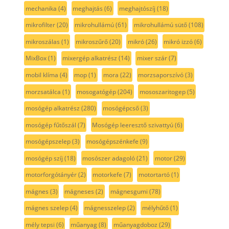
mechanika
(4)
meghajtás
(6)
meghajtószíj
(18)
mikrofilter
(20)
mikrohullámú
(61)
mikrohullámú sütő
(108)
mikroszálas
(1)
mikroszűrő
(20)
mikró
(26)
mikró izzó
(6)
MixBox
(1)
mixergép alkatrész
(14)
mixer szár
(7)
mobil klíma
(4)
mop
(1)
mora
(22)
morzsaporszívó
(3)
morzsatálca
(1)
mosogatógép
(204)
mososzaritogep
(5)
mosógép alkatrész
(280)
mosógépcső
(3)
mosógép fűtőszál
(7)
Mosógép leeresztő szivattyú
(6)
mosógépszelep
(3)
mosógépszénkefe
(9)
mosógép szíj
(18)
mosószer adagoló
(21)
motor
(29)
motorforgótányér
(2)
motorkefe
(7)
motortartó
(1)
mágnes
(3)
mágneses
(2)
mágnesgumi
(78)
mágnes szelep
(4)
mágnesszelep
(2)
mélyhűtő
(1)
mély tepsi
(6)
műanyag
(8)
műanyagdoboz
(29)