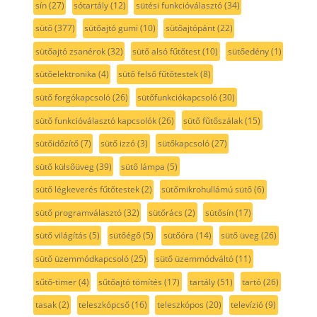
sín
(27)
sótartály
(12)
sütési funkcióválasztó
(34)
sütő
(377)
sütőajtó gumi
(10)
sütőajtópánt
(22)
sütőajtó zsanérok
(32)
sütő alsó fűtőtest
(10)
sütőedény
(1)
sütőelektronika
(4)
sütő felső fűtőtestek
(8)
sütő forgókapcsoló
(26)
sütőfunkciókapcsoló
(30)
sütő funkcióválasztó kapcsolók
(26)
sütő fűtőszálak
(15)
sütőidőzítő
(7)
sütő izzó
(3)
sütőkapcsoló
(27)
sütő külsőüveg
(39)
sütő lámpa
(5)
sütő légkeverés fűtőtestek
(2)
sütőmikrohullámú sütő
(6)
sütő programválasztó
(32)
sütőrács
(2)
sütősín
(17)
sütő világítás
(5)
sütőégő
(5)
sütőóra
(14)
sütő üveg
(26)
sütő üzemmódkapcsoló
(25)
sütő üzemmódváltó
(11)
sűtő-timer
(4)
sűtőajtó tömítés
(17)
tartály
(51)
tartó
(26)
tasak
(2)
teleszkópcső
(16)
teleszkópos
(20)
televízió
(9)