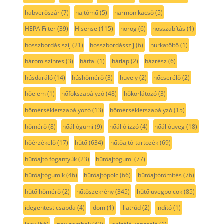
habverőszár
(7)
hajtómű
(5)
harmonikacső
(5)
HEPA Filter
(39)
Hisense
(115)
horog
(6)
hosszabítás
(1)
hosszbordás szíj
(21)
hosszbordásszíj
(6)
hurkatöltő
(1)
három szintes
(3)
hátfal
(1)
hátlap
(2)
házrész
(6)
húsdaráló
(14)
húshőmérő
(3)
hüvely
(2)
hőcserélő
(2)
hőelem
(1)
hőfokszabályzó
(48)
hőkorlátozó
(3)
hőmérsékletszabályozó
(13)
hőmérsékletszabályzó
(15)
hőmérő
(8)
hőállógumi
(9)
hőálló izzó
(4)
hőállóüveg
(18)
hőérzékelő
(17)
hűtő
(634)
hűtőajtó-tartozék
(69)
hűtőajtó fogantyúk
(23)
hűtőajtógumi
(77)
hűtőajtógumik
(46)
hűtőajtópolc
(66)
hűtőajtótömítés
(76)
hűtő hőmérő
(2)
hűtőszekrény
(345)
hűtő üvegpolcok
(85)
idegentest csapda
(4)
idom
(1)
illatrúd
(2)
indító
(1)