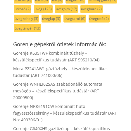
ütköző
(2)
üveg
(123)
üvegajtó
(17)
üvegbúra
(2)
üvegkehely
(3)
üveglap
(3)
üvegtartó
(6)
üvegtető
(2)
üvegtányér
(13)
Gorenje gépekről ötletek információk:
Gorenje K6351WF kombinált tűzhely –
készülékspecifikus tudástár (ART 595210/04)
Mora P2241AW1 gáztűzhely – készülékspecifikus
tudástár (ART 741000/06)
Gorenje WNHEI62SAS szabadonálló automata
mosógép – készülékspecifikus tudástár (ART
20009500)
Gorenje NRK6191CW kombinált hűtő-
fagyasztószekrény – készülékspecifikus tudástár (ART
No: 499306/01)
Gorenje G640XHS gázfőzőlap – készülékspecifikus