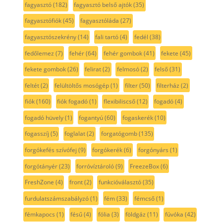
fagyasztó
(182)
fagyasztó belső ajtók
(35)
fagyasztófiók
(45)
fagyasztóláda
(27)
fagyasztószekrény
(14)
fali tartó
(4)
fedél
(38)
fedőlemez
(7)
fehér
(64)
fehér gombok
(41)
fekete
(45)
fekete gombok
(26)
felirat
(2)
felmosó
(2)
felső
(31)
feltét
(2)
felültöltős mosógép
(1)
filter
(50)
filterház
(2)
fiók
(160)
fiók fogadó
(1)
flexibiliscső
(12)
fogadó
(4)
fogadó hüvely
(1)
fogantyú
(60)
fogaskerék
(10)
fogasszíj
(5)
foglalat
(2)
forgatógomb
(135)
forgókefés szívófej
(9)
forgókerék
(6)
forgónyárs
(1)
forgótányér
(23)
forróvíztároló
(9)
FreezeBox
(6)
FreshZone
(4)
front
(2)
funkcióválasztó
(35)
furdulatszámszabályzó
(1)
fém
(33)
fémcső
(1)
fémkapocs
(1)
fésű
(4)
fólia
(3)
földgáz
(11)
fúvóka
(42)