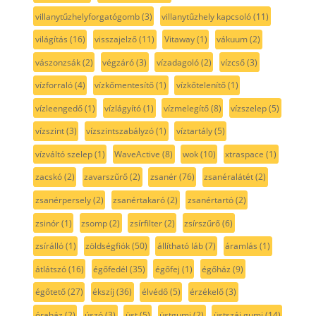
villanytűzhelyforgatógomb
(3)
villanytűzhely kapcsoló
(11)
világítás
(16)
visszajelző
(11)
Vitaway
(1)
vákuum
(2)
vászonzsák
(2)
végzáró
(3)
vízadagoló
(2)
vízcső
(3)
vízforraló
(4)
vízkőmentesítő
(1)
vízkőtelenítő
(1)
vízleengedő
(1)
vízlágyító
(1)
vízmelegítő
(8)
vízszelep
(5)
vízszint
(3)
vízszintszabályzó
(1)
víztartály
(5)
vízváltó szelep
(1)
WaveActive
(8)
wok
(10)
xtraspace
(1)
zacskó
(2)
zavarszűrő
(2)
zsanér
(76)
zsanéralátét
(2)
zsanérpersely
(2)
zsanértakaró
(2)
zsanértartó
(2)
zsinór
(1)
zsomp
(2)
zsírfilter
(2)
zsírszűrő
(6)
zsírálló
(1)
zöldségfiók
(50)
állítható láb
(7)
áramlás
(1)
átlátszó
(16)
égőfedél
(35)
égőfej
(1)
égőház
(9)
égőtető
(27)
ékszíj
(36)
élvédő
(5)
érzékelő
(3)
óraház
(2)
úszó
(3)
üst
(5)
üstgumi
(2)
üstszáj gumi
(14)