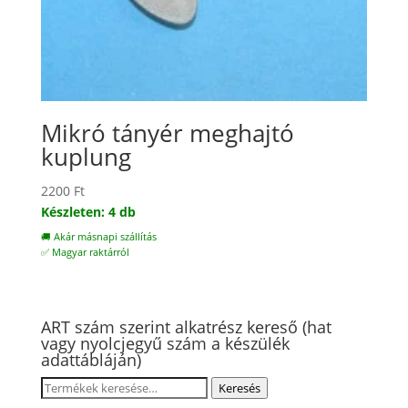
Mikró tányér meghajtó
kuplung
2200
Ft
Készleten: 4 db
🚚 Akár másnapi szállítás
✅ Magyar raktárról
ART szám szerint alkatrész kereső (hat
vagy nyolcjegyű szám a készülék
adattábláján)
Keresés
Keresés
a