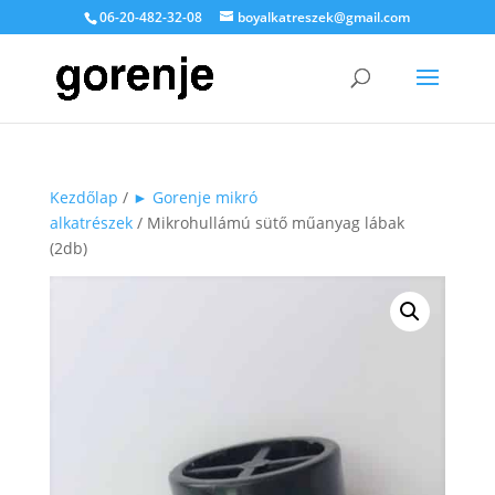
06-20-482-32-08
boyalkatreszek@gmail.com
Kezdőlap
/
► Gorenje mikró
alkatrészek
/ Mikrohullámú sütő műanyag lábak
(2db)