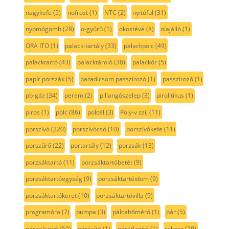
nagykefe
(5)
nofrost
(1)
NTC
(2)
nyitófül
(31)
nyomógomb
(28)
o-gyűrű
(1)
okostévé
(8)
olajálló
(1)
ORA ITO
(1)
palack-tartály
(33)
palackpolc
(49)
palacktartó
(43)
palacktároló
(38)
palackőr
(5)
papír porszák
(5)
paradicsom passzírozó
(1)
passzírozó
(1)
pb-gáz
(34)
perem
(2)
pillangószelep
(3)
pirolitikus
(1)
piros
(1)
polc
(86)
polcél
(3)
Poly-v szíj
(11)
porszívó
(220)
porszívócső
(10)
porszívókefe
(11)
porszűrő
(22)
portartály
(12)
porzsák
(13)
porzsáktartó
(11)
porzsáktartóbetét
(9)
porzsáktartóegység
(9)
porzsáktartóidom
(9)
porzsáktartókeret
(10)
porzsáktartóvilla
(9)
programóra
(7)
pumpa
(3)
pálcahőmérő
(1)
pár
(5)
páraelszívó
(50)
párásító
(1)
párátlanító
(1)
rekesz
(29)