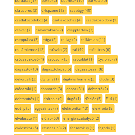
bordásszíj
(7)
borító
(2)
botmixer
(16)
burkolat
(5)
citrusprés
(3)
Crispzone
(13)
csapágy
(40)
csatlakozódoboz
(4)
csatlakozóház
(4)
csatlakozóidom
(1)
csavar
(7)
csavartakaró
(7)
csepptartály
(3)
csepptálca
(3)
csiga
(2)
csillag
(2)
csillámlap
(11)
csillámlemez
(12)
csúszka
(2)
cső
(49)
csőbilincs
(6)
csőcsatlakozó
(4)
csőcsonk
(3)
csőtoldat
(1)
Cyclonic
(7)
dagasztó
(10)
dagasztólapát
(5)
dagasztószár
(8)
dekorcsík
(3)
digitális
(1)
digitális hőmérő
(3)
dióda
(3)
diódaráló
(1)
dobborda
(3)
doboz
(31)
dobtartó
(2)
dobtömítés
(1)
drótpolc
(9)
dugó
(1)
díszléc
(5)
E14
(1)
edény
(5)
egyszintes
(7)
elektronika
(13)
elektróda
(8)
elválasztó
(1)
előlap
(60)
energia szabályzó
(2)
evőeszköz
(5)
ezüst színű
(2)
facsarókúp
(1)
fagadó
(1)