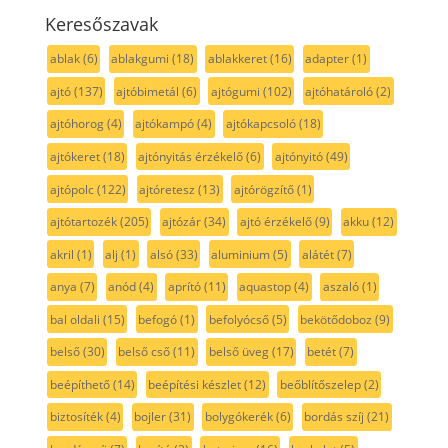
Keresőszavak
ablak
(6)
ablakgumi
(18)
ablakkeret
(16)
adapter
(1)
ajtó
(137)
ajtóbimetál
(6)
ajtógumi
(102)
ajtóhatároló
(2)
ajtóhorog
(4)
ajtókampó
(4)
ajtókapcsoló
(18)
ajtókeret
(18)
ajtónyitás érzékelő
(6)
ajtónyitó
(49)
ajtópolc
(122)
ajtóretesz
(13)
ajtórögzítő
(1)
ajtótartozék
(205)
ajtózár
(34)
ajtó érzékelő
(9)
akku
(12)
akril
(1)
alj
(1)
alsó
(33)
aluminium
(5)
alátét
(7)
anya
(7)
anód
(4)
aprító
(11)
aquastop
(4)
aszaló
(1)
bal oldali
(15)
befogó
(1)
befolyócső
(5)
bekötődoboz
(9)
belső
(30)
belső cső
(11)
belső üveg
(17)
betét
(7)
beépíthető
(14)
beépítési készlet
(12)
beőblítőszelep
(2)
biztosíték
(4)
bojler
(31)
bolygókerék
(6)
bordás szíj
(21)