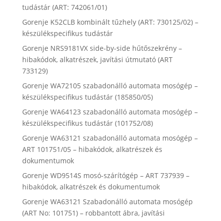
tudástár (ART: 742061/01)
Gorenje K52CLB kombinált tűzhely (ART: 730125/02) –
készülékspecifikus tudástár
Gorenje NRS9181VX side-by-side hűtőszekrény –
hibakódok, alkatrészek, javítási útmutató (ART
733129)
Gorenje WA72105 szabadonálló automata mosógép –
készülékspecifikus tudástár (185850/05)
Gorenje WA64123 szabadonálló automata mosógép –
készülékspecifikus tudástár (101752/08)
Gorenje WA63121 szabadonálló automata mosógép –
ART 101751/05 – hibakódok, alkatrészek és
dokumentumok
Gorenje WD9514S mosó-szárítógép – ART 737939 –
hibakódok, alkatrészek és dokumentumok
Gorenje WA63121 Szabadonálló automata mosógép
(ART No: 101751) – robbantott ábra, javítási