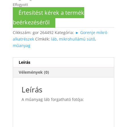
Elfogyott
Értesítést kérek a termék
beérkezéséről
Cikkszám:
gor 264492
Kategória:
► Gorenje mikró
alkatrészek
Címkék:
láb
,
mikrohullámú sütő
,
műanyag
Leírás
Vélemények (0)
Leírás
A műanyag láb forgatható fotója: