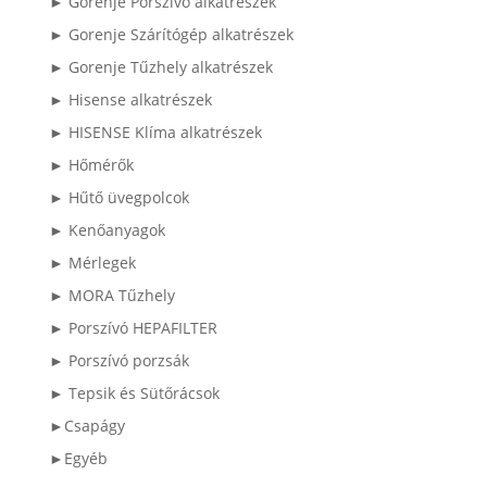
► Gorenje Porszívó alkatrészek
► Gorenje Szárítógép alkatrészek
► Gorenje Tűzhely alkatrészek
► Hisense alkatrészek
► HISENSE Klíma alkatrészek
► Hőmérők
► Hűtő üvegpolcok
► Kenőanyagok
► Mérlegek
► MORA Tűzhely
► Porszívó HEPAFILTER
► Porszívó porzsák
► Tepsik és Sütőrácsok
►Csapágy
►Egyéb