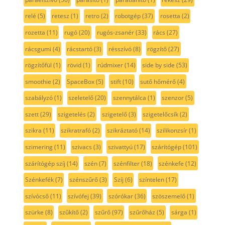
relé
(5)
retesz
(1)
retro
(2)
robotgép
(37)
rosetta
(2)
rozetta
(11)
rugó
(20)
rugós-zsanér
(33)
rács
(27)
rácsgumi
(4)
rácstartó
(3)
résszívó
(8)
rögzítő
(27)
rögzítőfül
(1)
rövid
(1)
rúdmixer
(14)
side by side
(53)
smoothie
(2)
SpaceBox
(5)
stift
(10)
sutő hőmérő
(4)
szabályzó
(1)
szeletelő
(20)
szennytálca
(1)
szenzor
(5)
szett
(29)
szigetelés
(2)
szigetelő
(3)
szigetelőcsík
(2)
szikra
(11)
szikratrafó
(2)
szikráztató
(14)
szilikonzsír
(1)
szimering
(11)
szivacs
(3)
szivattyú
(17)
szárítógép
(101)
szárítógép szíj
(14)
szén
(7)
szénfilter
(18)
szénkefe
(12)
Szénkefék
(7)
szénszűrő
(3)
Szíj
(6)
színtelen
(17)
szívócső
(11)
szívófej
(39)
szórókar
(36)
szöszemelő
(1)
szürke
(8)
szűkítő
(2)
szűrő
(97)
szűrőház
(5)
sárga
(1)