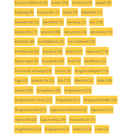
koszorú fűtőszál
(3)
kosár
(34)
kosársín
(3)
kupak
(5)
kuplung
(8)
kutyaszőr
(1)
kábel
(9)
kábeldob
(1)
kávédaráló
(3)
kávéfőző
(1)
kémény
(1)
kés
(16)
késtisztító
(1)
készlet
(38)
kétszintes
(4)
kézimixer
(5)
körfütés
(8)
körfűtőbetét
(5)
kör fűtőbetét
(5)
körfűtőszál
(6)
középső
(9)
külső
(27)
laposszíj
(19)
lapos tepsi
(5)
lassúprés
(6)
led
(14)
LedVision
(2)
leeresztő szivattyú
(4)
lemez
(6)
lengéscsillapító
(10)
logo
(3)
lyuktárcsa
(2)
láb
(12)
lábtartó
(2)
láda
(30)
lámpa
(28)
lámpabúra
(8)
lángelosztó
(23)
lángelosztó-rózsa
(21)
lángosztó
(21)
lángosztó-fedél
(29)
lángosztó-tető
(27)
légkeverésfűtőtest
(3)
légszűrő
(21)
légtisztító
(2)
lúgszivattyú
(4)
macsakszőr
(1)
maghőmérő
(2)
magnetron
(2)
matrica
(3)
matt
(2)