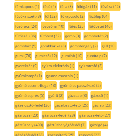
fémkapocs
(1)
fésű
(4)
fólia
(3)
földgáz
(11)
fúvóka
(42)
fúvóka szett
(8)
fül
(32)
főkapcsoló
(2)
főzőlap
(64)
főzőrács
(24)
főzőzóna
(10)
fűtés
(25)
fűtőbetét
(46)
fűtőszál
(36)
fűtőtest
(32)
gomb
(3)
gombbetét
(2)
gombház
(5)
gombkarika
(8)
gombtengely
(2)
grill
(10)
gumi
(76)
gumicső
(12)
gumiláb
(10)
gumitalp
(7)
gyerekzár
(9)
gyújtó elektróda
(1)
gyújtótrafó
(2)
gyúrókampó
(1)
gyümölcsaszaló
(1)
gyümölcscentrifuga
(13)
gyümölcs passzírozó
(2)
gyümölcsprés
(5)
gyűrű
(2)
gázcsap
(3)
gázcső
(1)
gázelosztó-fedél
(26)
gázelosztó-tető
(25)
gázlap
(23)
gázrózsa
(23)
gázrózsa-fedél
(28)
gázrózsa-tető
(27)
gáztűzhely
(499)
gáztűzhelyégőfedél
(7)
gázégő
(4)
gázégőfedél
(28)
gázégőtető
(25)
gégecső
(22)