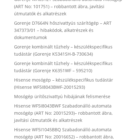
(ART No: 101751) – robbantott ábra, javítási
útmutatók és alkatrészek
Gorenje D7664N hőszivattyús szárítógép – ART
347373/01 – hibakódok, alkatrészek és
dokumentumok
Gorenje kombinált tűzhely – készülékspecifikus
tudástár (Gorenje K5341SH-B-730634)
Gorenje kombinált tűzhely – készülékspecifikus
tudástár (Gorenje K6351WF – 595210)
Hisense mosógép – készülékspecifikus tudástár
(Hisense WF5I8043BWF-20015293)
Mosógép ürítőszivattyú hibájának felismerése
Hisense WF5I8043BWF Szabadonálló automata
mosógép (ART No: 20015293)– robbantott ábra,
javítási útmutatók és alkatrészek
Hisense WF5I1045BBQ Szabadonálló automata
mosógép (ART No: 20016652) – robbantott ábra,