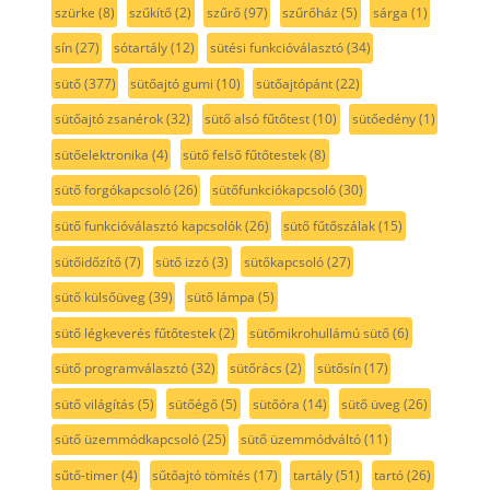
szürke
(8)
szűkítő
(2)
szűrő
(97)
szűrőház
(5)
sárga
(1)
sín
(27)
sótartály
(12)
sütési funkcióválasztó
(34)
sütő
(377)
sütőajtó gumi
(10)
sütőajtópánt
(22)
sütőajtó zsanérok
(32)
sütő alsó fűtőtest
(10)
sütőedény
(1)
sütőelektronika
(4)
sütő felső fűtőtestek
(8)
sütő forgókapcsoló
(26)
sütőfunkciókapcsoló
(30)
sütő funkcióválasztó kapcsolók
(26)
sütő fűtőszálak
(15)
sütőidőzítő
(7)
sütő izzó
(3)
sütőkapcsoló
(27)
sütő külsőüveg
(39)
sütő lámpa
(5)
sütő légkeverés fűtőtestek
(2)
sütőmikrohullámú sütő
(6)
sütő programválasztó
(32)
sütőrács
(2)
sütősín
(17)
sütő világítás
(5)
sütőégő
(5)
sütőóra
(14)
sütő üveg
(26)
sütő üzemmódkapcsoló
(25)
sütő üzemmódváltó
(11)
sűtő-timer
(4)
sűtőajtó tömítés
(17)
tartály
(51)
tartó
(26)