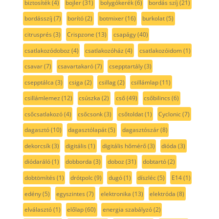
biztosíték
(4)
bojler
(31)
bolygókerék
(6)
bordás szíj
(21)
bordásszíj
(7)
borító
(2)
botmixer
(16)
burkolat
(5)
citrusprés
(3)
Crispzone
(13)
csapágy
(40)
csatlakozódoboz
(4)
csatlakozóház
(4)
csatlakozóidom
(1)
csavar
(7)
csavartakaró
(7)
csepptartály
(3)
csepptálca
(3)
csiga
(2)
csillag
(2)
csillámlap
(11)
csillámlemez
(12)
csúszka
(2)
cső
(49)
csőbilincs
(6)
csőcsatlakozó
(4)
csőcsonk
(3)
csőtoldat
(1)
Cyclonic
(7)
dagasztó
(10)
dagasztólapát
(5)
dagasztószár
(8)
dekorcsík
(3)
digitális
(1)
digitális hőmérő
(3)
dióda
(3)
diódaráló
(1)
dobborda
(3)
doboz
(31)
dobtartó
(2)
dobtömítés
(1)
drótpolc
(9)
dugó
(1)
díszléc
(5)
E14
(1)
edény
(5)
egyszintes
(7)
elektronika
(13)
elektróda
(8)
elválasztó
(1)
előlap
(60)
energia szabályzó
(2)