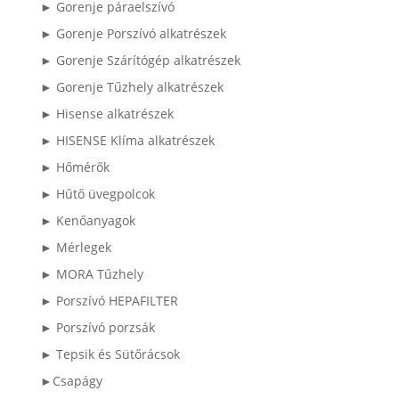
► Gorenje páraelszívó
► Gorenje Porszívó alkatrészek
► Gorenje Szárítógép alkatrészek
► Gorenje Tűzhely alkatrészek
► Hisense alkatrészek
► HISENSE Klíma alkatrészek
► Hőmérők
► Hűtő üvegpolcok
► Kenőanyagok
► Mérlegek
► MORA Tűzhely
► Porszívó HEPAFILTER
► Porszívó porzsák
► Tepsik és Sütőrácsok
►Csapágy