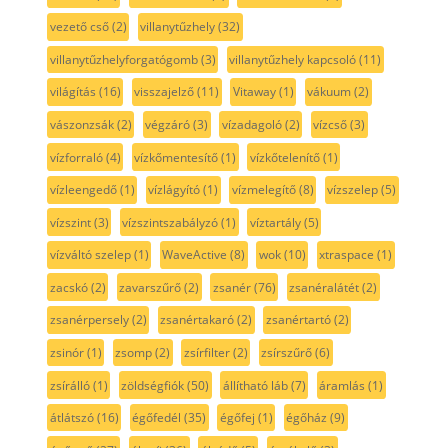
vezető cső
(2)
villanytűzhely
(32)
villanytűzhelyforgatógomb
(3)
villanytűzhely kapcsoló
(11)
világítás
(16)
visszajelző
(11)
Vitaway
(1)
vákuum
(2)
vászonzsák
(2)
végzáró
(3)
vízadagoló
(2)
vízcső
(3)
vízforraló
(4)
vízkőmentesítő
(1)
vízkőtelenítő
(1)
vízleengedő
(1)
vízlágyító
(1)
vízmelegítő
(8)
vízszelep
(5)
vízszint
(3)
vízszintszabályzó
(1)
víztartály
(5)
vízváltó szelep
(1)
WaveActive
(8)
wok
(10)
xtraspace
(1)
zacskó
(2)
zavarszűrő
(2)
zsanér
(76)
zsanéralátét
(2)
zsanérpersely
(2)
zsanértakaró
(2)
zsanértartó
(2)
zsinór
(1)
zsomp
(2)
zsírfilter
(2)
zsírszűrő
(6)
zsírálló
(1)
zöldségfiók
(50)
állítható láb
(7)
áramlás
(1)
átlátszó
(16)
égőfedél
(35)
égőfej
(1)
égőház
(9)