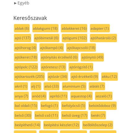
►Egyéb
Keresőszavak
ablak
(6)
ablakgumi
(18)
ablakkeret
(16)
adapter
(1)
ajtó
(137)
ajtóbimetál
(6)
ajtógumi
(102)
ajtóhatároló
(2)
ajtóhorog
(4)
ajtókampó
(4)
ajtókapcsoló
(18)
ajtókeret
(18)
ajtónyitás érzékelő
(6)
ajtónyitó
(49)
ajtópolc
(122)
ajtóretesz
(13)
ajtórögzítő
(1)
ajtótartozék
(205)
ajtózár
(34)
ajtó érzékelő
(9)
akku
(12)
akril
(1)
alj
(1)
alsó
(33)
aluminium
(5)
alátét
(7)
anya
(7)
anód
(4)
aprító
(11)
aquastop
(4)
aszaló
(1)
bal oldali
(15)
befogó
(1)
befolyócső
(5)
bekötődoboz
(9)
belső
(30)
belső cső
(11)
belső üveg
(17)
betét
(7)
beépíthető
(14)
beépítési készlet
(12)
beőblítőszelep
(2)