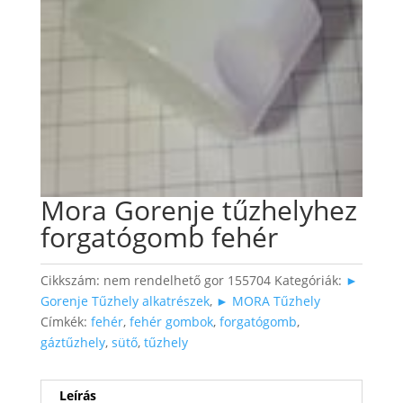
Mora Gorenje tűzhelyhez
forgatógomb fehér
Cikkszám:
nem rendelhető gor 155704
Kategóriák:
►
Gorenje Tűzhely alkatrészek
,
► MORA Tűzhely
Címkék:
fehér
,
fehér gombok
,
forgatógomb
,
gáztűzhely
,
sütő
,
tűzhely
Leírás