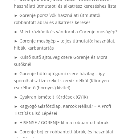
használati útmutaóti és alkatrész kereséshez lista
► Gorenje porszívók használati útmutatói,
robbantott ábrái és alkatrész keresés
► Miért rázkódik és vándorol a Gorenje mosógép?
► Gorenje mosógép – teljes útmutató: használat,
hibák, karbantartás
► Külső sütő ajtóüveg csere Gorenje és Mora
sütőknél
► Gorenje hűtő ajtógumi csere házilag – így
spórolhatsz tízezreket szerviz nélkül (Könnyen
cserélhető (hornyos) kivitel)
► Gyakran Ismételt Kérdések (GYIK)
► Ragyogó Gázfőzőlap, Karcok Nélkül? – A Profi
Tisztítás Első Lépései
► HISENSE / GORENJE klíma robbantott ábrák
► Gorenje bojler robbantott ábrák, és használati