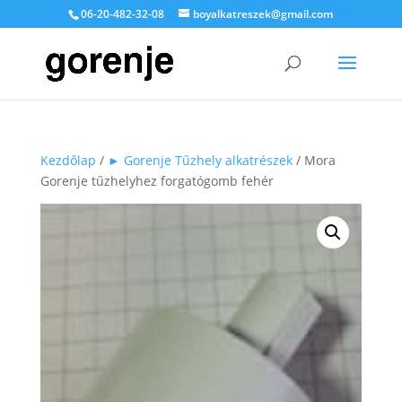
06-20-482-32-08
boyalkatreszek@gmail.com
Kezdőlap
/
► Gorenje Tűzhely alkatrészek
/ Mora
Gorenje tűzhelyhez forgatógomb fehér