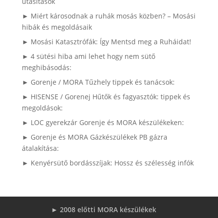
utasítások
► Miért károsodnak a ruhák mosás közben? – Mosási
hibák és megoldásaik
► Mosási Katasztrófák: Így Mentsd meg a Ruháidat!
► 4 sütési hiba ami lehet hogy nem sütő
meghibásodás:
► Gorenje / MORA Tűzhely tippek és tanácsok:
► HISENSE / Gorenej Hűtők és fagyasztók: tippek és
megoldások:
► LOC gyerekzár Gorenje és MORA készülékeken:
► Gorenje és MORA Gázkészülékek PB gázra
átalakítása:
► Kenyérsütő bordásszíjak: Hossz és szélesség infók
► 2008 előtti MORA készülékek