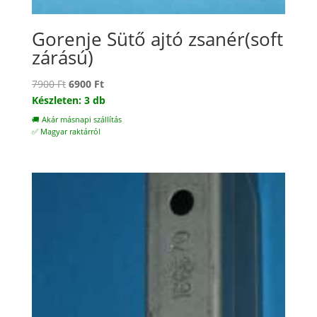
Gorenje Sütő ajtó zsanér(soft
zárású)
Original
Current
7900
Ft
6900
Ft
price
price
Készleten: 3 db
was:
is:
🚚 Akár másnapi szállítás
7900 Ft.
6900 Ft.
✅ Magyar raktárról