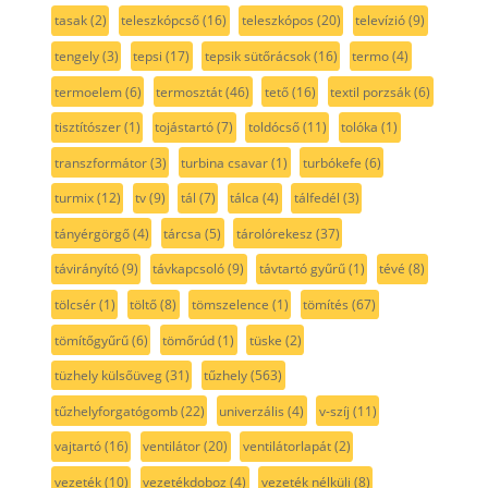
tasak
(2)
teleszkópcső
(16)
teleszkópos
(20)
televízió
(9)
tengely
(3)
tepsi
(17)
tepsik sütőrácsok
(16)
termo
(4)
termoelem
(6)
termosztát
(46)
tető
(16)
textil porzsák
(6)
tisztítószer
(1)
tojástartó
(7)
toldócső
(11)
tolóka
(1)
transzformátor
(3)
turbina csavar
(1)
turbókefe
(6)
turmix
(12)
tv
(9)
tál
(7)
tálca
(4)
tálfedél
(3)
tányérgörgő
(4)
tárcsa
(5)
tárolórekesz
(37)
távirányító
(9)
távkapcsoló
(9)
távtartó gyűrű
(1)
tévé
(8)
tölcsér
(1)
töltő
(8)
tömszelence
(1)
tömítés
(67)
tömítőgyűrű
(6)
tömőrúd
(1)
tüske
(2)
tüzhely külsőüveg
(31)
tűzhely
(563)
tűzhelyforgatógomb
(22)
univerzális
(4)
v-szíj
(11)
vajtartó
(16)
ventilátor
(20)
ventilátorlapát
(2)
vezeték
(10)
vezetékdoboz
(4)
vezeték nélküli
(8)