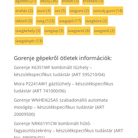
égőtető
(27)
ékszíj
(36)
élvédő
(5)
érzékelő
(3)
óraház
(2)
úszó
(3)
üst
(5)
üstgumi
(2)
üstszáj gumi
(14)
ütköző
(2)
üveg
(123)
üvegajtó
(17)
üvegbúra
(2)
üvegkehely
(3)
üveglap
(3)
üvegtartó
(6)
üvegtető
(2)
üvegtányér
(13)
Gorenje gépekről ötletek információk:
Gorenje K6351WF kombinált tűzhely –
készülékspecifikus tudástár (ART 595210/04)
Mora P2241AW1 gáztűzhely – készülékspecifikus
tudástár (ART 741000/06)
Gorenje WNHEI62SAS szabadonálló automata
mosógép – készülékspecifikus tudástár (ART
20009500)
Gorenje NRK6191CW kombinált hűtő-
fagyasztószekrény – készülékspecifikus tudástár (ART
No: 499306/01)