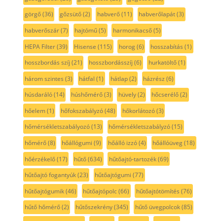
görgő
(36)
gőzsütő
(2)
habverő
(11)
habverőlapát
(3)
habverőszár
(7)
hajtómű
(5)
harmonikacső
(5)
HEPA Filter
(39)
Hisense
(115)
horog
(6)
hosszabítás
(1)
hosszbordás szíj
(21)
hosszbordásszíj
(6)
hurkatöltő
(1)
három szintes
(3)
hátfal
(1)
hátlap
(2)
házrész
(6)
húsdaráló
(14)
húshőmérő
(3)
hüvely
(2)
hőcserélő
(2)
hőelem
(1)
hőfokszabályzó
(48)
hőkorlátozó
(3)
hőmérsékletszabályozó
(13)
hőmérsékletszabályzó
(15)
hőmérő
(8)
hőállógumi
(9)
hőálló izzó
(4)
hőállóüveg
(18)
hőérzékelő
(17)
hűtő
(634)
hűtőajtó-tartozék
(69)
hűtőajtó fogantyúk
(23)
hűtőajtógumi
(77)
hűtőajtógumik
(46)
hűtőajtópolc
(66)
hűtőajtótömítés
(76)
hűtő hőmérő
(2)
hűtőszekrény
(345)
hűtő üvegpolcok
(85)