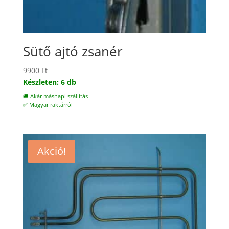
Sütő ajtó zsanér
9900
Ft
Készleten: 6 db
🚚 Akár másnapi szállítás
✅ Magyar raktárról
Akció!