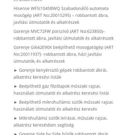
Hisense WF5I1045BWQ Szabadonálló automata
mosógép (ART No:20015295) – robbantott ábra,
javítási útmutatók és alkatrészek
Gorenje MVC72FW porszívó (ART No:623850)–
robbantott ábra, javítási útmutatók és alkatrészek
Gorenje GI642E90X beépíthető mosogatógép (ART
No:20011937)- robbantott ábra, házi javítási
útmutatók, és alkatrészek
► Gorenje kenyérsütő gépek robbantott ábrái,
alkatrész keresési listák
► Beépíthető gáz főzőlapok műszaki rajzai,
használati útmutatói és alkatrész keresési listái
► Beépíthető mikrohullámú sütők műszaki rajzai,
használati útmutatói és alkatrész keresés
► Mikrohullámú sütők leírásai, műszaki rajzai,
alkatrész keresésben segítség
► Gorenje Side by Side hűtők robbantott ábrái,