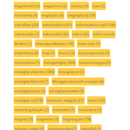
maghőmérő
(2)
magnetron
(2)
matrica
(3)
matt
(2)
mechanika
(4)
meghajtás
(6)
meghajtószíj
(18)
mikrofilter
(20)
mikrohullámú
(61)
mikrohullámú sütő
(108)
mikroszálas
(1)
mikroszűrő
(20)
mikró
(26)
mikró izzó
(6)
MixBox
(1)
mixergép alkatrész
(14)
mixer szár
(7)
mobil klíma
(4)
mop
(1)
mora
(22)
morzsaporszívó
(3)
morzsatálca
(1)
mosogatógép
(204)
mososzaritogep
(5)
mosógép alkatrész
(280)
mosógépcső
(3)
mosógép fűtőszál
(7)
Mosógép leeresztő szivattyú
(6)
mosógépszelep
(3)
mosógépszénkefe
(9)
mosógép szíj
(18)
mosószer adagoló
(21)
motor
(29)
motorforgótányér
(2)
motorkefe
(7)
motortartó
(1)
mágnes
(3)
mágneses
(2)
mágnesgumi
(78)
mágnes szelep
(4)
mágnesszelep
(2)
mélyhűtő
(1)