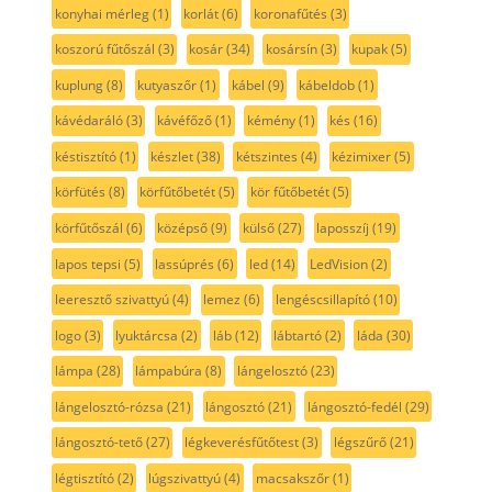
konyhai mérleg
(1)
korlát
(6)
koronafűtés
(3)
koszorú fűtőszál
(3)
kosár
(34)
kosársín
(3)
kupak
(5)
kuplung
(8)
kutyaszőr
(1)
kábel
(9)
kábeldob
(1)
kávédaráló
(3)
kávéfőző
(1)
kémény
(1)
kés
(16)
késtisztító
(1)
készlet
(38)
kétszintes
(4)
kézimixer
(5)
körfütés
(8)
körfűtőbetét
(5)
kör fűtőbetét
(5)
körfűtőszál
(6)
középső
(9)
külső
(27)
laposszíj
(19)
lapos tepsi
(5)
lassúprés
(6)
led
(14)
LedVision
(2)
leeresztő szivattyú
(4)
lemez
(6)
lengéscsillapító
(10)
logo
(3)
lyuktárcsa
(2)
láb
(12)
lábtartó
(2)
láda
(30)
lámpa
(28)
lámpabúra
(8)
lángelosztó
(23)
lángelosztó-rózsa
(21)
lángosztó
(21)
lángosztó-fedél
(29)
lángosztó-tető
(27)
légkeverésfűtőtest
(3)
légszűrő
(21)
légtisztító
(2)
lúgszivattyú
(4)
macsakszőr
(1)