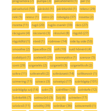
programóra
(7)
pumpa
(3)
pálcahőmérő
(1)
pár
(5)
páraelszívó
(50)
párásító
(1)
párátlanító
(1)
rekesz
(29)
relé
(5)
retesz
(1)
retro
(2)
robotgép
(37)
rosetta
(2)
rozetta
(11)
rugó
(20)
rugós-zsanér
(33)
rács
(27)
rácsgumi
(4)
rácstartó
(3)
résszívó
(8)
rögzítő
(27)
rögzítőfül
(1)
rövid
(1)
rúdmixer
(14)
side by side
(53)
smoothie
(2)
SpaceBox
(5)
stift
(10)
sutő hőmérő
(4)
szabályzó
(1)
szeletelő
(20)
szennytálca
(1)
szenzor
(5)
szett
(29)
szigetelés
(2)
szigetelő
(3)
szigetelőcsík
(2)
szikra
(11)
szikratrafó
(2)
szikráztató
(14)
szilikonzsír
(1)
szimering
(11)
szivacs
(3)
szivattyú
(17)
szárítógép
(101)
szárítógép szíj
(14)
szén
(7)
szénfilter
(18)
szénkefe
(12)
Szénkefék
(7)
szénszűrő
(3)
Szíj
(6)
színtelen
(17)
szívócső
(11)
szívófej
(39)
szórókar
(36)
szöszemelő
(1)