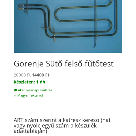
Gorenje Sütő felső fűtőtest
Original
Current
20000
Ft
14400
Ft
price
price
Készleten: 1 db
was:
is:
🚚 Akár másnapi szállítás
20000 Ft.
14400 Ft.
✅ Magyar raktárról
ART szám szerint alkatrész kereső (hat
vagy nyolcjegyű szám a készülék
adattábláján)