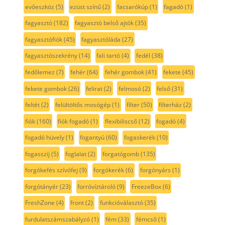
evőeszköz
(5)
ezüst színű
(2)
facsarókúp
(1)
fagadó
(1)
fagyasztó
(182)
fagyasztó belső ajtók
(35)
fagyasztófiók
(45)
fagyasztóláda
(27)
fagyasztószekrény
(14)
fali tartó
(4)
fedél
(38)
fedőlemez
(7)
fehér
(64)
fehér gombok
(41)
fekete
(45)
fekete gombok
(26)
felirat
(2)
felmosó
(2)
felső
(31)
feltét
(2)
felültöltős mosógép
(1)
filter
(50)
filterház
(2)
fiók
(160)
fiók fogadó
(1)
flexibiliscső
(12)
fogadó
(4)
fogadó hüvely
(1)
fogantyú
(60)
fogaskerék
(10)
fogasszíj
(5)
foglalat
(2)
forgatógomb
(135)
forgókefés szívófej
(9)
forgókerék
(6)
forgónyárs
(1)
forgótányér
(23)
forróvíztároló
(9)
FreezeBox
(6)
FreshZone
(4)
front
(2)
funkcióválasztó
(35)
furdulatszámszabályzó
(1)
fém
(33)
fémcső
(1)