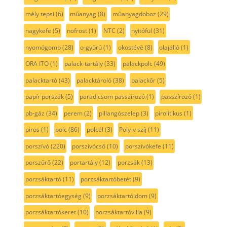
mély tepsi
(6)
műanyag
(8)
műanyagdoboz
(29)
nagykefe
(5)
nofrost
(1)
NTC
(2)
nyitófül
(31)
nyomógomb
(28)
o-gyűrű
(1)
okostévé
(8)
olajálló
(1)
ORA ITO
(1)
palack-tartály
(33)
palackpolc
(49)
palacktartó
(43)
palacktároló
(38)
palackőr
(5)
papír porszák
(5)
paradicsom passzírozó
(1)
passzírozó
(1)
pb-gáz
(34)
perem
(2)
pillangószelep
(3)
pirolitikus
(1)
piros
(1)
polc
(86)
polcél
(3)
Poly-v szíj
(11)
porszívó
(220)
porszívócső
(10)
porszívókefe
(11)
porszűrő
(22)
portartály
(12)
porzsák
(13)
porzsáktartó
(11)
porzsáktartóbetét
(9)
porzsáktartóegység
(9)
porzsáktartóidom
(9)
porzsáktartókeret
(10)
porzsáktartóvilla
(9)