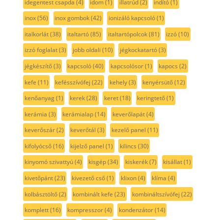
idegentest csapda
(4)
idom
(1)
illatrúd
(2)
indító
(1)
inox
(56)
inox gombok
(42)
ionizáló kapcsoló
(1)
italkorlát
(38)
italtartó
(85)
italtartópolcok
(81)
izzó
(10)
izzó foglalat
(3)
jobb oldali
(10)
jégkockatartó
(3)
jégkészítő
(3)
kapcsoló
(40)
kapcsolósor
(1)
kapocs
(2)
kefe
(11)
kefésszívófej
(22)
kehely
(3)
kenyérsütő
(12)
kenőanyag
(1)
kerek
(28)
keret
(18)
keringtető
(1)
kerámia
(3)
kerámialap
(14)
keverőlapát
(4)
keverőszár
(2)
keverőtál
(3)
kezelő panel
(11)
kifolyócső
(16)
kijelző panel
(1)
kilincs
(30)
kinyomó szivattyú
(4)
kisgép
(34)
kiskerék
(7)
kisállat
(1)
kivetőpánt
(23)
kivezető cső
(1)
klixon
(4)
klíma
(4)
kolbásztöltő
(2)
kombinált kefe
(23)
kombináltszívófej
(22)
komplett
(16)
kompresszor
(4)
kondenzátor
(14)