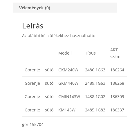
Vélemények (0)
Leírás
Az alábbi készülékekhez használható:
ART
Modell
Típus
szám
Gorenje
sütő
GKM240W
2486.1G63
186264
Gorenje
sütő
GKM440W
2489.1G63
186268
Gorenje
sütő
GMIN143W
1438.1G02
186309
Gorenje
sütő
KM145W
2485.1G83
186337
gor 155704