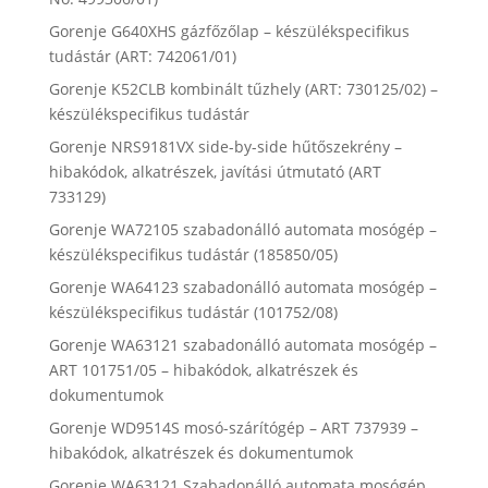
Gorenje G640XHS gázfőzőlap – készülékspecifikus
tudástár (ART: 742061/01)
Gorenje K52CLB kombinált tűzhely (ART: 730125/02) –
készülékspecifikus tudástár
Gorenje NRS9181VX side-by-side hűtőszekrény –
hibakódok, alkatrészek, javítási útmutató (ART
733129)
Gorenje WA72105 szabadonálló automata mosógép –
készülékspecifikus tudástár (185850/05)
Gorenje WA64123 szabadonálló automata mosógép –
készülékspecifikus tudástár (101752/08)
Gorenje WA63121 szabadonálló automata mosógép –
ART 101751/05 – hibakódok, alkatrészek és
dokumentumok
Gorenje WD9514S mosó-szárítógép – ART 737939 –
hibakódok, alkatrészek és dokumentumok
Gorenje WA63121 Szabadonálló automata mosógép