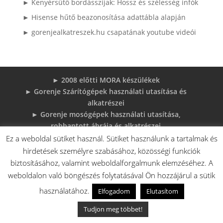
► Kenyérsütő bordásszíjak: Hossz és szélesség infók
► Hisense hűtő beazonosítása adattábla alapján
► gorenjealkatreszek.hu csapatának youtube videói
► 2008 előtti MORA készülékek
► Gorenje Szárítógépek használati utasítása és
alkatrészei
► Gorenje mosógépek használati utasítása,
robbantott ábrája és alkatrészei
► Sütőajtó leszerelése (Videó)
Ez a weboldal sütiket használ. Sütiket használunk a tartalmak és
► Gorenje beépíthető készülékek használati
hirdetések személyre szabásához, közösségi funkciók
utasításai és robbantott ábrái
biztosításához, valamint weboldalforgalmunk elemzéséhez. A
► MORA tűzhelyek használati utasítások
weboldalon való böngészés folytatásával Ön hozzájárul a sütik
adatlapok robbantott rajzok
használatához.
Elfogadom
Elutasítom
► Gorenje Bojler Vízkő problémák és
megoldások
Tudjon meg többet!
► 6 gyakori sütő hiba, és megoldások