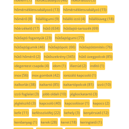
hőelem
(1)
hőfokszabályzó
(48)
hőkorlátozó
(3)
hőmérsékletszabályozó
(13)
hőmérsékletszabályzó
(15)
hőmérő
(8)
hőállógumi
(9)
hőálló izzó
(4)
hőállóüveg
(18)
hőérzékelő
(17)
hűtő
(634)
hűtőajtó-tartozék
(69)
hűtőajtó fogantyúk
(23)
hűtőajtógumi
(77)
hűtőajtógumik
(46)
hűtőajtópolc
(66)
hűtőajtótömítés
(76)
hűtő hőmérő
(2)
hűtőszekrény
(345)
hűtő üvegpolcok
(85)
idegentest csapda
(4)
idom
(1)
illatrúd
(2)
indító
(1)
inox
(56)
inox gombok
(42)
ionizáló kapcsoló
(1)
italkorlát
(38)
italtartó
(85)
italtartópolcok
(81)
izzó
(10)
izzó foglalat
(3)
jobb oldali
(10)
jégkockatartó
(3)
jégkészítő
(3)
kapcsoló
(40)
kapcsolósor
(1)
kapocs
(2)
kefe
(11)
kefésszívófej
(22)
kehely
(3)
kenyérsütő
(12)
kenőanyag
(1)
kerek
(28)
keret
(18)
keringtető
(1)