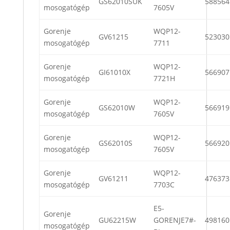
GS62010SUK
588564
mosogatógép
7605V
Gorenje
WQP12-
GV61215
523030
mosogatógép
7711
Gorenje
WQP12-
GI61010X
566907
mosogatógép
7721H
Gorenje
WQP12-
GS62010W
566919
mosogatógép
7605V
Gorenje
WQP12-
GS62010S
566920
mosogatógép
7605V
Gorenje
WQP12-
GV61211
476373
mosogatógép
7703C
E5-
Gorenje
GU62215W
GORENJE7#-
498160
mosogatógép