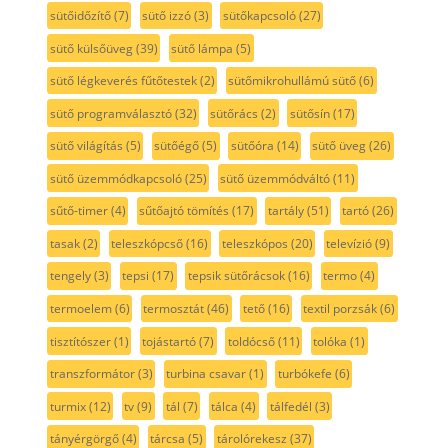
sütőidőzítő
(7)
sütő izzó
(3)
sütőkapcsoló
(27)
sütő külsőüveg
(39)
sütő lámpa
(5)
sütő légkeverés fűtőtestek
(2)
sütőmikrohullámú sütő
(6)
sütő programválasztó
(32)
sütőrács
(2)
sütősín
(17)
sütő világítás
(5)
sütőégő
(5)
sütőóra
(14)
sütő üveg
(26)
sütő üzemmódkapcsoló
(25)
sütő üzemmódváltó
(11)
sűtő-timer
(4)
sűtőajtó tömítés
(17)
tartály
(51)
tartó
(26)
tasak
(2)
teleszkópcső
(16)
teleszkópos
(20)
televízió
(9)
tengely
(3)
tepsi
(17)
tepsik sütőrácsok
(16)
termo
(4)
termoelem
(6)
termosztát
(46)
tető
(16)
textil porzsák
(6)
tisztítószer
(1)
tojástartó
(7)
toldócső
(11)
tolóka
(1)
transzformátor
(3)
turbina csavar
(1)
turbókefe
(6)
turmix
(12)
tv
(9)
tál
(7)
tálca
(4)
tálfedél
(3)
tányérgörgő
(4)
tárcsa
(5)
tárolórekesz
(37)