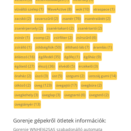
vízváltó szelep
(1)
WaveActive
(8)
wok
(10)
xtraspace
(1)
zacskó
(2)
zavarszűrő
(2)
zsanér
(76)
zsanéralátét
(2)
zsanérpersely
(2)
zsanértakaró
(2)
zsanértartó
(2)
zsinór
(1)
zsomp
(2)
zsírfilter
(2)
zsírszűrő
(6)
zsírálló
(1)
zöldségfiók
(50)
állítható láb
(7)
áramlás
(1)
átlátszó
(16)
égőfedél
(35)
égőfej
(1)
égőház
(9)
égőtető
(27)
ékszíj
(36)
élvédő
(5)
érzékelő
(3)
óraház
(2)
úszó
(3)
üst
(5)
üstgumi
(2)
üstszáj gumi
(14)
ütköző
(2)
üveg
(123)
üvegajtó
(17)
üvegbúra
(2)
üvegkehely
(3)
üveglap
(3)
üvegtartó
(6)
üvegtető
(2)
üvegtányér
(13)
Gorenje gépekről ötletek információk:
Gorenje WNHEI62SAS szabadonálló automata