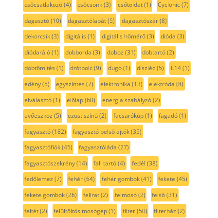
csőcsatlakozó
(4)
csőcsonk
(3)
csőtoldat
(1)
Cyclonic
(7)
dagasztó
(10)
dagasztólapát
(5)
dagasztószár
(8)
dekorcsík
(3)
digitális
(1)
digitális hőmérő
(3)
dióda
(3)
diódaráló
(1)
dobborda
(3)
doboz
(31)
dobtartó
(2)
dobtömítés
(1)
drótpolc
(9)
dugó
(1)
díszléc
(5)
E14
(1)
edény
(5)
egyszintes
(7)
elektronika
(13)
elektróda
(8)
elválasztó
(1)
előlap
(60)
energia szabályzó
(2)
evőeszköz
(5)
ezüst színű
(2)
facsarókúp
(1)
fagadó
(1)
fagyasztó
(182)
fagyasztó belső ajtók
(35)
fagyasztófiók
(45)
fagyasztóláda
(27)
fagyasztószekrény
(14)
fali tartó
(4)
fedél
(38)
fedőlemez
(7)
fehér
(64)
fehér gombok
(41)
fekete
(45)
fekete gombok
(26)
felirat
(2)
felmosó
(2)
felső
(31)
feltét
(2)
felültöltős mosógép
(1)
filter
(50)
filterház
(2)