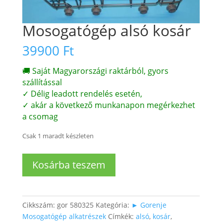
Mosogatógép alsó kosár
39900
Ft
🚚 Saját Magyarországi raktárból, gyors
szállítással
✓ Délig leadott rendelés esetén,
✓ akár a következő munkanapon megérkezhet
a csomag
Csak 1 maradt készleten
Mosogatógép
Kosárba teszem
alsó
kosár
mennyiség
Cikkszám:
gor 580325
Kategória:
► Gorenje
Mosogatógép alkatrészek
Címkék:
alsó
,
kosár
,