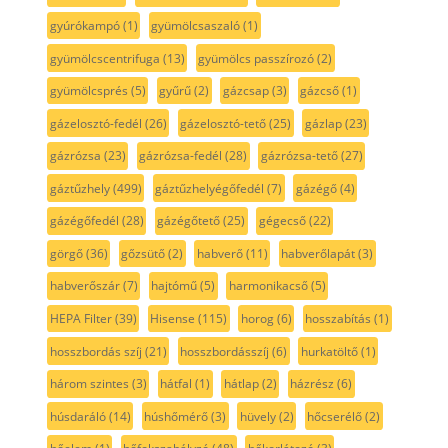
gyúrókampó
(1)
gyümölcsaszaló
(1)
gyümölcscentrifuga
(13)
gyümölcs passzírozó
(2)
gyümölcsprés
(5)
gyűrű
(2)
gázcsap
(3)
gázcső
(1)
gázelosztó-fedél
(26)
gázelosztó-tető
(25)
gázlap
(23)
gázrózsa
(23)
gázrózsa-fedél
(28)
gázrózsa-tető
(27)
gáztűzhely
(499)
gáztűzhelyégőfedél
(7)
gázégő
(4)
gázégőfedél
(28)
gázégőtető
(25)
gégecső
(22)
görgő
(36)
gőzsütő
(2)
habverő
(11)
habverőlapát
(3)
habverőszár
(7)
hajtómű
(5)
harmonikacső
(5)
HEPA Filter
(39)
Hisense
(115)
horog
(6)
hosszabítás
(1)
hosszbordás szíj
(21)
hosszbordásszíj
(6)
hurkatöltő
(1)
három szintes
(3)
hátfal
(1)
hátlap
(2)
házrész
(6)
húsdaráló
(14)
húshőmérő
(3)
hüvely
(2)
hőcserélő
(2)