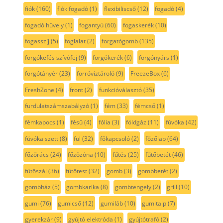
fiók
(160)
fiók fogadó
(1)
flexibiliscső
(12)
fogadó
(4)
fogadó hüvely
(1)
fogantyú
(60)
fogaskerék
(10)
fogasszíj
(5)
foglalat
(2)
forgatógomb
(135)
forgókefés szívófej
(9)
forgókerék
(6)
forgónyárs
(1)
forgótányér
(23)
forróvíztároló
(9)
FreezeBox
(6)
FreshZone
(4)
front
(2)
funkcióválasztó
(35)
furdulatszámszabályzó
(1)
fém
(33)
fémcső
(1)
fémkapocs
(1)
fésű
(4)
fólia
(3)
földgáz
(11)
fúvóka
(42)
fúvóka szett
(8)
fül
(32)
főkapcsoló
(2)
főzőlap
(64)
főzőrács
(24)
főzőzóna
(10)
fűtés
(25)
fűtőbetét
(46)
fűtőszál
(36)
fűtőtest
(32)
gomb
(3)
gombbetét
(2)
gombház
(5)
gombkarika
(8)
gombtengely
(2)
grill
(10)
gumi
(76)
gumicső
(12)
gumiláb
(10)
gumitalp
(7)
gyerekzár
(9)
gyújtó elektróda
(1)
gyújtótrafó
(2)