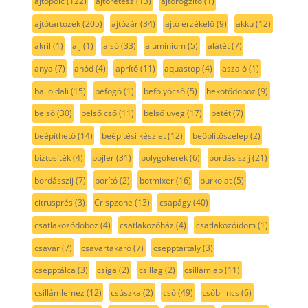
ajtópolc
(122)
ajtóretesz
(13)
ajtórögzítő
(1)
ajtótartozék
(205)
ajtózár
(34)
ajtó érzékelő
(9)
akku
(12)
akril
(1)
alj
(1)
alsó
(33)
aluminium
(5)
alátét
(7)
anya
(7)
anód
(4)
aprító
(11)
aquastop
(4)
aszaló
(1)
bal oldali
(15)
befogó
(1)
befolyócső
(5)
bekötődoboz
(9)
belső
(30)
belső cső
(11)
belső üveg
(17)
betét
(7)
beépíthető
(14)
beépítési készlet
(12)
beőblítőszelep
(2)
biztosíték
(4)
bojler
(31)
bolygókerék
(6)
bordás szíj
(21)
bordásszíj
(7)
borító
(2)
botmixer
(16)
burkolat
(5)
citrusprés
(3)
Crispzone
(13)
csapágy
(40)
csatlakozódoboz
(4)
csatlakozóház
(4)
csatlakozóidom
(1)
csavar
(7)
csavartakaró
(7)
csepptartály
(3)
csepptálca
(3)
csiga
(2)
csillag
(2)
csillámlap
(11)
csillámlemez
(12)
csúszka
(2)
cső
(49)
csőbilincs
(6)