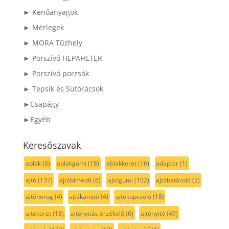
► Kenőanyagok
► Mérlegek
► MORA Tűzhely
► Porszívó HEPAFILTER
► Porszívó porzsák
► Tepsik és Sütőrácsok
►Csapágy
►Egyéb
Keresőszavak
ablak
(6)
ablakgumi
(18)
ablakkeret
(16)
adapter
(1)
ajtó
(137)
ajtóbimetál
(6)
ajtógumi
(102)
ajtóhatároló
(2)
ajtóhorog
(4)
ajtókampó
(4)
ajtókapcsoló
(18)
ajtókeret
(18)
ajtónyitás érzékelő
(6)
ajtónyitó
(49)