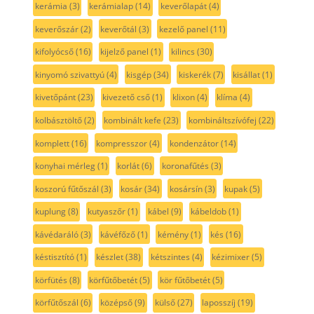
kerámia
(3)
kerámialap
(14)
keverőlapát
(4)
keverőszár
(2)
keverőtál
(3)
kezelő panel
(11)
kifolyócső
(16)
kijelző panel
(1)
kilincs
(30)
kinyomó szivattyú
(4)
kisgép
(34)
kiskerék
(7)
kisállat
(1)
kivetőpánt
(23)
kivezető cső
(1)
klixon
(4)
klíma
(4)
kolbásztöltő
(2)
kombinált kefe
(23)
kombináltszívófej
(22)
komplett
(16)
kompresszor
(4)
kondenzátor
(14)
konyhai mérleg
(1)
korlát
(6)
koronafűtés
(3)
koszorú fűtőszál
(3)
kosár
(34)
kosársín
(3)
kupak
(5)
kuplung
(8)
kutyaszőr
(1)
kábel
(9)
kábeldob
(1)
kávédaráló
(3)
kávéfőző
(1)
kémény
(1)
kés
(16)
késtisztító
(1)
készlet
(38)
kétszintes
(4)
kézimixer
(5)
körfütés
(8)
körfűtőbetét
(5)
kör fűtőbetét
(5)
körfűtőszál
(6)
középső
(9)
külső
(27)
laposszíj
(19)