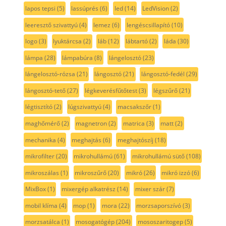
lapos tepsi
(5)
lassúprés
(6)
led
(14)
LedVision
(2)
leeresztő szivattyú
(4)
lemez
(6)
lengéscsillapító
(10)
logo
(3)
lyuktárcsa
(2)
láb
(12)
lábtartó
(2)
láda
(30)
lámpa
(28)
lámpabúra
(8)
lángelosztó
(23)
lángelosztó-rózsa
(21)
lángosztó
(21)
lángosztó-fedél
(29)
lángosztó-tető
(27)
légkeverésfűtőtest
(3)
légszűrő
(21)
légtisztító
(2)
lúgszivattyú
(4)
macsakszőr
(1)
maghőmérő
(2)
magnetron
(2)
matrica
(3)
matt
(2)
mechanika
(4)
meghajtás
(6)
meghajtószíj
(18)
mikrofilter
(20)
mikrohullámú
(61)
mikrohullámú sütő
(108)
mikroszálas
(1)
mikroszűrő
(20)
mikró
(26)
mikró izzó
(6)
MixBox
(1)
mixergép alkatrész
(14)
mixer szár
(7)
mobil klíma
(4)
mop
(1)
mora
(22)
morzsaporszívó
(3)
morzsatálca
(1)
mosogatógép
(204)
mososzaritogep
(5)