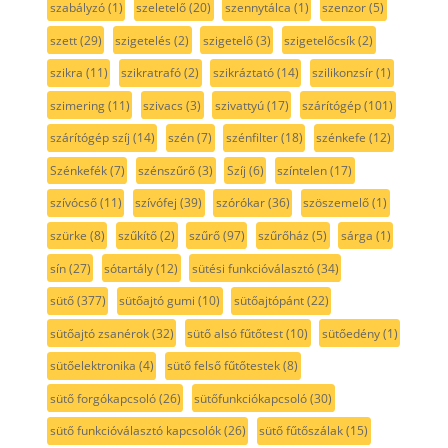
szabályzó
(1)
szeletelő
(20)
szennytálca
(1)
szenzor
(5)
szett
(29)
szigetelés
(2)
szigetelő
(3)
szigetelőcsík
(2)
szikra
(11)
szikratrafó
(2)
szikráztató
(14)
szilikonzsír
(1)
szimering
(11)
szivacs
(3)
szivattyú
(17)
szárítógép
(101)
szárítógép szíj
(14)
szén
(7)
szénfilter
(18)
szénkefe
(12)
Szénkefék
(7)
szénszűrő
(3)
Szíj
(6)
színtelen
(17)
szívócső
(11)
szívófej
(39)
szórókar
(36)
szöszemelő
(1)
szürke
(8)
szűkítő
(2)
szűrő
(97)
szűrőház
(5)
sárga
(1)
sín
(27)
sótartály
(12)
sütési funkcióválasztó
(34)
sütő
(377)
sütőajtó gumi
(10)
sütőajtópánt
(22)
sütőajtó zsanérok
(32)
sütő alsó fűtőtest
(10)
sütőedény
(1)
sütőelektronika
(4)
sütő felső fűtőtestek
(8)
sütő forgókapcsoló
(26)
sütőfunkciókapcsoló
(30)
sütő funkcióválasztó kapcsolók
(26)
sütő fűtőszálak
(15)