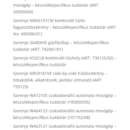
mosógép – készülékspecifikus tudástár (ART
20009500)
Gorenje NRK6191CW kombinált hűtő-
fagyasztószekrény – készülékspecifikus tudástár (ART
No: 499306/01)
Gorenje G640XHS gázfőzőlap – készülékspecifikus
tudástár (ART: 742061/01)
Gorenje K52CLB kombinált tűzhely (ART: 730125/02) –
készülékspecifikus tudástár
Gorenje NRS9181VX side-by-side hűtőszekrény –
hibakódok, alkatrészek, javítási útmutató (ART
733129)
Gorenje WA72105 szabadonálló automata mosógép –
készülékspecifikus tudástár (185850/05)
Gorenje WA64123 szabadonálló automata mosógép –
készülékspecifikus tudástár (101752/08)
Gorenje WA63121 szabadonálló automata mosógép –