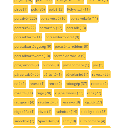
piros
(1)
polc
(86)
polcél
(3)
Poly-v szíj
(11)
porszívó
(220)
porszívócső
(10)
porszívókefe
(11)
porszűrő
(22)
portartály
(12)
porzsák
(13)
porzsáktartó
(11)
porzsáktartóbetét
(9)
porzsáktartóegység
(9)
porzsáktartóidom
(9)
porzsáktartókeret
(10)
porzsáktartóvilla
(9)
programóra
(7)
pumpa
(3)
pálcahőmérő
(1)
pár
(5)
páraelszívó
(50)
párásító
(1)
párátlanító
(1)
rekesz
(29)
relé
(5)
retesz
(1)
retro
(2)
robotgép
(37)
rosetta
(2)
rozetta
(11)
rugó
(20)
rugós-zsanér
(33)
rács
(27)
rácsgumi
(4)
rácstartó
(3)
résszívó
(8)
rögzítő
(27)
rögzítőfül
(1)
rövid
(1)
rúdmixer
(14)
side by side
(53)
smoothie
(2)
SpaceBox
(5)
stift
(10)
sutő hőmérő
(4)