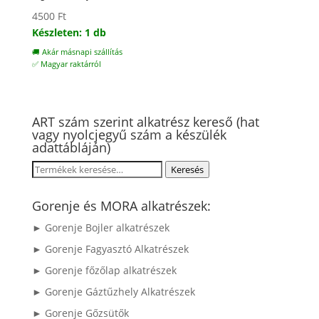
4500
Ft
Készleten: 1 db
🚚 Akár másnapi szállítás
✅ Magyar raktárról
ART szám szerint alkatrész kereső (hat
vagy nyolcjegyű szám a készülék
adattábláján)
Keresés
Keresés
a
következőre:
Gorenje és MORA alkatrészek:
► Gorenje Bojler alkatrészek
► Gorenje Fagyasztó Alkatrészek
► Gorenje főzőlap alkatrészek
► Gorenje Gáztűzhely Alkatrészek
► Gorenje Gőzsütők