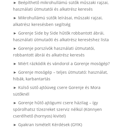
► Beépíthető mikrohullámú sütők műszaki rajzai,
használati útmutatói és alkatrész keresés
► Mikrohullámú sütők leírásai, műszaki rajzai,
alkatrész keresésben segítség
► Gorenje Side by Side hűtők robbantott ábrái,
használati útmutaóti és alkatrész kereséshez lista
► Gorenje porszívók használati útmutatói,
robbantott ábrái és alkatrész keresés
► Miért rázkódik és vándorol a Gorenje mosógép?
► Gorenje mosógép – teljes útmutató: használat,
hibák, karbantartás
► Külső sütő ajtóüveg csere Gorenje és Mora
sütőknél
► Gorenje hűtő ajtógumi csere házilag – így
spórolhatsz tízezreket szerviz nélkül (Könnyen
cserélhető (hornyos) kivitel)
► Gyakran Ismételt Kérdések (GYIK)