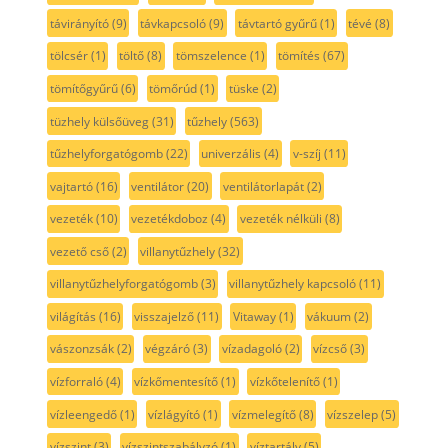
távirányító
(9)
távkapcsoló
(9)
távtartó gyűrű
(1)
tévé
(8)
tölcsér
(1)
töltő
(8)
tömszelence
(1)
tömítés
(67)
tömítőgyűrű
(6)
tömőrúd
(1)
tüske
(2)
tüzhely külsőüveg
(31)
tűzhely
(563)
tűzhelyforgatógomb
(22)
univerzális
(4)
v-szíj
(11)
vajtartó
(16)
ventilátor
(20)
ventilátorlapát
(2)
vezeték
(10)
vezetékdoboz
(4)
vezeték nélküli
(8)
vezető cső
(2)
villanytűzhely
(32)
villanytűzhelyforgatógomb
(3)
villanytűzhely kapcsoló
(11)
világítás
(16)
visszajelző
(11)
Vitaway
(1)
vákuum
(2)
vászonzsák
(2)
végzáró
(3)
vízadagoló
(2)
vízcső
(3)
vízforraló
(4)
vízkőmentesítő
(1)
vízkőtelenítő
(1)
vízleengedő
(1)
vízlágyító
(1)
vízmelegítő
(8)
vízszelep
(5)
vízszint
(3)
vízszintszabályzó
(1)
víztartály
(5)