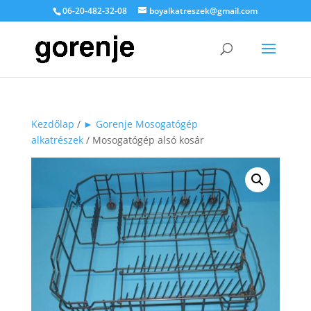
06-20-482-32-08
boyalkatreszek@gmail.com
Kezdőlap
/
► Gorenje Mosogatógép
alkatrészek
/ Mosogatógép alsó kosár