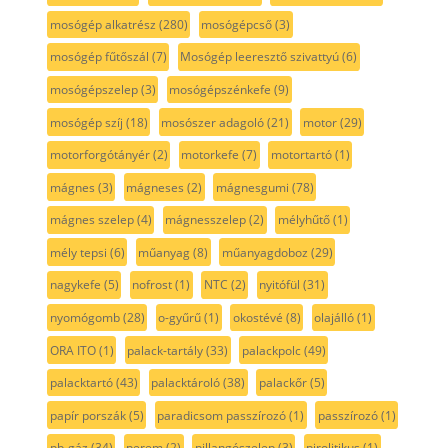
mosógép alkatrész
(280)
mosógépcső
(3)
mosógép fűtőszál
(7)
Mosógép leeresztő szivattyú
(6)
mosógépszelep
(3)
mosógépszénkefe
(9)
mosógép szíj
(18)
mosószer adagoló
(21)
motor
(29)
motorforgótányér
(2)
motorkefe
(7)
motortartó
(1)
mágnes
(3)
mágneses
(2)
mágnesgumi
(78)
mágnes szelep
(4)
mágnesszelep
(2)
mélyhűtő
(1)
mély tepsi
(6)
műanyag
(8)
műanyagdoboz
(29)
nagykefe
(5)
nofrost
(1)
NTC
(2)
nyitófül
(31)
nyomógomb
(28)
o-gyűrű
(1)
okostévé
(8)
olajálló
(1)
ORA ITO
(1)
palack-tartály
(33)
palackpolc
(49)
palacktartó
(43)
palacktároló
(38)
palackőr
(5)
papír porszák
(5)
paradicsom passzírozó
(1)
passzírozó
(1)
pb-gáz
(34)
perem
(2)
pillangószelep
(3)
pirolitikus
(1)