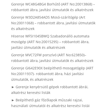
Gorenje WC48G4BG4 Borhűtő (ART No:20013868) –
robbantott ábra, javítási útmutatók és alkatrészek
Gorenje W3D2A854ADS Mosó-szárítógép (Art
No:20011068) – robbantott ábra, javítási útmutatók
és alkatrészek
Hisense WF5I1045BWQ Szabadonálló automata
mosógép (ART No:20015295) – robbantott ábra,
javítási útmutatók és alkatrészek
Gorenje MVC72FW porszívó (ART No:623850)–
robbantott ábra, javítási útmutatók és alkatrészek
Gorenje GI642E90X beépíthető mosogatógép (ART
No:20011937)- robbantott ábra, házi javítási
útmutatók, és alkatrészek
► Gorenje kenyérsütő gépek robbantott ábrái,
alkatrész keresési listák
► Beépíthető gáz főzőlapok műszaki rajzai,
használati útmutatói és alkatrész keresési listái