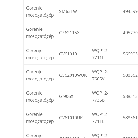
Gorenje
SM631W
494599
mosogatógép
Gorenje
GS62115X
495770
mosogatógép
Gorenje
WQP12-
GV61010
566903
mosogatógép
7711L
Gorenje
WQP12-
GS62010WUK
588562
mosogatógép
7605V
Gorenje
WQP12-
GI906X
588313
mosogatógép
7735B
Gorenje
WQP12-
GV61010UK
588561
mosogatógép
7711L
Gorenje
WQP12-