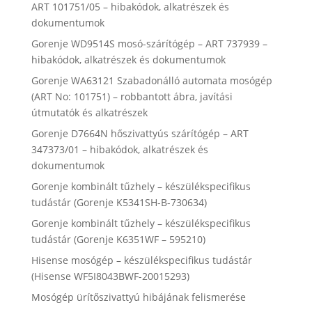
ART 101751/05 – hibakódok, alkatrészek és
dokumentumok
Gorenje WD9514S mosó-szárítógép – ART 737939 –
hibakódok, alkatrészek és dokumentumok
Gorenje WA63121 Szabadonálló automata mosógép
(ART No: 101751) – robbantott ábra, javítási
útmutatók és alkatrészek
Gorenje D7664N hőszivattyús szárítógép – ART
347373/01 – hibakódok, alkatrészek és
dokumentumok
Gorenje kombinált tűzhely – készülékspecifikus
tudástár (Gorenje K5341SH-B-730634)
Gorenje kombinált tűzhely – készülékspecifikus
tudástár (Gorenje K6351WF – 595210)
Hisense mosógép – készülékspecifikus tudástár
(Hisense WF5I8043BWF-20015293)
Mosógép ürítőszivattyú hibájának felismerése