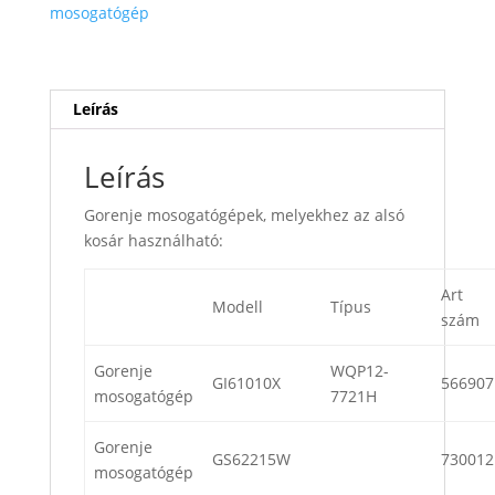
mosogatógép
Leírás
Leírás
Gorenje mosogatógépek, melyekhez az alsó
kosár használható:
Art
Modell
Típus
szám
Gorenje
WQP12-
GI61010X
566907
mosogatógép
7721H
Gorenje
GS62215W
730012
mosogatógép