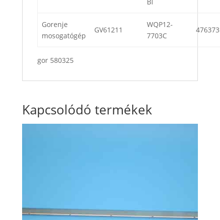
BI
Gorenje
WQP12-
GV61211
476373
mosogatógép
7703C
gor 580325
Kapcsolódó termékek