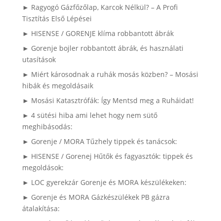
► Ragyogó Gázfőzőlap, Karcok Nélkül? – A Profi
Tisztítás Első Lépései
► HISENSE / GORENJE klíma robbantott ábrák
► Gorenje bojler robbantott ábrák, és használati
utasítások
► Miért károsodnak a ruhák mosás közben? – Mosási
hibák és megoldásaik
► Mosási Katasztrófák: Így Mentsd meg a Ruháidat!
► 4 sütési hiba ami lehet hogy nem sütő
meghibásodás:
► Gorenje / MORA Tűzhely tippek és tanácsok:
► HISENSE / Gorenej Hűtők és fagyasztók: tippek és
megoldások:
► LOC gyerekzár Gorenje és MORA készülékeken:
► Gorenje és MORA Gázkészülékek PB gázra
átalakítása: