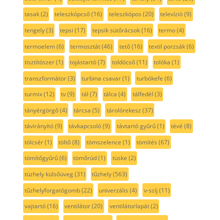
tasak
(2)
teleszkópcső
(16)
teleszkópos
(20)
televízió
(9)
tengely
(3)
tepsi
(17)
tepsik sütőrácsok
(16)
termo
(4)
termoelem
(6)
termosztát
(46)
tető
(16)
textil porzsák
(6)
tisztítószer
(1)
tojástartó
(7)
toldócső
(11)
tolóka
(1)
transzformátor
(3)
turbina csavar
(1)
turbókefe
(6)
turmix
(12)
tv
(9)
tál
(7)
tálca
(4)
tálfedél
(3)
tányérgörgő
(4)
tárcsa
(5)
tárolórekesz
(37)
távirányító
(9)
távkapcsoló
(9)
távtartó gyűrű
(1)
tévé
(8)
tölcsér
(1)
töltő
(8)
tömszelence
(1)
tömítés
(67)
tömítőgyűrű
(6)
tömőrúd
(1)
tüske
(2)
tüzhely külsőüveg
(31)
tűzhely
(563)
tűzhelyforgatógomb
(22)
univerzális
(4)
v-szíj
(11)
vajtartó
(16)
ventilátor
(20)
ventilátorlapát
(2)