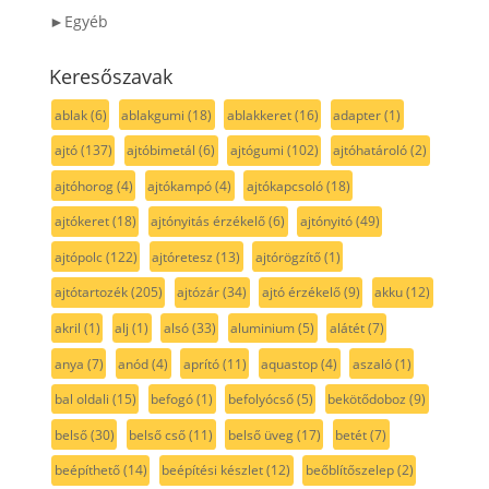
►Egyéb
Keresőszavak
ablak
(6)
ablakgumi
(18)
ablakkeret
(16)
adapter
(1)
ajtó
(137)
ajtóbimetál
(6)
ajtógumi
(102)
ajtóhatároló
(2)
ajtóhorog
(4)
ajtókampó
(4)
ajtókapcsoló
(18)
ajtókeret
(18)
ajtónyitás érzékelő
(6)
ajtónyitó
(49)
ajtópolc
(122)
ajtóretesz
(13)
ajtórögzítő
(1)
ajtótartozék
(205)
ajtózár
(34)
ajtó érzékelő
(9)
akku
(12)
akril
(1)
alj
(1)
alsó
(33)
aluminium
(5)
alátét
(7)
anya
(7)
anód
(4)
aprító
(11)
aquastop
(4)
aszaló
(1)
bal oldali
(15)
befogó
(1)
befolyócső
(5)
bekötődoboz
(9)
belső
(30)
belső cső
(11)
belső üveg
(17)
betét
(7)
beépíthető
(14)
beépítési készlet
(12)
beőblítőszelep
(2)