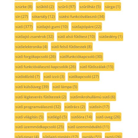
szürke
(8)
szűkítő
(2)
szűrő
(97)
szűrőház
(5)
sárga
(1)
sín
(27)
sótartály
(12)
sütési funkcióválasztó
(34)
sütő
(377)
sütőajtó gumi
(10)
sütőajtópánt
(22)
sütőajtó zsanérok
(32)
sütő alsó fűtőtest
(10)
sütőedény
(1)
sütőelektronika
(4)
sütő felső fűtőtestek
(8)
sütő forgókapcsoló
(26)
sütőfunkciókapcsoló
(30)
sütő funkcióválasztó kapcsolók
(26)
sütő fűtőszálak
(15)
sütőidőzítő
(7)
sütő izzó
(3)
sütőkapcsoló
(27)
sütő külsőüveg
(39)
sütő lámpa
(5)
sütő légkeverés fűtőtestek
(2)
sütőmikrohullámú sütő
(6)
sütő programválasztó
(32)
sütőrács
(2)
sütősín
(17)
sütő világítás
(5)
sütőégő
(5)
sütőóra
(14)
sütő üveg
(26)
sütő üzemmódkapcsoló
(25)
sütő üzemmódváltó
(11)
sűtő-timer
(4)
sűtőajtó tömítés
(17)
tartály
(51)
tartó
(26)