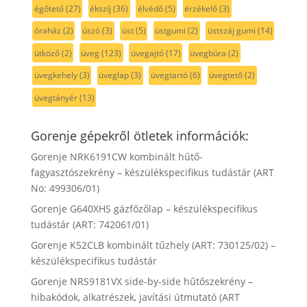
égőtető
(27)
ékszíj
(36)
élvédő
(5)
érzékelő
(3)
óraház
(2)
úszó
(3)
üst
(5)
üstgumi
(2)
üstszáj gumi
(14)
ütköző
(2)
üveg
(123)
üvegajtó
(17)
üvegbúra
(2)
üvegkehely
(3)
üveglap
(3)
üvegtartó
(6)
üvegtető
(2)
üvegtányér
(13)
Gorenje gépekről ötletek információk:
Gorenje NRK6191CW kombinált hűtő-
fagyasztószekrény – készülékspecifikus tudástár (ART
No: 499306/01)
Gorenje G640XHS gázfőzőlap – készülékspecifikus
tudástár (ART: 742061/01)
Gorenje K52CLB kombinált tűzhely (ART: 730125/02) –
készülékspecifikus tudástár
Gorenje NRS9181VX side-by-side hűtőszekrény –
hibakódok, alkatrészek, javítási útmutató (ART