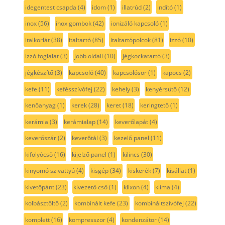
idegentest csapda
(4)
idom
(1)
illatrúd
(2)
indító
(1)
inox
(56)
inox gombok
(42)
ionizáló kapcsoló
(1)
italkorlát
(38)
italtartó
(85)
italtartópolcok
(81)
izzó
(10)
izzó foglalat
(3)
jobb oldali
(10)
jégkockatartó
(3)
jégkészítő
(3)
kapcsoló
(40)
kapcsolósor
(1)
kapocs
(2)
kefe
(11)
kefésszívófej
(22)
kehely
(3)
kenyérsütő
(12)
kenőanyag
(1)
kerek
(28)
keret
(18)
keringtető
(1)
kerámia
(3)
kerámialap
(14)
keverőlapát
(4)
keverőszár
(2)
keverőtál
(3)
kezelő panel
(11)
kifolyócső
(16)
kijelző panel
(1)
kilincs
(30)
kinyomó szivattyú
(4)
kisgép
(34)
kiskerék
(7)
kisállat
(1)
kivetőpánt
(23)
kivezető cső
(1)
klixon
(4)
klíma
(4)
kolbásztöltő
(2)
kombinált kefe
(23)
kombináltszívófej
(22)
komplett
(16)
kompresszor
(4)
kondenzátor
(14)