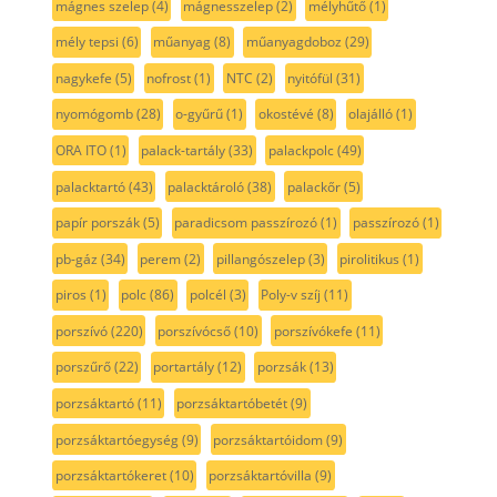
mágnes szelep
(4)
mágnesszelep
(2)
mélyhűtő
(1)
mély tepsi
(6)
műanyag
(8)
műanyagdoboz
(29)
nagykefe
(5)
nofrost
(1)
NTC
(2)
nyitófül
(31)
nyomógomb
(28)
o-gyűrű
(1)
okostévé
(8)
olajálló
(1)
ORA ITO
(1)
palack-tartály
(33)
palackpolc
(49)
palacktartó
(43)
palacktároló
(38)
palackőr
(5)
papír porszák
(5)
paradicsom passzírozó
(1)
passzírozó
(1)
pb-gáz
(34)
perem
(2)
pillangószelep
(3)
pirolitikus
(1)
piros
(1)
polc
(86)
polcél
(3)
Poly-v szíj
(11)
porszívó
(220)
porszívócső
(10)
porszívókefe
(11)
porszűrő
(22)
portartály
(12)
porzsák
(13)
porzsáktartó
(11)
porzsáktartóbetét
(9)
porzsáktartóegység
(9)
porzsáktartóidom
(9)
porzsáktartókeret
(10)
porzsáktartóvilla
(9)