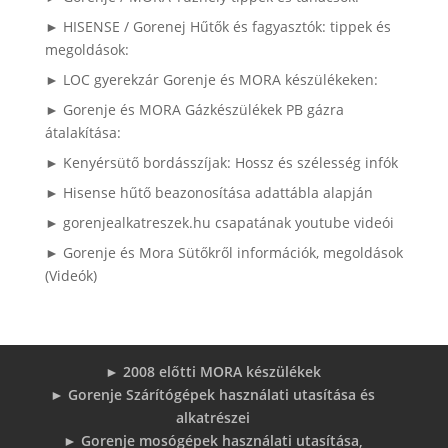
► HISENSE / Gorenej Hűtők és fagyasztók: tippek és
megoldások:
► LOC gyerekzár Gorenje és MORA készülékeken:
► Gorenje és MORA Gázkészülékek PB gázra
átalakítása:
► Kenyérsütő bordásszíjak: Hossz és szélesség infók
► Hisense hűtő beazonosítása adattábla alapján
► gorenjealkatreszek.hu csapatának youtube videói
► Gorenje és Mora Sütőkről információk, megoldások
(Videók)
► 2008 előtti MORA készülékek
► Gorenje Szárítógépek használati utasítása és
alkatrészei
► Gorenje mosógépek használati utasítása,