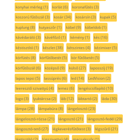
konyhai mérleg
(1)
korlát
(6)
koronafűtés
(3)
koszorú fűtőszál
(3)
kosár
(34)
kosársín
(3)
kupak
(5)
kuplung
(8)
kutyaszőr
(1)
kábel
(9)
kábeldob
(1)
kávédaráló
(3)
kávéfőző
(1)
kémény
(1)
kés
(16)
késtisztító
(1)
készlet
(38)
kétszintes
(4)
kézimixer
(5)
körfütés
(8)
körfűtőbetét
(5)
kör fűtőbetét
(5)
körfűtőszál
(6)
középső
(9)
külső
(27)
laposszíj
(19)
lapos tepsi
(5)
lassúprés
(6)
led
(14)
LedVision
(2)
leeresztő szivattyú
(4)
lemez
(6)
lengéscsillapító
(10)
logo
(3)
lyuktárcsa
(2)
láb
(12)
lábtartó
(2)
láda
(30)
lámpa
(28)
lámpabúra
(8)
lángelosztó
(23)
lángelosztó-rózsa
(21)
lángosztó
(21)
lángosztó-fedél
(29)
lángosztó-tető
(27)
légkeverésfűtőtest
(3)
légszűrő
(21)
légtisztító
(2)
lúgszivattyú
(4)
macsakszőr
(1)