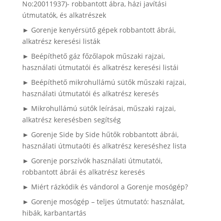
No:20011937)- robbantott ábra, házi javítási
útmutatók, és alkatrészek
► Gorenje kenyérsütő gépek robbantott ábrái,
alkatrész keresési listák
► Beépíthető gáz főzőlapok műszaki rajzai,
használati útmutatói és alkatrész keresési listái
► Beépíthető mikrohullámú sütők műszaki rajzai,
használati útmutatói és alkatrész keresés
► Mikrohullámú sütők leírásai, műszaki rajzai,
alkatrész keresésben segítség
► Gorenje Side by Side hűtők robbantott ábrái,
használati útmutaóti és alkatrész kereséshez lista
► Gorenje porszívók használati útmutatói,
robbantott ábrái és alkatrész keresés
► Miért rázkódik és vándorol a Gorenje mosógép?
► Gorenje mosógép – teljes útmutató: használat,
hibák, karbantartás