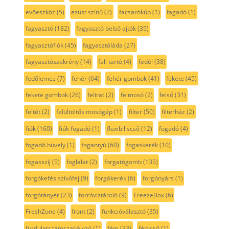
evőeszköz
(5)
ezüst színű
(2)
facsarókúp
(1)
fagadó
(1)
fagyasztó
(182)
fagyasztó belső ajtók
(35)
fagyasztófiók
(45)
fagyasztóláda
(27)
fagyasztószekrény
(14)
fali tartó
(4)
fedél
(38)
fedőlemez
(7)
fehér
(64)
fehér gombok
(41)
fekete
(45)
fekete gombok
(26)
felirat
(2)
felmosó
(2)
felső
(31)
feltét
(2)
felültöltős mosógép
(1)
filter
(50)
filterház
(2)
fiók
(160)
fiók fogadó
(1)
flexibiliscső
(12)
fogadó
(4)
fogadó hüvely
(1)
fogantyú
(60)
fogaskerék
(10)
fogasszíj
(5)
foglalat
(2)
forgatógomb
(135)
forgókefés szívófej
(9)
forgókerék
(6)
forgónyárs
(1)
forgótányér
(23)
forróvíztároló
(9)
FreezeBox
(6)
FreshZone
(4)
front
(2)
funkcióválasztó
(35)
furdulatszámszabályzó
(1)
fém
(33)
fémcső
(1)