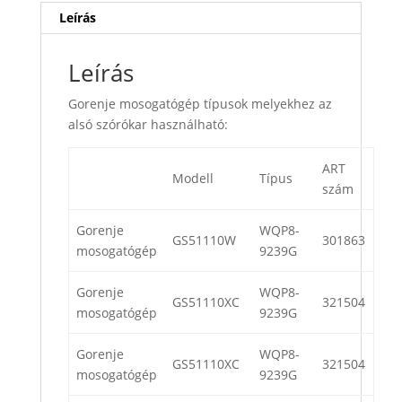
Leírás
Leírás
Gorenje mosogatógép típusok melyekhez az
alsó szórókar használható:
ART
Modell
Típus
szám
Gorenje
WQP8-
GS51110W
301863
mosogatógép
9239G
Gorenje
WQP8-
GS51110XC
321504
mosogatógép
9239G
Gorenje
WQP8-
GS51110XC
321504
mosogatógép
9239G