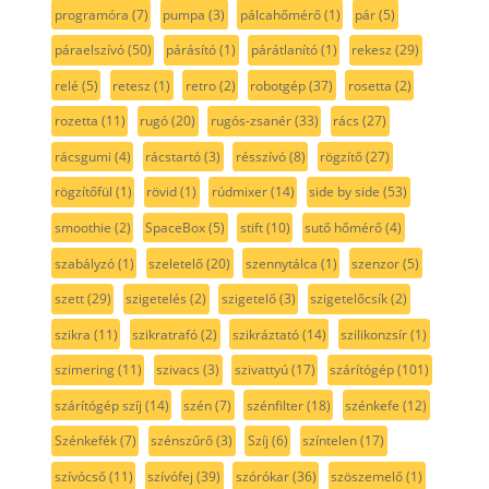
programóra
(7)
pumpa
(3)
pálcahőmérő
(1)
pár
(5)
páraelszívó
(50)
párásító
(1)
párátlanító
(1)
rekesz
(29)
relé
(5)
retesz
(1)
retro
(2)
robotgép
(37)
rosetta
(2)
rozetta
(11)
rugó
(20)
rugós-zsanér
(33)
rács
(27)
rácsgumi
(4)
rácstartó
(3)
résszívó
(8)
rögzítő
(27)
rögzítőfül
(1)
rövid
(1)
rúdmixer
(14)
side by side
(53)
smoothie
(2)
SpaceBox
(5)
stift
(10)
sutő hőmérő
(4)
szabályzó
(1)
szeletelő
(20)
szennytálca
(1)
szenzor
(5)
szett
(29)
szigetelés
(2)
szigetelő
(3)
szigetelőcsík
(2)
szikra
(11)
szikratrafó
(2)
szikráztató
(14)
szilikonzsír
(1)
szimering
(11)
szivacs
(3)
szivattyú
(17)
szárítógép
(101)
szárítógép szíj
(14)
szén
(7)
szénfilter
(18)
szénkefe
(12)
Szénkefék
(7)
szénszűrő
(3)
Szíj
(6)
színtelen
(17)
szívócső
(11)
szívófej
(39)
szórókar
(36)
szöszemelő
(1)