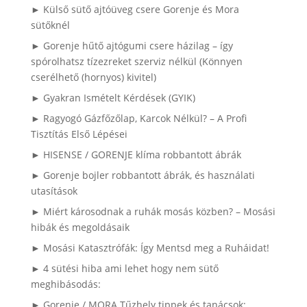
► Külső sütő ajtóüveg csere Gorenje és Mora
sütőknél
► Gorenje hűtő ajtógumi csere házilag – így
spórolhatsz tízezreket szerviz nélkül (Könnyen
cserélhető (hornyos) kivitel)
► Gyakran Ismételt Kérdések (GYIK)
► Ragyogó Gázfőzőlap, Karcok Nélkül? – A Profi
Tisztítás Első Lépései
► HISENSE / GORENJE klíma robbantott ábrák
► Gorenje bojler robbantott ábrák, és használati
utasítások
► Miért károsodnak a ruhák mosás közben? – Mosási
hibák és megoldásaik
► Mosási Katasztrófák: Így Mentsd meg a Ruháidat!
► 4 sütési hiba ami lehet hogy nem sütő
meghibásodás:
► Gorenje / MORA Tűzhely tippek és tanácsok: