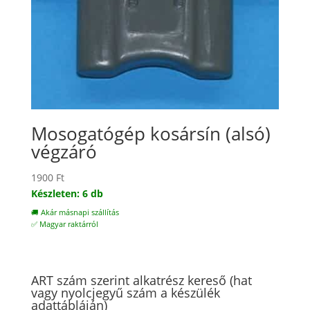
Mosogatógép kosársín (alsó)
végzáró
1900
Ft
Készleten: 6 db
🚚 Akár másnapi szállítás
✅ Magyar raktárról
ART szám szerint alkatrész kereső (hat
vagy nyolcjegyű szám a készülék
adattábláján)