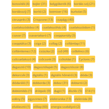
biztosíték
(4)
bojler
(31)
bolygókerék
(6)
bordás szíj
(21)
bordásszíj
(7)
borító
(2)
botmixer
(16)
burkolat
(5)
citrusprés
(3)
Crispzone
(13)
csapágy
(40)
csatlakozódoboz
(4)
csatlakozóház
(4)
csatlakozóidom
(1)
csavar
(7)
csavartakaró
(7)
csepptartály
(3)
csepptálca
(3)
csiga
(2)
csillag
(2)
csillámlap
(11)
csillámlemez
(12)
csúszka
(2)
cső
(49)
csőbilincs
(6)
csőcsatlakozó
(4)
csőcsonk
(3)
csőtoldat
(1)
Cyclonic
(7)
dagasztó
(10)
dagasztólapát
(5)
dagasztószár
(8)
dekorcsík
(3)
digitális
(1)
digitális hőmérő
(3)
dióda
(3)
diódaráló
(1)
dobborda
(3)
doboz
(31)
dobtartó
(2)
dobtömítés
(1)
drótpolc
(9)
dugó
(1)
díszléc
(5)
E14
(1)
edény
(5)
egyszintes
(7)
elektronika
(13)
elektróda
(8)
elválasztó
(1)
előlap
(60)
energia szabályzó
(2)