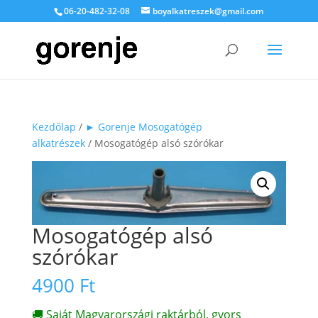
06-20-482-32-08
boyalkatreszek@gmail.com
Kezdőlap
/
► Gorenje Mosogatógép
alkatrészek
/ Mosogatógép alsó szórókar
Mosogatógép alsó
szórókar
4900
Ft
🚚 Saját Magyarországi raktárból, gyors