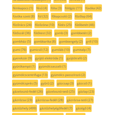
fémkapocs
(1)
fésű
(4)
fólia
(3)
földgáz
(11)
fúvóka
(42)
fúvóka szett
(8)
fül
(32)
főkapcsoló
(2)
főzőlap
(64)
főzőrács
(24)
főzőzóna
(10)
fűtés
(25)
fűtőbetét
(46)
fűtőszál
(36)
fűtőtest
(32)
gomb
(3)
gombbetét
(2)
gombház
(5)
gombkarika
(8)
gombtengely
(2)
grill
(10)
gumi
(76)
gumicső
(12)
gumiláb
(10)
gumitalp
(7)
gyerekzár
(9)
gyújtó elektróda
(1)
gyújtótrafó
(2)
gyúrókampó
(1)
gyümölcsaszaló
(1)
gyümölcscentrifuga
(13)
gyümölcs passzírozó
(2)
gyümölcsprés
(5)
gyűrű
(2)
gázcsap
(3)
gázcső
(1)
gázelosztó-fedél
(26)
gázelosztó-tető
(25)
gázlap
(23)
gázrózsa
(23)
gázrózsa-fedél
(28)
gázrózsa-tető
(27)
gáztűzhely
(499)
gáztűzhelyégőfedél
(7)
gázégő
(4)