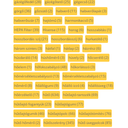
gázégőfedél
(28)
gázégőtető
(25)
gégecső
(22)
görgő
(36)
gőzsütő
(2)
habverő
(11)
habverőlapát
(3)
habverőszár
(7)
hajtómű
(5)
harmonikacső
(5)
HEPA Filter
(39)
Hisense
(115)
horog
(6)
hosszabítás
(1)
hosszbordás szíj
(21)
hosszbordásszíj
(6)
hurkatöltő
(1)
három szintes
(3)
hátfal
(1)
hátlap
(2)
házrész
(6)
húsdaráló
(14)
húshőmérő
(3)
hüvely
(2)
hőcserélő
(2)
hőelem
(1)
hőfokszabályzó
(48)
hőkorlátozó
(3)
hőmérsékletszabályozó
(13)
hőmérsékletszabályzó
(15)
hőmérő
(8)
hőállógumi
(9)
hőálló izzó
(4)
hőállóüveg
(18)
hőérzékelő
(17)
hűtő
(634)
hűtőajtó-tartozék
(69)
hűtőajtó fogantyúk
(23)
hűtőajtógumi
(77)
hűtőajtógumik
(46)
hűtőajtópolc
(66)
hűtőajtótömítés
(76)
hűtő hőmérő
(2)
hűtőszekrény
(345)
hűtő üvegpolcok
(85)