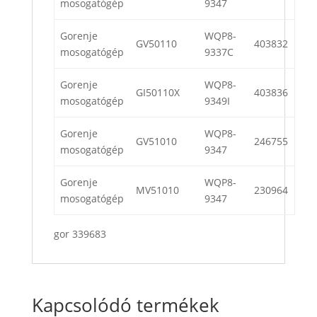
mosogatógép
9347
Gorenje
WQP8-
GV50110
403832
mosogatógép
9337C
Gorenje
WQP8-
GI50110X
403836
mosogatógép
9349I
Gorenje
WQP8-
GV51010
246755
mosogatógép
9347
Gorenje
WQP8-
MV51010
230964
mosogatógép
9347
gor 339683
Kapcsolódó termékek