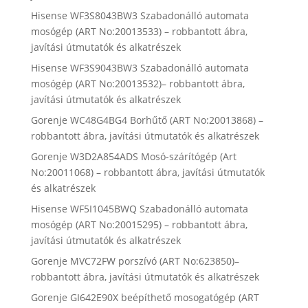
Hisense WF3S8043BW3 Szabadonálló automata
mosógép (ART No:20013533) – robbantott ábra,
javítási útmutatók és alkatrészek
Hisense WF3S9043BW3 Szabadonálló automata
mosógép (ART No:20013532)– robbantott ábra,
javítási útmutatók és alkatrészek
Gorenje WC48G4BG4 Borhűtő (ART No:20013868) –
robbantott ábra, javítási útmutatók és alkatrészek
Gorenje W3D2A854ADS Mosó-szárítógép (Art
No:20011068) – robbantott ábra, javítási útmutatók
és alkatrészek
Hisense WF5I1045BWQ Szabadonálló automata
mosógép (ART No:20015295) – robbantott ábra,
javítási útmutatók és alkatrészek
Gorenje MVC72FW porszívó (ART No:623850)–
robbantott ábra, javítási útmutatók és alkatrészek
Gorenje GI642E90X beépíthető mosogatógép (ART