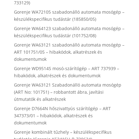
733129)
Gorenje WA72105 szabadonálló automata mosógép –
készülékspecifikus tudástár (185850/05)
Gorenje WA64123 szabadonálló automata mosógép –
készülékspecifikus tudástár (101752/08)
Gorenje WA63121 szabadonálló automata mosógép –
ART 101751/05 – hibakódok, alkatrészek és
dokumentumok
Gorenje WD9514S mosó-szárítógép – ART 737939 –
hibakódok, alkatrészek és dokumentumok
Gorenje WA63121 Szabadonálló automata mosógép
(ART No: 101751) – robbantott ábra, javítási
útmutatók és alkatrészek
Gorenje D7664N hőszivattyús szárítógép – ART
347373/01 – hibakódok, alkatrészek és
dokumentumok
Gorenje kombinált tűzhely – készülékspecifikus