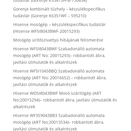
tudástár (Gorenje K5341SH-B-730634)
Gorenje kombinált tűzhely – készülékspecifikus
tudástár (Gorenje K6351WF – 595210)
Hisense mosógép – készülékspecifikus tudástár
(Hisense WF5I8043BWF-20015293)
Mosógép ürítőszivattyú hibájának felismerése
Hisense WF5I8043BWF Szabadonálló automata
mosógép (ART No: 20015293)– robbantott ábra,
javítási útmutatók és alkatrészek
Hisense WF5I1045BBQ Szabadonálló automata
mosógép (ART No: 20016652) – robbantott ábra,
javítási útmutatók és alkatrészek
Hisense WD5I8043BWF Mosó-szárítógép (ART
No:20015294)– robbantott ábra, javítási útmutatók és
alkatrészek
Hisense WF3S9043BB3 Szabadonálló automata
mosógép (ART No:20013534)– robbantott ábra,
javítási útmutatók és alkatrészek