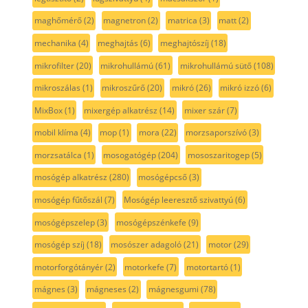
maghőmérő
(2)
magnetron
(2)
matrica
(3)
matt
(2)
mechanika
(4)
meghajtás
(6)
meghajtószíj
(18)
mikrofilter
(20)
mikrohullámú
(61)
mikrohullámú sütő
(108)
mikroszálas
(1)
mikroszűrő
(20)
mikró
(26)
mikró izzó
(6)
MixBox
(1)
mixergép alkatrész
(14)
mixer szár
(7)
mobil klíma
(4)
mop
(1)
mora
(22)
morzsaporszívó
(3)
morzsatálca
(1)
mosogatógép
(204)
mososzaritogep
(5)
mosógép alkatrész
(280)
mosógépcső
(3)
mosógép fűtőszál
(7)
Mosógép leeresztő szivattyú
(6)
mosógépszelep
(3)
mosógépszénkefe
(9)
mosógép szíj
(18)
mosószer adagoló
(21)
motor
(29)
motorforgótányér
(2)
motorkefe
(7)
motortartó
(1)
mágnes
(3)
mágneses
(2)
mágnesgumi
(78)