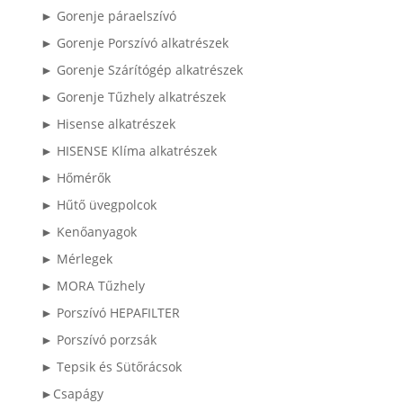
► Gorenje páraelszívó
► Gorenje Porszívó alkatrészek
► Gorenje Szárítógép alkatrészek
► Gorenje Tűzhely alkatrészek
► Hisense alkatrészek
► HISENSE Klíma alkatrészek
► Hőmérők
► Hűtő üvegpolcok
► Kenőanyagok
► Mérlegek
► MORA Tűzhely
► Porszívó HEPAFILTER
► Porszívó porzsák
► Tepsik és Sütőrácsok
►Csapágy