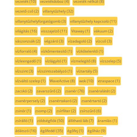
vezeték
(10)
vezetékdoboz
(4)
vezeték nélküli
(8)
vezető cső
(2)
villanytűzhely
(32)
villanytűzhelyforgatógomb
(3)
villanytűzhely kapcsoló
(11)
világítás
(16)
visszajelző
(11)
Vitaway
(1)
vákuum
(2)
vászonzsák
(2)
végzáró
(3)
vízadagoló
(2)
vízcső
(3)
vízforraló
(4)
vízkőmentesítő
(1)
vízkőtelenítő
(1)
vízleengedő
(1)
vízlágyító
(1)
vízmelegítő
(8)
vízszelep
(5)
vízszint
(3)
vízszintszabályzó
(1)
víztartály
(5)
vízváltó szelep
(1)
WaveActive
(8)
wok
(10)
xtraspace
(1)
zacskó
(2)
zavarszűrő
(2)
zsanér
(76)
zsanéralátét
(2)
zsanérpersely
(2)
zsanértakaró
(2)
zsanértartó
(2)
zsinór
(1)
zsomp
(2)
zsírfilter
(2)
zsírszűrő
(6)
zsírálló
(1)
zöldségfiók
(50)
állítható láb
(7)
áramlás
(1)
átlátszó
(16)
égőfedél
(35)
égőfej
(1)
égőház
(9)