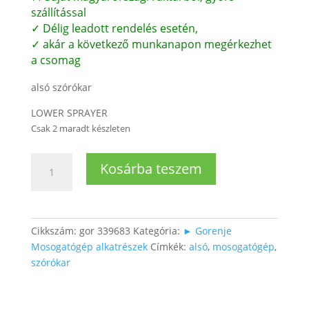
szállítással
✓ Délig leadott rendelés esetén,
✓ akár a következő munkanapon megérkezhet
a csomag
alsó szórókar
LOWER SPRAYER
Csak 2 maradt készleten
Mosogatógép
Kosárba teszem
alsó
szórókar
mennyiség
Cikkszám:
gor 339683
Kategória:
► Gorenje
Mosogatógép alkatrészek
Címkék:
alsó
,
mosogatógép
,
szórókar