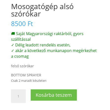
Mosogatógép alsó
szórókar
8500
Ft
🚚 Saját Magyarországi raktárból, gyors
szállítással
✓ Délig leadott rendelés esetén,
✓ akár a következő munkanapon megérkezhet
a csomag
felső szórókar
BOTTOM SPRAYER
Csak 2 maradt készleten
Mosogatógép
Kosárba teszem
alsó
szórókar
mennyiség