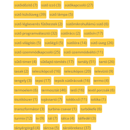
sütőidőzítő
(7)
sütő izzó
(3)
sütőkapcsoló
(27)
sütő külsőüveg
(39)
sütő lámpa
(5)
sütő légkeverés fűtőtestek
(2)
sütőmikrohullámú sütő
(6)
sütő programválasztó
(32)
sütőrács
(2)
sütősín
(17)
sütő világítás
(5)
sütőégő
(5)
sütőóra
(14)
sütő üveg
(26)
sütő üzemmódkapcsoló
(25)
sütő üzemmódváltó
(11)
sűtő-timer
(4)
sűtőajtó tömítés
(17)
tartály
(51)
tartó
(26)
tasak
(2)
teleszkópcső
(16)
teleszkópos
(20)
televízió
(9)
tengely
(3)
tepsi
(17)
tepsik sütőrácsok
(16)
termo
(4)
termoelem
(6)
termosztát
(46)
tető
(16)
textil porzsák
(6)
tisztítószer
(1)
tojástartó
(7)
toldócső
(11)
tolóka
(1)
transzformátor
(3)
turbina csavar
(1)
turbókefe
(6)
turmix
(12)
tv
(9)
tál
(7)
tálca
(4)
tálfedél
(3)
tányérgörgő
(4)
tárcsa
(5)
tárolórekesz
(37)