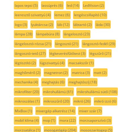
lapos tepsi
(5)
lassúprés
(6)
led
(14)
LedVision
(2)
leeresztő szivattyú
(4)
lemez
(6)
lengéscsillapító
(10)
logo
(3)
lyuktárcsa
(2)
láb
(12)
lábtartó
(2)
láda
(30)
lámpa
(28)
lámpabúra
(8)
lángelosztó
(23)
lángelosztó-rózsa
(21)
lángosztó
(21)
lángosztó-fedél
(29)
lángosztó-tető
(27)
légkeverésfűtőtest
(3)
légszűrő
(21)
légtisztító
(2)
lúgszivattyú
(4)
macsakszőr
(1)
maghőmérő
(2)
magnetron
(2)
matrica
(3)
matt
(2)
mechanika
(4)
meghajtás
(6)
meghajtószíj
(18)
mikrofilter
(20)
mikrohullámú
(61)
mikrohullámú sütő
(108)
mikroszálas
(1)
mikroszűrő
(20)
mikró
(26)
mikró izzó
(6)
MixBox
(1)
mixergép alkatrész
(14)
mixer szár
(7)
mobil klíma
(4)
mop
(1)
mora
(22)
morzsaporszívó
(3)
morzsatálca
(1)
mosogatógép
(204)
mososzaritogep
(5)