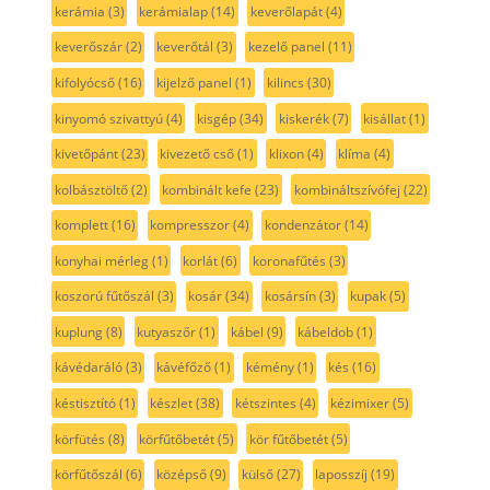
kerámia
(3)
kerámialap
(14)
keverőlapát
(4)
keverőszár
(2)
keverőtál
(3)
kezelő panel
(11)
kifolyócső
(16)
kijelző panel
(1)
kilincs
(30)
kinyomó szivattyú
(4)
kisgép
(34)
kiskerék
(7)
kisállat
(1)
kivetőpánt
(23)
kivezető cső
(1)
klixon
(4)
klíma
(4)
kolbásztöltő
(2)
kombinált kefe
(23)
kombináltszívófej
(22)
komplett
(16)
kompresszor
(4)
kondenzátor
(14)
konyhai mérleg
(1)
korlát
(6)
koronafűtés
(3)
koszorú fűtőszál
(3)
kosár
(34)
kosársín
(3)
kupak
(5)
kuplung
(8)
kutyaszőr
(1)
kábel
(9)
kábeldob
(1)
kávédaráló
(3)
kávéfőző
(1)
kémény
(1)
kés
(16)
késtisztító
(1)
készlet
(38)
kétszintes
(4)
kézimixer
(5)
körfütés
(8)
körfűtőbetét
(5)
kör fűtőbetét
(5)
körfűtőszál
(6)
középső
(9)
külső
(27)
laposszíj
(19)