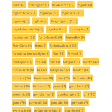
fiók
(160)
fiók fogadó
(1)
flexibiliscső
(12)
fogadó
(4)
fogadó hüvely
(1)
fogantyú
(60)
fogaskerék
(10)
fogasszíj
(5)
foglalat
(2)
forgatógomb
(135)
forgókefés szívófej
(9)
forgókerék
(6)
forgónyárs
(1)
forgótányér
(23)
forróvíztároló
(9)
FreezeBox
(6)
FreshZone
(4)
front
(2)
funkcióválasztó
(35)
furdulatszámszabályzó
(1)
fém
(33)
fémcső
(1)
fémkapocs
(1)
fésű
(4)
fólia
(3)
földgáz
(11)
fúvóka
(42)
fúvóka szett
(8)
fül
(32)
főkapcsoló
(2)
főzőlap
(64)
főzőrács
(24)
főzőzóna
(10)
fűtés
(25)
fűtőbetét
(46)
fűtőszál
(36)
fűtőtest
(32)
gomb
(3)
gombbetét
(2)
gombház
(5)
gombkarika
(8)
gombtengely
(2)
grill
(10)
gumi
(76)
gumicső
(12)
gumiláb
(10)
gumitalp
(7)
gyerekzár
(9)
gyújtó elektróda
(1)
gyújtótrafó
(2)