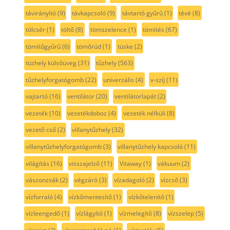
távirányító
(9)
távkapcsoló
(9)
távtartó gyűrű
(1)
tévé
(8)
tölcsér
(1)
töltő
(8)
tömszelence
(1)
tömítés
(67)
tömítőgyűrű
(6)
tömőrúd
(1)
tüske
(2)
tüzhely külsőüveg
(31)
tűzhely
(563)
tűzhelyforgatógomb
(22)
univerzális
(4)
v-szíj
(11)
vajtartó
(16)
ventilátor
(20)
ventilátorlapát
(2)
vezeték
(10)
vezetékdoboz
(4)
vezeték nélküli
(8)
vezető cső
(2)
villanytűzhely
(32)
villanytűzhelyforgatógomb
(3)
villanytűzhely kapcsoló
(11)
világítás
(16)
visszajelző
(11)
Vitaway
(1)
vákuum
(2)
vászonzsák
(2)
végzáró
(3)
vízadagoló
(2)
vízcső
(3)
vízforraló
(4)
vízkőmentesítő
(1)
vízkőtelenítő
(1)
vízleengedő
(1)
vízlágyító
(1)
vízmelegítő
(8)
vízszelep
(5)