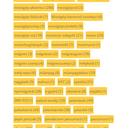
mosógép alkatrész
(280)
mosógépcső
(3)
mosógép fűtőszál
(7)
Mosógép leeresztő szivattyú
(6)
mosógépszelep
(3)
mosógépszénkefe
(9)
mosógép szíj
(18)
mosószer adagoló
(21)
motor
(29)
motorforgótányér
(2)
motorkefe
(7)
motortartó
(1)
mágnes
(3)
mágneses
(2)
mágnesgumi
(78)
mágnes szelep
(4)
mágnesszelep
(2)
mélyhűtő
(1)
mély tepsi
(6)
műanyag
(8)
műanyagdoboz
(29)
nagykefe
(5)
nofrost
(1)
NTC
(2)
nyitófül
(31)
nyomógomb
(28)
o-gyűrű
(1)
okostévé
(8)
olajálló
(1)
ORA ITO
(1)
palack-tartály
(33)
palackpolc
(49)
palacktartó
(43)
palacktároló
(38)
palackőr
(5)
papír porszák
(5)
paradicsom passzírozó
(1)
passzírozó
(1)