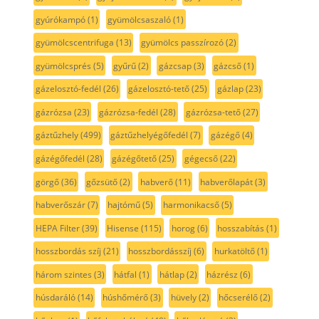
gyúrókampó
(1)
gyümölcsaszaló
(1)
gyümölcscentrifuga
(13)
gyümölcs passzírozó
(2)
gyümölcsprés
(5)
gyűrű
(2)
gázcsap
(3)
gázcső
(1)
gázelosztó-fedél
(26)
gázelosztó-tető
(25)
gázlap
(23)
gázrózsa
(23)
gázrózsa-fedél
(28)
gázrózsa-tető
(27)
gáztűzhely
(499)
gáztűzhelyégőfedél
(7)
gázégő
(4)
gázégőfedél
(28)
gázégőtető
(25)
gégecső
(22)
görgő
(36)
gőzsütő
(2)
habverő
(11)
habverőlapát
(3)
habverőszár
(7)
hajtómű
(5)
harmonikacső
(5)
HEPA Filter
(39)
Hisense
(115)
horog
(6)
hosszabítás
(1)
hosszbordás szíj
(21)
hosszbordásszíj
(6)
hurkatöltő
(1)
három szintes
(3)
hátfal
(1)
hátlap
(2)
házrész
(6)
húsdaráló
(14)
húshőmérő
(3)
hüvely
(2)
hőcserélő
(2)