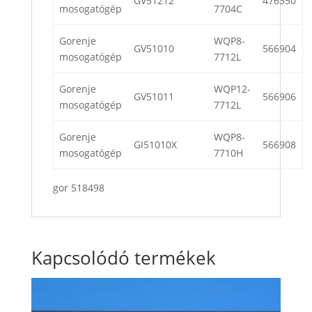
GV51212
476350
mosogatógép
7704C
Gorenje
WQP8-
GV51010
566904
mosogatógép
7712L
Gorenje
WQP12-
GV51011
566906
mosogatógép
7712L
Gorenje
WQP8-
GI51010X
566908
mosogatógép
7710H
gor 518498
Kapcsolódó termékek