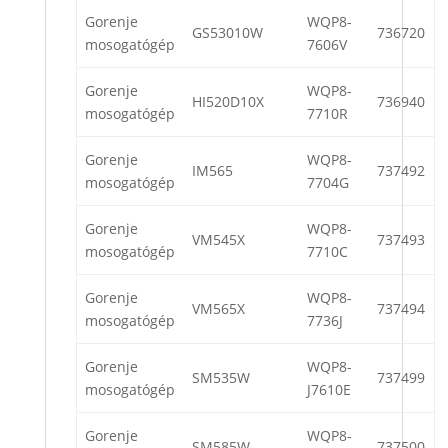
Gorenje
WQP8-
GS53010W
736720
mosogatógép
7606V
Gorenje
WQP8-
HI520D10X
736940
mosogatógép
7710R
Gorenje
WQP8-
IM565
737492
mosogatógép
7704G
Gorenje
WQP8-
VM545X
737493
mosogatógép
7710C
Gorenje
WQP8-
VM565X
737494
mosogatógép
7736J
Gorenje
WQP8-
SM535W
737499
mosogatógép
J7610E
Gorenje
WQP8-
SM585W
737500