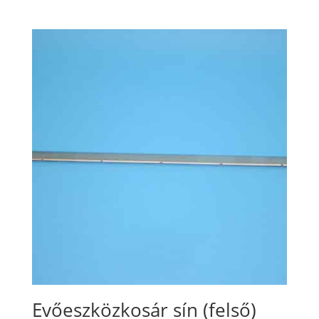
Evőeszközkosár sín (felső)