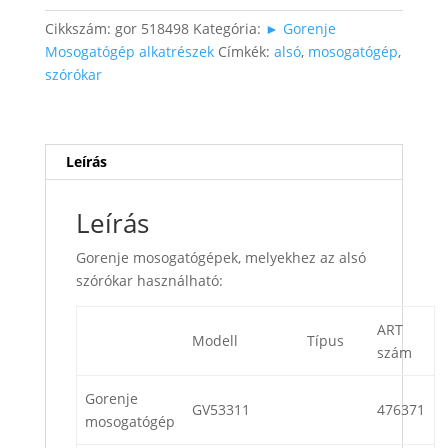
Cikkszám:
gor 518498
Kategória:
► Gorenje
Mosogatógép alkatrészek
Címkék:
alsó
,
mosogatógép
,
szórókar
Leírás
Leírás
Gorenje mosogatógépek, melyekhez az alsó
szórókar használható:
ART
Modell
Típus
szám
Gorenje
GV53311
476371
mosogatógép