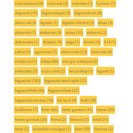
csőcsatlakozó
(4)
csőcsonk
(3)
csőtoldat
(1)
Cyclonic
(7)
dagasztó
(10)
dagasztólapát
(5)
dagasztószár
(8)
dekorcsík
(3)
digitális
(1)
digitális hőmérő
(3)
dióda
(3)
diódaráló
(1)
dobborda
(3)
doboz
(31)
dobtartó
(2)
dobtömítés
(1)
drótpolc
(9)
dugó
(1)
díszléc
(5)
E14
(1)
edény
(5)
egyszintes
(7)
elektronika
(13)
elektróda
(8)
elválasztó
(1)
előlap
(60)
energia szabályzó
(2)
evőeszköz
(5)
ezüst színű
(2)
facsarókúp
(1)
fagadó
(1)
fagyasztó
(182)
fagyasztó belső ajtók
(35)
fagyasztófiók
(45)
fagyasztóláda
(27)
fagyasztószekrény
(14)
fali tartó
(4)
fedél
(38)
fedőlemez
(7)
fehér
(64)
fehér gombok
(41)
fekete
(45)
fekete gombok
(26)
felirat
(2)
felmosó
(2)
felső
(31)
feltét
(2)
felültöltős mosógép
(1)
filter
(50)
filterház
(2)