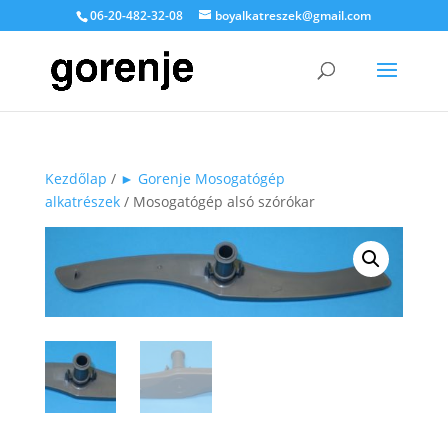
06-20-482-32-08
boyalkatreszek@gmail.com
Kezdőlap
/
► Gorenje Mosogatógép
alkatrészek
/ Mosogatógép alsó szórókar