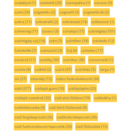
szabályzó
(1)
szeletelő
(20)
szennytálca
(1)
szenzor
(5)
szett
(29)
szigetelés
(2)
szigetelő
(3)
szigetelőcsík
(2)
szikra
(11)
szikratrafó
(2)
szikráztató
(14)
szilikonzsír
(1)
szimering
(11)
szivacs
(3)
szivattyú
(17)
szárítógép
(101)
szárítógép szíj
(14)
szén
(7)
szénfilter
(18)
szénkefe
(12)
Szénkefék
(7)
szénszűrő
(3)
Szíj
(6)
színtelen
(17)
szívócső
(11)
szívófej
(39)
szórókar
(36)
szöszemelő
(1)
szürke
(8)
szűkítő
(2)
szűrő
(97)
szűrőház
(5)
sárga
(1)
sín
(27)
sótartály
(12)
sütési funkcióválasztó
(34)
sütő
(377)
sütőajtó gumi
(10)
sütőajtópánt
(22)
sütőajtó zsanérok
(32)
sütő alsó fűtőtest
(10)
sütőedény
(1)
sütőelektronika
(4)
sütő felső fűtőtestek
(8)
sütő forgókapcsoló
(26)
sütőfunkciókapcsoló
(30)
sütő funkcióválasztó kapcsolók
(26)
sütő fűtőszálak
(15)