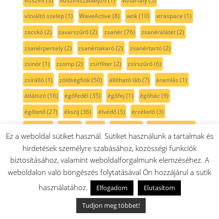
vízszint
(3)
vízszintszabályzó
(1)
víztartály
(5)
vízváltó szelep
(1)
WaveActive
(8)
wok
(10)
xtraspace
(1)
zacskó
(2)
zavarszűrő
(2)
zsanér
(76)
zsanéralátét
(2)
zsanérpersely
(2)
zsanértakaró
(2)
zsanértartó
(2)
zsinór
(1)
zsomp
(2)
zsírfilter
(2)
zsírszűrő
(6)
zsírálló
(1)
zöldségfiók
(50)
állítható láb
(7)
áramlás
(1)
átlátszó
(16)
égőfedél
(35)
égőfej
(1)
égőház
(9)
égőtető
(27)
ékszíj
(36)
élvédő
(5)
érzékelő
(3)
óraház
(2)
úszó
(3)
üst
(5)
üstgumi
(2)
üstszáj gumi
(14)
Ez a weboldal sütiket használ. Sütiket használunk a tartalmak és
ütköző
(2)
üveg
(123)
üvegajtó
(17)
üvegbúra
(2)
hirdetések személyre szabásához, közösségi funkciók
üvegkehely
(3)
üveglap
(3)
üvegtartó
(6)
üvegtető
(2)
biztosításához, valamint weboldalforgalmunk elemzéséhez. A
weboldalon való böngészés folytatásával Ön hozzájárul a sütik
üvegtányér
(13)
használatához.
Elfogadom
Elutasítom
Gorenje gépekről ötletek információk:
Tudjon meg többet!
Gorenje NRK6191CW kombinált hűtő-