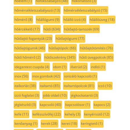
hőelem
(1)
hőfokszabályzó
(48)
hőkorlátozó
(3)
hőmérsékletszabályozó
(13)
hőmérsékletszabályzó
(15)
hőmérő
(8)
hőállógumi
(9)
hőálló izzó
(4)
hőállóüveg
(18)
hőérzékelő
(17)
hűtő
(634)
hűtőajtó-tartozék
(69)
hűtőajtó fogantyúk
(23)
hűtőajtógumi
(77)
hűtőajtógumik
(46)
hűtőajtópolc
(66)
hűtőajtótömítés
(76)
hűtő hőmérő
(2)
hűtőszekrény
(345)
hűtő üvegpolcok
(85)
idegentest csapda
(4)
idom
(1)
illatrúd
(2)
indító
(1)
inox
(56)
inox gombok
(42)
ionizáló kapcsoló
(1)
italkorlát
(38)
italtartó
(85)
italtartópolcok
(81)
izzó
(10)
izzó foglalat
(3)
jobb oldali
(10)
jégkockatartó
(3)
jégkészítő
(3)
kapcsoló
(40)
kapcsolósor
(1)
kapocs
(2)
kefe
(11)
kefésszívófej
(22)
kehely
(3)
kenyérsütő
(12)
kenőanyag
(1)
kerek
(28)
keret
(18)
keringtető
(1)