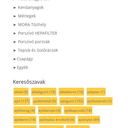
► Kenőanyagok
► Mérlegek
► MORA Tűzhely
► Porszívó HEPAFILTER
► Porszívó porzsák
► Tepsik és Sütőrácsok
►Csapágy
►Egyéb
Keresőszavak
ablak
(6)
ablakgumi
(18)
ablakkeret
(16)
adapter
(1)
ajtó
(137)
ajtóbimetál
(6)
ajtógumi
(102)
ajtóhatároló
(2)
ajtóhorog
(4)
ajtókampó
(4)
ajtókapcsoló
(18)
ajtókeret
(18)
ajtónyitás érzékelő
(6)
ajtónyitó
(49)