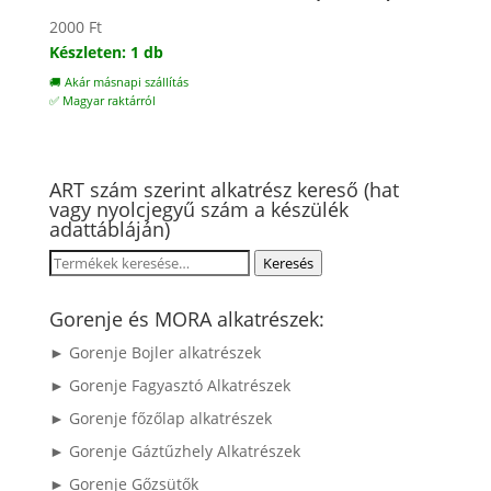
2000
Ft
Készleten: 1 db
🚚 Akár másnapi szállítás
✅ Magyar raktárról
ART szám szerint alkatrész kereső (hat
vagy nyolcjegyű szám a készülék
adattábláján)
Keresés
Keresés
a
következőre:
Gorenje és MORA alkatrészek:
► Gorenje Bojler alkatrészek
► Gorenje Fagyasztó Alkatrészek
► Gorenje főzőlap alkatrészek
► Gorenje Gáztűzhely Alkatrészek
► Gorenje Gőzsütők