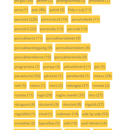
pb-gáz
(34)
perem
(2)
pillangószelep
(3)
pirolitikus
(1)
piros
(1)
polc
(86)
polcél
(3)
Poly-v szíj
(11)
porszívó
(220)
porszívócső
(10)
porszívókefe
(11)
porszűrő
(22)
portartály
(12)
porzsák
(13)
porzsáktartó
(11)
porzsáktartóbetét
(9)
porzsáktartóegység
(9)
porzsáktartóidom
(9)
porzsáktartókeret
(10)
porzsáktartóvilla
(9)
programóra
(7)
pumpa
(3)
pálcahőmérő
(1)
pár
(5)
páraelszívó
(50)
párásító
(1)
párátlanító
(1)
rekesz
(29)
relé
(5)
retesz
(1)
retro
(2)
robotgép
(37)
rosetta
(2)
rozetta
(11)
rugó
(20)
rugós-zsanér
(33)
rács
(27)
rácsgumi
(4)
rácstartó
(3)
résszívó
(8)
rögzítő
(27)
rögzítőfül
(1)
rövid
(1)
rúdmixer
(14)
side by side
(53)
smoothie
(2)
SpaceBox
(5)
stift
(10)
sutő hőmérő
(4)