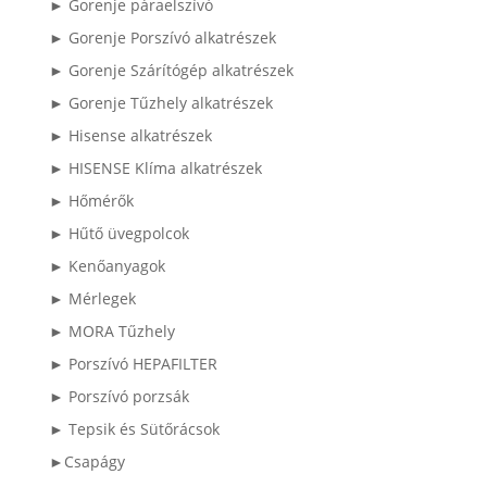
► Gorenje páraelszívó
► Gorenje Porszívó alkatrészek
► Gorenje Szárítógép alkatrészek
► Gorenje Tűzhely alkatrészek
► Hisense alkatrészek
► HISENSE Klíma alkatrészek
► Hőmérők
► Hűtő üvegpolcok
► Kenőanyagok
► Mérlegek
► MORA Tűzhely
► Porszívó HEPAFILTER
► Porszívó porzsák
► Tepsik és Sütőrácsok
►Csapágy