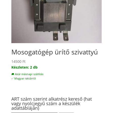
Mosogatógép ürítő szivattyú
14500
Ft
Készleten: 2 db
🚚 Akár másnapi szállítás
✅ Magyar raktárról
ART szám szerint alkatrész kereső (hat
vagy nyolcjegyű szám a készülék
adattábláján)