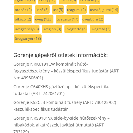
óraház
(2)
úszó
(3)
üst
(5)
üstgumi
(2)
üstszáj gumi
(14)
ütköző
(2)
üveg
(123)
üvegajtó
(17)
üvegbúra
(2)
üvegkehely
(3)
üveglap
(3)
üvegtartó
(6)
üvegtető
(2)
üvegtányér
(13)
Gorenje gépekről ötletek információk:
Gorenje NRK6191CW kombinált hűtő-
fagyasztószekrény – készülékspecifikus tudástár (ART
No: 499306/01)
Gorenje G640XHS gázfőzőlap – készülékspecifikus
tudástár (ART: 742061/01)
Gorenje K52CLB kombinált tűzhely (ART: 730125/02) –
készülékspecifikus tudástár
Gorenje NRS9181VX side-by-side hűtőszekrény –
hibakódok, alkatrészek, javítási útmutató (ART
733129)