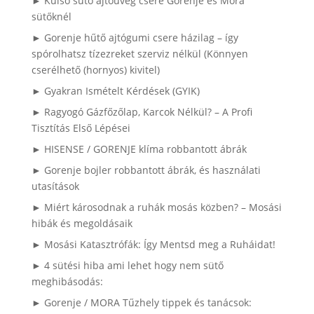
► Külső sütő ajtóüveg csere Gorenje és Mora
sütőknél
► Gorenje hűtő ajtógumi csere házilag – így
spórolhatsz tízezreket szerviz nélkül (Könnyen
cserélhető (hornyos) kivitel)
► Gyakran Ismételt Kérdések (GYIK)
► Ragyogó Gázfőzőlap, Karcok Nélkül? – A Profi
Tisztítás Első Lépései
► HISENSE / GORENJE klíma robbantott ábrák
► Gorenje bojler robbantott ábrák, és használati
utasítások
► Miért károsodnak a ruhák mosás közben? – Mosási
hibák és megoldásaik
► Mosási Katasztrófák: Így Mentsd meg a Ruháidat!
► 4 sütési hiba ami lehet hogy nem sütő
meghibásodás:
► Gorenje / MORA Tűzhely tippek és tanácsok: