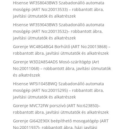
Hisense WF3S8043BW3 Szabadonálló automata
mosógép (ART No:20013533) – robbantott ábra,
javítási útmutatók és alkatrészek
Hisense WF3S9043BW3 Szabadonálló automata
mosógép (ART No:20013532)– robbantott ábra,
javítási útmutatók és alkatrészek
Gorenje WC48G4BG4 Borhűtő (ART No:20013868) –
robbantott ábra, javítási útmutatók és alkatrészek
Gorenje W3D2A854ADS Mosó-szárítógép (Art
No:20011068) – robbantott ábra, javítási útmutatók
és alkatrészek
Hisense WF5I1045BWQ Szabadonálló automata
mosógép (ART No:20015295) – robbantott ábra,
javítási útmutatók és alkatrészek
Gorenje MVC72FW porszívó (ART No:623850)–
robbantott ábra, javítási útmutatók és alkatrészek
Gorenje GI642E90X beépíthető mosogatógép (ART
No:20011937)- robbantott ábra, házi javítási