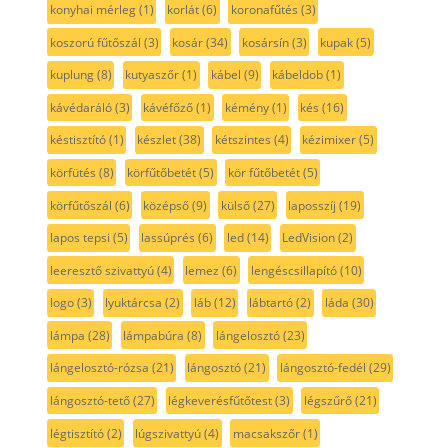
konyhai mérleg
(1)
korlát
(6)
koronafűtés
(3)
koszorú fűtőszál
(3)
kosár
(34)
kosársín
(3)
kupak
(5)
kuplung
(8)
kutyaszőr
(1)
kábel
(9)
kábeldob
(1)
kávédaráló
(3)
kávéfőző
(1)
kémény
(1)
kés
(16)
késtisztító
(1)
készlet
(38)
kétszintes
(4)
kézimixer
(5)
körfütés
(8)
körfűtőbetét
(5)
kör fűtőbetét
(5)
körfűtőszál
(6)
középső
(9)
külső
(27)
laposszíj
(19)
lapos tepsi
(5)
lassúprés
(6)
led
(14)
LedVision
(2)
leeresztő szivattyú
(4)
lemez
(6)
lengéscsillapító
(10)
logo
(3)
lyuktárcsa
(2)
láb
(12)
lábtartó
(2)
láda
(30)
lámpa
(28)
lámpabúra
(8)
lángelosztó
(23)
lángelosztó-rózsa
(21)
lángosztó
(21)
lángosztó-fedél
(29)
lángosztó-tető
(27)
légkeverésfűtőtest
(3)
légszűrő
(21)
légtisztító
(2)
lúgszivattyú
(4)
macsakszőr
(1)