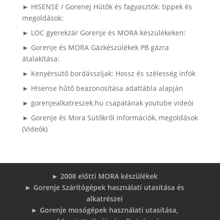
► HISENSE / Gorenej Hűtők és fagyasztók: tippek és
megoldások:
► LOC gyerekzár Gorenje és MORA készülékeken:
► Gorenje és MORA Gázkészülékek PB gázra
átalakítása:
► Kenyérsütő bordásszíjak: Hossz és szélesség infók
► Hisense hűtő beazonosítása adattábla alapján
► gorenjealkatreszek.hu csapatának youtube videói
► Gorenje és Mora Sütőkről információk, megoldások
(Videók)
► 2008 előtti MORA készülékek
► Gorenje Szárítógépek használati utasítása és
alkatrészei
► Gorenje mosógépek használati utasítása,