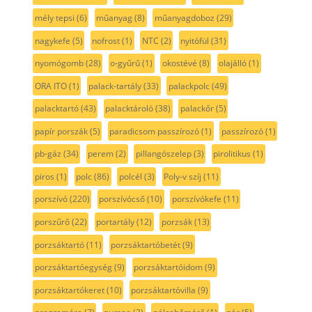
mély tepsi
(6)
műanyag
(8)
műanyagdoboz
(29)
nagykefe
(5)
nofrost
(1)
NTC
(2)
nyitófül
(31)
nyomógomb
(28)
o-gyűrű
(1)
okostévé
(8)
olajálló
(1)
ORA ITO
(1)
palack-tartály
(33)
palackpolc
(49)
palacktartó
(43)
palacktároló
(38)
palackőr
(5)
papír porszák
(5)
paradicsom passzírozó
(1)
passzírozó
(1)
pb-gáz
(34)
perem
(2)
pillangószelep
(3)
pirolitikus
(1)
piros
(1)
polc
(86)
polcél
(3)
Poly-v szíj
(11)
porszívó
(220)
porszívócső
(10)
porszívókefe
(11)
porszűrő
(22)
portartály
(12)
porzsák
(13)
porzsáktartó
(11)
porzsáktartóbetét
(9)
porzsáktartóegység
(9)
porzsáktartóidom
(9)
porzsáktartókeret
(10)
porzsáktartóvilla
(9)