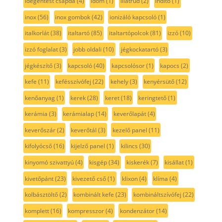
idegentest csapda
(4)
idom
(1)
illatrúd
(2)
indító
(1)
inox
(56)
inox gombok
(42)
ionizáló kapcsoló
(1)
italkorlát
(38)
italtartó
(85)
italtartópolcok
(81)
izzó
(10)
izzó foglalat
(3)
jobb oldali
(10)
jégkockatartó
(3)
jégkészítő
(3)
kapcsoló
(40)
kapcsolósor
(1)
kapocs
(2)
kefe
(11)
kefésszívófej
(22)
kehely
(3)
kenyérsütő
(12)
kenőanyag
(1)
kerek
(28)
keret
(18)
keringtető
(1)
kerámia
(3)
kerámialap
(14)
keverőlapát
(4)
keverőszár
(2)
keverőtál
(3)
kezelő panel
(11)
kifolyócső
(16)
kijelző panel
(1)
kilincs
(30)
kinyomó szivattyú
(4)
kisgép
(34)
kiskerék
(7)
kisállat
(1)
kivetőpánt
(23)
kivezető cső
(1)
klixon
(4)
klíma
(4)
kolbásztöltő
(2)
kombinált kefe
(23)
kombináltszívófej
(22)
komplett
(16)
kompresszor
(4)
kondenzátor
(14)