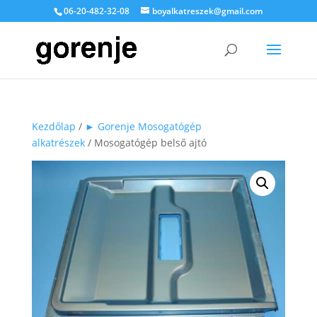
06-20-482-32-08
boyalkatreszek@gmail.com
Kezdőlap
/
► Gorenje Mosogatógép
alkatrészek
/ Mosogatógép belső ajtó