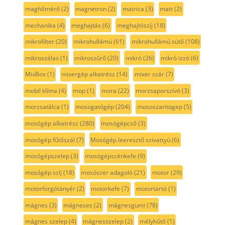
maghőmérő
(2)
magnetron
(2)
matrica
(3)
matt
(2)
mechanika
(4)
meghajtás
(6)
meghajtószíj
(18)
mikrofilter
(20)
mikrohullámú
(61)
mikrohullámú sütő
(108)
mikroszálas
(1)
mikroszűrő
(20)
mikró
(26)
mikró izzó
(6)
MixBox
(1)
mixergép alkatrész
(14)
mixer szár
(7)
mobil klíma
(4)
mop
(1)
mora
(22)
morzsaporszívó
(3)
morzsatálca
(1)
mosogatógép
(204)
mososzaritogep
(5)
mosógép alkatrész
(280)
mosógépcső
(3)
mosógép fűtőszál
(7)
Mosógép leeresztő szivattyú
(6)
mosógépszelep
(3)
mosógépszénkefe
(9)
mosógép szíj
(18)
mosószer adagoló
(21)
motor
(29)
motorforgótányér
(2)
motorkefe
(7)
motortartó
(1)
mágnes
(3)
mágneses
(2)
mágnesgumi
(78)
mágnes szelep
(4)
mágnesszelep
(2)
mélyhűtő
(1)