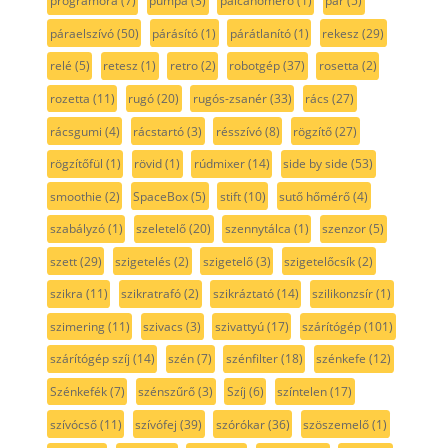
programóra
(7)
pumpa
(3)
pálcahőmérő
(1)
pár
(5)
páraelszívó
(50)
párásító
(1)
párátlanító
(1)
rekesz
(29)
relé
(5)
retesz
(1)
retro
(2)
robotgép
(37)
rosetta
(2)
rozetta
(11)
rugó
(20)
rugós-zsanér
(33)
rács
(27)
rácsgumi
(4)
rácstartó
(3)
résszívó
(8)
rögzítő
(27)
rögzítőfül
(1)
rövid
(1)
rúdmixer
(14)
side by side
(53)
smoothie
(2)
SpaceBox
(5)
stift
(10)
sutő hőmérő
(4)
szabályzó
(1)
szeletelő
(20)
szennytálca
(1)
szenzor
(5)
szett
(29)
szigetelés
(2)
szigetelő
(3)
szigetelőcsík
(2)
szikra
(11)
szikratrafó
(2)
szikráztató
(14)
szilikonzsír
(1)
szimering
(11)
szivacs
(3)
szivattyú
(17)
szárítógép
(101)
szárítógép szíj
(14)
szén
(7)
szénfilter
(18)
szénkefe
(12)
Szénkefék
(7)
szénszűrő
(3)
Szíj
(6)
színtelen
(17)
szívócső
(11)
szívófej
(39)
szórókar
(36)
szöszemelő
(1)