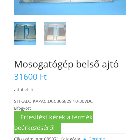
Mosogatógép belső ajtó
31600
Ft
ajtóbelső
STIKALO KAPAC.DCC305829 10-30VDC
Elfogyott
Értesítést kérek a termék
beérkezéséről
Cikkszám:
gor 685371
Kategória:
► Gorenje