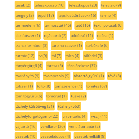
tasak
(2)
teleszkópcső
(16)
teleszkópos
(20)
televízió
(9)
tengely
(3)
tepsi
(17)
tepsik sütőrácsok
(16)
termo
(4)
termoelem
(6)
termosztát
(46)
tető
(16)
textil porzsák
(6)
tisztítószer
(1)
tojástartó
(7)
toldócső
(11)
tolóka
(1)
transzformátor
(3)
turbina csavar
(1)
turbókefe
(6)
turmix
(12)
tv
(9)
tál
(7)
tálca
(4)
tálfedél
(3)
tányérgörgő
(4)
tárcsa
(5)
tárolórekesz
(37)
távirányító
(9)
távkapcsoló
(9)
távtartó gyűrű
(1)
tévé
(8)
tölcsér
(1)
töltő
(8)
tömszelence
(1)
tömítés
(67)
tömítőgyűrű
(6)
tömőrúd
(1)
tüske
(2)
tüzhely külsőüveg
(31)
tűzhely
(563)
tűzhelyforgatógomb
(22)
univerzális
(4)
v-szíj
(11)
vajtartó
(16)
ventilátor
(20)
ventilátorlapát
(2)
vezeték
(10)
vezetékdoboz
(4)
vezeték nélküli
(8)