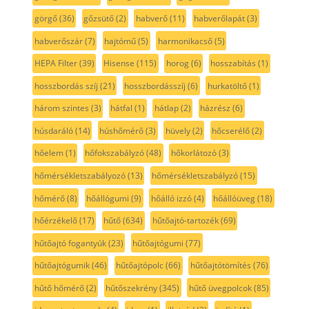
görgő
(36)
gőzsütő
(2)
habverő
(11)
habverőlapát
(3)
habverőszár
(7)
hajtómű
(5)
harmonikacső
(5)
HEPA Filter
(39)
Hisense
(115)
horog
(6)
hosszabítás
(1)
hosszbordás szíj
(21)
hosszbordásszíj
(6)
hurkatöltő
(1)
három szintes
(3)
hátfal
(1)
hátlap
(2)
házrész
(6)
húsdaráló
(14)
húshőmérő
(3)
hüvely
(2)
hőcserélő
(2)
hőelem
(1)
hőfokszabályzó
(48)
hőkorlátozó
(3)
hőmérsékletszabályozó
(13)
hőmérsékletszabályzó
(15)
hőmérő
(8)
hőállógumi
(9)
hőálló izzó
(4)
hőállóüveg
(18)
hőérzékelő
(17)
hűtő
(634)
hűtőajtó-tartozék
(69)
hűtőajtó fogantyúk
(23)
hűtőajtógumi
(77)
hűtőajtógumik
(46)
hűtőajtópolc
(66)
hűtőajtótömítés
(76)
hűtő hőmérő
(2)
hűtőszekrény
(345)
hűtő üvegpolcok
(85)