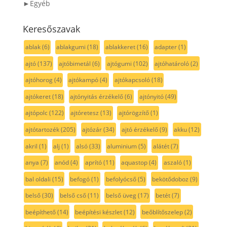
►Egyéb
Keresőszavak
ablak
(6)
ablakgumi
(18)
ablakkeret
(16)
adapter
(1)
ajtó
(137)
ajtóbimetál
(6)
ajtógumi
(102)
ajtóhatároló
(2)
ajtóhorog
(4)
ajtókampó
(4)
ajtókapcsoló
(18)
ajtókeret
(18)
ajtónyitás érzékelő
(6)
ajtónyitó
(49)
ajtópolc
(122)
ajtóretesz
(13)
ajtórögzítő
(1)
ajtótartozék
(205)
ajtózár
(34)
ajtó érzékelő
(9)
akku
(12)
akril
(1)
alj
(1)
alsó
(33)
aluminium
(5)
alátét
(7)
anya
(7)
anód
(4)
aprító
(11)
aquastop
(4)
aszaló
(1)
bal oldali
(15)
befogó
(1)
befolyócső
(5)
bekötődoboz
(9)
belső
(30)
belső cső
(11)
belső üveg
(17)
betét
(7)
beépíthető
(14)
beépítési készlet
(12)
beőblítőszelep
(2)