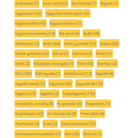
evőeszköz
(5)
ezüst színű
(2)
facsarókúp
(1)
fagadó
(1)
fagyasztó
(182)
fagyasztó belső ajtók
(35)
fagyasztófiók
(45)
fagyasztóláda
(27)
fagyasztószekrény
(14)
fali tartó
(4)
fedél
(38)
fedőlemez
(7)
fehér
(64)
fehér gombok
(41)
fekete
(45)
fekete gombok
(26)
felirat
(2)
felmosó
(2)
felső
(31)
feltét
(2)
felültöltős mosógép
(1)
filter
(50)
filterház
(2)
fiók
(160)
fiók fogadó
(1)
flexibiliscső
(12)
fogadó
(4)
fogadó hüvely
(1)
fogantyú
(60)
fogaskerék
(10)
fogasszíj
(5)
foglalat
(2)
forgatógomb
(135)
forgókefés szívófej
(9)
forgókerék
(6)
forgónyárs
(1)
forgótányér
(23)
forróvíztároló
(9)
FreezeBox
(6)
FreshZone
(4)
front
(2)
funkcióválasztó
(35)
furdulatszámszabályzó
(1)
fém
(33)
fémcső
(1)