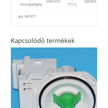
GV61010
566903
mosogatógép
7711L
gor 685371
Kapcsolódó termékek