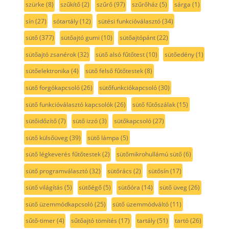
szürke
(8)
szűkítő
(2)
szűrő
(97)
szűrőház
(5)
sárga
(1)
sín
(27)
sótartály
(12)
sütési funkcióválasztó
(34)
sütő
(377)
sütőajtó gumi
(10)
sütőajtópánt
(22)
sütőajtó zsanérok
(32)
sütő alsó fűtőtest
(10)
sütőedény
(1)
sütőelektronika
(4)
sütő felső fűtőtestek
(8)
sütő forgókapcsoló
(26)
sütőfunkciókapcsoló
(30)
sütő funkcióválasztó kapcsolók
(26)
sütő fűtőszálak
(15)
sütőidőzítő
(7)
sütő izzó
(3)
sütőkapcsoló
(27)
sütő külsőüveg
(39)
sütő lámpa
(5)
sütő légkeverés fűtőtestek
(2)
sütőmikrohullámú sütő
(6)
sütő programválasztó
(32)
sütőrács
(2)
sütősín
(17)
sütő világítás
(5)
sütőégő
(5)
sütőóra
(14)
sütő üveg
(26)
sütő üzemmódkapcsoló
(25)
sütő üzemmódváltó
(11)
sűtő-timer
(4)
sűtőajtó tömítés
(17)
tartály
(51)
tartó
(26)