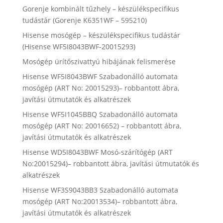
Gorenje kombinált tűzhely – készülékspecifikus
tudástár (Gorenje K6351WF – 595210)
Hisense mosógép – készülékspecifikus tudástár
(Hisense WF5I8043BWF-20015293)
Mosógép ürítőszivattyú hibájának felismerése
Hisense WF5I8043BWF Szabadonálló automata
mosógép (ART No: 20015293)– robbantott ábra,
javítási útmutatók és alkatrészek
Hisense WF5I1045BBQ Szabadonálló automata
mosógép (ART No: 20016652) – robbantott ábra,
javítási útmutatók és alkatrészek
Hisense WD5I8043BWF Mosó-szárítógép (ART
No:20015294)– robbantott ábra, javítási útmutatók és
alkatrészek
Hisense WF3S9043BB3 Szabadonálló automata
mosógép (ART No:20013534)– robbantott ábra,
javítási útmutatók és alkatrészek