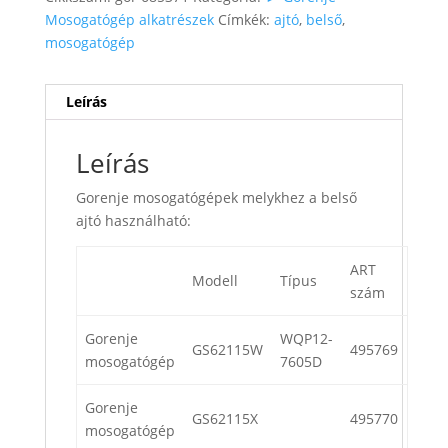
Mosogatógép alkatrészek
Címkék:
ajtó
,
belső
,
mosogatógép
Leírás
Leírás
Gorenje mosogatógépek melykhez a belső
ajtó használható:
ART
Modell
Típus
szám
Gorenje
WQP12-
GS62115W
495769
mosogatógép
7605D
Gorenje
GS62115X
495770
mosogatógép