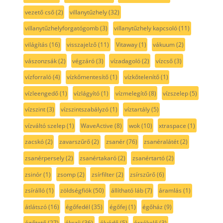
vezető cső
(2)
villanytűzhely
(32)
villanytűzhelyforgatógomb
(3)
villanytűzhely kapcsoló
(11)
világítás
(16)
visszajelző
(11)
Vitaway
(1)
vákuum
(2)
vászonzsák
(2)
végzáró
(3)
vízadagoló
(2)
vízcső
(3)
vízforraló
(4)
vízkőmentesítő
(1)
vízkőtelenítő
(1)
vízleengedő
(1)
vízlágyító
(1)
vízmelegítő
(8)
vízszelep
(5)
vízszint
(3)
vízszintszabályzó
(1)
víztartály
(5)
vízváltó szelep
(1)
WaveActive
(8)
wok
(10)
xtraspace
(1)
zacskó
(2)
zavarszűrő
(2)
zsanér
(76)
zsanéralátét
(2)
zsanérpersely
(2)
zsanértakaró
(2)
zsanértartó
(2)
zsinór
(1)
zsomp
(2)
zsírfilter
(2)
zsírszűrő
(6)
zsírálló
(1)
zöldségfiók
(50)
állítható láb
(7)
áramlás
(1)
átlátszó
(16)
égőfedél
(35)
égőfej
(1)
égőház
(9)
égőtető
(27)
ékszíj
(36)
élvédő
(5)
érzékelő
(3)