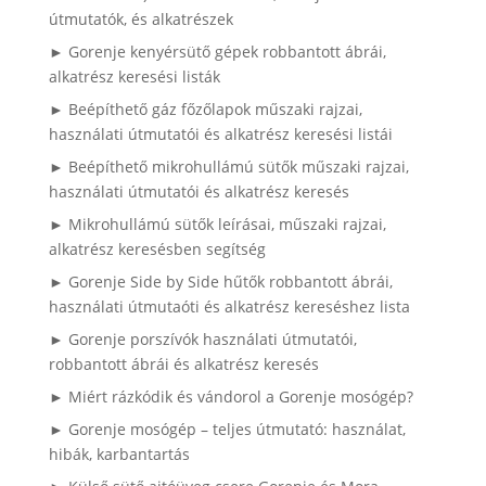
útmutatók, és alkatrészek
► Gorenje kenyérsütő gépek robbantott ábrái,
alkatrész keresési listák
► Beépíthető gáz főzőlapok műszaki rajzai,
használati útmutatói és alkatrész keresési listái
► Beépíthető mikrohullámú sütők műszaki rajzai,
használati útmutatói és alkatrész keresés
► Mikrohullámú sütők leírásai, műszaki rajzai,
alkatrész keresésben segítség
► Gorenje Side by Side hűtők robbantott ábrái,
használati útmutaóti és alkatrész kereséshez lista
► Gorenje porszívók használati útmutatói,
robbantott ábrái és alkatrész keresés
► Miért rázkódik és vándorol a Gorenje mosógép?
► Gorenje mosógép – teljes útmutató: használat,
hibák, karbantartás