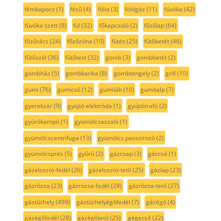
fémkapocs
(1)
fésű
(4)
fólia
(3)
földgáz
(11)
fúvóka
(42)
fúvóka szett
(8)
fül
(32)
főkapcsoló
(2)
főzőlap
(64)
főzőrács
(24)
főzőzóna
(10)
fűtés
(25)
fűtőbetét
(46)
fűtőszál
(36)
fűtőtest
(32)
gomb
(3)
gombbetét
(2)
gombház
(5)
gombkarika
(8)
gombtengely
(2)
grill
(10)
gumi
(76)
gumicső
(12)
gumiláb
(10)
gumitalp
(7)
gyerekzár
(9)
gyújtó elektróda
(1)
gyújtótrafó
(2)
gyúrókampó
(1)
gyümölcsaszaló
(1)
gyümölcscentrifuga
(13)
gyümölcs passzírozó
(2)
gyümölcsprés
(5)
gyűrű
(2)
gázcsap
(3)
gázcső
(1)
gázelosztó-fedél
(26)
gázelosztó-tető
(25)
gázlap
(23)
gázrózsa
(23)
gázrózsa-fedél
(28)
gázrózsa-tető
(27)
gáztűzhely
(499)
gáztűzhelyégőfedél
(7)
gázégő
(4)
gázégőfedél
(28)
gázégőtető
(25)
gégecső
(22)