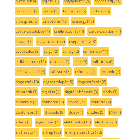
biztosíték
(4)
bojler
(31)
bolygókerék
(6)
bordás szíj
(21)
bordásszíj
(7)
borító
(2)
botmixer
(16)
burkolat
(5)
citrusprés
(3)
Crispzone
(13)
csapágy
(40)
csatlakozódoboz
(4)
csatlakozóház
(4)
csatlakozóidom
(1)
csavar
(7)
csavartakaró
(7)
csepptartály
(3)
csepptálca
(3)
csiga
(2)
csillag
(2)
csillámlap
(11)
csillámlemez
(12)
csúszka
(2)
cső
(49)
csőbilincs
(6)
csőcsatlakozó
(4)
csőcsonk
(3)
csőtoldat
(1)
Cyclonic
(7)
dagasztó
(10)
dagasztólapát
(5)
dagasztószár
(8)
dekorcsík
(3)
digitális
(1)
digitális hőmérő
(3)
dióda
(3)
diódaráló
(1)
dobborda
(3)
doboz
(31)
dobtartó
(2)
dobtömítés
(1)
drótpolc
(9)
dugó
(1)
díszléc
(5)
E14
(1)
edény
(5)
egyszintes
(7)
elektronika
(13)
elektróda
(8)
elválasztó
(1)
előlap
(60)
energia szabályzó
(2)