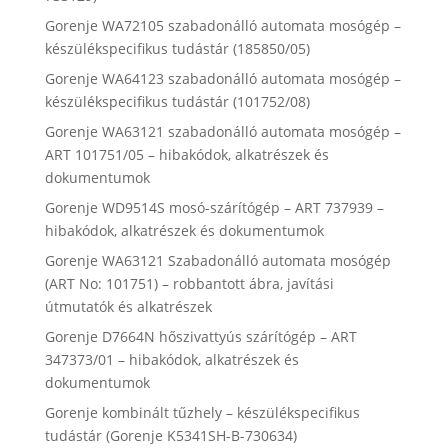
Gorenje WA72105 szabadonálló automata mosógép –
készülékspecifikus tudástár (185850/05)
Gorenje WA64123 szabadonálló automata mosógép –
készülékspecifikus tudástár (101752/08)
Gorenje WA63121 szabadonálló automata mosógép –
ART 101751/05 – hibakódok, alkatrészek és
dokumentumok
Gorenje WD9514S mosó-szárítógép – ART 737939 –
hibakódok, alkatrészek és dokumentumok
Gorenje WA63121 Szabadonálló automata mosógép
(ART No: 101751) – robbantott ábra, javítási
útmutatók és alkatrészek
Gorenje D7664N hőszivattyús szárítógép – ART
347373/01 – hibakódok, alkatrészek és
dokumentumok
Gorenje kombinált tűzhely – készülékspecifikus
tudástár (Gorenje K5341SH-B-730634)