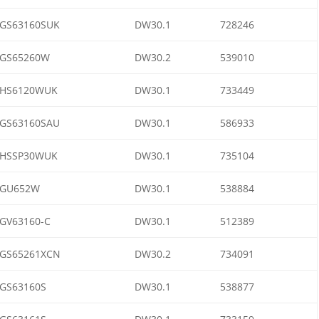
GS63160SUK
DW30.1
728246
GS65260W
DW30.2
539010
HS6120WUK
DW30.1
733449
GS63160SAU
DW30.1
586933
HSSP30WUK
DW30.1
735104
GU652W
DW30.1
538884
GV63160-C
DW30.1
512389
GS65261XCN
DW30.2
734091
GS63160S
DW30.1
538877