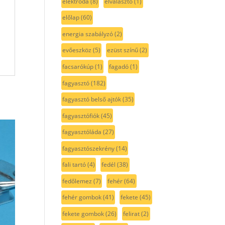
elektróda
(8)
elválasztó
(1)
előlap
(60)
energia szabályzó
(2)
evőeszköz
(5)
ezüst színű
(2)
facsarókúp
(1)
fagadó
(1)
fagyasztó
(182)
fagyasztó belső ajtók
(35)
fagyasztófiók
(45)
fagyasztóláda
(27)
fagyasztószekrény
(14)
fali tartó
(4)
fedél
(38)
fedőlemez
(7)
fehér
(64)
fehér gombok
(41)
fekete
(45)
fekete gombok
(26)
felirat
(2)