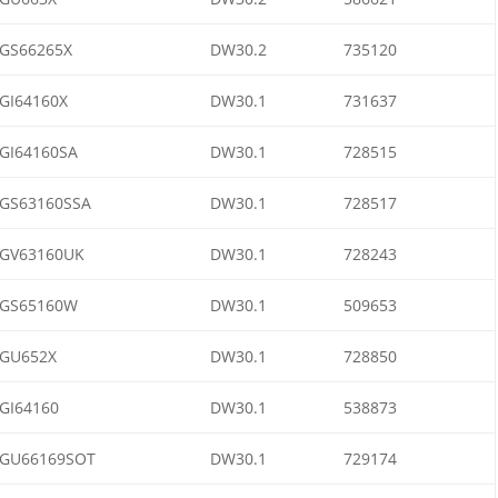
GS66265X
DW30.2
735120
GI64160X
DW30.1
731637
GI64160SA
DW30.1
728515
GS63160SSA
DW30.1
728517
GV63160UK
DW30.1
728243
GS65160W
DW30.1
509653
GU652X
DW30.1
728850
GI64160
DW30.1
538873
GU66169SOT
DW30.1
729174