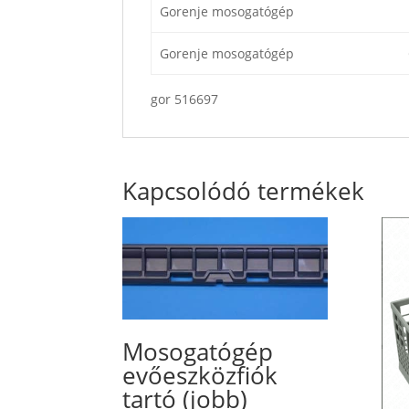
Gorenje mosogatógép
Gorenje mosogatógép
gor 516697
Kapcsolódó termékek
Mosogatógép
evőeszközfiók
tartó (jobb)