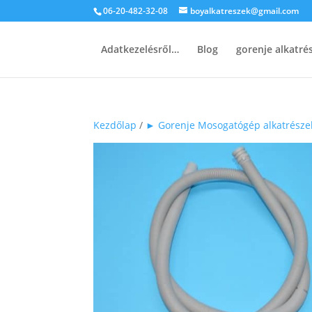
06-20-482-32-08
boyalkatreszek@gmail.com
Adatkezelésről…
Blog
gorenje alkatr
Kezdőlap
/
► Gorenje Mosogatógép alkatrésze