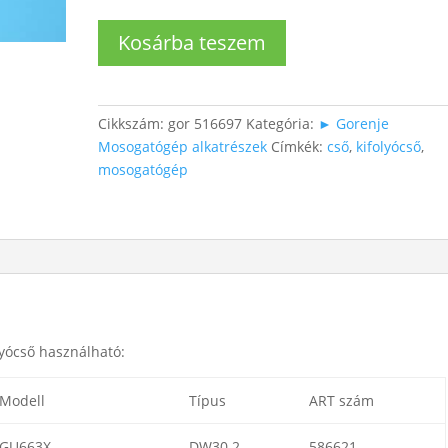
Mosogatógép
Kosárba teszem
kifolyócső
mennyiség
Cikkszám:
gor 516697
Kategória:
► Gorenje
Mosogatógép alkatrészek
Címkék:
cső
,
kifolyócső
,
mosogatógép
yócső használható:
Modell
Típus
ART szám
GU663X
DW30.2
586621