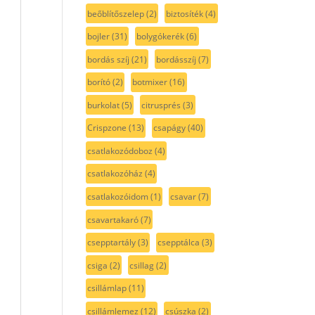
beőblítőszelep
(2)
biztosíték
(4)
bojler
(31)
bolygókerék
(6)
bordás szíj
(21)
bordásszíj
(7)
borító
(2)
botmixer
(16)
burkolat
(5)
citrusprés
(3)
Crispzone
(13)
csapágy
(40)
csatlakozódoboz
(4)
csatlakozóház
(4)
csatlakozóidom
(1)
csavar
(7)
csavartakaró
(7)
csepptartály
(3)
csepptálca
(3)
csiga
(2)
csillag
(2)
csillámlap
(11)
csillámlemez
(12)
csúszka
(2)