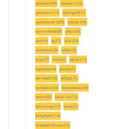
ajtónyitó
(49)
ajtópolc
(122)
ajtóretesz
(13)
ajtórögzítő
(1)
ajtótartozék
(205)
ajtózár
(34)
ajtó érzékelő
(9)
akku
(12)
akril
(1)
alj
(1)
alsó
(33)
aluminium
(5)
alátét
(7)
anya
(7)
anód
(4)
aprító
(11)
aquastop
(4)
aszaló
(1)
bal oldali
(15)
befogó
(1)
befolyócső
(5)
bekötődoboz
(9)
belső
(30)
belső cső
(11)
belső üveg
(17)
betét
(7)
beépíthető
(14)
beépítési készlet
(12)