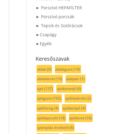
► Porszívó HEPAFILTER
► Porszívó porzsák
► Tepsik és Sütőrácsok
►Csapágy
►Egyéb
Keresőszavak
ablak
(6)
ablakgumi
(18)
ablakkeret
(16)
adapter
(1)
ajtó
(137)
ajtóbimetál
(6)
ajtógumi
(102)
ajtóhatároló
(2)
ajtóhorog
(4)
ajtókampó
(4)
ajtókapcsoló
(18)
ajtókeret
(18)
ajtónyitás érzékelő
(6)