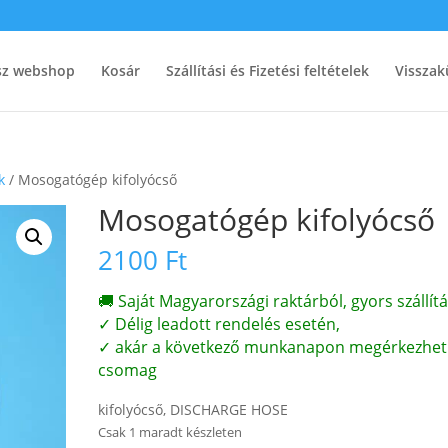
ész webshop
Kosár
Szállítási és Fizetési feltételek
Visszak
k
/ Mosogatógép kifolyócső
Mosogatógép kifolyócső
2100
Ft
🚚 Saját Magyarországi raktárból, gyors szállítá
✓ Délig leadott rendelés esetén,
✓ akár a következő munkanapon megérkezhet
csomag
kifolyócső, DISCHARGE HOSE
Csak 1 maradt készleten