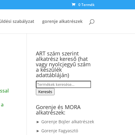
0 Termék
üldési szabályzat
gorenje alkatrészek
ART szám szerint
alkatrész kereső (hat
vagy nyolcjegyű szám
a készülék
adattábláján)
Keresés
ssal
a
Keresés
következőre:
 a
Gorenje és MORA
alkatrészek:
► Gorenje Bojler alkatrészek
► Gorenje Fagyasztó