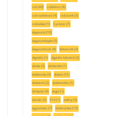
cső
(49)
csőbilincs
(6)
csőcsatlakozó
(4)
csőcsonk
(3)
csőtoldat
(1)
Cyclonic
(7)
dagasztó
(10)
dagasztólapát
(5)
dagasztószár
(8)
dekorcsík
(3)
digitális
(1)
digitális hőmérő
(3)
dióda
(3)
diódaráló
(1)
dobborda
(3)
doboz
(31)
dobtartó
(2)
dobtömítés
(1)
drótpolc
(9)
dugó
(1)
díszléc
(5)
E14
(1)
edény
(5)
egyszintes
(7)
elektronika
(13)