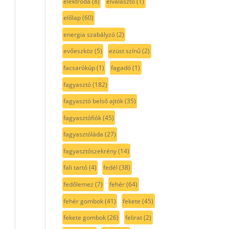
elektróda
(8)
elválasztó
(1)
előlap
(60)
energia szabályzó
(2)
evőeszköz
(5)
ezüst színű
(2)
facsarókúp
(1)
fagadó
(1)
fagyasztó
(182)
fagyasztó belső ajtók
(35)
fagyasztófiók
(45)
fagyasztóláda
(27)
fagyasztószekrény
(14)
fali tartó
(4)
fedél
(38)
fedőlemez
(7)
fehér
(64)
fehér gombok
(41)
fekete
(45)
fekete gombok
(26)
felirat
(2)