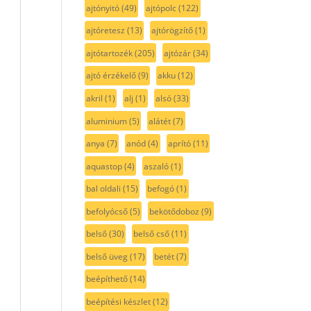
ajtónyitó
(49)
ajtópolc
(122)
ajtóretesz
(13)
ajtórögzítő
(1)
ajtótartozék
(205)
ajtózár
(34)
ajtó érzékelő
(9)
akku
(12)
akril
(1)
alj
(1)
alsó
(33)
aluminium
(5)
alátét
(7)
anya
(7)
anód
(4)
aprító
(11)
aquastop
(4)
aszaló
(1)
bal oldali
(15)
befogó
(1)
befolyócső
(5)
bekötődoboz
(9)
belső
(30)
belső cső
(11)
belső üveg
(17)
betét
(7)
beépíthető
(14)
beépítési készlet
(12)