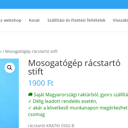
ész webshop
Kosár
Szállítási és Fizetési feltételek
Visszak
k
/ Mosogatógép rácstartó stift
Mosogatógép rácstartó
stift
1900
Ft
🚚 Saját Magyarországi raktárból, gyors szállítá
✓ Délig leadott rendelés esetén,
✓ akár a következő munkanapon megérkezhet
csomag
rácstartó KRATKI 5502-B