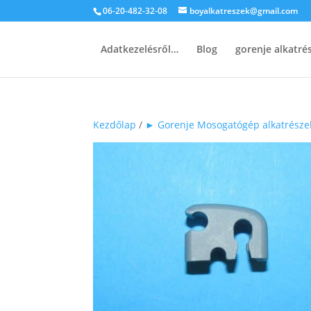
06-20-482-32-08
boyalkatreszek@gmail.com
Adatkezelésről…
Blog
gorenje alkatr
Kezdőlap
/
► Gorenje Mosogatógép alkatrésze