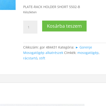
PLATE-RACK HOLDER SHORT 5502-B
Készleten
Mosogatógép
Kosárba teszem
rácstartó
stift
mennyiség
Cikkszám:
gor 484431
Kategória:
► Gorenje
Mosogatógép alkatrészek
Címkék:
mosogatógép
,
rácstartó
,
stift