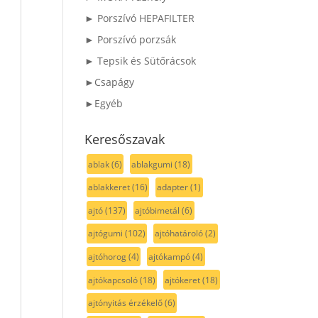
► Porszívó HEPAFILTER
► Porszívó porzsák
► Tepsik és Sütőrácsok
►Csapágy
►Egyéb
Keresőszavak
ablak
(6)
ablakgumi
(18)
ablakkeret
(16)
adapter
(1)
ajtó
(137)
ajtóbimetál
(6)
ajtógumi
(102)
ajtóhatároló
(2)
ajtóhorog
(4)
ajtókampó
(4)
ajtókapcsoló
(18)
ajtókeret
(18)
ajtónyitás érzékelő
(6)