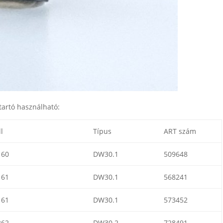
artó használható:
l
Típus
ART szám
160
DW30.1
509648
161
DW30.1
568241
161
DW30.1
573452
262
DW30.2
728491