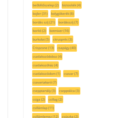
beőblítőszelep
(2)
biztosíték
(4)
bojler
(31)
bolygókerék
(6)
bordás szíj
(21)
bordásszíj
(7)
borító
(2)
botmixer
(16)
burkolat
(5)
citrusprés
(3)
Crispzone
(13)
csapágy
(40)
csatlakozódoboz
(4)
csatlakozóház
(4)
csatlakozóidom
(1)
csavar
(7)
csavartakaró
(7)
csepptartály
(3)
csepptálca
(3)
csiga
(2)
csillag
(2)
csillámlap
(11)
csillámlemez
(12)
csúszka
(2)