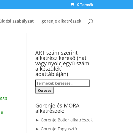
0 Termék
üldési szabályzat
gorenje alkatrészek
ART szám szerint
alkatrész kereső (hat
vagy nyolcjegyű szám
a készülék
adattábláján)
Keresés
a
Keresés
következőre:
ssal
Gorenje és MORA
alkatrészek:
 a
► Gorenje Bojler alkatrészek
► Gorenje Fagyasztó