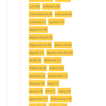
cső
(49)
csőbilincs
(6)
csőcsatlakozó
(4)
csőcsonk
(3)
csőtoldat
(1)
Cyclonic
(7)
dagasztó
(10)
dagasztólapát
(5)
dagasztószár
(8)
dekorcsík
(3)
digitális
(1)
digitális hőmérő
(3)
dióda
(3)
diódaráló
(1)
dobborda
(3)
doboz
(31)
dobtartó
(2)
dobtömítés
(1)
drótpolc
(9)
dugó
(1)
díszléc
(5)
E14
(1)
edény
(5)
egyszintes
(7)
elektronika
(13)