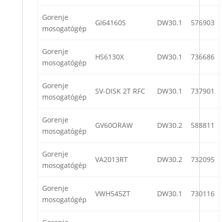
Gorenje
GI64160S
DW30.1
576903
mosogatógép
Gorenje
HS6130X
DW30.1
736686
mosogatógép
Gorenje
SV-DISK 2T RFC
DW30.1
737901
mosogatógép
Gorenje
GV60ORAW
DW30.2
588811
mosogatógép
Gorenje
VA2013RT
DW30.2
732095
mosogatógép
Gorenje
VWH545ZT
DW30.1
730116
mosogatógép