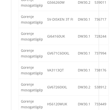
GS66260W
DW30.2
539011
mosogatógép
Gorenje
SV-DISKEN 3T FI
DW30.1
736717
mosogatógép
Gorenje
GI64160UK
DW30.1
728244
mosogatógép
Gorenje
GV671C60XXL
DW30.1
737994
mosogatógép
Gorenje
VA3113QT
DW30.1
738176
mosogatógép
Gorenje
GV67260XXL
DW30.2
538912
mosogatógép
Gorenje
HS6120WUK
DW30.1
733449
mosogatógép