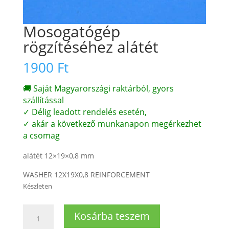
Mosogatógép
rögzítéséhez alátét
1900
Ft
🚚 Saját Magyarországi raktárból, gyors
szállítással
✓ Délig leadott rendelés esetén,
✓ akár a következő munkanapon megérkezhet
a csomag
alátét 12×19×0,8 mm
WASHER 12X19X0,8 REINFORCEMENT
Készleten
Mosogatógép
Kosárba teszem
rögzítéséhez