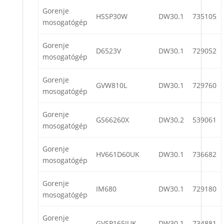
Gorenje
HSSP30W
DW30.1
735105
mosogatógép
Gorenje
D6523V
DW30.1
729052
mosogatógép
Gorenje
GVW810L
DW30.1
729760
mosogatógép
Gorenje
GS66260X
DW30.2
539061
mosogatógép
Gorenje
HV661D60UK
DW30.1
736682
mosogatógép
Gorenje
IM680
DW30.1
729180
mosogatógép
Gorenje
GVSP165JUK
DW30.1
734881