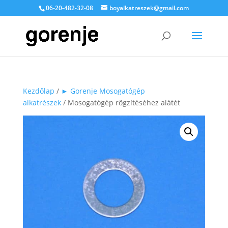
06-20-482-32-08
boyalkatreszek@gmail.com
Kezdőlap
/
► Gorenje Mosogatógép
alkatrészek
/ Mosogatógép rögzítéséhez alátét