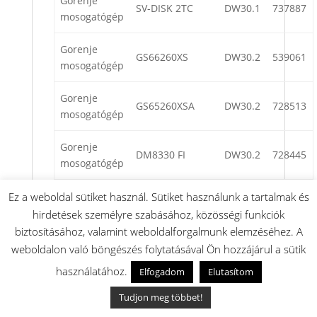
Gorenje
SV-DISK 2TC
DW30.1
737887
mosogatógép
Gorenje
GS66260XS
DW30.2
539061
mosogatógép
Gorenje
GS65260XSA
DW30.2
728513
mosogatógép
Gorenje
DM8330 FI
DW30.2
728445
mosogatógép
Gorenje
Ez a weboldal sütiket használ. Sütiket használunk a tartalmak és
VA3013RT
DW30.2
732096
mosogatógép
hirdetések személyre szabásához, közösségi funkciók
biztosításához, valamint weboldalforgalmunk elemzéséhez. A
Gorenje
weboldalon való böngészés folytatásával Ön hozzájárul a sütik
IM687
DW30.1
737712
mosogatógép
használatához.
Elfogadom
Elutasítom
Gorenje
Tudjon meg többet!
IM656
DW30.1
737713
mosogatógép