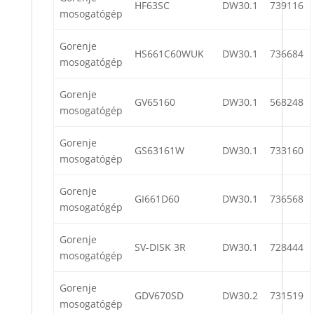
HF63SC
DW30.1
739116
mosogatógép
Gorenje
HS661C60WUK
DW30.1
736684
mosogatógép
Gorenje
GV65160
DW30.1
568248
mosogatógép
Gorenje
GS63161W
DW30.1
733160
mosogatógép
Gorenje
GI661D60
DW30.1
736568
mosogatógép
Gorenje
SV-DISK 3R
DW30.1
728444
mosogatógép
Gorenje
GDV670SD
DW30.2
731519
mosogatógép