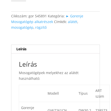
alátét
mennyiség
Cikkszám:
gor 545891
Kategória:
► Gorenje
Mosogatógép alkatrészek
Címkék:
alátét
,
mosogatógép
,
rögzítő
Leírás
Leírás
Mosogatógépek melyekhez az alátét
használható:
ART
Modell
Típus
szám
Gorenje
GV67261CN
DW30.2
738573