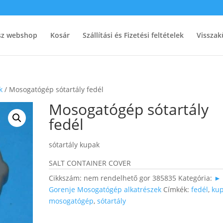
ész webshop
Kosár
Szállítási és Fizetési feltételek
Visszak
k
/ Mosogatógép sótartály fedél
Mosogatógép sótartály
fedél
sótartály kupak
SALT CONTAINER COVER
Cikkszám:
nem rendelhető gor 385835
Kategória:
►
Gorenje Mosogatógép alkatrészek
Címkék:
fedél
,
ku
mosogatógép
,
sótartály