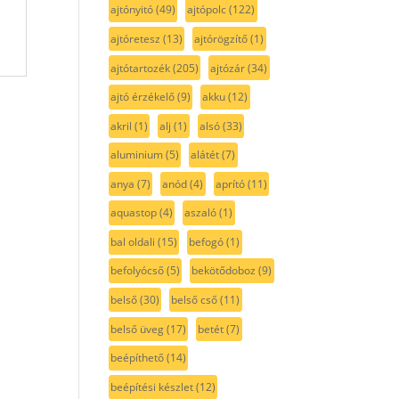
ajtónyitó
(49)
ajtópolc
(122)
ajtóretesz
(13)
ajtórögzítő
(1)
ajtótartozék
(205)
ajtózár
(34)
ajtó érzékelő
(9)
akku
(12)
akril
(1)
alj
(1)
alsó
(33)
aluminium
(5)
alátét
(7)
anya
(7)
anód
(4)
aprító
(11)
aquastop
(4)
aszaló
(1)
bal oldali
(15)
befogó
(1)
befolyócső
(5)
bekötődoboz
(9)
belső
(30)
belső cső
(11)
belső üveg
(17)
betét
(7)
beépíthető
(14)
beépítési készlet
(12)