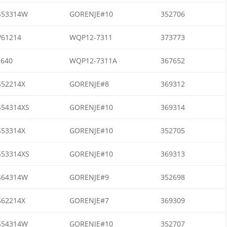
S53314W
GORENJE#10
352706
V61214
WQP12-7311
373773
M640
WQP12-7311A
367652
S52214X
GORENJE#8
369312
S54314XS
GORENJE#10
369314
S53314X
GORENJE#10
352705
S53314XS
GORENJE#10
369313
S64314W
GORENJE#9
352698
S62214X
GORENJE#7
369309
S54314W
GORENJE#10
352707