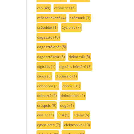
cső
(49)
csőbilincs
(6)
csőcsatlakozó
(4)
csőcsonk
(3)
csőtoldat
(1)
Cyclonic
(7)
dagasztó
(10)
dagasztólapát
(5)
dagasztószár
(8)
dekorcsík
(3)
digitális
(1)
digitális hőmérő
(3)
dióda
(3)
diódaráló
(1)
dobborda
(3)
doboz
(31)
dobtartó
(2)
dobtömítés
(1)
drótpolc
(9)
dugó
(1)
díszléc
(5)
E14
(1)
edény
(5)
egyszintes
(7)
elektronika
(13)