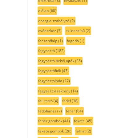
elektróda
(8)
elválasztó
(1)
előlap
(60)
energia szabályzó
(2)
evőeszköz
(5)
ezüst színű
(2)
facsarókúp
(1)
fagadó
(1)
fagyasztó
(182)
fagyasztó belső ajtók
(35)
fagyasztófiók
(45)
fagyasztóláda
(27)
fagyasztószekrény
(14)
fali tartó
(4)
fedél
(38)
fedőlemez
(7)
fehér
(64)
fehér gombok
(41)
fekete
(45)
fekete gombok
(26)
felirat
(2)