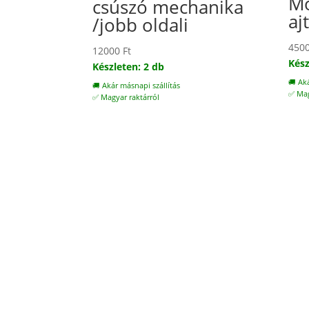
Mo
csúszó mechanika
aj
/jobb oldali
450
12000
Ft
Kész
Készleten: 2 db
🚚 Ak
🚚 Akár másnapi szállítás
✅ Mag
✅ Magyar raktárról