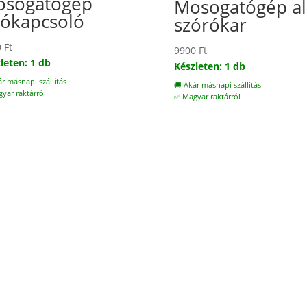
sogatógép
Mosogatógép al
tókapcsoló
szórókar
0
Ft
9900
Ft
leten: 1 db
Készleten: 1 db
ár másnapi szállítás
🚚 Akár másnapi szállítás
yar raktárról
✅ Magyar raktárról