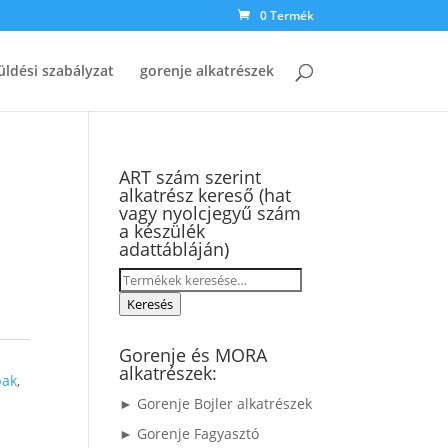
0 Termék
üldési szabályzat
gorenje alkatrészek
ART szám szerint
alkatrész kereső (hat
vagy nyolcjegyű szám
a készülék
adattábláján)
Keresés
a
Keresés
következőre:
Gorenje és MORA
alkatrészek:
pak
,
► Gorenje Bojler alkatrészek
► Gorenje Fagyasztó