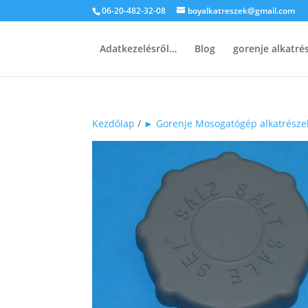
06-20-482-32-08
boyalkatreszek@gmail.com
Adatkezelésről…
Blog
gorenje alkatr
Kezdőlap
/
► Gorenje Mosogatógép alkatrésze