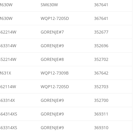
M630W
SM630W
367641
M630W
WQP12-7205D
367641
S62214W
GORENJE#7
352677
S63314W
GORENJE#9
352696
S52214W
GORENJE#8
352702
M631X
WQP12-7309B
367642
S62114W
WQP12-7205D
352703
S63314X
GORENJE#9
352700
S64314XS
GORENJE#9
369311
S63314XS
GORENJE#9
369310