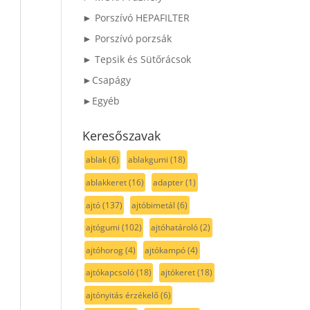
► Porszívó HEPAFILTER
► Porszívó porzsák
► Tepsik és Sütőrácsok
►Csapágy
►Egyéb
Keresőszavak
ablak
(6)
ablakgumi
(18)
ablakkeret
(16)
adapter
(1)
ajtó
(137)
ajtóbimetál
(6)
ajtógumi
(102)
ajtóhatároló
(2)
ajtóhorog
(4)
ajtókampó
(4)
ajtókapcsoló
(18)
ajtókeret
(18)
ajtónyitás érzékelő
(6)