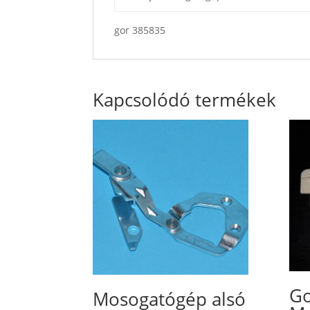
gor 385835
Kapcsolódó termékek
Go
Mosogatógép alsó