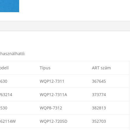
 használható:
dell
Típus
ART szám
M630
WQP12-7311
367645
V63214
WQP12-7311A
373774
M530
WQP8-7312
382813
S62114W
WQP12-7205D
352703