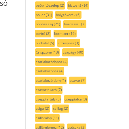
só
beőblítőszelep
(2)
biztosíték
(4)
bojler
(31)
bolygókerék
(6)
bordás szíj
(21)
bordásszíj
(7)
borító
(2)
botmixer
(16)
burkolat
(5)
citrusprés
(3)
Crispzone
(13)
csapágy
(40)
csatlakozódoboz
(4)
csatlakozóház
(4)
csatlakozóidom
(1)
csavar
(7)
csavartakaró
(7)
csepptartály
(3)
csepptálca
(3)
csiga
(2)
csillag
(2)
csillámlap
(11)
csillámlemez
(12)
csúszka
(2)