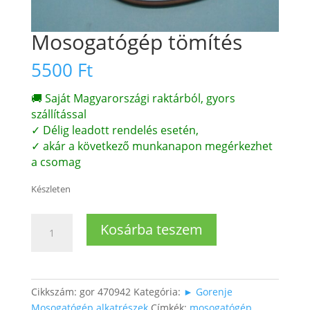
Mosogatógép tömítés
5500
Ft
🚚 Saját Magyarországi raktárból, gyors
szállítással
✓ Délig leadott rendelés esetén,
✓ akár a következő munkanapon megérkezhet
a csomag
Készleten
Mosogatógép
Kosárba teszem
tömítés
mennyiség
Cikkszám:
gor 470942
Kategória:
► Gorenje
Mosogatógép alkatrészek
Címkék:
mosogatógép
,