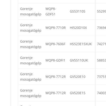
Gorenje
WQP8-
GS53110S
5529
mosogatógép
GDFS1
Gorenje
WQP8-7710R
HI520D10X
7369
mosogatógép
Gorenje
WQP8-7606F
HS523E15XUK
7427
mosogatógép
Gorenje
WQP8-GDFI1
GV55110UK
5885
mosogatógép
Gorenje
WQP8-7712R
GV520E10
7375
mosogatógép
Gorenje
WQP8-7712R
GV520E15
7400
mosogatógép