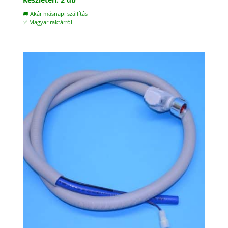
🚚 Akár másnapi szállítás
✅ Magyar raktárról