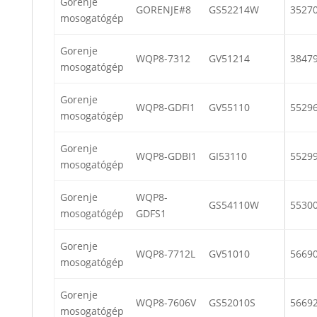
Gorenje
GORENJE#8
GS52214W
3527
mosogatógép
Gorenje
WQP8-7312
GV51214
3847
mosogatógép
Gorenje
WQP8-GDFI1
GV55110
5529
mosogatógép
Gorenje
WQP8-GDBI1
GI53110
5529
mosogatógép
Gorenje
WQP8-
GS54110W
5530
mosogatógép
GDFS1
Gorenje
WQP8-7712L
GV51010
5669
mosogatógép
Gorenje
WQP8-7606V
GS52010S
5669
mosogatógép