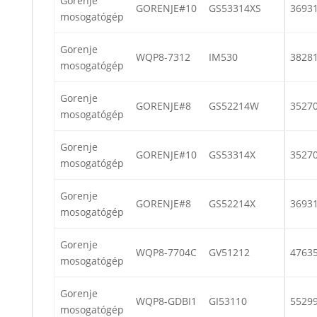
Gorenje
GORENJE#10
GS53314XS
3693
mosogatógép
Gorenje
WQP8-7312
IM530
3828
mosogatógép
Gorenje
GORENJE#8
GS52214W
3527
mosogatógép
Gorenje
GORENJE#10
GS53314X
3527
mosogatógép
Gorenje
GORENJE#8
GS52214X
3693
mosogatógép
Gorenje
WQP8-7704C
GV51212
4763
mosogatógép
Gorenje
WQP8-GDBI1
GI53110
5529
mosogatógép