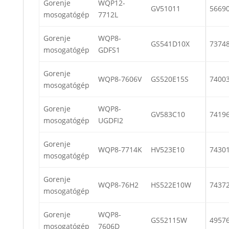
Gorenje
WQP12-
GV51011
5669
mosogatógép
7712L
Gorenje
WQP8-
GS541D10X
7374
mosogatógép
GDFS1
Gorenje
WQP8-7606V
GS520E15S
7400
mosogatógép
Gorenje
WQP8-
GV583C10
7419
mosogatógép
UGDFI2
Gorenje
WQP8-7714K
HV523E10
7430
mosogatógép
Gorenje
WQP8-76H2
HS522E10W
7437
mosogatógép
Gorenje
WQP8-
GS52115W
4957
mosogatógép
7606D