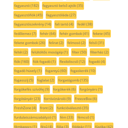
fagyasztó
(182)
fagyasztó belső ajtók
(35)
fagyasztófiók
(45)
fagyasztóláda
(27)
fagyasztószekrény
(14)
fali tartó
(4)
fedél
(38)
fedőlemez
(7)
fehér
(64)
fehér gombok
(41)
fekete
(45)
fekete gombok
(26)
felirat
(2)
felmosó
(2)
felső
(31)
feltét
(2)
felültöltős mosógép
(1)
filter
(50)
filterház
(2)
fiók
(160)
fiók fogadó
(1)
flexibiliscső
(12)
fogadó
(4)
fogadó hüvely
(1)
fogantyú
(60)
fogaskerék
(10)
fogasszíj
(5)
foglalat
(2)
forgatógomb
(135)
forgókefés szívófej
(9)
forgókerék
(6)
forgónyárs
(1)
forgótányér
(23)
forróvíztároló
(9)
FreezeBox
(6)
FreshZone
(4)
front
(2)
funkcióválasztó
(35)
furdulatszámszabályzó
(1)
fém
(33)
fémcső
(1)
fémkapocs
(1)
fésű
(4)
fólia
(3)
földgáz
(11)
fúvóka
(42)