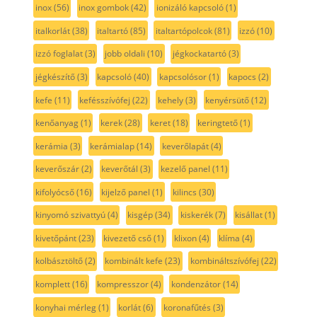
inox
(56)
inox gombok
(42)
ionizáló kapcsoló
(1)
italkorlát
(38)
italtartó
(85)
italtartópolcok
(81)
izzó
(10)
izzó foglalat
(3)
jobb oldali
(10)
jégkockatartó
(3)
jégkészítő
(3)
kapcsoló
(40)
kapcsolósor
(1)
kapocs
(2)
kefe
(11)
kefésszívófej
(22)
kehely
(3)
kenyérsütő
(12)
kenőanyag
(1)
kerek
(28)
keret
(18)
keringtető
(1)
kerámia
(3)
kerámialap
(14)
keverőlapát
(4)
keverőszár
(2)
keverőtál
(3)
kezelő panel
(11)
kifolyócső
(16)
kijelző panel
(1)
kilincs
(30)
kinyomó szivattyú
(4)
kisgép
(34)
kiskerék
(7)
kisállat
(1)
kivetőpánt
(23)
kivezető cső
(1)
klixon
(4)
klíma
(4)
kolbásztöltő
(2)
kombinált kefe
(23)
kombináltszívófej
(22)
komplett
(16)
kompresszor
(4)
kondenzátor
(14)
konyhai mérleg
(1)
korlát
(6)
koronafűtés
(3)