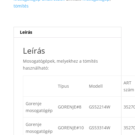
tömítés
Leírás
Leírás
Mosogatógépek, melyekhez a tömítés
használható:
ART
Típus
Modell
szám
Gorenje
GORENJE#8
GS52214W
3527
mosogatógép
Gorenje
GORENJE#10
GS53314W
3527
mosogatógép