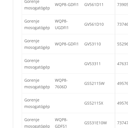
Gorenje
WQP8-GDFI1
GV561D11
7390
mosogatógép
Gorenje
WQP8-
GV561D10
7374
mosogatógép
UGDFI1
Gorenje
WQP8-GDFI1
GV53110
5529
mosogatógép
Gorenje
GV53311
4763
mosogatógép
Gorenje
WQP8-
GS52115W
4957
mosogatógép
7606D
Gorenje
GS52115X
4957
mosogatógép
Gorenje
WQP8-
GS531E10W
7374
mosogatógép
GDFS1