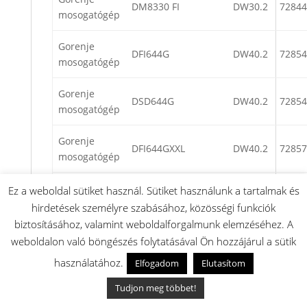
DM8330 FI
DW30.2
72844
mosogatógép
Gorenje
DFI644G
DW40.2
72854
mosogatógép
Gorenje
DSD644G
DW40.2
72854
mosogatógép
Gorenje
DFI644GXXL
DW40.2
72857
mosogatógép
Gorenje
Ez a weboldal sütiket használ. Sütiket használunk a tartalmak és
DFI654GXXL
DW40.2
72857
mosogatógép
hirdetések személyre szabásához, közösségi funkciók
biztosításához, valamint weboldalforgalmunk elemzéséhez. A
Gorenje
weboldalon való böngészés folytatásával Ön hozzájárul a sütik
GV65260AU
DW30.2
58693
mosogatógép
használatához.
Elfogadom
Elutasítom
Gorenje
Tudjon meg többet!
GV60ORAW
DW30.2
58881
mosogatógép