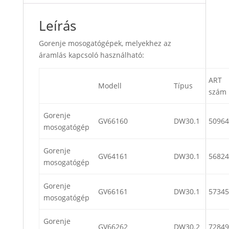
Leírás
Gorenje mosogatógépek, melyekhez az
áramlás kapcsoló használható:
ART
Modell
Típus
szám
Gorenje
GV66160
DW30.1
50964
mosogatógép
Gorenje
GV64161
DW30.1
56824
mosogatógép
Gorenje
GV66161
DW30.1
57345
mosogatógép
Gorenje
GV66262
DW30.2
72849