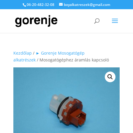
06-20-482-32-08
boyalkatreszek@gmail.com
Kezdőlap
/
► Gorenje Mosogatógép
alkatrészek
/ Mosogatógéphez áramlás kapcsoló