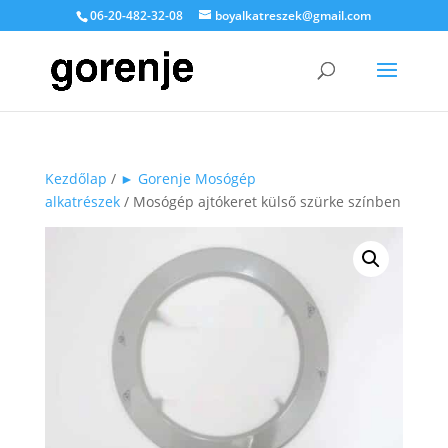
06-20-482-32-08
boyalkatreszek@gmail.com
Kezdőlap
/
► Gorenje Mosógép
alkatrészek
/ Mosógép ajtókeret külső szürke színben