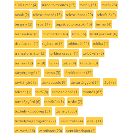
sűtő-timer
(4)
sűtőajtó tömítés
(17)
tartály
(51)
tartó
(26)
tasak
(2)
teleszkópcső
(16)
teleszkópos
(20)
televízió
(9)
tengely
(3)
tepsi
(17)
tepsik sütőrácsok
(16)
termo
(4)
termoelem
(6)
termosztát
(46)
tető
(16)
textil porzsák
(6)
tisztítószer
(1)
tojástartó
(7)
toldócső
(11)
tolóka
(1)
transzformátor
(3)
turbina csavar
(1)
turbókefe
(6)
turmix
(12)
tv
(9)
tál
(7)
tálca
(4)
tálfedél
(3)
tányérgörgő
(4)
tárcsa
(5)
tárolórekesz
(37)
távirányító
(9)
távkapcsoló
(9)
távtartó gyűrű
(1)
tévé
(8)
tölcsér
(1)
töltő
(8)
tömszelence
(1)
tömítés
(67)
tömítőgyűrű
(6)
tömőrúd
(1)
tüske
(2)
tüzhely külsőüveg
(31)
tűzhely
(563)
tűzhelyforgatógomb
(22)
univerzális
(4)
v-szíj
(11)
vajtartó
(16)
ventilátor
(20)
ventilátorlapát
(2)