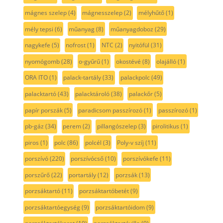
mágnes szelep
(4)
mágnesszelep
(2)
mélyhűtő
(1)
mély tepsi
(6)
műanyag
(8)
műanyagdoboz
(29)
nagykefe
(5)
nofrost
(1)
NTC
(2)
nyitófül
(31)
nyomógomb
(28)
o-gyűrű
(1)
okostévé
(8)
olajálló
(1)
ORA ITO
(1)
palack-tartály
(33)
palackpolc
(49)
palacktartó
(43)
palacktároló
(38)
palackőr
(5)
papír porszák
(5)
paradicsom passzírozó
(1)
passzírozó
(1)
pb-gáz
(34)
perem
(2)
pillangószelep
(3)
pirolitikus
(1)
piros
(1)
polc
(86)
polcél
(3)
Poly-v szíj
(11)
porszívó
(220)
porszívócső
(10)
porszívókefe
(11)
porszűrő
(22)
portartály
(12)
porzsák
(13)
porzsáktartó
(11)
porzsáktartóbetét
(9)
porzsáktartóegység
(9)
porzsáktartóidom
(9)