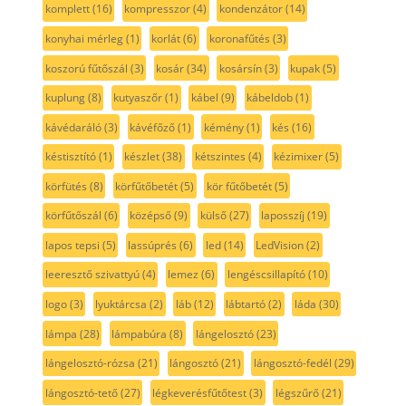
komplett
(16)
kompresszor
(4)
kondenzátor
(14)
konyhai mérleg
(1)
korlát
(6)
koronafűtés
(3)
koszorú fűtőszál
(3)
kosár
(34)
kosársín
(3)
kupak
(5)
kuplung
(8)
kutyaszőr
(1)
kábel
(9)
kábeldob
(1)
kávédaráló
(3)
kávéfőző
(1)
kémény
(1)
kés
(16)
késtisztító
(1)
készlet
(38)
kétszintes
(4)
kézimixer
(5)
körfütés
(8)
körfűtőbetét
(5)
kör fűtőbetét
(5)
körfűtőszál
(6)
középső
(9)
külső
(27)
laposszíj
(19)
lapos tepsi
(5)
lassúprés
(6)
led
(14)
LedVision
(2)
leeresztő szivattyú
(4)
lemez
(6)
lengéscsillapító
(10)
logo
(3)
lyuktárcsa
(2)
láb
(12)
lábtartó
(2)
láda
(30)
lámpa
(28)
lámpabúra
(8)
lángelosztó
(23)
lángelosztó-rózsa
(21)
lángosztó
(21)
lángosztó-fedél
(29)
lángosztó-tető
(27)
légkeverésfűtőtest
(3)
légszűrő
(21)