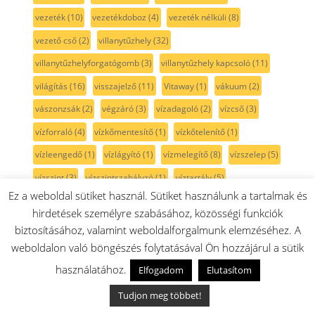
vezeték
(10)
vezetékdoboz
(4)
vezeték nélküli
(8)
vezető cső
(2)
villanytűzhely
(32)
villanytűzhelyforgatógomb
(3)
villanytűzhely kapcsoló
(11)
világítás
(16)
visszajelző
(11)
Vitaway
(1)
vákuum
(2)
vászonzsák
(2)
végzáró
(3)
vízadagoló
(2)
vízcső
(3)
vízforraló
(4)
vízkőmentesítő
(1)
vízkőtelenítő
(1)
vízleengedő
(1)
vízlágyító
(1)
vízmelegítő
(8)
vízszelep
(5)
vízszint
(3)
vízszintszabályzó
(1)
víztartály
(5)
Ez a weboldal sütiket használ. Sütiket használunk a tartalmak és
vízváltó szelep
(1)
WaveActive
(8)
wok
(10)
xtraspace
(1)
hirdetések személyre szabásához, közösségi funkciók
zacskó
(2)
zavarszűrő
(2)
zsanér
(76)
zsanéralátét
(2)
biztosításához, valamint weboldalforgalmunk elemzéséhez. A
zsanérpersely
(2)
zsanértakaró
(2)
zsanértartó
(2)
weboldalon való böngészés folytatásával Ön hozzájárul a sütik
használatához.
zsinór
(1)
zsomp
(2)
zsírfilter
(2)
zsírszűrő
(6)
Elfogadom
Elutasítom
zsírálló
(1)
zöldségfiók
(50)
állítható láb
(7)
áramlás
(1)
Tudjon meg többet!
átlátszó
(16)
égőfedél
(35)
égőfej
(1)
égőház
(9)