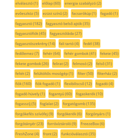
elválasztó
(1)
előlap
(60)
energia szabályzó
(2)
evőeszköz
(5)
ezüst színű
(2)
facsarókúp
(1)
fagadó
(1)
fagyasztó
(182)
fagyasztó belső ajtók
(35)
fagyasztófiók
(45)
fagyasztóláda
(27)
fagyasztószekrény
(14)
fali tartó
(4)
fedél
(38)
fedőlemez
(7)
fehér
(64)
fehér gombok
(41)
fekete
(45)
fekete gombok
(26)
felirat
(2)
felmosó
(2)
felső
(31)
feltét
(2)
felültöltős mosógép
(1)
filter
(50)
filterház
(2)
fiók
(160)
fiók fogadó
(1)
flexibiliscső
(12)
fogadó
(4)
fogadó hüvely
(1)
fogantyú
(60)
fogaskerék
(10)
fogasszíj
(5)
foglalat
(2)
forgatógomb
(135)
forgókefés szívófej
(9)
forgókerék
(6)
forgónyárs
(1)
forgótányér
(23)
forróvíztároló
(9)
FreezeBox
(6)
FreshZone
(4)
front
(2)
funkcióválasztó
(35)