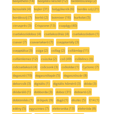
beépíthető
(14)
beépítési készlet
(12)
beőblítőszelep
(2)
biztosíték
(4)
bojler
(31)
bolygókerék
(6)
bordás szíj
(21)
bordásszíj
(7)
borító
(2)
botmixer
(16)
burkolat
(5)
citrusprés
(3)
Crispzone
(13)
csapágy
(40)
csatlakozódoboz
(4)
csatlakozóház
(4)
csatlakozóidom
(1)
csavar
(7)
csavartakaró
(7)
csepptartály
(3)
csepptálca
(3)
csiga
(2)
csillag
(2)
csillámlap
(11)
csillámlemez
(12)
csúszka
(2)
cső
(49)
csőbilincs
(6)
csőcsatlakozó
(4)
csőcsonk
(3)
csőtoldat
(1)
Cyclonic
(7)
dagasztó
(10)
dagasztólapát
(5)
dagasztószár
(8)
dekorcsík
(3)
digitális
(1)
digitális hőmérő
(3)
dióda
(3)
diódaráló
(1)
dobborda
(3)
doboz
(31)
dobtartó
(2)
dobtömítés
(1)
drótpolc
(9)
dugó
(1)
díszléc
(5)
E14
(1)
edény
(5)
egyszintes
(7)
elektronika
(13)
elektróda
(8)