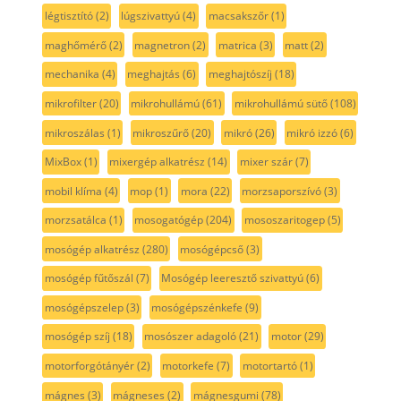
légtisztító
(2)
lúgszivattyú
(4)
macsakszőr
(1)
maghőmérő
(2)
magnetron
(2)
matrica
(3)
matt
(2)
mechanika
(4)
meghajtás
(6)
meghajtószíj
(18)
mikrofilter
(20)
mikrohullámú
(61)
mikrohullámú sütő
(108)
mikroszálas
(1)
mikroszűrő
(20)
mikró
(26)
mikró izzó
(6)
MixBox
(1)
mixergép alkatrész
(14)
mixer szár
(7)
mobil klíma
(4)
mop
(1)
mora
(22)
morzsaporszívó
(3)
morzsatálca
(1)
mosogatógép
(204)
mososzaritogep
(5)
mosógép alkatrész
(280)
mosógépcső
(3)
mosógép fűtőszál
(7)
Mosógép leeresztő szivattyú
(6)
mosógépszelep
(3)
mosógépszénkefe
(9)
mosógép szíj
(18)
mosószer adagoló
(21)
motor
(29)
motorforgótányér
(2)
motorkefe
(7)
motortartó
(1)
mágnes
(3)
mágneses
(2)
mágnesgumi
(78)