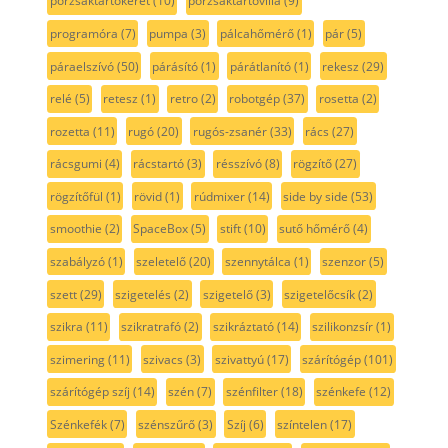
porzsáktartókeret
(10)
porzsáktartóvilla
(9)
programóra
(7)
pumpa
(3)
pálcahőmérő
(1)
pár
(5)
páraelszívó
(50)
párásító
(1)
párátlanító
(1)
rekesz
(29)
relé
(5)
retesz
(1)
retro
(2)
robotgép
(37)
rosetta
(2)
rozetta
(11)
rugó
(20)
rugós-zsanér
(33)
rács
(27)
rácsgumi
(4)
rácstartó
(3)
résszívó
(8)
rögzítő
(27)
rögzítőfül
(1)
rövid
(1)
rúdmixer
(14)
side by side
(53)
smoothie
(2)
SpaceBox
(5)
stift
(10)
sutő hőmérő
(4)
szabályzó
(1)
szeletelő
(20)
szennytálca
(1)
szenzor
(5)
szett
(29)
szigetelés
(2)
szigetelő
(3)
szigetelőcsík
(2)
szikra
(11)
szikratrafó
(2)
szikráztató
(14)
szilikonzsír
(1)
szimering
(11)
szivacs
(3)
szivattyú
(17)
szárítógép
(101)
szárítógép szíj
(14)
szén
(7)
szénfilter
(18)
szénkefe
(12)
Szénkefék
(7)
szénszűrő
(3)
Szíj
(6)
színtelen
(17)