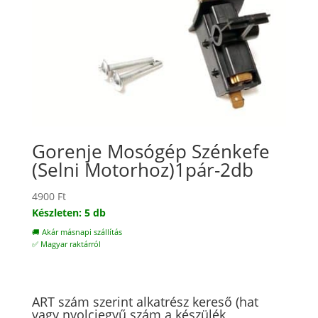
Gorenje Mosógép Szénkefe
(Selni Motorhoz)1pár-2db
4900
Ft
Készleten: 5 db
🚚 Akár másnapi szállítás
✅ Magyar raktárról
ART szám szerint alkatrész kereső (hat
vagy nyolcjegyű szám a készülék