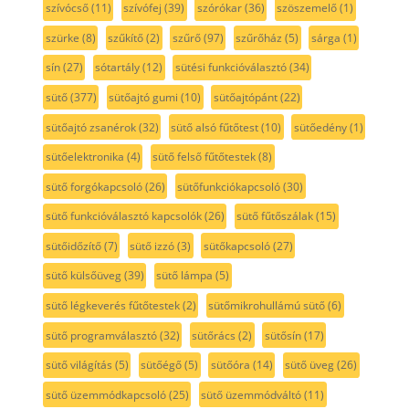
szívócső
(11)
szívófej
(39)
szórókar
(36)
szöszemelő
(1)
szürke
(8)
szűkítő
(2)
szűrő
(97)
szűrőház
(5)
sárga
(1)
sín
(27)
sótartály
(12)
sütési funkcióválasztó
(34)
sütő
(377)
sütőajtó gumi
(10)
sütőajtópánt
(22)
sütőajtó zsanérok
(32)
sütő alsó fűtőtest
(10)
sütőedény
(1)
sütőelektronika
(4)
sütő felső fűtőtestek
(8)
sütő forgókapcsoló
(26)
sütőfunkciókapcsoló
(30)
sütő funkcióválasztó kapcsolók
(26)
sütő fűtőszálak
(15)
sütőidőzítő
(7)
sütő izzó
(3)
sütőkapcsoló
(27)
sütő külsőüveg
(39)
sütő lámpa
(5)
sütő légkeverés fűtőtestek
(2)
sütőmikrohullámú sütő
(6)
sütő programválasztó
(32)
sütőrács
(2)
sütősín
(17)
sütő világítás
(5)
sütőégő
(5)
sütőóra
(14)
sütő üveg
(26)
sütő üzemmódkapcsoló
(25)
sütő üzemmódváltó
(11)