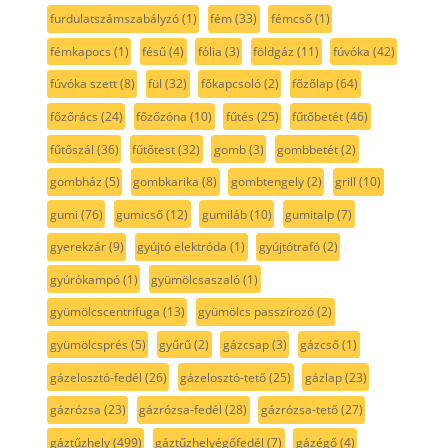
furdulatszámszabályzó
(1)
fém
(33)
fémcső
(1)
fémkapocs
(1)
fésű
(4)
fólia
(3)
földgáz
(11)
fúvóka
(42)
fúvóka szett
(8)
fül
(32)
főkapcsoló
(2)
főzőlap
(64)
főzőrács
(24)
főzőzóna
(10)
fűtés
(25)
fűtőbetét
(46)
fűtőszál
(36)
fűtőtest
(32)
gomb
(3)
gombbetét
(2)
gombház
(5)
gombkarika
(8)
gombtengely
(2)
grill
(10)
gumi
(76)
gumicső
(12)
gumiláb
(10)
gumitalp
(7)
gyerekzár
(9)
gyújtó elektróda
(1)
gyújtótrafó
(2)
gyúrókampó
(1)
gyümölcsaszaló
(1)
gyümölcscentrifuga
(13)
gyümölcs passzírozó
(2)
gyümölcsprés
(5)
gyűrű
(2)
gázcsap
(3)
gázcső
(1)
gázelosztó-fedél
(26)
gázelosztó-tető
(25)
gázlap
(23)
gázrózsa
(23)
gázrózsa-fedél
(28)
gázrózsa-tető
(27)
gáztűzhely
(499)
gáztűzhelyégőfedél
(7)
gázégő
(4)