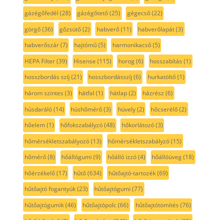
gázégőfedél
(28)
gázégőtető
(25)
gégecső
(22)
görgő
(36)
gőzsütő
(2)
habverő
(11)
habverőlapát
(3)
habverőszár
(7)
hajtómű
(5)
harmonikacső
(5)
HEPA Filter
(39)
Hisense
(115)
horog
(6)
hosszabítás
(1)
hosszbordás szíj
(21)
hosszbordásszíj
(6)
hurkatöltő
(1)
három szintes
(3)
hátfal
(1)
hátlap
(2)
házrész
(6)
húsdaráló
(14)
húshőmérő
(3)
hüvely
(2)
hőcserélő
(2)
hőelem
(1)
hőfokszabályzó
(48)
hőkorlátozó
(3)
hőmérsékletszabályozó
(13)
hőmérsékletszabályzó
(15)
hőmérő
(8)
hőállógumi
(9)
hőálló izzó
(4)
hőállóüveg
(18)
hőérzékelő
(17)
hűtő
(634)
hűtőajtó-tartozék
(69)
hűtőajtó fogantyúk
(23)
hűtőajtógumi
(77)
hűtőajtógumik
(46)
hűtőajtópolc
(66)
hűtőajtótömítés
(76)