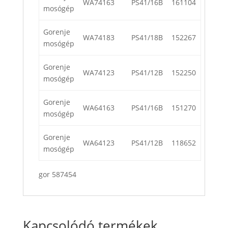
WA74163
PS41/16B
161104
mosógép
Gorenje
WA74183
PS41/18B
152267
mosógép
Gorenje
WA74123
PS41/12B
152250
mosógép
Gorenje
WA64163
PS41/16B
151270
mosógép
Gorenje
WA64123
PS41/12B
118652
mosógép
gor 587454
Kapcsolódó termékek