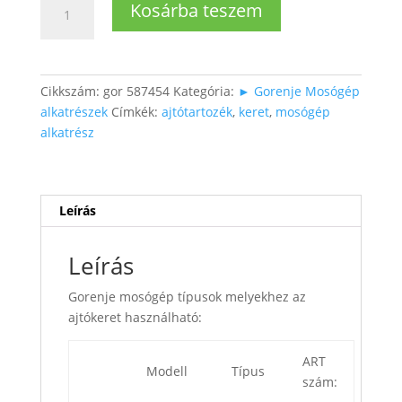
Kosárba teszem
ajtókeret
külső
szürke
színben
Cikkszám:
gor 587454
Kategória:
► Gorenje Mosógép
mennyiség
alkatrészek
Címkék:
ajtótartozék
,
keret
,
mosógép
alkatrész
Leírás
Leírás
Gorenje mosógép típusok melyekhez az
ajtókeret használható:
ART
Modell
Típus
szám: