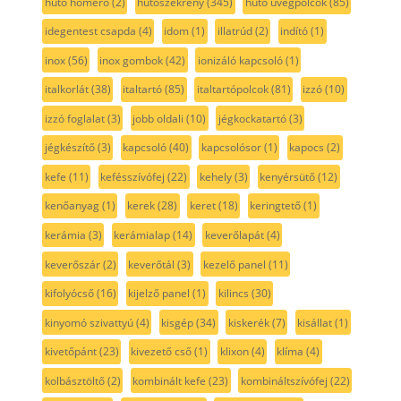
hűtő hőmérő
(2)
hűtőszekrény
(345)
hűtő üvegpolcok
(85)
idegentest csapda
(4)
idom
(1)
illatrúd
(2)
indító
(1)
inox
(56)
inox gombok
(42)
ionizáló kapcsoló
(1)
italkorlát
(38)
italtartó
(85)
italtartópolcok
(81)
izzó
(10)
izzó foglalat
(3)
jobb oldali
(10)
jégkockatartó
(3)
jégkészítő
(3)
kapcsoló
(40)
kapcsolósor
(1)
kapocs
(2)
kefe
(11)
kefésszívófej
(22)
kehely
(3)
kenyérsütő
(12)
kenőanyag
(1)
kerek
(28)
keret
(18)
keringtető
(1)
kerámia
(3)
kerámialap
(14)
keverőlapát
(4)
keverőszár
(2)
keverőtál
(3)
kezelő panel
(11)
kifolyócső
(16)
kijelző panel
(1)
kilincs
(30)
kinyomó szivattyú
(4)
kisgép
(34)
kiskerék
(7)
kisállat
(1)
kivetőpánt
(23)
kivezető cső
(1)
klixon
(4)
klíma
(4)
kolbásztöltő
(2)
kombinált kefe
(23)
kombináltszívófej
(22)