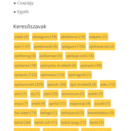
►Csapágy
►Egyéb
Keresőszavak
ablak
(6)
ablakgumi
(18)
ablakkeret
(16)
adapter
(1)
ajtó
(137)
ajtóbimetál
(6)
ajtógumi
(102)
ajtóhatároló
(2)
ajtóhorog
(4)
ajtókampó
(4)
ajtókapcsoló
(18)
ajtókeret
(18)
ajtónyitás érzékelő
(6)
ajtónyitó
(49)
ajtópolc
(122)
ajtóretesz
(13)
ajtórögzítő
(1)
ajtótartozék
(205)
ajtózár
(34)
ajtó érzékelő
(9)
akku
(12)
akril
(1)
alj
(1)
alsó
(33)
aluminium
(5)
alátét
(7)
anya
(7)
anód
(4)
aprító
(11)
aquastop
(4)
aszaló
(1)
bal oldali
(15)
befogó
(1)
befolyócső
(5)
bekötődoboz
(9)
belső
(30)
belső cső
(11)
belső üveg
(17)
betét
(7)