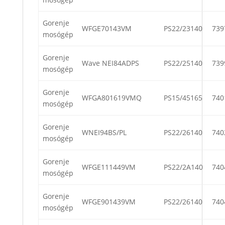
Gorenje
WFGE70143VM
PS22/23140
739
mosógép
Gorenje
Wave NEI84ADPS
PS22/25140
739
mosógép
Gorenje
WFGA801619VMQ
PS15/45165
740
mosógép
Gorenje
WNEI94BS/PL
PS22/26140
740
mosógép
Gorenje
WFGE111449VM
PS22/2A140
740
mosógép
Gorenje
WFGE901439VM
PS22/26140
740
mosógép