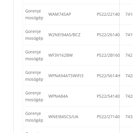
Gorenje
WAM74SAP
PS22/22140
741
mosógép
Gorenje
W2NEI94AS/BCZ
PS22/26140
741
mosógép
Gorenje
WF3V162BW
PS22/2B160
742
mosógép
Gorenje
WPNA94ATSWIFI3
PS22/5614H
742
mosógép
Gorenje
WPNA84A
PS22/54140
742
mosógép
Gorenje
WNEI84SCS/UA
PS22/27140
743
mosógép