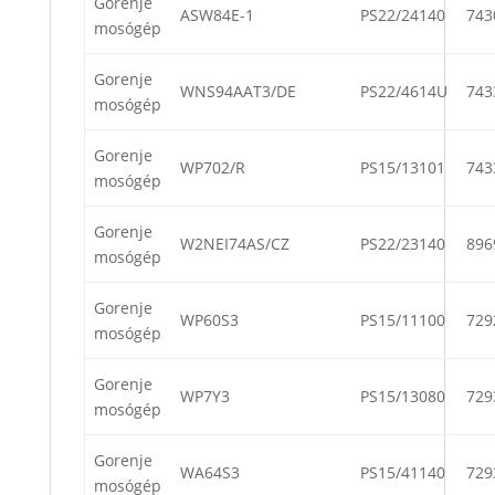
Gorenje
ASW84E-1
PS22/24140
743
mosógép
Gorenje
WNS94AAT3/DE
PS22/4614U
743
mosógép
Gorenje
WP702/R
PS15/13101
743
mosógép
Gorenje
W2NEI74AS/CZ
PS22/23140
896
mosógép
Gorenje
WP60S3
PS15/11100
729
mosógép
Gorenje
WP7Y3
PS15/13080
729
mosógép
Gorenje
WA64S3
PS15/41140
729
mosógép