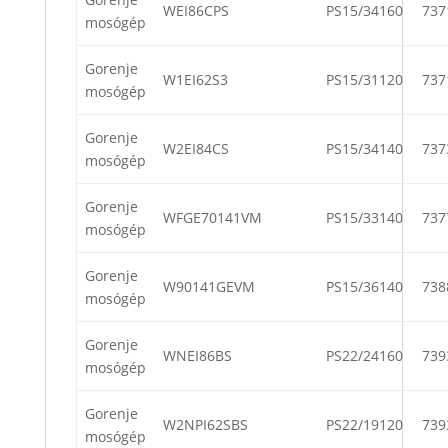
WEI86CPS
PS15/34160
737
mosógép
Gorenje
W1EI62S3
PS15/31120
737
mosógép
Gorenje
W2EI84CS
PS15/34140
737
mosógép
Gorenje
WFGE70141VM
PS15/33140
737
mosógép
Gorenje
W90141GEVM
PS15/36140
738
mosógép
Gorenje
WNEI86BS
PS22/24160
739
mosógép
Gorenje
W2NPI62SBS
PS22/19120
739
mosógép