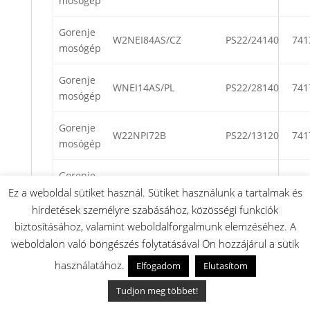
mosógép
Gorenje
W2NEI84AS/CZ
PS22/24140
741
mosógép
Gorenje
WNEI14AS/PL
PS22/28140
741
mosógép
Gorenje
W22NPI72B
PS22/13120
741
mosógép
Gorenje
WAM94AP
PS22/26140
741
mosógép
Ez a weboldal sütiket használ. Sütiket használunk a tartalmak és
hirdetések személyre szabásához, közösségi funkciók
Gorenje
biztosításához, valamint weboldalforgalmunk elemzéséhez. A
WAM74AP
PS22/23140
741
mosógép
weboldalon való böngészés folytatásával Ön hozzájárul a sütik
használatához.
Elfogadom
Elutasítom
Gorenje
WNEI94DAPS
PS22/26140
741
mosógép
Tudjon meg többet!