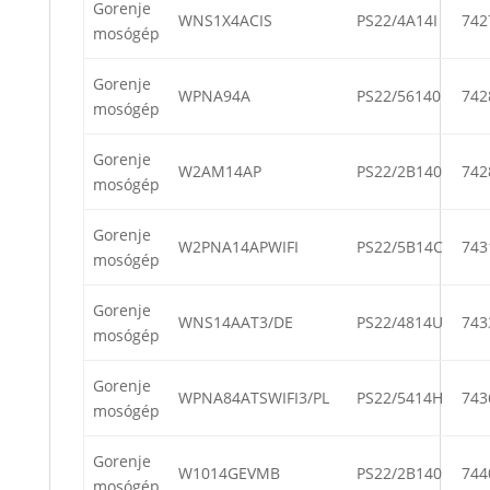
Gorenje
WNS1X4ACIS
PS22/4A14I
742
mosógép
Gorenje
WPNA94A
PS22/56140
742
mosógép
Gorenje
W2AM14AP
PS22/2B140
742
mosógép
Gorenje
W2PNA14APWIFI
PS22/5B14C
743
mosógép
Gorenje
WNS14AAT3/DE
PS22/4814U
743
mosógép
Gorenje
WPNA84ATSWIFI3/PL
PS22/5414H
743
mosógép
Gorenje
W1014GEVMB
PS22/2B140
744
mosógép