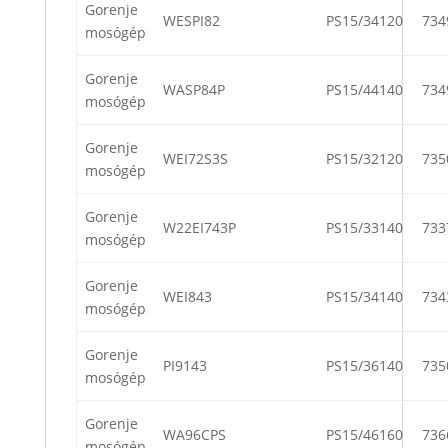
Gorenje
WESPI82
PS15/34120
734
mosógép
Gorenje
WASP84P
PS15/44140
734
mosógép
Gorenje
WEI72S3S
PS15/32120
735
mosógép
Gorenje
W22EI743P
PS15/33140
733
mosógép
Gorenje
WEI843
PS15/34140
734
mosógép
Gorenje
PI9143
PS15/36140
735
mosógép
Gorenje
WA96CPS
PS15/46160
736
mosógép