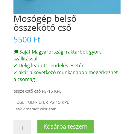
Mosógép belső
összekötő cső
5500
Ft
🚚 Saját Magyarországi raktárból, gyors
szállítással
✓ Délig leadott rendelés esetén,
✓ akár a következő munkanapon megérkezhet
a csomag
összekötő cső PS-15 KPL
HOSE TUB-FILTER PS-15 KPL
Csak 2 maradt készleten
Mosógép
Kosárba teszem
belső