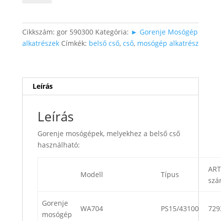
összekötő
cső
mennyiség
Cikkszám:
gor 590300
Kategória:
► Gorenje Mosógép
alkatrészek
Címkék:
belső cső
,
cső
,
mosógép alkatrész
Leírás
Leírás
Gorenje mosógépek, melyekhez a belső cső
használható:
ART
Modell
Típus
sz
Gorenje
WA704
PS15/43100
729
mosógép