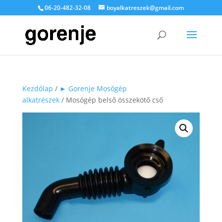
06-20-482-32-08
boyalkatreszek@gmail.com
Kezdőlap
/
► Gorenje Mosógép
alkatrészek
/ Mosógép belső összekötő cső