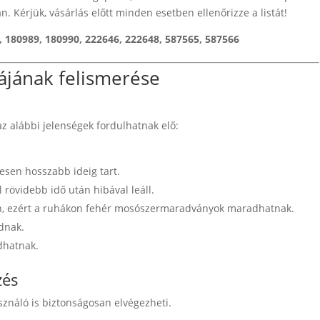
an. Kérjük, vásárlás előtt minden esetben ellenőrizze a listát!
, 180989, 180990, 222646, 222648, 587565, 587566
ájának felismerése
z alábbi jelenségek fordulhatnak elő:
sen hosszabb ideig tart.
 rövidebb idő után hibával leáll.
n, ezért a ruhákon fehér mosószermaradványok maradhatnak.
dnak.
dhatnak.
zés
sználó is biztonságosan elvégezheti.