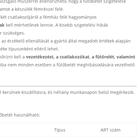
vizsgáló műszerrel ellenőrizhető, hogy a fűtőbetét szigetelése
ramot a készülék fémrészei felé.
két csatlakozójáról a fémház felé hagyományos
nak
kell mérhetőnek lennie. A kisebb szigetelési hibák
r szükséges.
:
az érzékelő ellenállását a gyártó által megadott értékek alapján
éke típusonként eltérő lehet.
őrizni kell a
vezetékezést, a csatlakozókat, a fűtőrelét, valamint
i hiba nem minden esetben a fűtőbetét meghibásodására vezethető
l kerülnek kiszállításra, és néhány munkanapon belül megérkezik.
őbetét használható:
Típus
ART szám