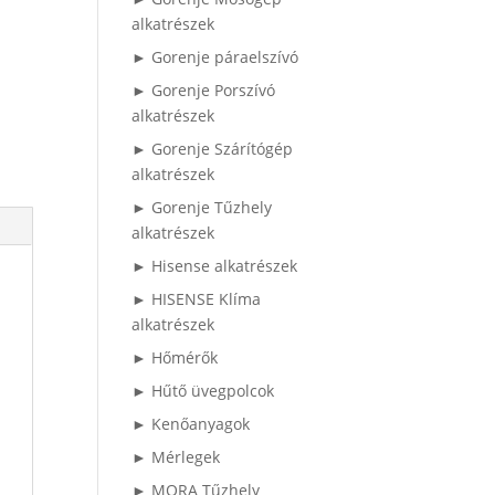
alkatrészek
► Gorenje páraelszívó
► Gorenje Porszívó
alkatrészek
► Gorenje Szárítógép
alkatrészek
► Gorenje Tűzhely
alkatrészek
► Hisense alkatrészek
► HISENSE Klíma
alkatrészek
► Hőmérők
► Hűtő üvegpolcok
► Kenőanyagok
► Mérlegek
► MORA Tűzhely