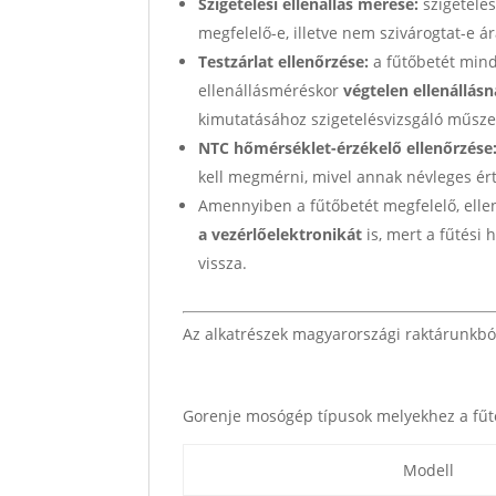
Szigetelési ellenállás mérése:
szigetelés
megfelelő-e, illetve nem szivárogtat-e á
Testzárlat ellenőrzése:
a fűtőbetét mind
ellenállásméréskor
végtelen ellenállás
kimutatásához szigetelésvizsgáló műsze
NTC hőmérséklet-érzékelő ellenőrzése
kell megmérni, mivel annak névleges ért
Amennyiben a fűtőbetét megfelelő, ellen
a vezérlőelektronikát
is, mert a fűtés
vissza.
Az alkatrészek magyarországi raktárunkbó
Gorenje mosógép típusok melyekhez a fűt
Modell