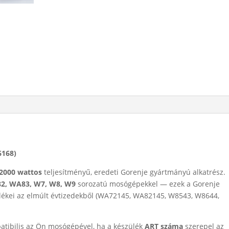
6168)
2000 wattos
teljesítményű, eredeti Gorenje gyártmányú alkatrész.
2, WA83, W7, W8, W9
sorozatú mosógépekkel — ezek a Gorenje
ülékei az elmúlt évtizedekből (WA72145, WA82145, W8543, W8644,
patibilis az Ön mosógépével, ha a készülék
ART száma
szerepel az