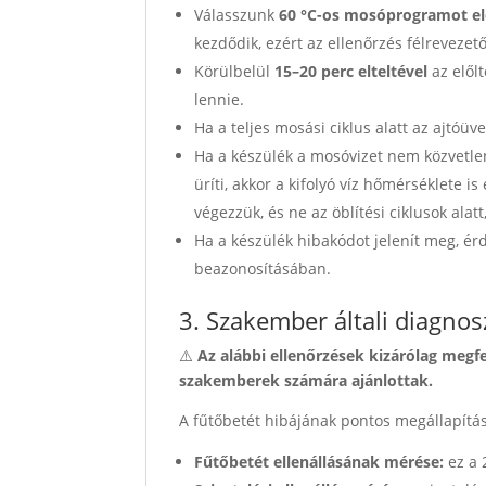
Válasszunk
60 °C-os mosóprogramot e
kezdődik, ezért az ellenőrzés félrevezető
Körülbelül
15–20 perc elteltével
az elől
lennie.
Ha a teljes mosási ciklus alatt az ajtóü
Ha a készülék a mosóvizet nem közvetl
üríti, akkor a kifolyó víz hőmérséklete is
végezzük, és ne az öblítési ciklusok alatt
Ha a készülék hibakódot jelenít meg, érd
beazonosításában.
3. Szakember általi diagnos
⚠️
Az alábbi ellenőrzések kizárólag megf
szakemberek számára ajánlottak.
A fűtőbetét hibájának pontos megállapítá
Fűtőbetét ellenállásának mérése:
ez a 