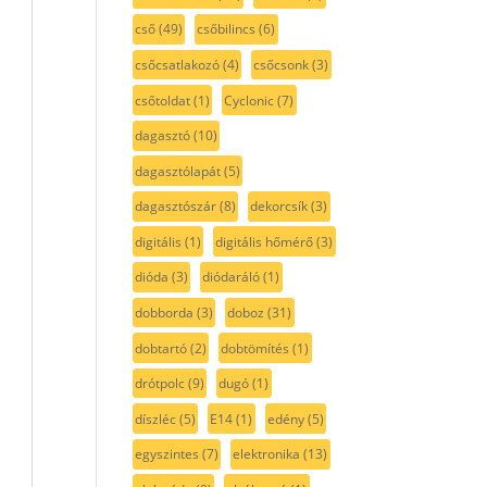
cső
(49)
csőbilincs
(6)
csőcsatlakozó
(4)
csőcsonk
(3)
csőtoldat
(1)
Cyclonic
(7)
dagasztó
(10)
dagasztólapát
(5)
dagasztószár
(8)
dekorcsík
(3)
digitális
(1)
digitális hőmérő
(3)
dióda
(3)
diódaráló
(1)
dobborda
(3)
doboz
(31)
dobtartó
(2)
dobtömítés
(1)
drótpolc
(9)
dugó
(1)
díszléc
(5)
E14
(1)
edény
(5)
egyszintes
(7)
elektronika
(13)