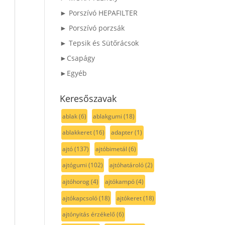
► Porszívó HEPAFILTER
► Porszívó porzsák
► Tepsik és Sütőrácsok
►Csapágy
►Egyéb
Keresőszavak
ablak
(6)
ablakgumi
(18)
ablakkeret
(16)
adapter
(1)
ajtó
(137)
ajtóbimetál
(6)
ajtógumi
(102)
ajtóhatároló
(2)
ajtóhorog
(4)
ajtókampó
(4)
ajtókapcsoló
(18)
ajtókeret
(18)
ajtónyitás érzékelő
(6)