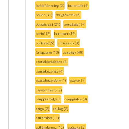
beőblítőszelep
(2)
biztosíték
(4)
bojler
(31)
bolygókerék
(6)
bordás szíj
(21)
bordásszíj
(7)
borító
(2)
botmixer
(16)
burkolat
(5)
citrusprés
(3)
Crispzone
(13)
csapágy
(40)
csatlakozódoboz
(4)
csatlakozóház
(4)
csatlakozóidom
(1)
csavar
(7)
csavartakaró
(7)
csepptartály
(3)
csepptálca
(3)
csiga
(2)
csillag
(2)
csillámlap
(11)
csillámlemez
(12)
csúszka
(2)