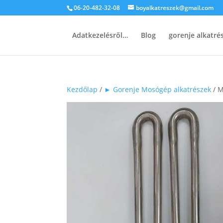
06-20-482-32-08
boyalkatreszek@gmail.com
Adatkezelésről…
Blog
gorenje alkatr
Kezdőlap
/
► Gorenje Mosógép alkatrészek
/ M