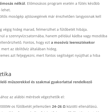
lőmosás nélkül
. Előmosásos program esetén a fűtés később
 lehet.
töltős mosógép ajtóüvegének már érezhetően langyosnak kell
veg végig hideg marad, felmerülhet a fűtőbetét hibája.
enül a szennyvízcsatornába, hanem például kádba vagy mosdóba
 ellenőrizhető. Fontos, hogy ezt
a mosóvíz leeresztésekor
, mert az öblítővíz általában hideg.
emes azt feljegyezni, mert fontos segítséget nyújthat a hiba
ztika
elelő műszerekkel és szakmai gyakorlattal rendelkező
sához az alábbi mérések végezhetők el:
2000W-os fűtőbetét jellemzően
24–26 Ω
közötti ellenállású.