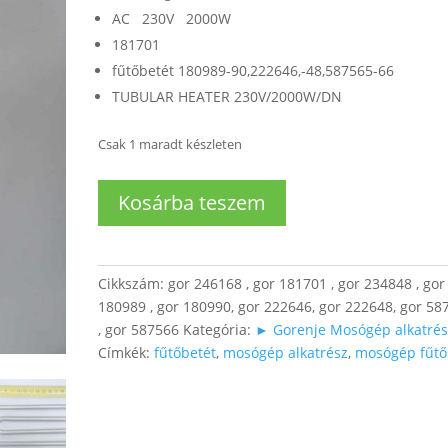
AC 230V 2000W
181701
fűtőbetét 180989-90,222646,-48,587565-66
TUBULAR HEATER 230V/2000W/DN
Csak 1 maradt készleten
Mosógép
Kosárba teszem
fűtőbetét
(2000W)
mennyiség
Cikkszám:
gor 246168 , gor 181701 , gor 234848 , gor
180989 , gor 180990, gor 222646, gor 222648, gor 58
, gor 587566
Kategória:
► Gorenje Mosógép alkatrés
Címkék:
fűtőbetét
,
mosógép alkatrész
,
mosógép fűtő