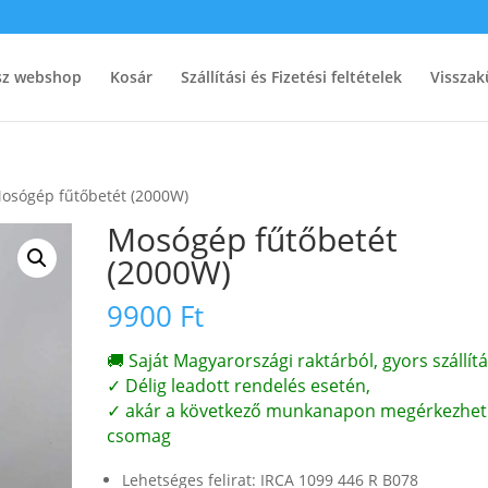
ész webshop
Kosár
Szállítási és Fizetési feltételek
Visszak
osógép fűtőbetét (2000W)
Mosógép fűtőbetét
(2000W)
9900
Ft
🚚 Saját Magyarországi raktárból, gyors szállítá
✓ Délig leadott rendelés esetén,
✓ akár a következő munkanapon megérkezhet
csomag
Lehetséges felirat: IRCA 1099 446 R B078