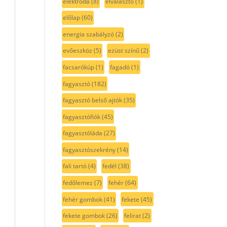
elektróda
(8)
elválasztó
(1)
előlap
(60)
energia szabályzó
(2)
evőeszköz
(5)
ezüst színű
(2)
facsarókúp
(1)
fagadó
(1)
fagyasztó
(182)
fagyasztó belső ajtók
(35)
fagyasztófiók
(45)
fagyasztóláda
(27)
fagyasztószekrény
(14)
fali tartó
(4)
fedél
(38)
fedőlemez
(7)
fehér
(64)
fehér gombok
(41)
fekete
(45)
fekete gombok
(26)
felirat
(2)