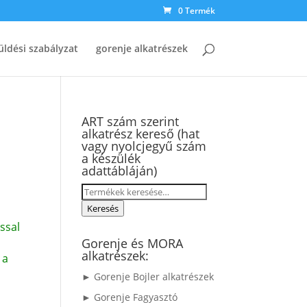
0 Termék
üldési szabályzat
gorenje alkatrészek
ART szám szerint
alkatrész kereső (hat
vagy nyolcjegyű szám
a készülék
adattábláján)
Keresés
a
Keresés
következőre:
ssal
Gorenje és MORA
alkatrészek:
 a
► Gorenje Bojler alkatrészek
► Gorenje Fagyasztó