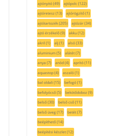
ajtónyitó
(49)
ajtópolc
(122)
ajtóretesz
(13)
ajtórögzítő
(1)
ajtótartozék
(205)
ajtózár
(34)
ajtó érzékelő
(9)
akku
(12)
akril
(1)
alj
(1)
alsó
(33)
aluminium
(5)
alátét
(7)
anya
(7)
anód
(4)
aprító
(11)
aquastop
(4)
aszaló
(1)
bal oldali
(15)
befogó
(1)
befolyócső
(5)
bekötődoboz
(9)
belső
(30)
belső cső
(11)
belső üveg
(17)
betét
(7)
beépíthető
(14)
beépítési készlet
(12)