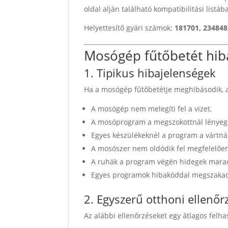
oldal alján található kompatibilitási listáb
Helyettesítő gyári számok:
181701, 234848
Mosógép fűtőbetét hib
1. Tipikus hibajelenségek
Ha a mosógép fűtőbetétje meghibásodik, a
A mosógép nem melegíti fel a vizet.
A mosóprogram a megszokottnál lényege
Egyes készülékeknél a program a vártnál
A mosószer nem oldódik fel megfelelőe
A ruhák a program végén hidegek mara
Egyes programok hibakóddal megszaka
2. Egyszerű otthoni ellenőr
Az alábbi ellenőrzéseket egy átlagos felha