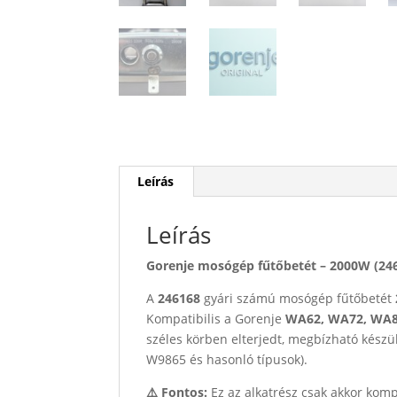
Leírás
Leírás
Gorenje mosógép fűtőbetét – 2000W (24
A
246168
gyári számú mosógép fűtőbetét
Kompatibilis a Gorenje
WA62, WA72, WA8
széles körben elterjedt, megbízható kész
W9865 és hasonló típusok).
⚠️ Fontos:
Ez az alkatrész csak akkor kom