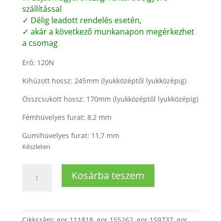
szállítással
✓ Délig leadott rendelés esetén,
✓ akár a következő munkanapon megérkezhet
a csomag
Erő: 120N
Kihúzott hossz: 245mm (lyukközéptől lyukközépig)
Összcsukott hossz: 170mm (lyukközéptől lyukközépig)
Fémhüvelyes furat: 8,2 mm
Gumihüvelyes furat: 11,7 mm
Készleten
Mosógép
Kosárba teszem
lengéscsillapító
(120N)
mennyiség
Cikkszám:
gor 111818, gor 155262, gor 159737, gor