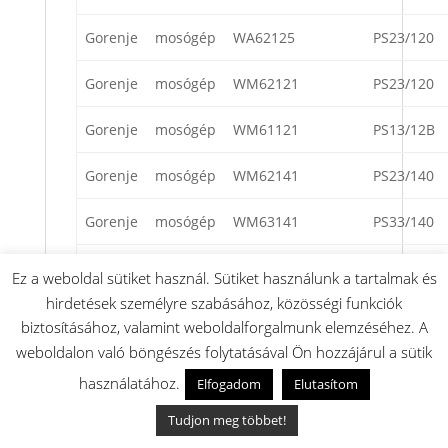
Gorenje
mosógép
WA62125
PS23/120
Gorenje
mosógép
WM62121
PS23/120
Gorenje
mosógép
WM61121
PS13/12B
Gorenje
mosógép
WM62141
PS23/140
Gorenje
mosógép
WM63141
PS33/140
Gorenje
mosógép
WA73141
PS33/140
Ez a weboldal sütiket használ. Sütiket használunk a tartalmak és
hirdetések személyre szabásához, közösségi funkciók
Gorenje
mosógép
SPW1103
PS13/10C
biztosításához, valamint weboldalforgalmunk elemzéséhez. A
weboldalon való böngészés folytatásával Ön hozzájárul a sütik
Gorenje
mosógép
WA62145
PS23/140
használatához.
Elfogadom
Elutasítom
Gorenje
mosógép
WA72111
PS23/110
Tudjon meg többet!