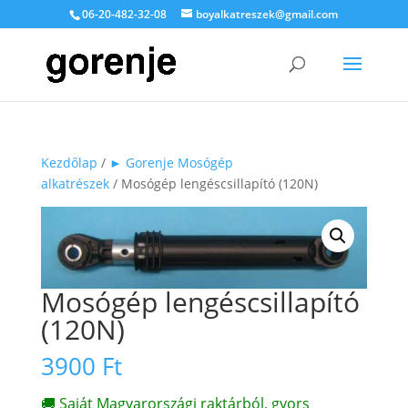
06-20-482-32-08
boyalkatreszek@gmail.com
Kezdőlap
/
► Gorenje Mosógép
alkatrészek
/ Mosógép lengéscsillapító (120N)
Mosógép lengéscsillapító
(120N)
3900
Ft
🚚 Saját Magyarországi raktárból, gyors