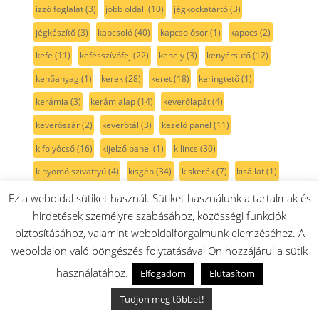
izzó foglalat
(3)
jobb oldali
(10)
jégkockatartó
(3)
jégkészítő
(3)
kapcsoló
(40)
kapcsolósor
(1)
kapocs
(2)
kefe
(11)
kefésszívófej
(22)
kehely
(3)
kenyérsütő
(12)
kenőanyag
(1)
kerek
(28)
keret
(18)
keringtető
(1)
kerámia
(3)
kerámialap
(14)
keverőlapát
(4)
keverőszár
(2)
keverőtál
(3)
kezelő panel
(11)
kifolyócső
(16)
kijelző panel
(1)
kilincs
(30)
kinyomó szivattyú
(4)
kisgép
(34)
kiskerék
(7)
kisállat
(1)
kivetőpánt
(23)
kivezető cső
(1)
klixon
(4)
klíma
(4)
Ez a weboldal sütiket használ. Sütiket használunk a tartalmak és
hirdetések személyre szabásához, közösségi funkciók
kolbásztöltő
(2)
kombinált kefe
(23)
kombináltszívófej
(22)
biztosításához, valamint weboldalforgalmunk elemzéséhez. A
komplett
(16)
kompresszor
(4)
kondenzátor
(14)
weboldalon való böngészés folytatásával Ön hozzájárul a sütik
konyhai mérleg
(1)
korlát
(6)
koronafűtés
(3)
használatához.
Elfogadom
Elutasítom
koszorú fűtőszál
(3)
kosár
(34)
kosársín
(3)
kupak
(5)
Tudjon meg többet!
kuplung
(8)
kutyaszőr
(1)
kábel
(9)
kábeldob
(1)