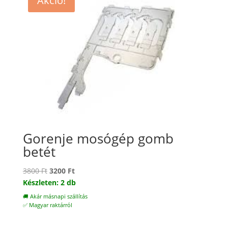
Akció!
Gorenje mosógép gomb
betét
Original
Current
3800
Ft
3200
Ft
price
price
Készleten: 2 db
was:
is:
🚚 Akár másnapi szállítás
3800 Ft.
3200 Ft.
✅ Magyar raktárról