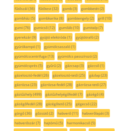
fűtőszál
(36)
fűtőtest
(32)
gomb
(3)
gombbetét
(2)
gombház
(5)
gombkarika
(8)
gombtengely
(2)
grill
(10)
gumi
(76)
gumicső
(12)
gumiláb
(10)
gumitalp
(7)
gyerekzár
(9)
gyújtó elektróda
(1)
gyújtótrafó
(2)
gyúrókampó
(1)
gyümölcsaszaló
(1)
gyümölcscentrifuga
(13)
gyümölcs passzírozó
(2)
gyümölcsprés
(5)
gyűrű
(2)
gázcsap
(3)
gázcső
(1)
gázelosztó-fedél
(26)
gázelosztó-tető
(25)
gázlap
(23)
gázrózsa
(23)
gázrózsa-fedél
(28)
gázrózsa-tető
(27)
gáztűzhely
(499)
gáztűzhelyégőfedél
(7)
gázégő
(4)
gázégőfedél
(28)
gázégőtető
(25)
gégecső
(22)
görgő
(36)
gőzsütő
(2)
habverő
(11)
habverőlapát
(3)
habverőszár
(7)
hajtómű
(5)
harmonikacső
(5)