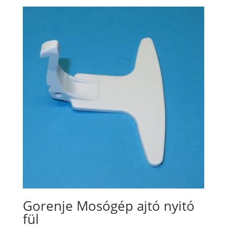
Gorenje Mosógép ajtó nyitó
fül