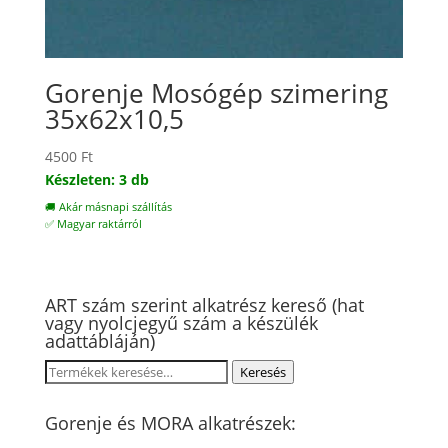
Gorenje Mosógép szimering
35x62x10,5
4500
Ft
Készleten: 3 db
🚚 Akár másnapi szállítás
✅ Magyar raktárról
ART szám szerint alkatrész kereső (hat
vagy nyolcjegyű szám a készülék
adattábláján)
Keresés
Keresés
a
következőre:
Gorenje és MORA alkatrészek: