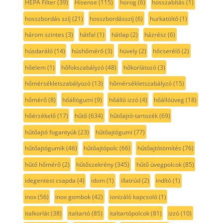
HEPA Filter
(39)
Hisense
(115)
horog
(6)
hosszabítás
(1)
hosszbordás szíj
(21)
hosszbordásszíj
(6)
hurkatöltő
(1)
három szintes
(3)
hátfal
(1)
hátlap
(2)
házrész
(6)
húsdaráló
(14)
húshőmérő
(3)
hüvely
(2)
hőcserélő
(2)
hőelem
(1)
hőfokszabályzó
(48)
hőkorlátozó
(3)
hőmérsékletszabályozó
(13)
hőmérsékletszabályzó
(15)
hőmérő
(8)
hőállógumi
(9)
hőálló izzó
(4)
hőállóüveg
(18)
hőérzékelő
(17)
hűtő
(634)
hűtőajtó-tartozék
(69)
hűtőajtó fogantyúk
(23)
hűtőajtógumi
(77)
hűtőajtógumik
(46)
hűtőajtópolc
(66)
hűtőajtótömítés
(76)
hűtő hőmérő
(2)
hűtőszekrény
(345)
hűtő üvegpolcok
(85)
idegentest csapda
(4)
idom
(1)
illatrúd
(2)
indító
(1)
inox
(56)
inox gombok
(42)
ionizáló kapcsoló
(1)
italkorlát
(38)
italtartó
(85)
italtartópolcok
(81)
izzó
(10)