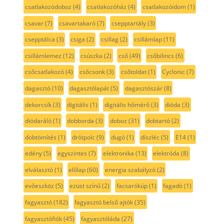
csatlakozódoboz
(4)
csatlakozóház
(4)
csatlakozóidom
(1)
csavar
(7)
csavartakaró
(7)
csepptartály
(3)
csepptálca
(3)
csiga
(2)
csillag
(2)
csillámlap
(11)
csillámlemez
(12)
csúszka
(2)
cső
(49)
csőbilincs
(6)
csőcsatlakozó
(4)
csőcsonk
(3)
csőtoldat
(1)
Cyclonic
(7)
dagasztó
(10)
dagasztólapát
(5)
dagasztószár
(8)
dekorcsík
(3)
digitális
(1)
digitális hőmérő
(3)
dióda
(3)
diódaráló
(1)
dobborda
(3)
doboz
(31)
dobtartó
(2)
dobtömítés
(1)
drótpolc
(9)
dugó
(1)
díszléc
(5)
E14
(1)
edény
(5)
egyszintes
(7)
elektronika
(13)
elektróda
(8)
elválasztó
(1)
előlap
(60)
energia szabályzó
(2)
evőeszköz
(5)
ezüst színű
(2)
facsarókúp
(1)
fagadó
(1)
fagyasztó
(182)
fagyasztó belső ajtók
(35)
fagyasztófiók
(45)
fagyasztóláda
(27)