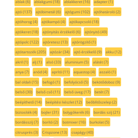
ablak
(6)
ablakgumi
(18)
ablakkeret
(16)
adapter
(1)
ajtó
(137)
ajtóbimetál
(6)
ajtógumi
(102)
ajtóhatároló
(2)
ajtóhorog
(4)
ajtókampó
(4)
ajtókapcsoló
(18)
ajtókeret
(18)
ajtónyitás érzékelő
(6)
ajtónyitó
(49)
ajtópolc
(122)
ajtóretesz
(13)
ajtórögzítő
(1)
ajtótartozék
(205)
ajtózár
(34)
ajtó érzékelő
(9)
akku
(12)
akril
(1)
alj
(1)
alsó
(33)
aluminium
(5)
alátét
(7)
anya
(7)
anód
(4)
aprító
(11)
aquastop
(4)
aszaló
(1)
bal oldali
(15)
befogó
(1)
befolyócső
(5)
bekötődoboz
(9)
belső
(30)
belső cső
(11)
belső üveg
(17)
betét
(7)
beépíthető
(14)
beépítési készlet
(12)
beőblítőszelep
(2)
biztosíték
(4)
bojler
(31)
bolygókerék
(6)
bordás szíj
(21)
bordásszíj
(7)
borító
(2)
botmixer
(16)
burkolat
(5)
citrusprés
(3)
Crispzone
(13)
csapágy
(40)