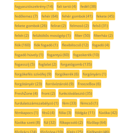
fagyasztószekrény
(14)
fali tartó
(4)
fedél
(38)
fedőlemez
(7)
fehér
(64)
fehér gombok
(41)
fekete
(45)
fekete gombok
(26)
felirat
(2)
felmosó
(2)
felső
(31)
feltét
(2)
felültöltős mosógép
(1)
filter
(50)
filterház
(2)
fiók
(160)
fiók fogadó
(1)
flexibiliscső
(12)
fogadó
(4)
fogadó hüvely
(1)
fogantyú
(60)
fogaskerék
(10)
fogasszíj
(5)
foglalat
(2)
forgatógomb
(135)
forgókefés szívófej
(9)
forgókerék
(6)
forgónyárs
(1)
forgótányér
(23)
forróvíztároló
(9)
FreezeBox
(6)
FreshZone
(4)
front
(2)
funkcióválasztó
(35)
furdulatszámszabályzó
(1)
fém
(33)
fémcső
(1)
fémkapocs
(1)
fésű
(4)
fólia
(3)
földgáz
(11)
fúvóka
(42)
fúvóka szett
(8)
fül
(32)
főkapcsoló
(2)
főzőlap
(64)
főzőrács
(24)
főzőzóna
(10)
fűtés
(25)
fűtőbetét
(46)