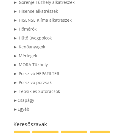
► Gorenje Tűzhely alkatrészek
► Hisense alkatrészek
► HISENSE Klíma alkatrészek
► Hőmérők
► Hűtő üvegpolcok
► Kenőanyagok
► Mérlegek
► MORA Tűzhely
► Porszívó HEPAFILTER
► Porszívó porzsák
► Tepsik és Sütőrácsok
►Csapágy
►Egyéb
Keresőszavak