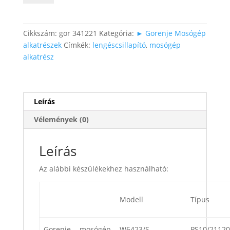
mennyiség
Cikkszám:
gor 341221
Kategória:
► Gorenje Mosógép
alkatrészek
Címkék:
lengéscsillapító
,
mosógép
alkatrész
Leírás
Vélemények (0)
Leírás
Az alábbi készülékekhez használható:
Modell
Típus
Gorenje
mosógép
W6423/S
PS10/21120