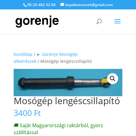
06-20-482-32-08
boyalkatreszek@gmail.com
Kezdőlap
/
► Gorenje Mosógép
alkatrészek
/ Mosógép lengéscsillapító
Mosógép lengéscsillapító
3400
Ft
🚚 Saját Magyarországi raktárból, gyors
szállítással