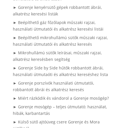
► Gorenje kenyérsütő gépek robbantott ábrái,
alkatrész keresési listák
► Beépíthető gáz főzőlapok műszaki rajzai,
használati útmutatói és alkatrész keresési listái
► Beépíthető mikrohullámú sütők műszaki rajzai,
használati útmutatói és alkatrész keresés
► Mikrohullámú sütők leírásai, műszaki rajzai,
alkatrész keresésben segítség
► Gorenje Side by Side hűtők robbantott ábrái,
használati útmutaóti és alkatrész kereséshez lista
► Gorenje porszívók használati útmutatói,
robbantott ábrái és alkatrész keresés
► Miért rázkódik és vándorol a Gorenje mosógép?
► Gorenje mosógép – teljes útmutató: használat,
hibák, karbantartás
► Külső sütő ajtóüveg csere Gorenje és Mora