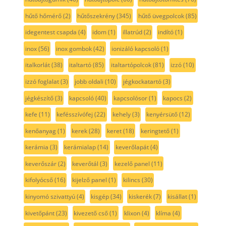
hűtő hőmérő
(2)
hűtőszekrény
(345)
hűtő üvegpolcok
(85)
idegentest csapda
(4)
idom
(1)
illatrúd
(2)
indító
(1)
inox
(56)
inox gombok
(42)
ionizáló kapcsoló
(1)
italkorlát
(38)
italtartó
(85)
italtartópolcok
(81)
izzó
(10)
izzó foglalat
(3)
jobb oldali
(10)
jégkockatartó
(3)
jégkészítő
(3)
kapcsoló
(40)
kapcsolósor
(1)
kapocs
(2)
kefe
(11)
kefésszívófej
(22)
kehely
(3)
kenyérsütő
(12)
kenőanyag
(1)
kerek
(28)
keret
(18)
keringtető
(1)
kerámia
(3)
kerámialap
(14)
keverőlapát
(4)
keverőszár
(2)
keverőtál
(3)
kezelő panel
(11)
kifolyócső
(16)
kijelző panel
(1)
kilincs
(30)
kinyomó szivattyú
(4)
kisgép
(34)
kiskerék
(7)
kisállat
(1)
kivetőpánt
(23)
kivezető cső
(1)
klixon
(4)
klíma
(4)