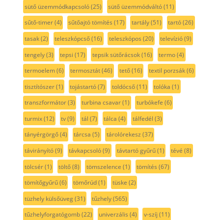
sütő üzemmódkapcsoló
(25)
sütő üzemmódváltó
(11)
sűtő-timer
(4)
sűtőajtó tömítés
(17)
tartály
(51)
tartó
(26)
tasak
(2)
teleszkópcső
(16)
teleszkópos
(20)
televízió
(9)
tengely
(3)
tepsi
(17)
tepsik sütőrácsok
(16)
termo
(4)
termoelem
(6)
termosztát
(46)
tető
(16)
textil porzsák
(6)
tisztítószer
(1)
tojástartó
(7)
toldócső
(11)
tolóka
(1)
transzformátor
(3)
turbina csavar
(1)
turbókefe
(6)
turmix
(12)
tv
(9)
tál
(7)
tálca
(4)
tálfedél
(3)
tányérgörgő
(4)
tárcsa
(5)
tárolórekesz
(37)
távirányító
(9)
távkapcsoló
(9)
távtartó gyűrű
(1)
tévé
(8)
tölcsér
(1)
töltő
(8)
tömszelence
(1)
tömítés
(67)
tömítőgyűrű
(6)
tömőrúd
(1)
tüske
(2)
tüzhely külsőüveg
(31)
tűzhely
(565)
tűzhelyforgatógomb
(22)
univerzális
(4)
v-szíj
(11)