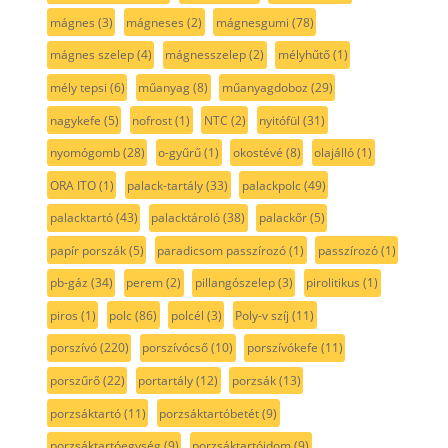
mágnes
(3)
mágneses
(2)
mágnesgumi
(78)
mágnes szelep
(4)
mágnesszelep
(2)
mélyhűtő
(1)
mély tepsi
(6)
műanyag
(8)
műanyagdoboz
(29)
nagykefe
(5)
nofrost
(1)
NTC
(2)
nyitófül
(31)
nyomógomb
(28)
o-gyűrű
(1)
okostévé
(8)
olajálló
(1)
ORA ITO
(1)
palack-tartály
(33)
palackpolc
(49)
palacktartó
(43)
palacktároló
(38)
palackőr
(5)
papír porszák
(5)
paradicsom passzírozó
(1)
passzírozó
(1)
pb-gáz
(34)
perem
(2)
pillangószelep
(3)
pirolitikus
(1)
piros
(1)
polc
(86)
polcél
(3)
Poly-v szíj
(11)
porszívó
(220)
porszívócső
(10)
porszívókefe
(11)
porszűrő
(22)
portartály
(12)
porzsák
(13)
porzsáktartó
(11)
porzsáktartóbetét
(9)
porzsáktartóegység
(9)
porzsáktartóidom
(9)