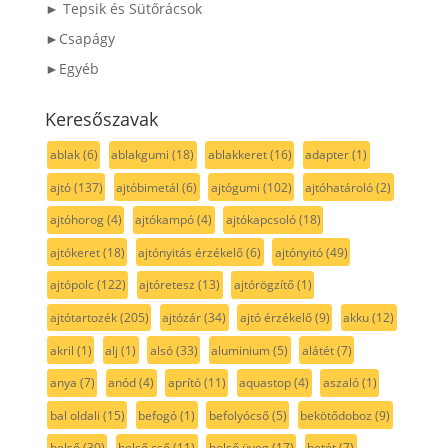
► Tepsik és Sütőrácsok
►Csapágy
►Egyéb
Keresőszavak
ablak
(6)
ablakgumi
(18)
ablakkeret
(16)
adapter
(1)
ajtó
(137)
ajtóbimetál
(6)
ajtógumi
(102)
ajtóhatároló
(2)
ajtóhorog
(4)
ajtókampó
(4)
ajtókapcsoló
(18)
ajtókeret
(18)
ajtónyitás érzékelő
(6)
ajtónyitó
(49)
ajtópolc
(122)
ajtóretesz
(13)
ajtórögzítő
(1)
ajtótartozék
(205)
ajtózár
(34)
ajtó érzékelő
(9)
akku
(12)
akril
(1)
alj
(1)
alsó
(33)
aluminium
(5)
alátét
(7)
anya
(7)
anód
(4)
aprító
(11)
aquastop
(4)
aszaló
(1)
bal oldali
(15)
befogó
(1)
befolyócső
(5)
bekötődoboz
(9)
belső
(30)
belső cső
(11)
belső üveg
(17)
betét
(7)