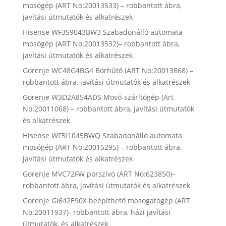
mosógép (ART No:20013533) – robbantott ábra,
javítási útmutatók és alkatrészek
Hisense WF3S9043BW3 Szabadonálló automata
mosógép (ART No:20013532)– robbantott ábra,
javítási útmutatók és alkatrészek
Gorenje WC48G4BG4 Borhűtő (ART No:20013868) –
robbantott ábra, javítási útmutatók és alkatrészek
Gorenje W3D2A854ADS Mosó-szárítógép (Art
No:20011068) – robbantott ábra, javítási útmutatók
és alkatrészek
Hisense WF5I1045BWQ Szabadonálló automata
mosógép (ART No:20015295) – robbantott ábra,
javítási útmutatók és alkatrészek
Gorenje MVC72FW porszívó (ART No:623850)–
robbantott ábra, javítási útmutatók és alkatrészek
Gorenje GI642E90X beépíthető mosogatógép (ART
No:20011937)- robbantott ábra, házi javítási
útmutatók, és alkatrészek