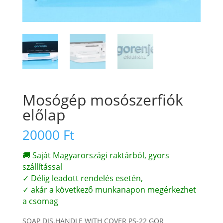
Mosógép mosószerfiók
előlap
20000
Ft
🚚 Saját Magyarországi raktárból, gyors
szállítással
✓ Délig leadott rendelés esetén,
✓ akár a következő munkanapon megérkezhet
a csomag
SOAP DIS.HANDLE WITH COVER PS-22 GOR