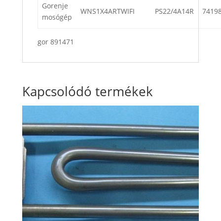
Gorenje
WNS1X4ARTWIFI
PS22/4A14R
7419
mosógép
gor 891471
Kapcsolódó termékek