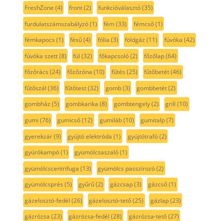
FreshZone
(4)
front
(2)
funkcióválasztó
(35)
furdulatszámszabályzó
(1)
fém
(33)
fémcső
(1)
fémkapocs
(1)
fésű
(4)
fólia
(3)
földgáz
(11)
fúvóka
(42)
fúvóka szett
(8)
fül
(32)
főkapcsoló
(2)
főzőlap
(64)
főzőrács
(24)
főzőzóna
(10)
fűtés
(25)
fűtőbetét
(46)
fűtőszál
(36)
fűtőtest
(32)
gomb
(3)
gombbetét
(2)
gombház
(5)
gombkarika
(8)
gombtengely
(2)
grill
(10)
gumi
(76)
gumicső
(12)
gumiláb
(10)
gumitalp
(7)
gyerekzár
(9)
gyújtó elektróda
(1)
gyújtótrafó
(2)
gyúrókampó
(1)
gyümölcsaszaló
(1)
gyümölcscentrifuga
(13)
gyümölcs passzírozó
(2)
gyümölcsprés
(5)
gyűrű
(2)
gázcsap
(3)
gázcső
(1)
gázelosztó-fedél
(26)
gázelosztó-tető
(25)
gázlap
(23)
gázrózsa
(23)
gázrózsa-fedél
(28)
gázrózsa-tető
(27)