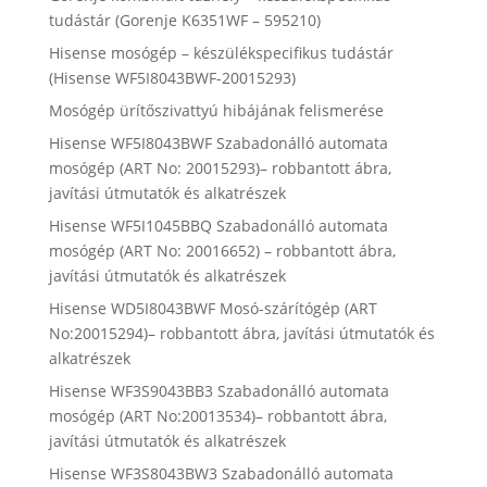
tudástár (Gorenje K6351WF – 595210)
Hisense mosógép – készülékspecifikus tudástár
(Hisense WF5I8043BWF-20015293)
Mosógép ürítőszivattyú hibájának felismerése
Hisense WF5I8043BWF Szabadonálló automata
mosógép (ART No: 20015293)– robbantott ábra,
javítási útmutatók és alkatrészek
Hisense WF5I1045BBQ Szabadonálló automata
mosógép (ART No: 20016652) – robbantott ábra,
javítási útmutatók és alkatrészek
Hisense WD5I8043BWF Mosó-szárítógép (ART
No:20015294)– robbantott ábra, javítási útmutatók és
alkatrészek
Hisense WF3S9043BB3 Szabadonálló automata
mosógép (ART No:20013534)– robbantott ábra,
javítási útmutatók és alkatrészek
Hisense WF3S8043BW3 Szabadonálló automata