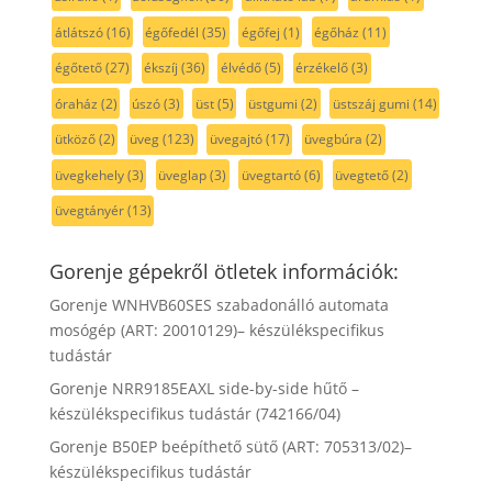
átlátszó
(16)
égőfedél
(35)
égőfej
(1)
égőház
(11)
égőtető
(27)
ékszíj
(36)
élvédő
(5)
érzékelő
(3)
óraház
(2)
úszó
(3)
üst
(5)
üstgumi
(2)
üstszáj gumi
(14)
ütköző
(2)
üveg
(123)
üvegajtó
(17)
üvegbúra
(2)
üvegkehely
(3)
üveglap
(3)
üvegtartó
(6)
üvegtető
(2)
üvegtányér
(13)
Gorenje gépekről ötletek információk:
Gorenje WNHVB60SES szabadonálló automata
mosógép (ART: 20010129)– készülékspecifikus
tudástár
Gorenje NRR9185EAXL side-by-side hűtő –
készülékspecifikus tudástár (742166/04)
Gorenje B50EP beépíthető sütő (ART: 705313/02)–
készülékspecifikus tudástár