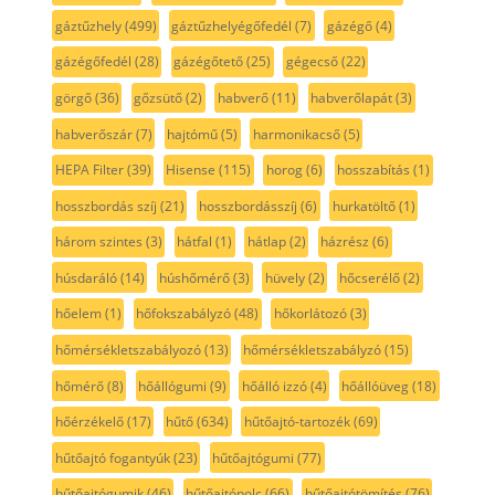
gáztűzhely
(499)
gáztűzhelyégőfedél
(7)
gázégő
(4)
gázégőfedél
(28)
gázégőtető
(25)
gégecső
(22)
görgő
(36)
gőzsütő
(2)
habverő
(11)
habverőlapát
(3)
habverőszár
(7)
hajtómű
(5)
harmonikacső
(5)
HEPA Filter
(39)
Hisense
(115)
horog
(6)
hosszabítás
(1)
hosszbordás szíj
(21)
hosszbordásszíj
(6)
hurkatöltő
(1)
három szintes
(3)
hátfal
(1)
hátlap
(2)
házrész
(6)
húsdaráló
(14)
húshőmérő
(3)
hüvely
(2)
hőcserélő
(2)
hőelem
(1)
hőfokszabályzó
(48)
hőkorlátozó
(3)
hőmérsékletszabályozó
(13)
hőmérsékletszabályzó
(15)
hőmérő
(8)
hőállógumi
(9)
hőálló izzó
(4)
hőállóüveg
(18)
hőérzékelő
(17)
hűtő
(634)
hűtőajtó-tartozék
(69)
hűtőajtó fogantyúk
(23)
hűtőajtógumi
(77)
hűtőajtógumik
(46)
hűtőajtópolc
(66)
hűtőajtótömítés
(76)