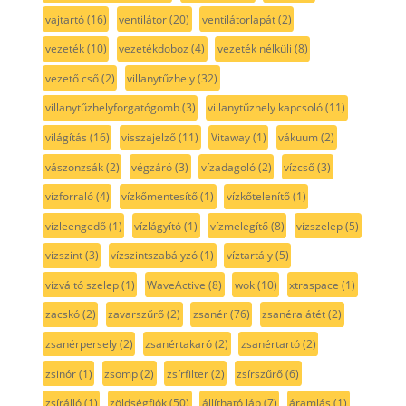
vajtartó
(16)
ventilátor
(20)
ventilátorlapát
(2)
vezeték
(10)
vezetékdoboz
(4)
vezeték nélküli
(8)
vezető cső
(2)
villanytűzhely
(32)
villanytűzhelyforgatógomb
(3)
villanytűzhely kapcsoló
(11)
világítás
(16)
visszajelző
(11)
Vitaway
(1)
vákuum
(2)
vászonzsák
(2)
végzáró
(3)
vízadagoló
(2)
vízcső
(3)
vízforraló
(4)
vízkőmentesítő
(1)
vízkőtelenítő
(1)
vízleengedő
(1)
vízlágyító
(1)
vízmelegítő
(8)
vízszelep
(5)
vízszint
(3)
vízszintszabályzó
(1)
víztartály
(5)
vízváltó szelep
(1)
WaveActive
(8)
wok
(10)
xtraspace
(1)
zacskó
(2)
zavarszűrő
(2)
zsanér
(76)
zsanéralátét
(2)
zsanérpersely
(2)
zsanértakaró
(2)
zsanértartó
(2)
zsinór
(1)
zsomp
(2)
zsírfilter
(2)
zsírszűrő
(6)
zsírálló
(1)
zöldségfiók
(50)
állítható láb
(7)
áramlás
(1)