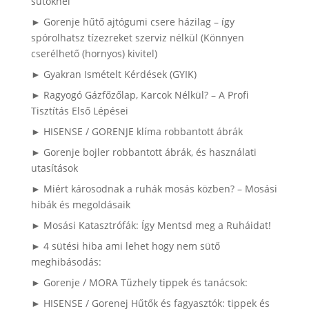
sütőknél
► Gorenje hűtő ajtógumi csere házilag – így
spórolhatsz tízezreket szerviz nélkül (Könnyen
cserélhető (hornyos) kivitel)
► Gyakran Ismételt Kérdések (GYIK)
► Ragyogó Gázfőzőlap, Karcok Nélkül? – A Profi
Tisztítás Első Lépései
► HISENSE / GORENJE klíma robbantott ábrák
► Gorenje bojler robbantott ábrák, és használati
utasítások
► Miért károsodnak a ruhák mosás közben? – Mosási
hibák és megoldásaik
► Mosási Katasztrófák: Így Mentsd meg a Ruháidat!
► 4 sütési hiba ami lehet hogy nem sütő
meghibásodás:
► Gorenje / MORA Tűzhely tippek és tanácsok:
► HISENSE / Gorenej Hűtők és fagyasztók: tippek és