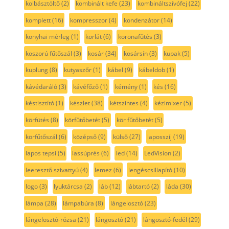
kolbásztöltő
(2)
kombinált kefe
(23)
kombináltszívófej
(22)
komplett
(16)
kompresszor
(4)
kondenzátor
(14)
konyhai mérleg
(1)
korlát
(6)
koronafűtés
(3)
koszorú fűtőszál
(3)
kosár
(34)
kosársín
(3)
kupak
(5)
kuplung
(8)
kutyaszőr
(1)
kábel
(9)
kábeldob
(1)
kávédaráló
(3)
kávéfőző
(1)
kémény
(1)
kés
(16)
késtisztító
(1)
készlet
(38)
kétszintes
(4)
kézimixer
(5)
körfütés
(8)
körfűtőbetét
(5)
kör fűtőbetét
(5)
körfűtőszál
(6)
középső
(9)
külső
(27)
laposszíj
(19)
lapos tepsi
(5)
lassúprés
(6)
led
(14)
LedVision
(2)
leeresztő szivattyú
(4)
lemez
(6)
lengéscsillapító
(10)
logo
(3)
lyuktárcsa
(2)
láb
(12)
lábtartó
(2)
láda
(30)
lámpa
(28)
lámpabúra
(8)
lángelosztó
(23)
lángelosztó-rózsa
(21)
lángosztó
(21)
lángosztó-fedél
(29)