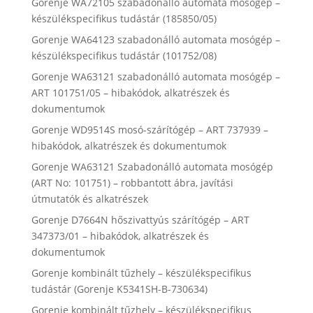
Gorenje WA72105 szabadonálló automata mosógép –
készülékspecifikus tudástár (185850/05)
Gorenje WA64123 szabadonálló automata mosógép –
készülékspecifikus tudástár (101752/08)
Gorenje WA63121 szabadonálló automata mosógép –
ART 101751/05 – hibakódok, alkatrészek és
dokumentumok
Gorenje WD9514S mosó-szárítógép – ART 737939 –
hibakódok, alkatrészek és dokumentumok
Gorenje WA63121 Szabadonálló automata mosógép
(ART No: 101751) – robbantott ábra, javítási
útmutatók és alkatrészek
Gorenje D7664N hőszivattyús szárítógép – ART
347373/01 – hibakódok, alkatrészek és
dokumentumok
Gorenje kombinált tűzhely – készülékspecifikus
tudástár (Gorenje K5341SH-B-730634)
Gorenje kombinált tűzhely – készülékspecifikus