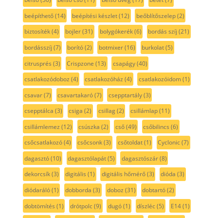
beépíthető
(14)
beépítési készlet
(12)
beőblítőszelep
(2)
biztosíték
(4)
bojler
(31)
bolygókerék
(6)
bordás szíj
(21)
bordásszíj
(7)
borító
(2)
botmixer
(16)
burkolat
(5)
citrusprés
(3)
Crispzone
(13)
csapágy
(40)
csatlakozódoboz
(4)
csatlakozóház
(4)
csatlakozóidom
(1)
csavar
(7)
csavartakaró
(7)
csepptartály
(3)
csepptálca
(3)
csiga
(2)
csillag
(2)
csillámlap
(11)
csillámlemez
(12)
csúszka
(2)
cső
(49)
csőbilincs
(6)
csőcsatlakozó
(4)
csőcsonk
(3)
csőtoldat
(1)
Cyclonic
(7)
dagasztó
(10)
dagasztólapát
(5)
dagasztószár
(8)
dekorcsík
(3)
digitális
(1)
digitális hőmérő
(3)
dióda
(3)
diódaráló
(1)
dobborda
(3)
doboz
(31)
dobtartó
(2)
dobtömítés
(1)
drótpolc
(9)
dugó
(1)
díszléc
(5)
E14
(1)