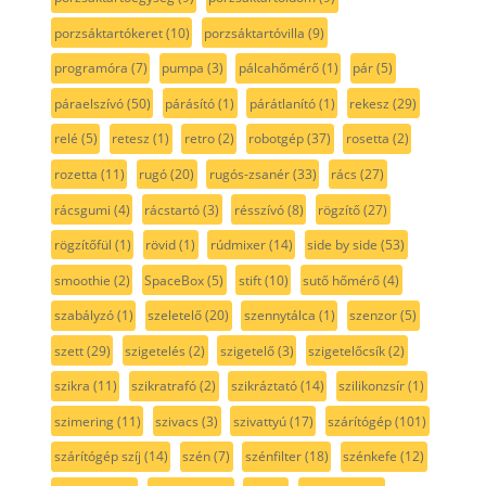
porzsáktartókeret
(10)
porzsáktartóvilla
(9)
programóra
(7)
pumpa
(3)
pálcahőmérő
(1)
pár
(5)
páraelszívó
(50)
párásító
(1)
párátlanító
(1)
rekesz
(29)
relé
(5)
retesz
(1)
retro
(2)
robotgép
(37)
rosetta
(2)
rozetta
(11)
rugó
(20)
rugós-zsanér
(33)
rács
(27)
rácsgumi
(4)
rácstartó
(3)
résszívó
(8)
rögzítő
(27)
rögzítőfül
(1)
rövid
(1)
rúdmixer
(14)
side by side
(53)
smoothie
(2)
SpaceBox
(5)
stift
(10)
sutő hőmérő
(4)
szabályzó
(1)
szeletelő
(20)
szennytálca
(1)
szenzor
(5)
szett
(29)
szigetelés
(2)
szigetelő
(3)
szigetelőcsík
(2)
szikra
(11)
szikratrafó
(2)
szikráztató
(14)
szilikonzsír
(1)
szimering
(11)
szivacs
(3)
szivattyú
(17)
szárítógép
(101)
szárítógép szíj
(14)
szén
(7)
szénfilter
(18)
szénkefe
(12)