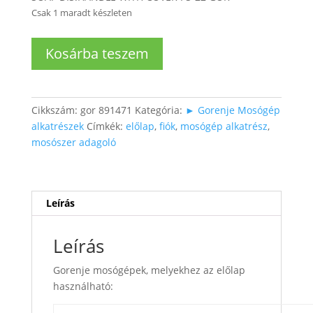
Csak 1 maradt készleten
Mosógép
Kosárba teszem
mosószerfiók
előlap
mennyiség
Cikkszám:
gor 891471
Kategória:
► Gorenje Mosógép
alkatrészek
Címkék:
előlap
,
fiók
,
mosógép alkatrész
,
mosószer adagoló
Leírás
Leírás
Gorenje mosógépek, melyekhez az előlap
használható: