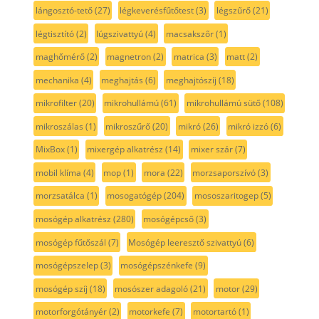
lángosztó-tető
(27)
légkeverésfűtőtest
(3)
légszűrő
(21)
légtisztító
(2)
lúgszivattyú
(4)
macsakszőr
(1)
maghőmérő
(2)
magnetron
(2)
matrica
(3)
matt
(2)
mechanika
(4)
meghajtás
(6)
meghajtószíj
(18)
mikrofilter
(20)
mikrohullámú
(61)
mikrohullámú sütő
(108)
mikroszálas
(1)
mikroszűrő
(20)
mikró
(26)
mikró izzó
(6)
MixBox
(1)
mixergép alkatrész
(14)
mixer szár
(7)
mobil klíma
(4)
mop
(1)
mora
(22)
morzsaporszívó
(3)
morzsatálca
(1)
mosogatógép
(204)
mososzaritogep
(5)
mosógép alkatrész
(280)
mosógépcső
(3)
mosógép fűtőszál
(7)
Mosógép leeresztő szivattyú
(6)
mosógépszelep
(3)
mosógépszénkefe
(9)
mosógép szíj
(18)
mosószer adagoló
(21)
motor
(29)
motorforgótányér
(2)
motorkefe
(7)
motortartó
(1)