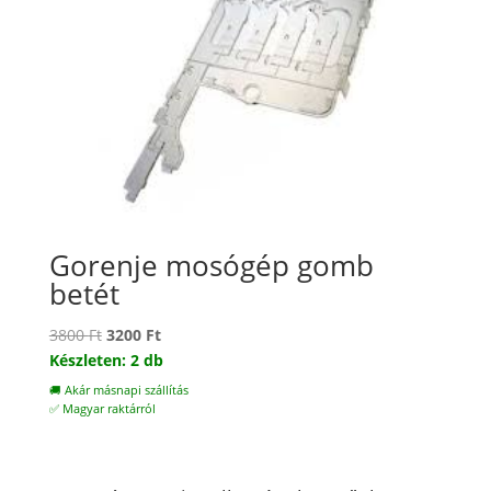
Gorenje mosógép gomb
betét
Original
Current
3800
Ft
3200
Ft
price
price
Készleten: 2 db
was:
is:
🚚 Akár másnapi szállítás
3800 Ft.
3200 Ft.
✅ Magyar raktárról