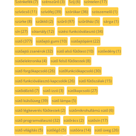
Szénkefék
(7)
szénszűrő
(3)
Szíj
(6)
színtelen
(17)
szívócső
(11)
szívófej
(39)
szórókar
(36)
szöszemelő
(1)
szürke
(8)
szűkítő
(2)
szűrő
(97)
szűrőház
(5)
sárga
(1)
sín
(27)
sótartály
(12)
sütési funkcióválasztó
(34)
sütő
(377)
sütőajtó gumi
(10)
sütőajtópánt
(22)
sütőajtó zsanérok
(32)
sütő alsó fűtőtest
(10)
sütőedény
(1)
sütőelektronika
(4)
sütő felső fűtőtestek
(8)
sütő forgókapcsoló
(26)
sütőfunkciókapcsoló
(30)
sütő funkcióválasztó kapcsolók
(26)
sütő fűtőszálak
(15)
sütőidőzítő
(7)
sütő izzó
(3)
sütőkapcsoló
(27)
sütő külsőüveg
(39)
sütő lámpa
(5)
sütő légkeverés fűtőtestek
(2)
sütőmikrohullámú sütő
(6)
sütő programválasztó
(32)
sütőrács
(2)
sütősín
(17)
sütő világítás
(5)
sütőégő
(5)
sütőóra
(14)
sütő üveg
(26)