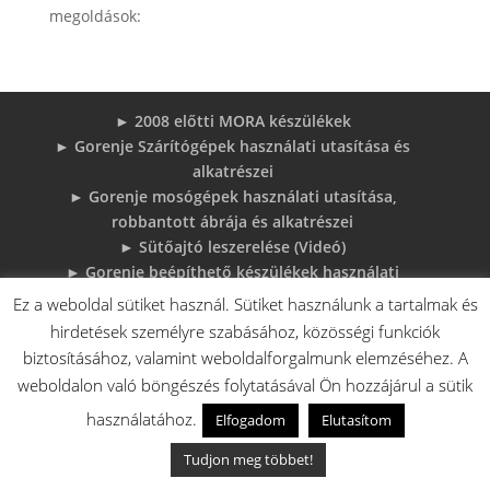
megoldások:
► 2008 előtti MORA készülékek
► Gorenje Szárítógépek használati utasítása és
alkatrészei
► Gorenje mosógépek használati utasítása,
robbantott ábrája és alkatrészei
► Sütőajtó leszerelése (Videó)
► Gorenje beépíthető készülékek használati
utasításai és robbantott ábrái
Ez a weboldal sütiket használ. Sütiket használunk a tartalmak és
► MORA tűzhelyek használati utasítások
hirdetések személyre szabásához, közösségi funkciók
adatlapok robbantott rajzok
biztosításához, valamint weboldalforgalmunk elemzéséhez. A
► Gorenje Bojler Vízkő problémák és
weboldalon való böngészés folytatásával Ön hozzájárul a sütik
megoldások
használatához.
Elfogadom
Elutasítom
► 6 gyakori sütő hiba, és megoldások
♦Gorenje Háztartásigépek adattábláiról:
Tudjon meg többet!