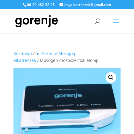
06-20-482-32-08
boyalkatreszek@gmail.com
Kezdőlap
/
► Gorenje Mosógép
alkatrészek
/ Mosógép mosószerfiók előlap