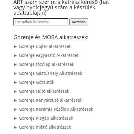
ART szám szerint alkatrész kereső (hat
vagy nyolcjegyű szám a készülék
adattábláján)
Keresés
Keresés
a
következőre:
Gorenje és MORA alkatrészek:
► Gorenje Bojler alkatrészek
► Gorenje Fagyasztó Alkatrészek
► Gorenje főzőlap alkatrészek
► Gorenje Gáztűzhely Alkatrészek
► Gorenje Gőzsütők
► Gorenje Hűtő alkatrészek
► Gorenje Kenyérsütő alkatrészek
► Gorenje Kerámia Főzőlap Alkatrészek
► Gorenje Kisgép alkatrészek
► Gorenje mikró alkatrészek