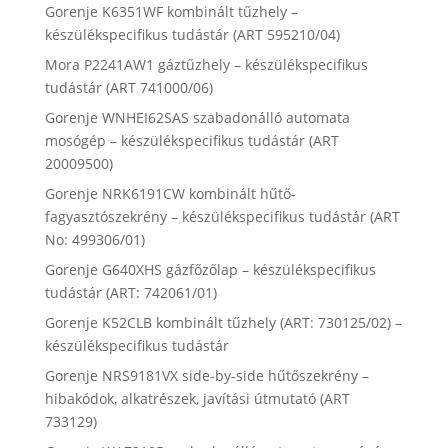
Gorenje K6351WF kombinált tűzhely –
készülékspecifikus tudástár (ART 595210/04)
Mora P2241AW1 gáztűzhely – készülékspecifikus
tudástár (ART 741000/06)
Gorenje WNHEI62SAS szabadonálló automata
mosógép – készülékspecifikus tudástár (ART
20009500)
Gorenje NRK6191CW kombinált hűtő-
fagyasztószekrény – készülékspecifikus tudástár (ART
No: 499306/01)
Gorenje G640XHS gázfőzőlap – készülékspecifikus
tudástár (ART: 742061/01)
Gorenje K52CLB kombinált tűzhely (ART: 730125/02) –
készülékspecifikus tudástár
Gorenje NRS9181VX side-by-side hűtőszekrény –
hibakódok, alkatrészek, javítási útmutató (ART
733129)