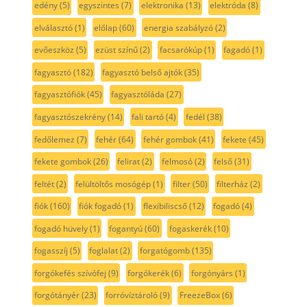
edény
(5)
egyszintes
(7)
elektronika
(13)
elektróda
(8)
elválasztó
(1)
előlap
(60)
energia szabályzó
(2)
evőeszköz
(5)
ezüst színű
(2)
facsarókúp
(1)
fagadó
(1)
fagyasztó
(182)
fagyasztó belső ajtók
(35)
fagyasztófiók
(45)
fagyasztóláda
(27)
fagyasztószekrény
(14)
fali tartó
(4)
fedél
(38)
fedőlemez
(7)
fehér
(64)
fehér gombok
(41)
fekete
(45)
fekete gombok
(26)
felirat
(2)
felmosó
(2)
felső
(31)
feltét
(2)
felültöltős mosógép
(1)
filter
(50)
filterház
(2)
fiók
(160)
fiók fogadó
(1)
flexibiliscső
(12)
fogadó
(4)
fogadó hüvely
(1)
fogantyú
(60)
fogaskerék
(10)
fogasszíj
(5)
foglalat
(2)
forgatógomb
(135)
forgókefés szívófej
(9)
forgókerék
(6)
forgónyárs
(1)
forgótányér
(23)
forróvíztároló
(9)
FreezeBox
(6)