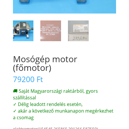
Mosógép motor
(főmotor)
79200
Ft
🚚 Saját Magyarországi raktárból, gyors
szállítással
✓ Délig leadott rendelés esetén,
✓ akár a következő munkanapon megérkezhet
a csomag
elektromotor(154545,265865,291266,587550)