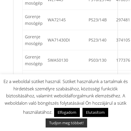
mosógép
Gorenje
WA72145
PS23/14B
297481
mosógép
Gorenje
WA71430DI
PS23/140
374105
mosógép
Gorenje
SWA50130
PS03/130
177376
mosógép
Gorenje
WA72145BK
PS23/140
232466
Ez a weboldal sütiket használ. Sütiket használunk a tartalmak és
mosógép
hirdetések személyre szabásához, közösségi funkciók
biztosításához, valamint weboldalforgalmunk elemzéséhez. A
Gorenje
WA740
PS23/140
256479
weboldalon való böngészés folytatásával Ön hozzájárul a sütik
mosógép
használatához.
Elfogadom
Elutasítom
Gorenje
W7243PB
PS10/13140
445277
Tudjon meg többet!
mosógép