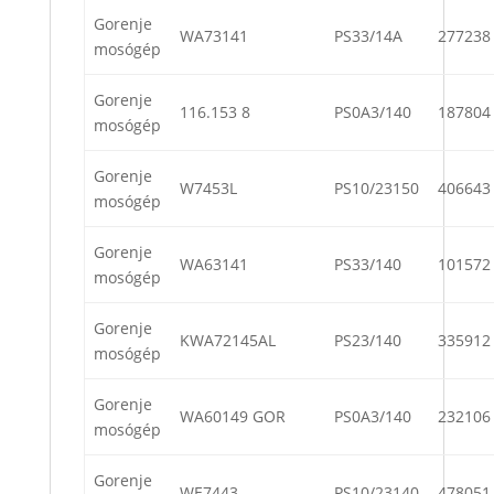
Gorenje
WA73141
PS33/14A
277238
mosógép
Gorenje
116.153 8
PS0A3/140
187804
mosógép
Gorenje
W7453L
PS10/23150
406643
mosógép
Gorenje
WA63141
PS33/140
101572
mosógép
Gorenje
KWA72145AL
PS23/140
335912
mosógép
Gorenje
WA60149 GOR
PS0A3/140
232106
mosógép
Gorenje
WE7443
PS10/23140
478051