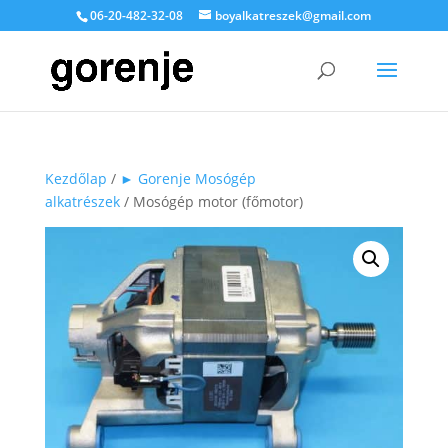
06-20-482-32-08
boyalkatreszek@gmail.com
Kezdőlap
/
► Gorenje Mosógép
alkatrészek
/ Mosógép motor (főmotor)