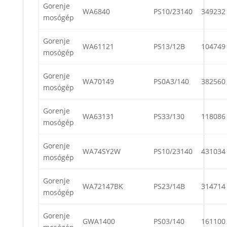
Gorenje
WA6840
PS10/23140
349232
mosógép
Gorenje
WA61121
PS13/12B
104749
mosógép
Gorenje
WA70149
PS0A3/140
382560
mosógép
Gorenje
WA63131
PS33/130
118086
mosógép
Gorenje
WA74SY2W
PS10/23140
431034
mosógép
Gorenje
WA72147BK
PS23/14B
314714
mosógép
Gorenje
GWA1400
PS03/140
161100