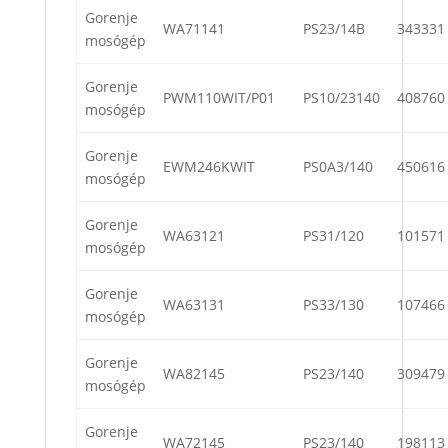
Gorenje
WA71141
PS23/14B
343331
mosógép
Gorenje
PWM110WIT/P01
PS10/23140
408760
mosógép
Gorenje
EWM246KWIT
PS0A3/140
450616
mosógép
Gorenje
WA63121
PS31/120
101571
mosógép
Gorenje
WA63131
PS33/130
107466
mosógép
Gorenje
WA82145
PS23/140
309479
mosógép
Gorenje
WA72145
PS23/140
198113