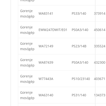
Gorenje
WA83141
PS33/140
373914
mosógép
Gorenje
EWM247DWIT/E01
PS0A3/140
450614
mosógép
Gorenje
WA72149
PS23/14B
335524
mosógép
Gorenje
WA87439
PS0A3/140
432300
mosógép
Gorenje
W77443A
PS10/23140
403671
mosógép
Gorenje
WA63140
PS31/140
134373
mosógép