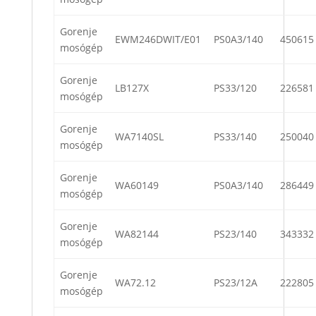
Gorenje
EWM246DWIT/E01
PS0A3/140
450615
mosógép
Gorenje
LB127X
PS33/120
226581
mosógép
Gorenje
WA7140SL
PS33/140
250040
mosógép
Gorenje
WA60149
PS0A3/140
286449
mosógép
Gorenje
WA82144
PS23/140
343332
mosógép
Gorenje
WA72.12
PS23/12A
222805
mosógép