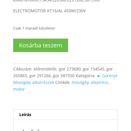
ELECTROMOTOR KT16/AL 450W/230V
Csak 1 maradt készleten
Mosógép
Kosárba teszem
motor
(főmotor)
mennyiség
Cikkszám:
előrendelős :gor 273680, gor 154545, gor
265865, gor 291266, gor 587550
Kategória:
► Gorenje
Mosógép alkatrészek
Címkék:
mosógép alkatrész
,
motor
Leírás