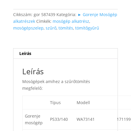
mennyiség
Cikkszám:
gor 587439
Kategória:
► Gorenje Mosógép
alkatrészek
Címkék:
mosógép alkatrész
,
mosógépszelep
,
szűrő
,
tömítés
,
tömítőgyűrű
Leírás
Leírás
Mosógépek amihez a szűrőtömítés
megfelelő:
Típus
Modell
Gorenje
PS33/140
WA73141
171199
mosógép