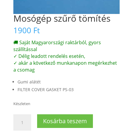
Mosógép szűrő tömítés
1900
Ft
🚚 Saját Magyarországi raktárból, gyors
szállítással
✓ Délig leadott rendelés esetén,
✓ akár a következő munkanapon megérkezhet
a csomag
Gumi alátét
FILTER COVER GASKET PS-03
Készleten
Mosógép
Kosárba teszem
szűrő
tömítés