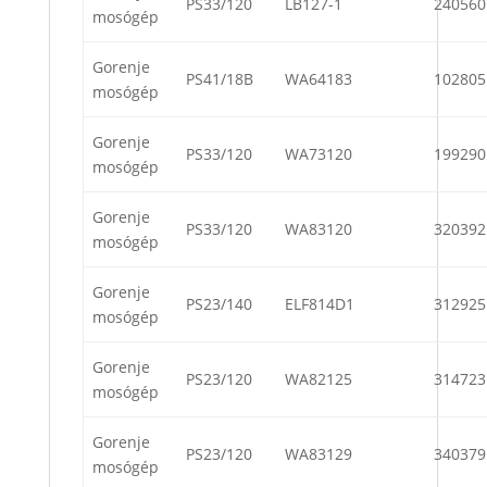
PS33/120
LB127-1
240560
mosógép
Gorenje
PS41/18B
WA64183
102805
mosógép
Gorenje
PS33/120
WA73120
199290
mosógép
Gorenje
PS33/120
WA83120
320392
mosógép
Gorenje
PS23/140
ELF814D1
312925
mosógép
Gorenje
PS23/120
WA82125
314723
mosógép
Gorenje
PS23/120
WA83129
340379
mosógép