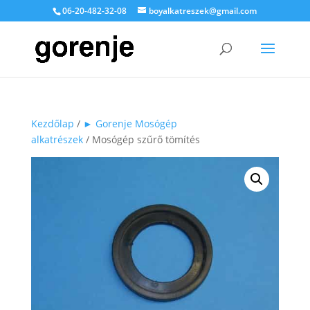
06-20-482-32-08
boyalkatreszek@gmail.com
Kezdőlap
/
► Gorenje Mosógép
alkatrészek
/ Mosógép szűrő tömítés