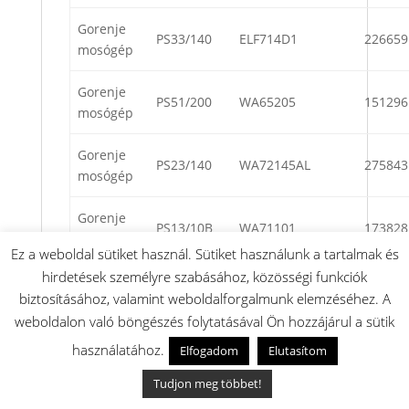
Gorenje
PS33/140
ELF714D1
226659
mosógép
Gorenje
PS51/200
WA65205
151296
mosógép
Gorenje
PS23/140
WA72145AL
275843
mosógép
Gorenje
PS13/10B
WA71101
173828
mosógép
Ez a weboldal sütiket használ. Sütiket használunk a tartalmak és
hirdetések személyre szabásához, közösségi funkciók
Gorenje
PS41/18B
WA64183
101755
biztosításához, valamint weboldalforgalmunk elemzéséhez. A
mosógép
weboldalon való böngészés folytatásával Ön hozzájárul a sütik
Gorenje
használatához.
Elfogadom
Elutasítom
PS33/120
WA7120S
250043
mosógép
Tudjon meg többet!
Gorenje