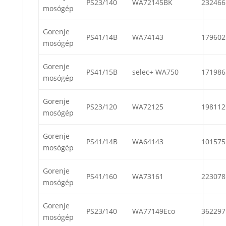
PS23/140
WA72145BK
232466
mosógép
Gorenje
PS41/14B
WA74143
179602
mosógép
Gorenje
PS41/15B
selec+ WA750
171986
mosógép
Gorenje
PS23/120
WA72125
198112
mosógép
Gorenje
PS41/14B
WA64143
101575
mosógép
Gorenje
PS41/160
WA73161
223078
mosógép
Gorenje
PS23/140
WA77149Eco
362297
mosógép