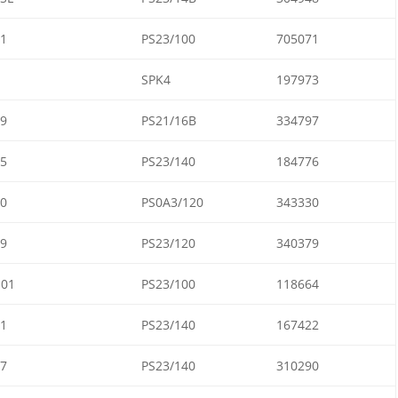
1
PS23/100
705071
SPK4
197973
9
PS21/16B
334797
5
PS23/140
184776
0
PS0A3/120
343330
9
PS23/120
340379
01
PS23/100
118664
1
PS23/140
167422
7
PS23/140
310290