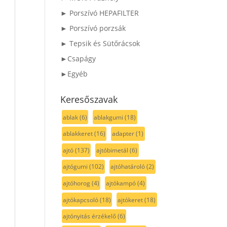
► Porszívó HEPAFILTER
► Porszívó porzsák
► Tepsik és Sütőrácsok
►Csapágy
►Egyéb
Keresőszavak
ablak
(6)
ablakgumi
(18)
ablakkeret
(16)
adapter
(1)
ajtó
(137)
ajtóbimetál
(6)
ajtógumi
(102)
ajtóhatároló
(2)
ajtóhorog
(4)
ajtókampó
(4)
ajtókapcsoló
(18)
ajtókeret
(18)
ajtónyitás érzékelő
(6)