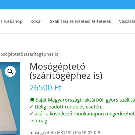
ész webshop
Kosár
Szállítási és Fizetési feltételek
Visszak
osógéptető (szárítógéphez is)
Mosógéptető
(szárítógéphez is)
26500
Ft
🚚 Saját Magyarországi raktárból, gyors szállítá
✓ Délig leadott rendelés esetén,
✓ akár a következő munkanapon megérkezhet
csomag
mosógéptető (581132) PS/SP-03 KPL