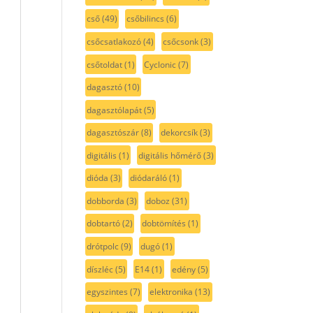
cső
(49)
csőbilincs
(6)
csőcsatlakozó
(4)
csőcsonk
(3)
csőtoldat
(1)
Cyclonic
(7)
dagasztó
(10)
dagasztólapát
(5)
dagasztószár
(8)
dekorcsík
(3)
digitális
(1)
digitális hőmérő
(3)
dióda
(3)
diódaráló
(1)
dobborda
(3)
doboz
(31)
dobtartó
(2)
dobtömítés
(1)
drótpolc
(9)
dugó
(1)
díszléc
(5)
E14
(1)
edény
(5)
egyszintes
(7)
elektronika
(13)