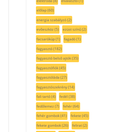
elektróda
(8)
elválasztó
(1)
előlap
(60)
energia szabályzó
(2)
evőeszköz
(5)
ezüst színű
(2)
facsarókúp
(1)
fagadó
(1)
fagyasztó
(182)
fagyasztó belső ajtók
(35)
fagyasztófiók
(45)
fagyasztóláda
(27)
fagyasztószekrény
(14)
fali tartó
(4)
fedél
(38)
fedőlemez
(7)
fehér
(64)
fehér gombok
(41)
fekete
(45)
fekete gombok
(26)
felirat
(2)