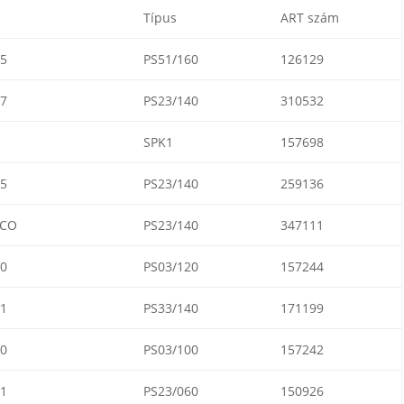
Típus
ART szám
5
PS51/160
126129
7
PS23/140
310532
SPK1
157698
5
PS23/140
259136
ECO
PS23/140
347111
0
PS03/120
157244
1
PS33/140
171199
0
PS03/100
157242
1
PS23/060
150926