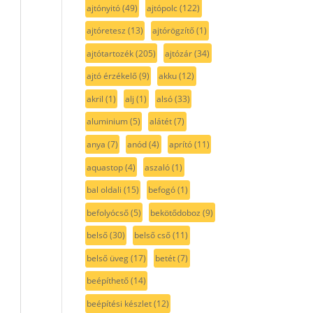
ajtónyitó
(49)
ajtópolc
(122)
ajtóretesz
(13)
ajtórögzítő
(1)
ajtótartozék
(205)
ajtózár
(34)
ajtó érzékelő
(9)
akku
(12)
akril
(1)
alj
(1)
alsó
(33)
aluminium
(5)
alátét
(7)
anya
(7)
anód
(4)
aprító
(11)
aquastop
(4)
aszaló
(1)
bal oldali
(15)
befogó
(1)
befolyócső
(5)
bekötődoboz
(9)
belső
(30)
belső cső
(11)
belső üveg
(17)
betét
(7)
beépíthető
(14)
beépítési készlet
(12)