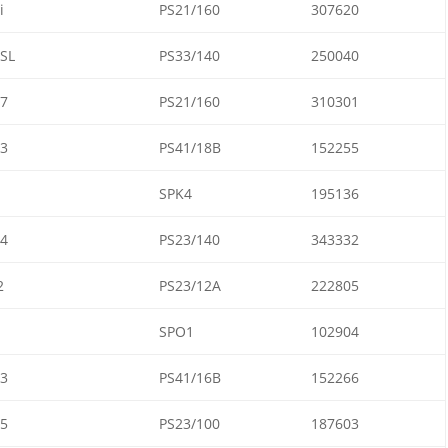
i
PS21/160
307620
SL
PS33/140
250040
7
PS21/160
310301
3
PS41/18B
152255
SPK4
195136
4
PS23/140
343332
2
PS23/12A
222805
SPO1
102904
3
PS41/16B
152266
5
PS23/100
187603