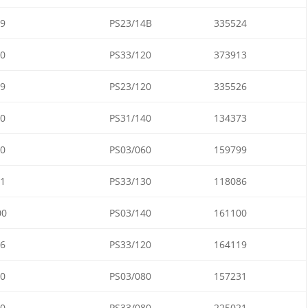
9
PS23/14B
335524
0
PS33/120
373913
9
PS23/120
335526
0
PS31/140
134373
0
PS03/060
159799
1
PS33/130
118086
00
PS03/140
161100
6
PS33/120
164119
0
PS03/080
157231
0
PS33/080
225021