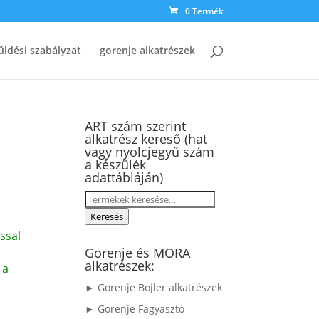
0 Termék
üldési szabályzat
gorenje alkatrészek
ART szám szerint
alkatrész kereső (hat
vagy nyolcjegyű szám
a készülék
adattábláján)
Keresés
a
Keresés
következőre:
ssal
Gorenje és MORA
alkatrészek:
 a
► Gorenje Bojler alkatrészek
► Gorenje Fagyasztó