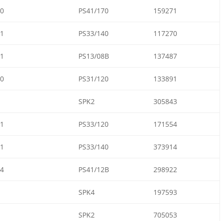
0
PS41/170
159271
1
PS33/140
117270
1
PS13/08B
137487
0
PS31/120
133891
SPK2
305843
1
PS33/120
171554
1
PS33/140
373914
4
PS41/12B
298922
SPK4
197593
SPK2
705053