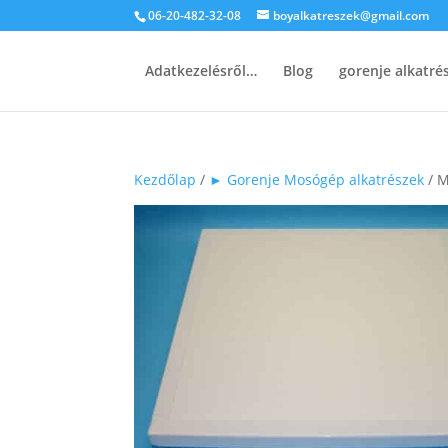
06-20-482-32-08
boyalkatreszek@gmail.com
Adatkezelésről…
Blog
gorenje alkatr
Kezdőlap
/
► Gorenje Mosógép alkatrészek
/ M