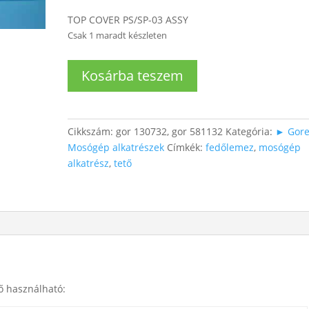
TOP COVER PS/SP-03 ASSY
Csak 1 maradt készleten
Mosógéptető
Kosárba teszem
(szárítógéphez
is)
mennyiség
Cikkszám:
gor 130732, gor 581132
Kategória:
► Gore
Mosógép alkatrészek
Címkék:
fedőlemez
,
mosógép
alkatrész
,
tető
ő használható: