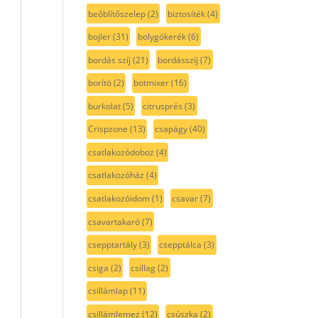
beőblítőszelep
(2)
biztosíték
(4)
bojler
(31)
bolygókerék
(6)
bordás szíj
(21)
bordásszíj
(7)
borító
(2)
botmixer
(16)
burkolat
(5)
citrusprés
(3)
Crispzone
(13)
csapágy
(40)
csatlakozódoboz
(4)
csatlakozóház
(4)
csatlakozóidom
(1)
csavar
(7)
csavartakaró
(7)
csepptartály
(3)
csepptálca
(3)
csiga
(2)
csillag
(2)
csillámlap
(11)
csillámlemez
(12)
csúszka
(2)