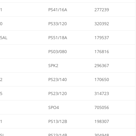
1
PS41/16A
277239
0
PS33/120
320392
5AL
PS51/18A
179537
1
PS03/080
176816
SPK2
296367
2
PS23/140
170650
5
PS23/120
314723
SPO4
705056
1
PS13/12B
198307
SL
PS23/14B
304948