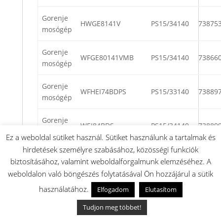
Gorenje
HWGE8141V
PS15/34140
73875
mosógép
Gorenje
WFGE80141VMB
PS15/34140
73866
mosógép
Gorenje
WFHEI74BDPS
PS15/33140
73889
mosógép
Gorenje
WEI84BDS
PS15/34140
73889
mosógép
Ez a weboldal sütiket használ. Sütiket használunk a tartalmak és
hirdetések személyre szabásához, közösségi funkciók
Gorenje
WEI84SCDPS
PS15/37142
73890
biztosításához, valamint weboldalforgalmunk elemzéséhez. A
mosógép
weboldalon való böngészés folytatásával Ön hozzájárul a sütik
Gorenje
használatához.
Elfogadom
Elutasítom
W60141GEVM/S
PS15/31140
73891
mosógép
Tudjon meg többet!