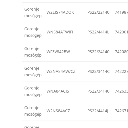
Gorenje
W2EIS74ADOK
PS22/22140
74198
mosógép
Gorenje
WNS84ATWIFI
PS22/4414L
74200
mosógép
Gorenje
WF3V842BW
PS22/24140
74208
mosógép
Gorenje
W2NA84AW/CZ
PS22/3414C
74222
mosógép
Gorenje
WNA84ACIS
PS22/34140
74263
mosógép
Gorenje
W2NS84ACZ
PS22/4414J
74267
mosógép
Gorenje