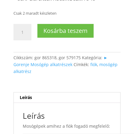
Csak 2 maradt készleten
Mosószerfiók
Kosárba teszem
fogadó
mennyiség
Cikkszám:
gor 865318, gor 579175
Kategória:
►
Gorenje Mosógép alkatrészek
Címkék:
fiók
,
mosógép
alkatrész
Leírás
Leírás
Mosógépek amihez a fiók fogadó megfelelő: