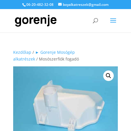
06-20-482-32-08
boyalkatreszek@gmail.com
Kezdőlap
/
► Gorenje Mosógép
alkatrészek
/ Mosószerfiók fogadó