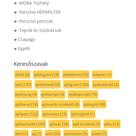
► MORA Tűzhely
► Porszívó HEPAFILTER
► Porszívó porzsák
► Tepsik és Sütőrácsok
►Csapágy
►Egyéb
Keresőszavak
ablak
(6)
ablakgumi
(18)
ablakkeret
(16)
adapter
(1)
ajtó
(137)
ajtóbimetál
(6)
ajtógumi
(102)
ajtóhatároló
(2)
ajtóhorog
(4)
ajtókampó
(4)
ajtókapcsoló
(18)
ajtókeret
(18)
ajtónyitás érzékelő
(6)
ajtónyitó
(49)
ajtópolc
(122)
ajtóretesz
(13)
ajtórögzítő
(1)
ajtótartozék
(205)
ajtózár
(34)
ajtó érzékelő
(9)
akku
(12)
akril
(1)
alj
(1)
alsó
(33)
aluminium
(5)
alátét
(7)