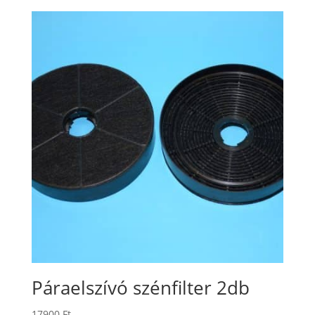
Páraelszívó szénfilter 2db
17900
Ft