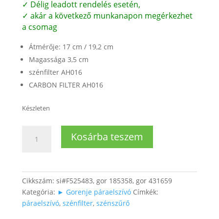
✓ Délig leadott rendelés esetén,
✓ akár a következő munkanapon megérkezhet
a csomag
Átmérője: 17 cm / 19,2 cm
Magassága 3,5 cm
szénfilter AH016
CARBON FILTER AH016
Készleten
Páraelszívó
Kosárba teszem
szénfilter
Ø190mm
AH016
mennyiség
Cikkszám:
si#F525483, gor 185358, gor 431659
Kategória:
► Gorenje páraelszívó
Címkék:
páraelszívó
,
szénfilter
,
szénszűrő