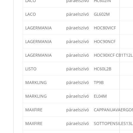
LACO
páraelszívó
HC602IN
LACO
páraelszívó
GL602M
LAGERMANIA
páraelszívó
HOC80VICF
LAGERMANIA
páraelszívó
HOC90NCF
LAGERMANIA
páraelszívó
HOC90XCF CB1T12L
LISTO
páraelszívó
HC60L2B
MARKLING
páraelszívó
TP9B
MARKLING
páraelszívó
EL04M
MAXFIRE
páraelszívó
CAPPANUAVAERGO
MAXFIRE
páraelszívó
SOTTOPENSILES13L