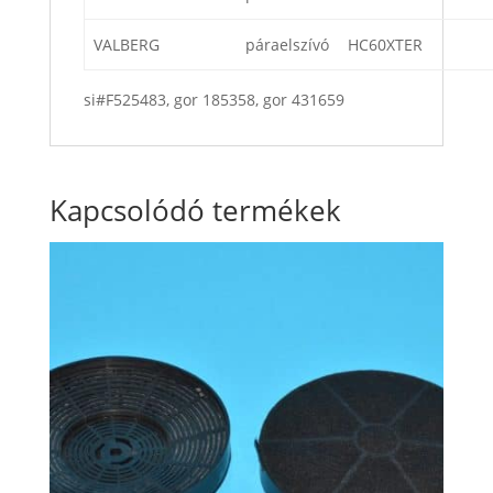
VALBERG
páraelszívó
HC60XTER
si#F525483, gor 185358, gor 431659
Kapcsolódó termékek