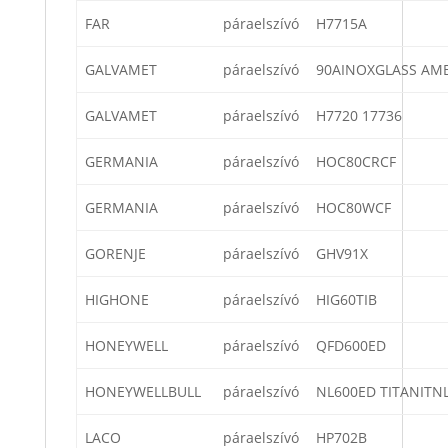
FAR
páraelszívó
H7715A
GALVAMET
páraelszívó
90AINOXGLASS AM
GALVAMET
páraelszívó
H7720 17736
GERMANIA
páraelszívó
HOC80CRCF
GERMANIA
páraelszívó
HOC80WCF
GORENJE
páraelszívó
GHV91X
HIGHONE
páraelszívó
HIG60TIB
HONEYWELL
páraelszívó
QFD600ED
HONEYWELLBULL
páraelszívó
NL600ED TITANITN
LACO
páraelszívó
HP702B