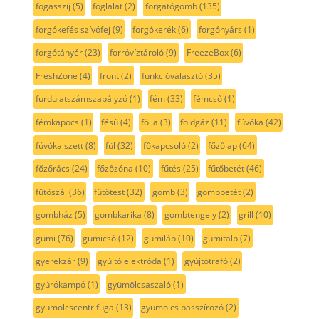
fogasszíj
(5)
foglalat
(2)
forgatógomb
(135)
forgókefés szívófej
(9)
forgókerék
(6)
forgónyárs
(1)
forgótányér
(23)
forróvíztároló
(9)
FreezeBox
(6)
FreshZone
(4)
front
(2)
funkcióválasztó
(35)
furdulatszámszabályzó
(1)
fém
(33)
fémcső
(1)
fémkapocs
(1)
fésű
(4)
fólia
(3)
földgáz
(11)
fúvóka
(42)
fúvóka szett
(8)
fül
(32)
főkapcsoló
(2)
főzőlap
(64)
főzőrács
(24)
főzőzóna
(10)
fűtés
(25)
fűtőbetét
(46)
fűtőszál
(36)
fűtőtest
(32)
gomb
(3)
gombbetét
(2)
gombház
(5)
gombkarika
(8)
gombtengely
(2)
grill
(10)
gumi
(76)
gumicső
(12)
gumiláb
(10)
gumitalp
(7)
gyerekzár
(9)
gyújtó elektróda
(1)
gyújtótrafó
(2)
gyúrókampó
(1)
gyümölcsaszaló
(1)
gyümölcscentrifuga
(13)
gyümölcs passzírozó
(2)