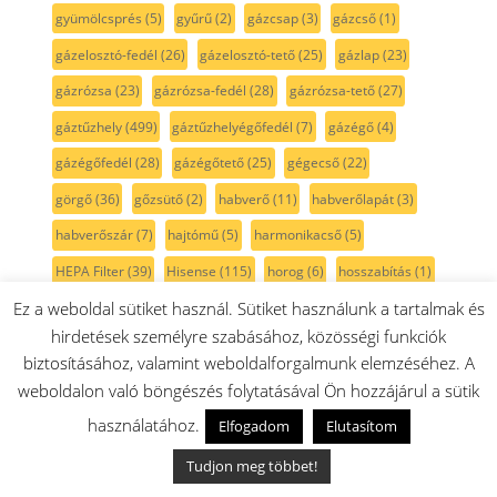
gyümölcsprés
(5)
gyűrű
(2)
gázcsap
(3)
gázcső
(1)
gázelosztó-fedél
(26)
gázelosztó-tető
(25)
gázlap
(23)
gázrózsa
(23)
gázrózsa-fedél
(28)
gázrózsa-tető
(27)
gáztűzhely
(499)
gáztűzhelyégőfedél
(7)
gázégő
(4)
gázégőfedél
(28)
gázégőtető
(25)
gégecső
(22)
görgő
(36)
gőzsütő
(2)
habverő
(11)
habverőlapát
(3)
habverőszár
(7)
hajtómű
(5)
harmonikacső
(5)
HEPA Filter
(39)
Hisense
(115)
horog
(6)
hosszabítás
(1)
Ez a weboldal sütiket használ. Sütiket használunk a tartalmak és
hosszbordás szíj
(21)
hosszbordásszíj
(6)
hurkatöltő
(1)
hirdetések személyre szabásához, közösségi funkciók
három szintes
(3)
hátfal
(1)
hátlap
(2)
házrész
(6)
biztosításához, valamint weboldalforgalmunk elemzéséhez. A
húsdaráló
(14)
húshőmérő
(3)
hüvely
(2)
hőcserélő
(2)
weboldalon való böngészés folytatásával Ön hozzájárul a sütik
hőelem
(1)
hőfokszabályzó
(48)
hőkorlátozó
(3)
használatához.
Elfogadom
Elutasítom
hőmérsékletszabályozó
(13)
hőmérsékletszabályzó
(15)
Tudjon meg többet!
hőmérő
(8)
hőállógumi
(9)
hőálló izzó
(4)
hőállóüveg
(18)