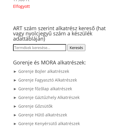
Elfogyott
ART szám szerint alkatrész kereső (hat
vagy nyolcjegyű szám a készülék
adattábláján)
Keresés
Keresés
a
következőre:
Gorenje és MORA alkatrészek:
► Gorenje Bojler alkatrészek
► Gorenje Fagyasztó Alkatrészek
► Gorenje főzőlap alkatrészek
► Gorenje Gáztűzhely Alkatrészek
► Gorenje Gőzsütők
► Gorenje Hűtő alkatrészek
► Gorenje Kenyérsütő alkatrészek