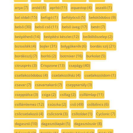
anya
(7)
anód
(4)
aprító
(11)
aquastop
(4)
aszaló
(1)
bal oldali
(15)
befogó
(1)
befolyócső
(5)
bekötődoboz
(9)
belső
(30)
belső cső
(11)
belső üveg
(17)
betét
(7)
beépíthető
(14)
beépítési készlet
(12)
beőblítőszelep
(2)
biztosíték
(4)
bojler
(31)
bolygókerék
(6)
bordás szíj
(21)
bordásszíj
(7)
borító
(2)
botmixer
(16)
burkolat
(5)
citrusprés
(3)
Crispzone
(13)
csapágy
(40)
csatlakozódoboz
(4)
csatlakozóház
(4)
csatlakozóidom
(1)
csavar
(7)
csavartakaró
(7)
csepptartály
(3)
csepptálca
(3)
csiga
(2)
csillag
(2)
csillámlap
(11)
csillámlemez
(12)
csúszka
(2)
cső
(49)
csőbilincs
(6)
csőcsatlakozó
(4)
csőcsonk
(3)
csőtoldat
(1)
Cyclonic
(7)
dagasztó
(10)
dagasztólapát
(5)
dagasztószár
(8)