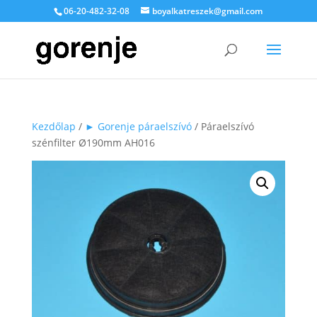
06-20-482-32-08
boyalkatreszek@gmail.com
Kezdőlap
/
► Gorenje páraelszívó
/ Páraelszívó
szénfilter Ø190mm AH016