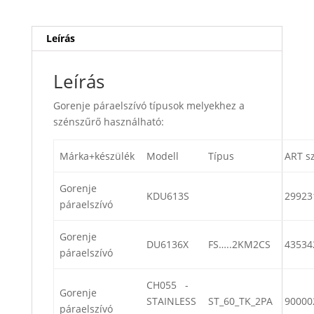
Leírás
Leírás
Gorenje páraelszívó típusok melyekhez a
szénszűrő használható:
Márka+készülék
Modell
Típus
ART s
Gorenje
KDU613S
29923
páraelszívó
Gorenje
DU6136X
FS…..2KM2CS
43534
páraelszívó
CH055 -
Gorenje
STAINLESS
ST_60_TK_2PA
90000
páraelszívó