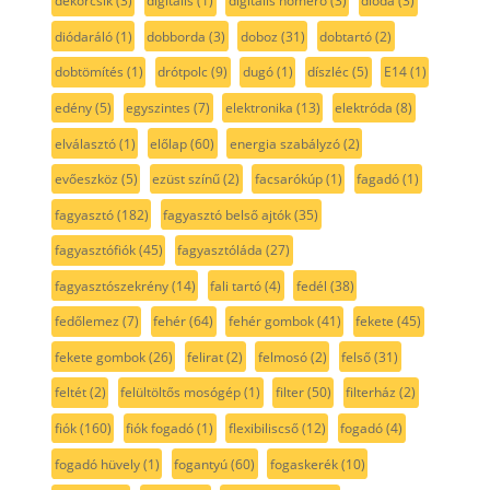
dekorcsík
(3)
digitális
(1)
digitális hőmérő
(3)
dióda
(3)
diódaráló
(1)
dobborda
(3)
doboz
(31)
dobtartó
(2)
dobtömítés
(1)
drótpolc
(9)
dugó
(1)
díszléc
(5)
E14
(1)
edény
(5)
egyszintes
(7)
elektronika
(13)
elektróda
(8)
elválasztó
(1)
előlap
(60)
energia szabályzó
(2)
evőeszköz
(5)
ezüst színű
(2)
facsarókúp
(1)
fagadó
(1)
fagyasztó
(182)
fagyasztó belső ajtók
(35)
fagyasztófiók
(45)
fagyasztóláda
(27)
fagyasztószekrény
(14)
fali tartó
(4)
fedél
(38)
fedőlemez
(7)
fehér
(64)
fehér gombok
(41)
fekete
(45)
fekete gombok
(26)
felirat
(2)
felmosó
(2)
felső
(31)
feltét
(2)
felültöltős mosógép
(1)
filter
(50)
filterház
(2)
fiók
(160)
fiók fogadó
(1)
flexibiliscső
(12)
fogadó
(4)
fogadó hüvely
(1)
fogantyú
(60)
fogaskerék
(10)