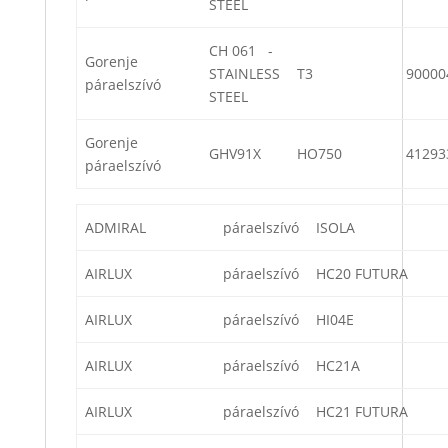
STEEL
CH 061 -
Gorenje
STAINLESS
T3
90000
páraelszívó
STEEL
Gorenje
GHV91X
HO750
41293
páraelszívó
ADMIRAL
páraelszívó
ISOLA
AIRLUX
páraelszívó
HC20 FUTURA
AIRLUX
páraelszívó
HI04E
AIRLUX
páraelszívó
HC21A
AIRLUX
páraelszívó
HC21 FUTURA