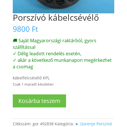
Porszívó kábelcsévélő
9800
Ft
🚚 Saját Magyarországi raktárból, gyors
szállítással
✓ Délig leadott rendelés esetén,
✓ akár a következő munkanapon megérkezhet
a csomag
kábelfelcsévélő KPL
Csak 1 maradt készleten
Porszívó
Kosárba teszem
kábelcsévélő
mennyiség
Cikkszám:
gor 492838
Kategória:
► Gorenje Porszívó