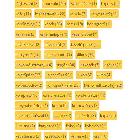
jégkészítő
(3)
kapcsoló
(40)
kapcsolósor
(1)
kapocs
(2)
kefe
(11)
kefésszívófej
(22)
kehely
(3)
kenyérsütő
(12)
kenőanyag
(1)
kerek
(28)
keret
(18)
keringtető
(1)
kerámia
(3)
kerámialap
(14)
keverőlapát
(4)
keverőszár
(2)
keverőtál
(3)
kezelő panel
(11)
kifolyócső
(16)
kijelző panel
(1)
kilincs
(30)
kinyomó szivattyú
(4)
kisgép
(34)
kiskerék
(7)
kisállat
(1)
kivetőpánt
(23)
kivezető cső
(1)
klixon
(4)
klíma
(4)
kolbásztöltő
(2)
kombinált kefe
(23)
kombináltszívófej
(22)
komplett
(16)
kompresszor
(4)
kondenzátor
(14)
konyhai mérleg
(1)
korlát
(6)
koronafűtés
(3)
koszorú fűtőszál
(3)
kosár
(34)
kosársín
(3)
kupak
(5)
kuplung
(8)
kutyaszőr
(1)
kábel
(9)
kábeldob
(1)
kávédaráló
(3)
kávéfőző
(1)
kémény
(1)
kés
(16)