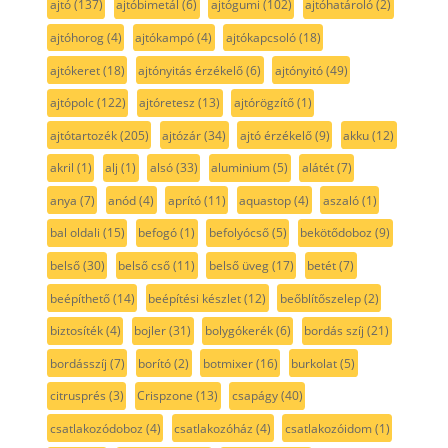
ajtó
(137)
ajtóbimetál
(6)
ajtógumi
(102)
ajtóhatároló
(2)
ajtóhorog
(4)
ajtókampó
(4)
ajtókapcsoló
(18)
ajtókeret
(18)
ajtónyitás érzékelő
(6)
ajtónyitó
(49)
ajtópolc
(122)
ajtóretesz
(13)
ajtórögzítő
(1)
ajtótartozék
(205)
ajtózár
(34)
ajtó érzékelő
(9)
akku
(12)
akril
(1)
alj
(1)
alsó
(33)
aluminium
(5)
alátét
(7)
anya
(7)
anód
(4)
aprító
(11)
aquastop
(4)
aszaló
(1)
bal oldali
(15)
befogó
(1)
befolyócső
(5)
bekötődoboz
(9)
belső
(30)
belső cső
(11)
belső üveg
(17)
betét
(7)
beépíthető
(14)
beépítési készlet
(12)
beőblítőszelep
(2)
biztosíték
(4)
bojler
(31)
bolygókerék
(6)
bordás szíj
(21)
bordásszíj
(7)
borító
(2)
botmixer
(16)
burkolat
(5)
citrusprés
(3)
Crispzone
(13)
csapágy
(40)
csatlakozódoboz
(4)
csatlakozóház
(4)
csatlakozóidom
(1)