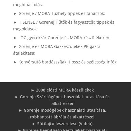
meghibásodás:
► Gorenje / MORA Tűzhely tippek és tanácsok:
► HISENSE / Gorenej Hűtők és fagyasztók: tippek és
megoldások:
► LOC gyerekzár Gorenje és MORA készülékeken:
► Gorenje és MORA Gázkészülékek PB gázra
átalakítása:
► Kenyérsütő bordásszíjak: Hossz és szélesség infók
► 2008 előtti MORA készülékek
► Gorenje Szárítógépek használati utasítása és
alkatrészei
► Gorenje mosógépek használati utasítása,
robbantott ábrája és alkatrészei
► Sütőajtó leszerelése (Videó)
► Gorenje beépíthető készülékek használati