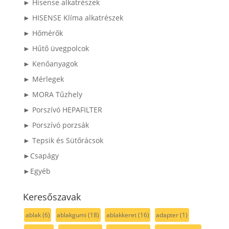
► Hisense alkatrészek
► HISENSE Klíma alkatrészek
► Hőmérők
► Hűtő üvegpolcok
► Kenőanyagok
► Mérlegek
► MORA Tűzhely
► Porszívó HEPAFILTER
► Porszívó porzsák
► Tepsik és Sütőrácsok
►Csapágy
►Egyéb
Keresőszavak
ablak
(6)
ablakgumi
(18)
ablakkeret
(16)
adapter
(1)