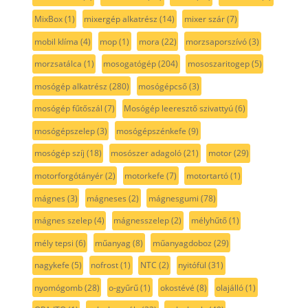
MixBox
(1)
mixergép alkatrész
(14)
mixer szár
(7)
mobil klíma
(4)
mop
(1)
mora
(22)
morzsaporszívó
(3)
morzsatálca
(1)
mosogatógép
(204)
mososzaritogep
(5)
mosógép alkatrész
(280)
mosógépcső
(3)
mosógép fűtőszál
(7)
Mosógép leeresztő szivattyú
(6)
mosógépszelep
(3)
mosógépszénkefe
(9)
mosógép szíj
(18)
mosószer adagoló
(21)
motor
(29)
motorforgótányér
(2)
motorkefe
(7)
motortartó
(1)
mágnes
(3)
mágneses
(2)
mágnesgumi
(78)
mágnes szelep
(4)
mágnesszelep
(2)
mélyhűtő
(1)
mély tepsi
(6)
műanyag
(8)
műanyagdoboz
(29)
nagykefe
(5)
nofrost
(1)
NTC
(2)
nyitófül
(31)
nyomógomb
(28)
o-gyűrű
(1)
okostévé
(8)
olajálló
(1)