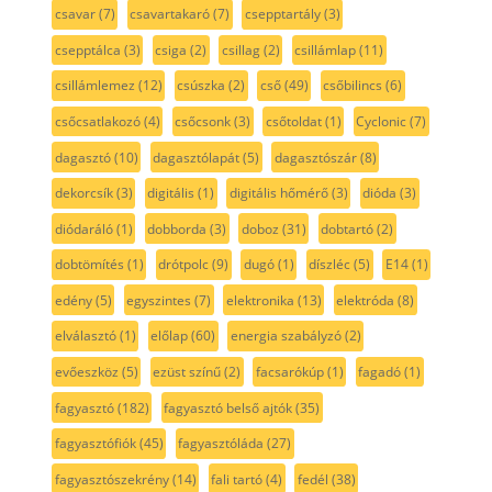
csavar
(7)
csavartakaró
(7)
csepptartály
(3)
csepptálca
(3)
csiga
(2)
csillag
(2)
csillámlap
(11)
csillámlemez
(12)
csúszka
(2)
cső
(49)
csőbilincs
(6)
csőcsatlakozó
(4)
csőcsonk
(3)
csőtoldat
(1)
Cyclonic
(7)
dagasztó
(10)
dagasztólapát
(5)
dagasztószár
(8)
dekorcsík
(3)
digitális
(1)
digitális hőmérő
(3)
dióda
(3)
diódaráló
(1)
dobborda
(3)
doboz
(31)
dobtartó
(2)
dobtömítés
(1)
drótpolc
(9)
dugó
(1)
díszléc
(5)
E14
(1)
edény
(5)
egyszintes
(7)
elektronika
(13)
elektróda
(8)
elválasztó
(1)
előlap
(60)
energia szabályzó
(2)
evőeszköz
(5)
ezüst színű
(2)
facsarókúp
(1)
fagadó
(1)
fagyasztó
(182)
fagyasztó belső ajtók
(35)
fagyasztófiók
(45)
fagyasztóláda
(27)
fagyasztószekrény
(14)
fali tartó
(4)
fedél
(38)