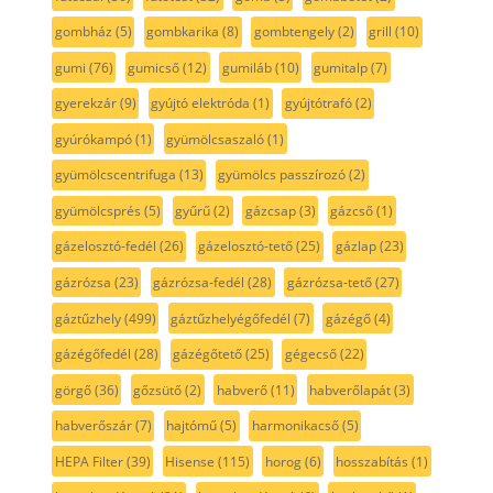
gombház
(5)
gombkarika
(8)
gombtengely
(2)
grill
(10)
gumi
(76)
gumicső
(12)
gumiláb
(10)
gumitalp
(7)
gyerekzár
(9)
gyújtó elektróda
(1)
gyújtótrafó
(2)
gyúrókampó
(1)
gyümölcsaszaló
(1)
gyümölcscentrifuga
(13)
gyümölcs passzírozó
(2)
gyümölcsprés
(5)
gyűrű
(2)
gázcsap
(3)
gázcső
(1)
gázelosztó-fedél
(26)
gázelosztó-tető
(25)
gázlap
(23)
gázrózsa
(23)
gázrózsa-fedél
(28)
gázrózsa-tető
(27)
gáztűzhely
(499)
gáztűzhelyégőfedél
(7)
gázégő
(4)
gázégőfedél
(28)
gázégőtető
(25)
gégecső
(22)
görgő
(36)
gőzsütő
(2)
habverő
(11)
habverőlapát
(3)
habverőszár
(7)
hajtómű
(5)
harmonikacső
(5)
HEPA Filter
(39)
Hisense
(115)
horog
(6)
hosszabítás
(1)