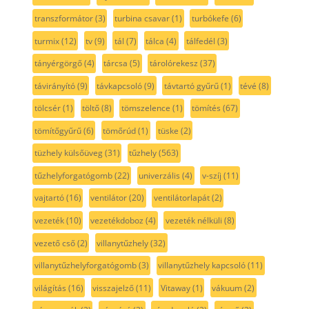
transzformátor
(3)
turbina csavar
(1)
turbókefe
(6)
turmix
(12)
tv
(9)
tál
(7)
tálca
(4)
tálfedél
(3)
tányérgörgő
(4)
tárcsa
(5)
tárolórekesz
(37)
távirányító
(9)
távkapcsoló
(9)
távtartó gyűrű
(1)
tévé
(8)
tölcsér
(1)
töltő
(8)
tömszelence
(1)
tömítés
(67)
tömítőgyűrű
(6)
tömőrúd
(1)
tüske
(2)
tüzhely külsőüveg
(31)
tűzhely
(563)
tűzhelyforgatógomb
(22)
univerzális
(4)
v-szíj
(11)
vajtartó
(16)
ventilátor
(20)
ventilátorlapát
(2)
vezeték
(10)
vezetékdoboz
(4)
vezeték nélküli
(8)
vezető cső
(2)
villanytűzhely
(32)
villanytűzhelyforgatógomb
(3)
villanytűzhely kapcsoló
(11)
világítás
(16)
visszajelző
(11)
Vitaway
(1)
vákuum
(2)