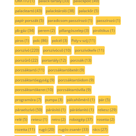
ORA ITO
(1)
palack-tartály
(33)
palackpolc
(49)
palacktartó
(43)
palacktároló
(38)
palackőr
(5)
papír porszák
(5)
paradicsom passzírozó
(1)
passzírozó
(1)
pb-gáz
(34)
perem
(2)
pillangószelep
(3)
pirolitikus
(1)
piros
(1)
polc
(86)
polcél
(3)
Poly-v szíj
(11)
porszívó
(220)
porszívócső
(10)
porszívókefe
(11)
porszűrő
(22)
portartály
(12)
porzsák
(13)
porzsáktartó
(11)
porzsáktartóbetét
(9)
porzsáktartóegység
(9)
porzsáktartóidom
(9)
porzsáktartókeret
(10)
porzsáktartóvilla
(9)
programóra
(7)
pumpa
(3)
pálcahőmérő
(1)
pár
(5)
páraelszívó
(50)
párásító
(1)
párátlanító
(1)
rekesz
(29)
relé
(5)
retesz
(1)
retro
(2)
robotgép
(37)
rosetta
(2)
rozetta
(11)
rugó
(20)
rugós-zsanér
(33)
rács
(27)