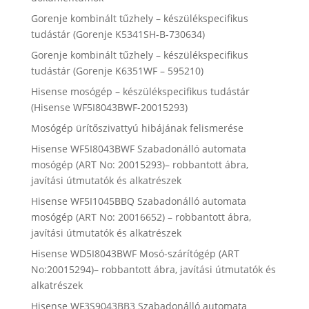
Gorenje kombinált tűzhely – készülékspecifikus
tudástár (Gorenje K5341SH-B-730634)
Gorenje kombinált tűzhely – készülékspecifikus
tudástár (Gorenje K6351WF – 595210)
Hisense mosógép – készülékspecifikus tudástár
(Hisense WF5I8043BWF-20015293)
Mosógép ürítőszivattyú hibájának felismerése
Hisense WF5I8043BWF Szabadonálló automata
mosógép (ART No: 20015293)– robbantott ábra,
javítási útmutatók és alkatrészek
Hisense WF5I1045BBQ Szabadonálló automata
mosógép (ART No: 20016652) – robbantott ábra,
javítási útmutatók és alkatrészek
Hisense WD5I8043BWF Mosó-szárítógép (ART
No:20015294)– robbantott ábra, javítási útmutatók és
alkatrészek
Hisense WF3S9043BB3 Szabadonálló automata