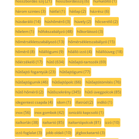
hosszbordás szíj
(21)
hosszbordásszíj
(6)
hurkatöltő
(1)
három szintes
(3)
hátfal
(1)
hátlap
(2)
házrész
(6)
húsdaráló
(14)
húshőmérő
(3)
hüvely
(2)
hőcserélő
(2)
hőelem
(1)
hőfokszabályzó
(48)
hőkorlátozó
(3)
hőmérsékletszabályozó
(13)
hőmérsékletszabályzó
(15)
hőmérő
(8)
hőállógumi
(9)
hőálló izzó
(4)
hőállóüveg
(18)
hőérzékelő
(17)
hűtő
(634)
hűtőajtó-tartozék
(69)
hűtőajtó fogantyúk
(23)
hűtőajtógumi
(77)
hűtőajtógumik
(46)
hűtőajtópolc
(66)
hűtőajtótömítés
(76)
hűtő hőmérő
(2)
hűtőszekrény
(345)
hűtő üvegpolcok
(85)
idegentest csapda
(4)
idom
(1)
illatrúd
(2)
indító
(1)
inox
(56)
inox gombok
(42)
ionizáló kapcsoló
(1)
italkorlát
(38)
italtartó
(85)
italtartópolcok
(81)
izzó
(10)
izzó foglalat
(3)
jobb oldali
(10)
jégkockatartó
(3)