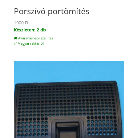
Porszívó portömítés
1900
Ft
Készleten: 2 db
🚚 Akár másnapi szállítás
✅ Magyar raktárról