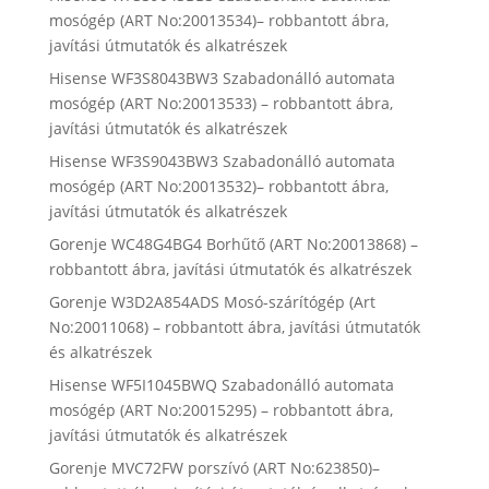
mosógép (ART No:20013534)– robbantott ábra,
javítási útmutatók és alkatrészek
Hisense WF3S8043BW3 Szabadonálló automata
mosógép (ART No:20013533) – robbantott ábra,
javítási útmutatók és alkatrészek
Hisense WF3S9043BW3 Szabadonálló automata
mosógép (ART No:20013532)– robbantott ábra,
javítási útmutatók és alkatrészek
Gorenje WC48G4BG4 Borhűtő (ART No:20013868) –
robbantott ábra, javítási útmutatók és alkatrészek
Gorenje W3D2A854ADS Mosó-szárítógép (Art
No:20011068) – robbantott ábra, javítási útmutatók
és alkatrészek
Hisense WF5I1045BWQ Szabadonálló automata
mosógép (ART No:20015295) – robbantott ábra,
javítási útmutatók és alkatrészek
Gorenje MVC72FW porszívó (ART No:623850)–