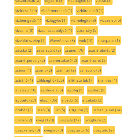
vászonzsák
(2)
végzáró
(3)
vízadagoló
(2)
vízcső
(3)
vízforraló
(4)
vízkőmentesítő
(1)
vízkőtelenítő
(1)
vízleengedő
(1)
vízlágyító
(1)
vízmelegítő
(8)
vízszelep
(5)
vízszint
(3)
vízszintszabályzó
(1)
víztartály
(5)
vízváltó szelep
(1)
WaveActive
(8)
wok
(10)
xtraspace
(1)
zacskó
(2)
zavarszűrő
(2)
zsanér
(76)
zsanéralátét
(2)
zsanérpersely
(2)
zsanértakaró
(2)
zsanértartó
(2)
zsinór
(1)
zsomp
(2)
zsírfilter
(2)
zsírszűrő
(6)
zsírálló
(1)
zöldségfiók
(50)
állítható láb
(7)
áramlás
(1)
átlátszó
(16)
égőfedél
(35)
égőfej
(1)
égőház
(9)
égőtető
(27)
ékszíj
(36)
élvédő
(5)
érzékelő
(3)
óraház
(2)
úszó
(3)
üst
(5)
üstgumi
(2)
üstszáj gumi
(14)
ütköző
(2)
üveg
(123)
üvegajtó
(17)
üvegbúra
(2)
üvegkehely
(3)
üveglap
(3)
üvegtartó
(6)
üvegtető
(2)