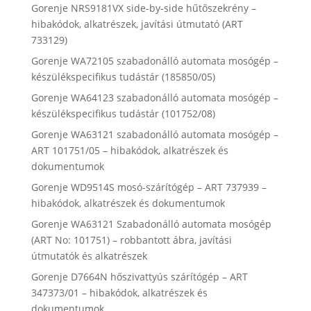
Gorenje NRS9181VX side-by-side hűtőszekrény –
hibakódok, alkatrészek, javítási útmutató (ART
733129)
Gorenje WA72105 szabadonálló automata mosógép –
készülékspecifikus tudástár (185850/05)
Gorenje WA64123 szabadonálló automata mosógép –
készülékspecifikus tudástár (101752/08)
Gorenje WA63121 szabadonálló automata mosógép –
ART 101751/05 – hibakódok, alkatrészek és
dokumentumok
Gorenje WD9514S mosó-szárítógép – ART 737939 –
hibakódok, alkatrészek és dokumentumok
Gorenje WA63121 Szabadonálló automata mosógép
(ART No: 101751) – robbantott ábra, javítási
útmutatók és alkatrészek
Gorenje D7664N hőszivattyús szárítógép – ART
347373/01 – hibakódok, alkatrészek és
dokumentumok