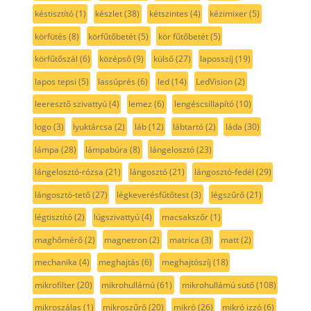
késtisztító
(1)
készlet
(38)
kétszintes
(4)
kézimixer
(5)
körfütés
(8)
körfűtőbetét
(5)
kör fűtőbetét
(5)
körfűtőszál
(6)
középső
(9)
külső
(27)
laposszíj
(19)
lapos tepsi
(5)
lassúprés
(6)
led
(14)
LedVision
(2)
leeresztő szivattyú
(4)
lemez
(6)
lengéscsillapító
(10)
logo
(3)
lyuktárcsa
(2)
láb
(12)
lábtartó
(2)
láda
(30)
lámpa
(28)
lámpabúra
(8)
lángelosztó
(23)
lángelosztó-rózsa
(21)
lángosztó
(21)
lángosztó-fedél
(29)
lángosztó-tető
(27)
légkeverésfűtőtest
(3)
légszűrő
(21)
légtisztító
(2)
lúgszivattyú
(4)
macsakszőr
(1)
maghőmérő
(2)
magnetron
(2)
matrica
(3)
matt
(2)
mechanika
(4)
meghajtás
(6)
meghajtószíj
(18)
mikrofilter
(20)
mikrohullámú
(61)
mikrohullámú sütő
(108)
mikroszálas
(1)
mikroszűrő
(20)
mikró
(26)
mikró izzó
(6)