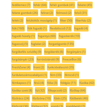
fedőlemez
(7)
fehér
(64)
fehér gombok
(41)
fekete
(45)
fekete gombok
(26)
felirat
(2)
felmosó
(2)
felső
(31)
feltét
(2)
felültöltős mosógép
(1)
filter
(50)
filterház
(2)
fiók
(160)
fiók fogadó
(1)
flexibiliscső
(12)
fogadó
(4)
fogadó hüvely
(1)
fogantyú
(60)
fogaskerék
(10)
fogasszíj
(5)
foglalat
(2)
forgatógomb
(135)
forgókefés szívófej
(9)
forgókerék
(6)
forgónyárs
(1)
forgótányér
(23)
forróvíztároló
(9)
FreezeBox
(6)
FreshZone
(4)
front
(2)
funkcióválasztó
(35)
furdulatszámszabályzó
(1)
fém
(33)
fémcső
(1)
fémkapocs
(1)
fésű
(4)
fólia
(3)
földgáz
(11)
fúvóka
(42)
fúvóka szett
(8)
fül
(32)
főkapcsoló
(2)
főzőlap
(64)
főzőrács
(24)
főzőzóna
(10)
fűtés
(25)
fűtőbetét
(46)
fűtőszál
(36)
fűtőtest
(32)
gomb
(3)
gombbetét
(2)