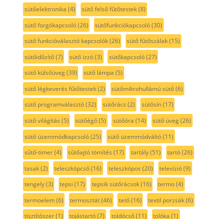
sütőelektronika
(4)
sütő felső fűtőtestek
(8)
sütő forgókapcsoló
(26)
sütőfunkciókapcsoló
(30)
sütő funkcióválasztó kapcsolók
(26)
sütő fűtőszálak
(15)
sütőidőzítő
(7)
sütő izzó
(3)
sütőkapcsoló
(27)
sütő külsőüveg
(39)
sütő lámpa
(5)
sütő légkeverés fűtőtestek
(2)
sütőmikrohullámú sütő
(6)
sütő programválasztó
(32)
sütőrács
(2)
sütősín
(17)
sütő világítás
(5)
sütőégő
(5)
sütőóra
(14)
sütő üveg
(26)
sütő üzemmódkapcsoló
(25)
sütő üzemmódváltó
(11)
sűtő-timer
(4)
sűtőajtó tömítés
(17)
tartály
(51)
tartó
(26)
tasak
(2)
teleszkópcső
(16)
teleszkópos
(20)
televízió
(9)
tengely
(3)
tepsi
(17)
tepsik sütőrácsok
(16)
termo
(4)
termoelem
(6)
termosztát
(46)
tető
(16)
textil porzsák
(6)
tisztítószer
(1)
tojástartó
(7)
toldócső
(11)
tolóka
(1)