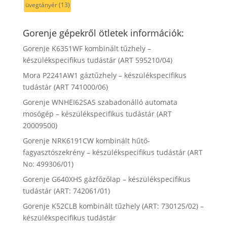
üvegtányér
(13)
Gorenje gépekről ötletek információk:
Gorenje K6351WF kombinált tűzhely –
készülékspecifikus tudástár (ART 595210/04)
Mora P2241AW1 gáztűzhely – készülékspecifikus
tudástár (ART 741000/06)
Gorenje WNHEI62SAS szabadonálló automata
mosógép – készülékspecifikus tudástár (ART
20009500)
Gorenje NRK6191CW kombinált hűtő-
fagyasztószekrény – készülékspecifikus tudástár (ART
No: 499306/01)
Gorenje G640XHS gázfőzőlap – készülékspecifikus
tudástár (ART: 742061/01)
Gorenje K52CLB kombinált tűzhely (ART: 730125/02) –
készülékspecifikus tudástár