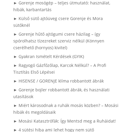
► Gorenje mosógép – teljes útmutató: használat,
hibák, karbantartás
► Külső sütő ajtóüveg csere Gorenje és Mora
sütőknél
► Gorenje hűtő ajtógumi csere házilag – így
spórolhatsz tízezreket szerviz nélkül (Könnyen
cserélhető (hornyos) kivitel)
► Gyakran Ismételt Kérdések (GYIK)
► Ragyogó Gázfőzőlap, Karcok Nélkül? – A Profi
Tisztítás Első Lépései
► HISENSE / GORENJE klíma robbantott ábrák
► Gorenje bojler robbantott ábrák, és használati
utasítások
► Miért károsodnak a ruhák mosás közben? – Mosási
hibák és megoldásaik
► Mosási Katasztrófák: Így Mentsd meg a Ruháidat!
► 4 sütési hiba ami lehet hogy nem sütő