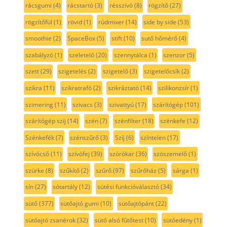
rácsgumi
(4)
rácstartó
(3)
résszívó
(8)
rögzítő
(27)
rögzítőfül
(1)
rövid
(1)
rúdmixer
(14)
side by side
(53)
smoothie
(2)
SpaceBox
(5)
stift
(10)
sutő hőmérő
(4)
szabályzó
(1)
szeletelő
(20)
szennytálca
(1)
szenzor
(5)
szett
(29)
szigetelés
(2)
szigetelő
(3)
szigetelőcsík
(2)
szikra
(11)
szikratrafó
(2)
szikráztató
(14)
szilikonzsír
(1)
szimering
(11)
szivacs
(3)
szivattyú
(17)
szárítógép
(101)
szárítógép szíj
(14)
szén
(7)
szénfilter
(18)
szénkefe
(12)
Szénkefék
(7)
szénszűrő
(3)
Szíj
(6)
színtelen
(17)
szívócső
(11)
szívófej
(39)
szórókar
(36)
szöszemelő
(1)
szürke
(8)
szűkítő
(2)
szűrő
(97)
szűrőház
(5)
sárga
(1)
sín
(27)
sótartály
(12)
sütési funkcióválasztó
(34)
sütő
(377)
sütőajtó gumi
(10)
sütőajtópánt
(22)
sütőajtó zsanérok
(32)
sütő alsó fűtőtest
(10)
sütőedény
(1)