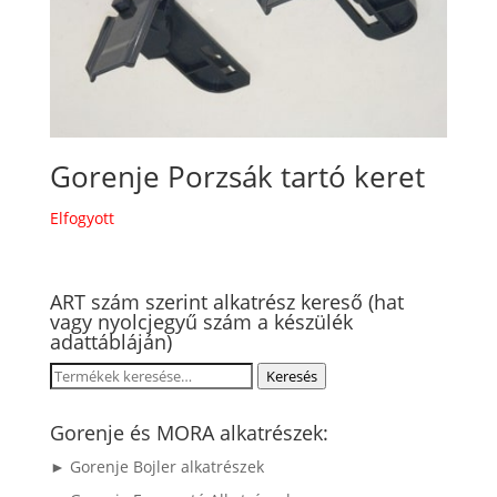
Gorenje Porzsák tartó keret
Elfogyott
ART szám szerint alkatrész kereső (hat
vagy nyolcjegyű szám a készülék
adattábláján)
Keresés
Keresés
a
következőre:
Gorenje és MORA alkatrészek:
► Gorenje Bojler alkatrészek