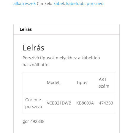
alkatrészek
Címkék:
kábel
,
kábeldob
,
porszívó
Leírás
Leírás
Porszívó típusok melyekhez a kábeldob
használható:
ART
Modell
Típus
szám
Gorenje
VCEB21DWB
KB8009A
474333
porszívó
gor 492838