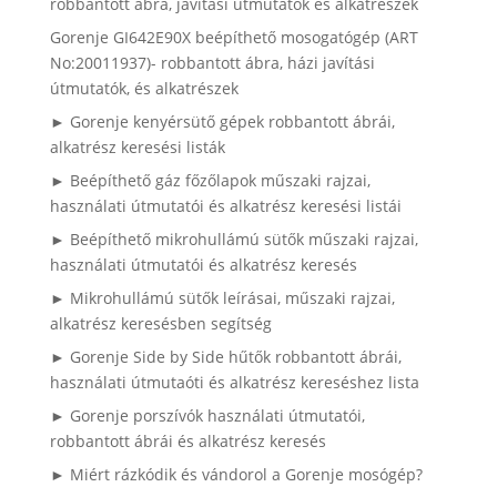
robbantott ábra, javítási útmutatók és alkatrészek
Gorenje GI642E90X beépíthető mosogatógép (ART
No:20011937)- robbantott ábra, házi javítási
útmutatók, és alkatrészek
► Gorenje kenyérsütő gépek robbantott ábrái,
alkatrész keresési listák
► Beépíthető gáz főzőlapok műszaki rajzai,
használati útmutatói és alkatrész keresési listái
► Beépíthető mikrohullámú sütők műszaki rajzai,
használati útmutatói és alkatrész keresés
► Mikrohullámú sütők leírásai, műszaki rajzai,
alkatrész keresésben segítség
► Gorenje Side by Side hűtők robbantott ábrái,
használati útmutaóti és alkatrész kereséshez lista
► Gorenje porszívók használati útmutatói,
robbantott ábrái és alkatrész keresés
► Miért rázkódik és vándorol a Gorenje mosógép?