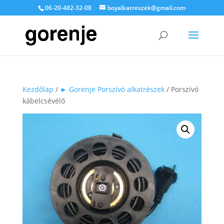
06-20-482-32-08
boyalkatreszek@gmail.com
Kezdőlap
/
► Gorenje Porszívó alkatrészek
/ Porszívó
kábelcsévélő