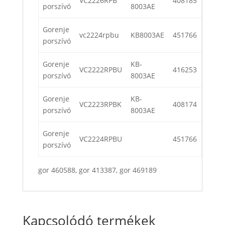
VC2226RPB
408185
porszívó
8003AE
Gorenje
vc2224rpbu
KB8003AE
451766
porszívó
Gorenje
KB-
VC2222RPBU
416253
porszívó
8003AE
Gorenje
KB-
VC2223RPBK
408174
porszívó
8003AE
Gorenje
VC2224RPBU
451766
porszívó
gor 460588, gor 413387, gor 469189
Kapcsolódó termékek