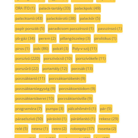
ORA ITO
(1)
palack-tartály
(33)
palackpolc
(49)
palacktartó
(43)
palacktároló
(38)
palackőr
(5)
papír porszák
(5)
paradicsom passzírozó
(1)
passzírozó
(1)
pb-gáz
(34)
perem
(2)
pillangószelep
(3)
pirolitikus
(1)
piros
(1)
polc
(86)
polcél
(3)
Poly-v szíj
(11)
porszívó
(220)
porszívócső
(10)
porszívókefe
(11)
porszűrő
(22)
portartály
(12)
porzsák
(13)
porzsáktartó
(11)
porzsáktartóbetét
(9)
porzsáktartóegység
(9)
porzsáktartóidom
(9)
porzsáktartókeret
(10)
porzsáktartóvilla
(9)
programóra
(7)
pumpa
(3)
pálcahőmérő
(1)
pár
(5)
páraelszívó
(50)
párásító
(1)
párátlanító
(1)
rekesz
(29)
relé
(5)
retesz
(1)
retro
(2)
robotgép
(37)
rosetta
(2)