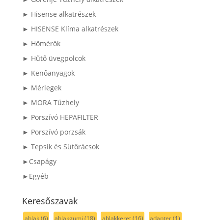
► Hisense alkatrészek
► HISENSE Klíma alkatrészek
► Hőmérők
► Hűtő üvegpolcok
► Kenőanyagok
► Mérlegek
► MORA Tűzhely
► Porszívó HEPAFILTER
► Porszívó porzsák
► Tepsik és Sütőrácsok
►Csapágy
►Egyéb
Keresőszavak
ablak
(6)
ablakgumi
(18)
ablakkeret
(16)
adapter
(1)