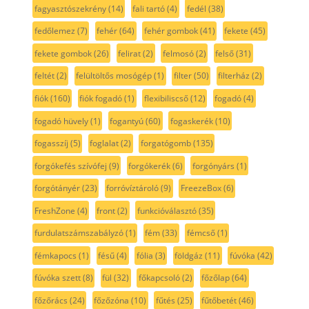
fagyasztószekrény
(14)
fali tartó
(4)
fedél
(38)
fedőlemez
(7)
fehér
(64)
fehér gombok
(41)
fekete
(45)
fekete gombok
(26)
felirat
(2)
felmosó
(2)
felső
(31)
feltét
(2)
felültöltős mosógép
(1)
filter
(50)
filterház
(2)
fiók
(160)
fiók fogadó
(1)
flexibiliscső
(12)
fogadó
(4)
fogadó hüvely
(1)
fogantyú
(60)
fogaskerék
(10)
fogasszíj
(5)
foglalat
(2)
forgatógomb
(135)
forgókefés szívófej
(9)
forgókerék
(6)
forgónyárs
(1)
forgótányér
(23)
forróvíztároló
(9)
FreezeBox
(6)
FreshZone
(4)
front
(2)
funkcióválasztó
(35)
furdulatszámszabályzó
(1)
fém
(33)
fémcső
(1)
fémkapocs
(1)
fésű
(4)
fólia
(3)
földgáz
(11)
fúvóka
(42)
fúvóka szett
(8)
fül
(32)
főkapcsoló
(2)
főzőlap
(64)
főzőrács
(24)
főzőzóna
(10)
fűtés
(25)
fűtőbetét
(46)