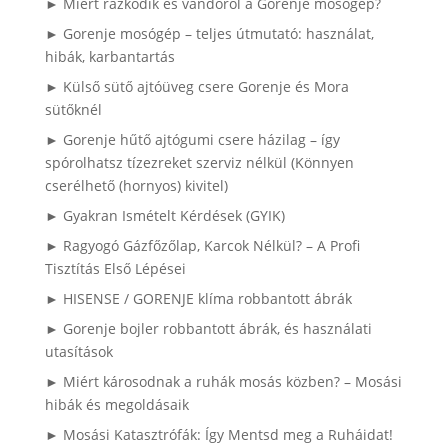
► Miért rázkódik és vándorol a Gorenje mosógép?
► Gorenje mosógép – teljes útmutató: használat,
hibák, karbantartás
► Külső sütő ajtóüveg csere Gorenje és Mora
sütőknél
► Gorenje hűtő ajtógumi csere házilag – így
spórolhatsz tízezreket szerviz nélkül (Könnyen
cserélhető (hornyos) kivitel)
► Gyakran Ismételt Kérdések (GYIK)
► Ragyogó Gázfőzőlap, Karcok Nélkül? – A Profi
Tisztítás Első Lépései
► HISENSE / GORENJE klíma robbantott ábrák
► Gorenje bojler robbantott ábrák, és használati
utasítások
► Miért károsodnak a ruhák mosás közben? – Mosási
hibák és megoldásaik
► Mosási Katasztrófák: Így Mentsd meg a Ruháidat!