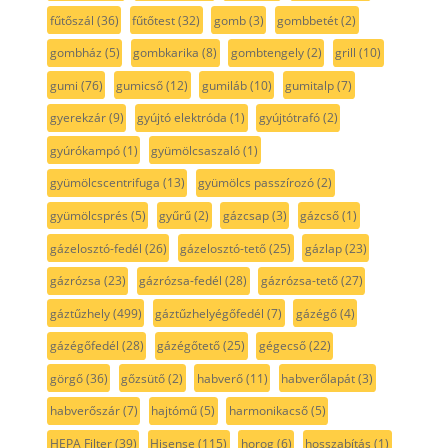
fűtőszál
(36)
fűtőtest
(32)
gomb
(3)
gombbetét
(2)
gombház
(5)
gombkarika
(8)
gombtengely
(2)
grill
(10)
gumi
(76)
gumicső
(12)
gumiláb
(10)
gumitalp
(7)
gyerekzár
(9)
gyújtó elektróda
(1)
gyújtótrafó
(2)
gyúrókampó
(1)
gyümölcsaszaló
(1)
gyümölcscentrifuga
(13)
gyümölcs passzírozó
(2)
gyümölcsprés
(5)
gyűrű
(2)
gázcsap
(3)
gázcső
(1)
gázelosztó-fedél
(26)
gázelosztó-tető
(25)
gázlap
(23)
gázrózsa
(23)
gázrózsa-fedél
(28)
gázrózsa-tető
(27)
gáztűzhely
(499)
gáztűzhelyégőfedél
(7)
gázégő
(4)
gázégőfedél
(28)
gázégőtető
(25)
gégecső
(22)
görgő
(36)
gőzsütő
(2)
habverő
(11)
habverőlapát
(3)
habverőszár
(7)
hajtómű
(5)
harmonikacső
(5)
HEPA Filter
(39)
Hisense
(115)
horog
(6)
hosszabítás
(1)