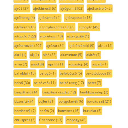
ajtó
(137)
ajtóbimetál
(6)
ajtógumi
(102)
ajtóhatároló
(2)
ajtóhorog
(4)
ajtókampó
(4)
ajtókapcsoló
(18)
ajtókeret
(18)
ajtónyitás érzékelő
(6)
ajtónyitó
(49)
ajtópolc
(122)
ajtóretesz
(13)
ajtórögzítő
(1)
ajtótartozék
(205)
ajtózár
(34)
ajtó érzékelő
(9)
akku
(12)
akril
(1)
alj
(1)
alsó
(33)
aluminium
(5)
alátét
(7)
anya
(7)
anód
(4)
aprító
(11)
aquastop
(4)
aszaló
(1)
bal oldali
(15)
befogó
(1)
befolyócső
(5)
bekötődoboz
(9)
belső
(30)
belső cső
(11)
belső üveg
(17)
betét
(7)
beépíthető
(14)
beépítési készlet
(12)
beőblítőszelep
(2)
biztosíték
(4)
bojler
(31)
bolygókerék
(6)
bordás szíj
(21)
bordásszíj
(7)
borító
(2)
botmixer
(16)
burkolat
(5)
citrusprés
(3)
Crispzone
(13)
csapágy
(40)