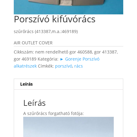
Porszívó kifúvórács
szűrőrács (413387,m.a.:469189)
AIR OUTLET COVER
Cikkszám:
nem rendelhető gor 460588, gor 413387,
gor 469189
Kategória:
► Gorenje Porszívó
alkatrészek
Címkék:
porszívó
,
rács
Leírás
Leírás
A szűrőrács forgatható fotója: