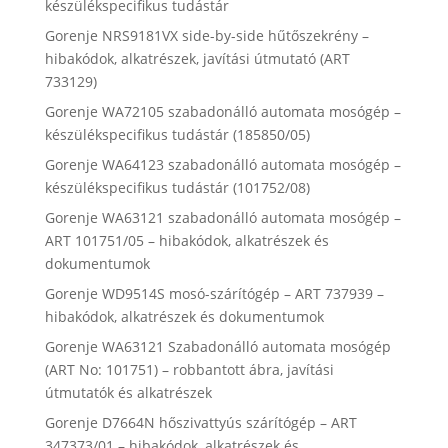
készülékspecifikus tudástár
Gorenje NRS9181VX side-by-side hűtőszekrény –
hibakódok, alkatrészek, javítási útmutató (ART
733129)
Gorenje WA72105 szabadonálló automata mosógép –
készülékspecifikus tudástár (185850/05)
Gorenje WA64123 szabadonálló automata mosógép –
készülékspecifikus tudástár (101752/08)
Gorenje WA63121 szabadonálló automata mosógép –
ART 101751/05 – hibakódok, alkatrészek és
dokumentumok
Gorenje WD9514S mosó-szárítógép – ART 737939 –
hibakódok, alkatrészek és dokumentumok
Gorenje WA63121 Szabadonálló automata mosógép
(ART No: 101751) – robbantott ábra, javítási
útmutatók és alkatrészek
Gorenje D7664N hőszivattyús szárítógép – ART
347373/01 – hibakódok, alkatrészek és