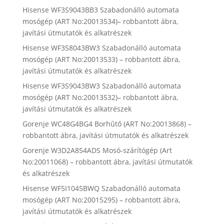
Hisense WF3S9043BB3 Szabadonálló automata
mosógép (ART No:20013534)– robbantott ábra,
javítási útmutatók és alkatrészek
Hisense WF3S8043BW3 Szabadonálló automata
mosógép (ART No:20013533) – robbantott ábra,
javítási útmutatók és alkatrészek
Hisense WF3S9043BW3 Szabadonálló automata
mosógép (ART No:20013532)– robbantott ábra,
javítási útmutatók és alkatrészek
Gorenje WC48G4BG4 Borhűtő (ART No:20013868) –
robbantott ábra, javítási útmutatók és alkatrészek
Gorenje W3D2A854ADS Mosó-szárítógép (Art
No:20011068) – robbantott ábra, javítási útmutatók
és alkatrészek
Hisense WF5I1045BWQ Szabadonálló automata
mosógép (ART No:20015295) – robbantott ábra,
javítási útmutatók és alkatrészek