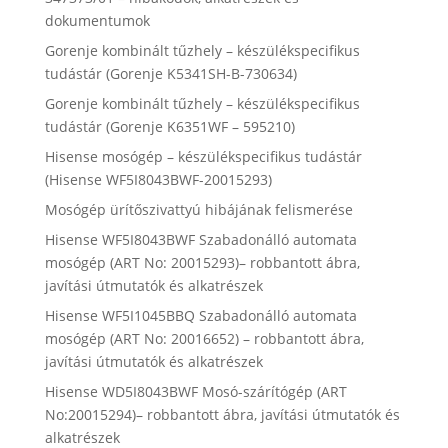
dokumentumok
Gorenje kombinált tűzhely – készülékspecifikus
tudástár (Gorenje K5341SH-B-730634)
Gorenje kombinált tűzhely – készülékspecifikus
tudástár (Gorenje K6351WF – 595210)
Hisense mosógép – készülékspecifikus tudástár
(Hisense WF5I8043BWF-20015293)
Mosógép ürítőszivattyú hibájának felismerése
Hisense WF5I8043BWF Szabadonálló automata
mosógép (ART No: 20015293)– robbantott ábra,
javítási útmutatók és alkatrészek
Hisense WF5I1045BBQ Szabadonálló automata
mosógép (ART No: 20016652) – robbantott ábra,
javítási útmutatók és alkatrészek
Hisense WD5I8043BWF Mosó-szárítógép (ART
No:20015294)– robbantott ábra, javítási útmutatók és
alkatrészek