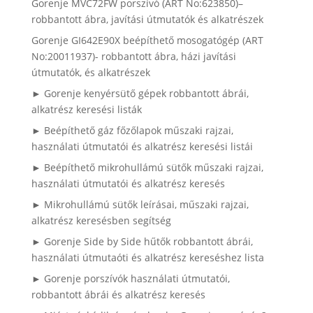
Gorenje MVC72FW porszívó (ART No:623850)–
robbantott ábra, javítási útmutatók és alkatrészek
Gorenje GI642E90X beépíthető mosogatógép (ART
No:20011937)- robbantott ábra, házi javítási
útmutatók, és alkatrészek
► Gorenje kenyérsütő gépek robbantott ábrái,
alkatrész keresési listák
► Beépíthető gáz főzőlapok műszaki rajzai,
használati útmutatói és alkatrész keresési listái
► Beépíthető mikrohullámú sütők műszaki rajzai,
használati útmutatói és alkatrész keresés
► Mikrohullámú sütők leírásai, műszaki rajzai,
alkatrész keresésben segítség
► Gorenje Side by Side hűtők robbantott ábrái,
használati útmutaóti és alkatrész kereséshez lista
► Gorenje porszívók használati útmutatói,
robbantott ábrái és alkatrész keresés