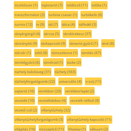
tisztítószer
(1)
tojástartó
(7)
toldócső
(11)
tolóka
(1)
transzformátor
(3)
turbina csavar
(1)
turbókefe
(6)
turmix
(12)
tv
(9)
tál
(7)
tálca
(4)
tálfedél
(3)
tányérgörgő
(4)
tárcsa
(5)
tárolórekesz
(37)
távirányító
(9)
távkapcsoló
(9)
távtartó gyűrű
(1)
tévé
(8)
tölcsér
(1)
töltő
(8)
tömszelence
(1)
tömítés
(67)
tömítőgyűrű
(6)
tömőrúd
(1)
tüske
(2)
tüzhely külsőüveg
(31)
tűzhely
(563)
tűzhelyforgatógomb
(22)
univerzális
(4)
v-szíj
(11)
vajtartó
(16)
ventilátor
(20)
ventilátorlapát
(2)
vezeték
(10)
vezetékdoboz
(4)
vezeték nélküli
(8)
vezető cső
(2)
villanytűzhely
(32)
villanytűzhelyforgatógomb
(3)
villanytűzhely kapcsoló
(11)
világítás
(16)
visszajelző
(11)
Vitaway
(1)
vákuum
(2)