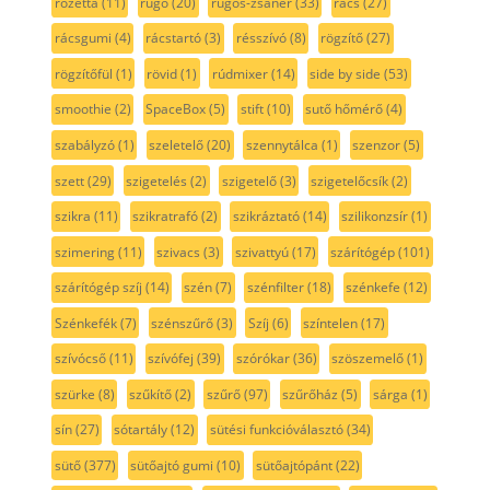
rozetta
(11)
rugó
(20)
rugós-zsanér
(33)
rács
(27)
rácsgumi
(4)
rácstartó
(3)
résszívó
(8)
rögzítő
(27)
rögzítőfül
(1)
rövid
(1)
rúdmixer
(14)
side by side
(53)
smoothie
(2)
SpaceBox
(5)
stift
(10)
sutő hőmérő
(4)
szabályzó
(1)
szeletelő
(20)
szennytálca
(1)
szenzor
(5)
szett
(29)
szigetelés
(2)
szigetelő
(3)
szigetelőcsík
(2)
szikra
(11)
szikratrafó
(2)
szikráztató
(14)
szilikonzsír
(1)
szimering
(11)
szivacs
(3)
szivattyú
(17)
szárítógép
(101)
szárítógép szíj
(14)
szén
(7)
szénfilter
(18)
szénkefe
(12)
Szénkefék
(7)
szénszűrő
(3)
Szíj
(6)
színtelen
(17)
szívócső
(11)
szívófej
(39)
szórókar
(36)
szöszemelő
(1)
szürke
(8)
szűkítő
(2)
szűrő
(97)
szűrőház
(5)
sárga
(1)
sín
(27)
sótartály
(12)
sütési funkcióválasztó
(34)
sütő
(377)
sütőajtó gumi
(10)
sütőajtópánt
(22)