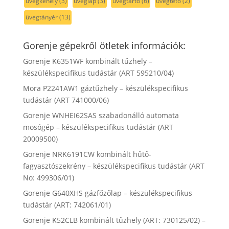
üvegkehely
(3)
üveglap
(3)
üvegtartó
(6)
üvegtető
(2)
üvegtányér
(13)
Gorenje gépekről ötletek információk:
Gorenje K6351WF kombinált tűzhely –
készülékspecifikus tudástár (ART 595210/04)
Mora P2241AW1 gáztűzhely – készülékspecifikus
tudástár (ART 741000/06)
Gorenje WNHEI62SAS szabadonálló automata
mosógép – készülékspecifikus tudástár (ART
20009500)
Gorenje NRK6191CW kombinált hűtő-
fagyasztószekrény – készülékspecifikus tudástár (ART
No: 499306/01)
Gorenje G640XHS gázfőzőlap – készülékspecifikus
tudástár (ART: 742061/01)
Gorenje K52CLB kombinált tűzhely (ART: 730125/02) –