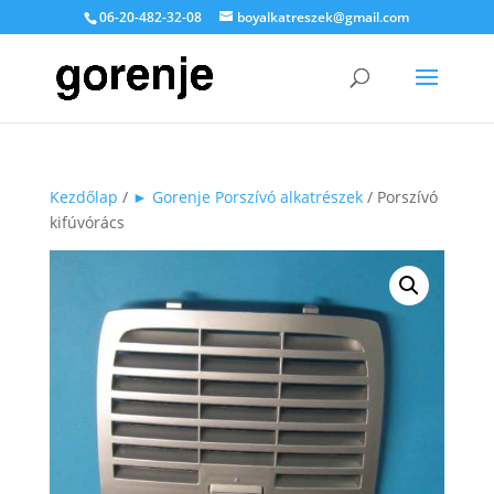
06-20-482-32-08
boyalkatreszek@gmail.com
Kezdőlap
/
► Gorenje Porszívó alkatrészek
/ Porszívó
kifúvórács