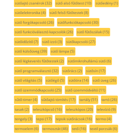
sütőajtó zsanérok
(32)
sütő alsó fűtőtest
(10)
sütőedény
(1)
sütőelektronika
(4)
sütő felső fűtőtestek
(8)
sütő forgókapcsoló
(26)
sütőfunkciókapcsoló
(30)
sütő funkcióválasztó kapcsolók
(26)
sütő fűtőszálak
(15)
sütőidőzítő
(7)
sütő izzó
(3)
sütőkapcsoló
(27)
sütő külsőüveg
(39)
sütő lámpa
(5)
sütő légkeverés fűtőtestek
(2)
sütőmikrohullámú sütő
(6)
sütő programválasztó
(32)
sütőrács
(2)
sütősín
(17)
sütő világítás
(5)
sütőégő
(5)
sütőóra
(14)
sütő üveg
(26)
sütő üzemmódkapcsoló
(25)
sütő üzemmódváltó
(11)
sűtő-timer
(4)
sűtőajtó tömítés
(17)
tartály
(51)
tartó
(26)
tasak
(2)
teleszkópcső
(16)
teleszkópos
(20)
televízió
(9)
tengely
(3)
tepsi
(17)
tepsik sütőrácsok
(16)
termo
(4)
termoelem
(6)
termosztát
(46)
tető
(16)
textil porzsák
(6)