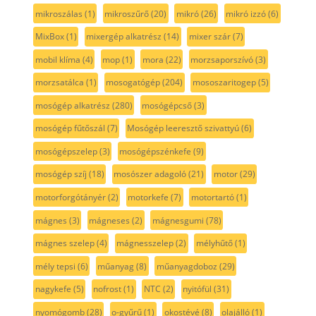
mikroszálas
(1)
mikroszűrő
(20)
mikró
(26)
mikró izzó
(6)
MixBox
(1)
mixergép alkatrész
(14)
mixer szár
(7)
mobil klíma
(4)
mop
(1)
mora
(22)
morzsaporszívó
(3)
morzsatálca
(1)
mosogatógép
(204)
mososzaritogep
(5)
mosógép alkatrész
(280)
mosógépcső
(3)
mosógép fűtőszál
(7)
Mosógép leeresztő szivattyú
(6)
mosógépszelep
(3)
mosógépszénkefe
(9)
mosógép szíj
(18)
mosószer adagoló
(21)
motor
(29)
motorforgótányér
(2)
motorkefe
(7)
motortartó
(1)
mágnes
(3)
mágneses
(2)
mágnesgumi
(78)
mágnes szelep
(4)
mágnesszelep
(2)
mélyhűtő
(1)
mély tepsi
(6)
műanyag
(8)
műanyagdoboz
(29)
nagykefe
(5)
nofrost
(1)
NTC
(2)
nyitófül
(31)
nyomógomb
(28)
o-gyűrű
(1)
okostévé
(8)
olajálló
(1)