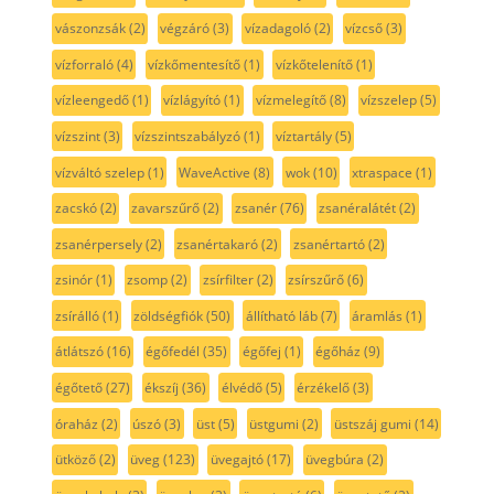
vászonzsák
(2)
végzáró
(3)
vízadagoló
(2)
vízcső
(3)
vízforraló
(4)
vízkőmentesítő
(1)
vízkőtelenítő
(1)
vízleengedő
(1)
vízlágyító
(1)
vízmelegítő
(8)
vízszelep
(5)
vízszint
(3)
vízszintszabályzó
(1)
víztartály
(5)
vízváltó szelep
(1)
WaveActive
(8)
wok
(10)
xtraspace
(1)
zacskó
(2)
zavarszűrő
(2)
zsanér
(76)
zsanéralátét
(2)
zsanérpersely
(2)
zsanértakaró
(2)
zsanértartó
(2)
zsinór
(1)
zsomp
(2)
zsírfilter
(2)
zsírszűrő
(6)
zsírálló
(1)
zöldségfiók
(50)
állítható láb
(7)
áramlás
(1)
átlátszó
(16)
égőfedél
(35)
égőfej
(1)
égőház
(9)
égőtető
(27)
ékszíj
(36)
élvédő
(5)
érzékelő
(3)
óraház
(2)
úszó
(3)
üst
(5)
üstgumi
(2)
üstszáj gumi
(14)
ütköző
(2)
üveg
(123)
üvegajtó
(17)
üvegbúra
(2)