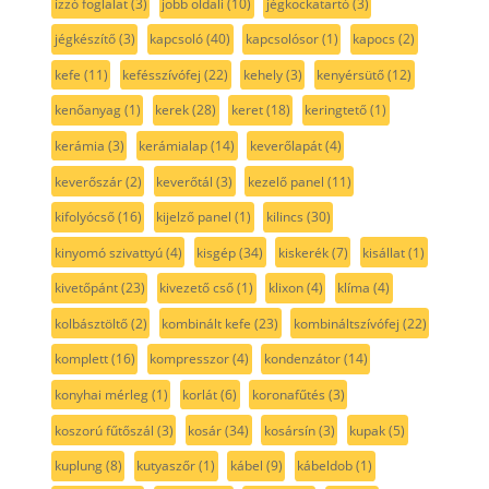
izzó foglalat
(3)
jobb oldali
(10)
jégkockatartó
(3)
jégkészítő
(3)
kapcsoló
(40)
kapcsolósor
(1)
kapocs
(2)
kefe
(11)
kefésszívófej
(22)
kehely
(3)
kenyérsütő
(12)
kenőanyag
(1)
kerek
(28)
keret
(18)
keringtető
(1)
kerámia
(3)
kerámialap
(14)
keverőlapát
(4)
keverőszár
(2)
keverőtál
(3)
kezelő panel
(11)
kifolyócső
(16)
kijelző panel
(1)
kilincs
(30)
kinyomó szivattyú
(4)
kisgép
(34)
kiskerék
(7)
kisállat
(1)
kivetőpánt
(23)
kivezető cső
(1)
klixon
(4)
klíma
(4)
kolbásztöltő
(2)
kombinált kefe
(23)
kombináltszívófej
(22)
komplett
(16)
kompresszor
(4)
kondenzátor
(14)
konyhai mérleg
(1)
korlát
(6)
koronafűtés
(3)
koszorú fűtőszál
(3)
kosár
(34)
kosársín
(3)
kupak
(5)
kuplung
(8)
kutyaszőr
(1)
kábel
(9)
kábeldob
(1)