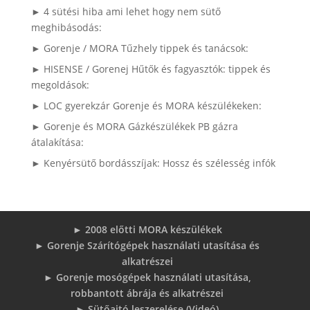
► 4 sütési hiba ami lehet hogy nem sütő
meghibásodás:
► Gorenje / MORA Tűzhely tippek és tanácsok:
► HISENSE / Gorenej Hűtők és fagyasztók: tippek és
megoldások:
► LOC gyerekzár Gorenje és MORA készülékeken:
► Gorenje és MORA Gázkészülékek PB gázra
átalakítása:
► Kenyérsütő bordásszíjak: Hossz és szélesség infók
► 2008 előtti MORA készülékek
► Gorenje Szárítógépek használati utasítása és
alkatrészei
► Gorenje mosógépek használati utasítása,
robbantott ábrája és alkatrészei
► Sütőajtó leszerelése (Videó)