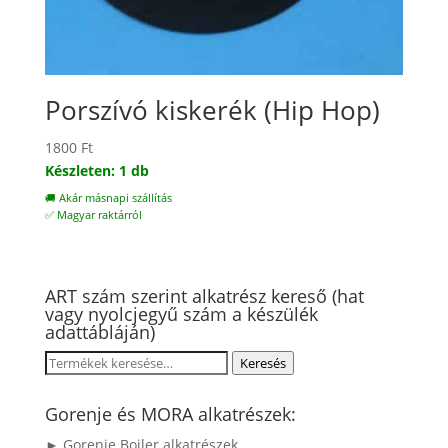
Porszívó kiskerék (Hip Hop)
1800
Ft
Készleten: 1 db
🚚 Akár másnapi szállítás
✅ Magyar raktárról
ART szám szerint alkatrész kereső (hat
vagy nyolcjegyű szám a készülék
adattábláján)
Keresés
Keresés
a
következőre:
Gorenje és MORA alkatrészek:
► Gorenje Bojler alkatrészek