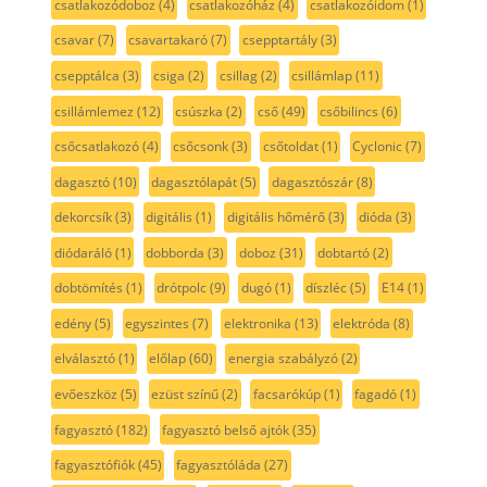
csatlakozódoboz
(4)
csatlakozóház
(4)
csatlakozóidom
(1)
csavar
(7)
csavartakaró
(7)
csepptartály
(3)
csepptálca
(3)
csiga
(2)
csillag
(2)
csillámlap
(11)
csillámlemez
(12)
csúszka
(2)
cső
(49)
csőbilincs
(6)
csőcsatlakozó
(4)
csőcsonk
(3)
csőtoldat
(1)
Cyclonic
(7)
dagasztó
(10)
dagasztólapát
(5)
dagasztószár
(8)
dekorcsík
(3)
digitális
(1)
digitális hőmérő
(3)
dióda
(3)
diódaráló
(1)
dobborda
(3)
doboz
(31)
dobtartó
(2)
dobtömítés
(1)
drótpolc
(9)
dugó
(1)
díszléc
(5)
E14
(1)
edény
(5)
egyszintes
(7)
elektronika
(13)
elektróda
(8)
elválasztó
(1)
előlap
(60)
energia szabályzó
(2)
evőeszköz
(5)
ezüst színű
(2)
facsarókúp
(1)
fagadó
(1)
fagyasztó
(182)
fagyasztó belső ajtók
(35)
fagyasztófiók
(45)
fagyasztóláda
(27)