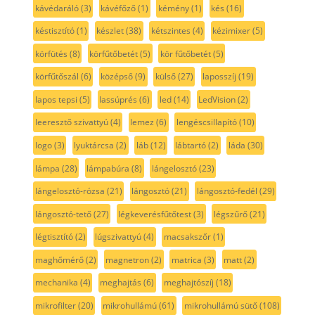
kávédaráló
(3)
kávéfőző
(1)
kémény
(1)
kés
(16)
késtisztító
(1)
készlet
(38)
kétszintes
(4)
kézimixer
(5)
körfütés
(8)
körfűtőbetét
(5)
kör fűtőbetét
(5)
körfűtőszál
(6)
középső
(9)
külső
(27)
laposszíj
(19)
lapos tepsi
(5)
lassúprés
(6)
led
(14)
LedVision
(2)
leeresztő szivattyú
(4)
lemez
(6)
lengéscsillapító
(10)
logo
(3)
lyuktárcsa
(2)
láb
(12)
lábtartó
(2)
láda
(30)
lámpa
(28)
lámpabúra
(8)
lángelosztó
(23)
lángelosztó-rózsa
(21)
lángosztó
(21)
lángosztó-fedél
(29)
lángosztó-tető
(27)
légkeverésfűtőtest
(3)
légszűrő
(21)
légtisztító
(2)
lúgszivattyú
(4)
macsakszőr
(1)
maghőmérő
(2)
magnetron
(2)
matrica
(3)
matt
(2)
mechanika
(4)
meghajtás
(6)
meghajtószíj
(18)
mikrofilter
(20)
mikrohullámú
(61)
mikrohullámú sütő
(108)