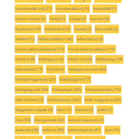
hosszbordás szíj
(21)
hosszbordásszíj
(6)
hurkatöltő
(1)
három szintes
(3)
hátfal
(1)
hátlap
(2)
házrész
(6)
húsdaráló
(14)
húshőmérő
(3)
hüvely
(2)
hőcserélő
(2)
hőelem
(1)
hőfokszabályzó
(48)
hőkorlátozó
(3)
hőmérsékletszabályozó
(13)
hőmérsékletszabályzó
(15)
hőmérő
(8)
hőállógumi
(9)
hőálló izzó
(4)
hőállóüveg
(18)
hőérzékelő
(17)
hűtő
(634)
hűtőajtó-tartozék
(69)
hűtőajtó fogantyúk
(23)
hűtőajtógumi
(77)
hűtőajtógumik
(46)
hűtőajtópolc
(66)
hűtőajtótömítés
(76)
hűtő hőmérő
(2)
hűtőszekrény
(345)
hűtő üvegpolcok
(85)
idegentest csapda
(4)
idom
(1)
illatrúd
(2)
indító
(1)
inox
(56)
inox gombok
(42)
ionizáló kapcsoló
(1)
italkorlát
(38)
italtartó
(85)
italtartópolcok
(81)
izzó
(10)